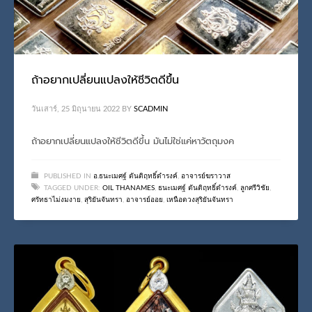
ถ้าอยากเปลี่ยนแปลงให้ชีวิตดีขึ้น
วันเสาร์, 25 มิถุนายน 2022
BY
SCADMIN
ถ้าอยากเปลี่ยนแปลงให้ชีวิตดีขึ้น มันไม่ใช่แค่หาวัตถุมงค
PUBLISHED IN
อ.ธนะเมศฐ์ ตันติฤทธิ์ดำรงค์
,
อาจารย์ฆราวาส
TAGGED UNDER:
OIL THANAMES
,
ธนะเมศฐ์ ตันติฤทธิ์ดำรงค์
,
ลูกศรีวิชัย
,
ศรัทธาไม่งมงาย
,
สุริยันจันทรา
,
อาจารย์ออย
,
เหนือดวงสุริยันจันทรา