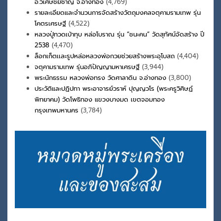
อ.วิเศษชัยชาญ จ.อ่างทอง
(4,769)
รายละเอียดและจำนวนการจัดสร้างวัตถุมงคลจตุคามรามเทพ รุ่น
โคตรเศรษฐี
(4,522)
หลวงปู่ทวดเบ้าทุบ หล่อโบราณ รุ่น “ชนะคน” วัดสุทัศน์จัดสร้าง ปี
2538
(4,470)
ล็อกเก็ตเเละรูปหล่อหลวงพ่อกวยช่วยสร้างพระอุโบสถ
(4,404)
จตุคามรามเทพ รุ่นอภิปัญญามหาเศรษฐี
(3,944)
พระนักธรรม หลวงพ่อทรง วัดศาลาดิน จ.อ่างทอง
(3,800)
ประวัติและปฏิปทา พระอาจารย์วราห์ ปุญญวโร (พระครูวิศิษฏ์
พิทยาคม) วัดโพธิทอง แขวงบางมด เขตจอมทอง
กรุงเทพมหานคร
(3,784)