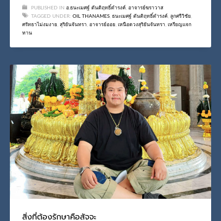
PUBLISHED IN
อ.ธนะเมศฐ์ ตันติฤทธิ์ดำรงค์
,
อาจารย์ฆราวาส
TAGGED UNDER:
OIL THANAMES
,
ธนะเมศฐ์ ตันติฤทธิ์ดำรงค์
,
ลูกศรีวิชัย
,
ศรัทธาไม่งมงาย
,
สุริยันจันทรา
,
อาจารย์ออย
,
เหนือดวงสุริยันจันทรา
,
เหรียญแจก
ทาน
สิ่งที่ต้องรักษาคือสัจจะ