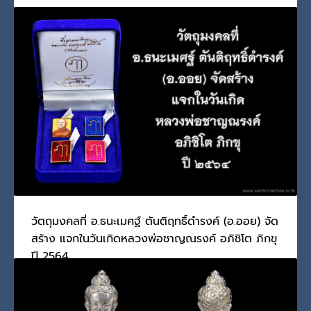
วันพุธ, 11 พฤษภาคม 2022
BY
SCADMIN
เล่าเรื่องล็อกเก็ต ฉากดำดีกว่า ผมได้ทำวัตถุมงคลที่เป็นร
PUBLISHED IN
ล็อกเก็ตและภาพถ่าย
,
หลวงพ่อชาญณรงค์ อภิชิโต ภิกขุ
,
อ.ธนะ
เมศฐ์ ตันติฤทธิ์ดำรงค์
,
อาจารย์ฆราวาส
TAGGED UNDER:
OIL THANAMES
,
ชาญณรงค์ ศิริสมบัติ
,
ธนะเมศฐ์ ตันติฤทธิ์
ดำรงค์
,
ล็อกเก็ตฉากดำ
,
ลูกศรีวิชัย
,
ศรัทธาไม่งมงาย
,
สุริยันจันทรา
,
หลวงพ่อชาญ
ณรงค์ อภิชิโต
,
อาจารย์ออย
,
เหนือดวงสุริยันจันทรา
วัตถุมงคลที่ อ.ธนะเมศฐ์ ตันติฤทธิ์ดำรงค์ (อ.ออย) จัด
สร้าง แจกในวันเกิดหลวงพ่อชาญณรงค์ อภิชิโต ภิกขุ
ปี 2564
วันพุธ, 11 พฤษภาคม 2022
BY
SCADMIN