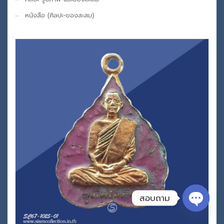
หนังสือ (ศิลปะ-ของสะสม)
สอบถาม
Open c