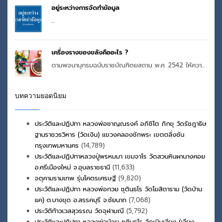
อยู่ระหว่างการจัดทำข้อมูล
...
เครื่องรางของขลังคืออะไร ?
ตามพจนานุกรมฉบับราชบัณฑิตยสถาน พ.ศ. 2542 ให้ควา...
บทความยอดนิยม
ประวัติและปฏิปทา หลวงพ่อชาญณรงค์ อภิชิโต ภิกขุ วัดรัชฎาธิษ
ฐานราชวรวิหาร (วัดเงิน) แขวงคลองชักพระ เขตตลิ่งชัน
กรุงเทพมหานคร
(14,789)
ประวัติและปฏิปทาหลวงปู่พรหมมา เขมจาโร วัดสวนหินผานางคอย
อ.ศรีเมืองใหม่ จ.อุบลราชธานี
(11,633)
จตุคามรามเทพ รุ่นโคตรเศรษฐี
(9,820)
ประวัติและปฏิปทา หลวงพ่อกวย ชุตินฺธโร วัดโฆสิตาราม (วัดบ้าน
แค) ต.บางขุด อ.สรรคบุรี จ.ชัยนาท
(7,068)
ประวัติท้าวเวสสุวรรณ วัดจุฬามณี
(5,792)
ประวัติและปฏิปทา หลวงพ่อน้อย ชุตินธโร วัดเนินเวียง (เวียง