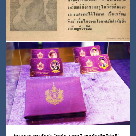
PUBLISHED IN
ทรงสร้างและทรงเสด็จฯ เททอง
,
พระกริ่ง
,
พระพุทธชินสีห์
,
พระพุทธรูปศักดิ์สิทธิ์
,
รัชกาลที่ 9
TAGGED UNDER:
พระกริ่ง ๗ รอบ
,
พระกริ่งพระพุทธชินสีห์
เหรียญพระบรมรูป รัชกาลที่ 9 ทรงผนวช
วันพุธ, 11 พฤษภาคม 2022
BY
SCADMIN
ประวัติการสร้าง เมื่อปี พ.ศ. 2508 ทางวัดบวรฯ ได้ดำเนินก
PUBLISHED IN
รัชกาลที่ 9
TAGGED UNDER:
ทรงผนวช
,
รัชกาลที่ 9
,
รัชกาลที่ 9 ทรงผนวช