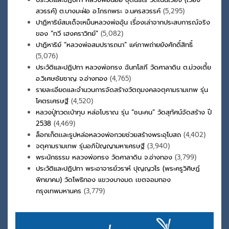
สวรรค์) ต.บางมะฝ่อ อ.โกรกพระ จ.นครสวรรค์
(5,295)
ปาฏิหาริย์สมเด็จเหม็นหลวงพ่ออุ้น เรื่องเล่าจากประสบการณ์จริง
ของ “ทวี เฮงคราวิทย์”
(5,082)
ปาฏิหาริย์ “หลวงพ่อสมปรารถนา” แค่ภาพถ่ายยังศักดิ์สิทธิ์
(5,076)
ประวัติและปฏิปทา หลวงพ่อทรง ฉันทโสภี วัดศาลาดิน ต.ม่วงเตี้ย
อ.วิเศษชัยชาญ จ.อ่างทอง
(4,765)
รายละเอียดและจำนวนการจัดสร้างวัตถุมงคลจตุคามรามเทพ รุ่น
โคตรเศรษฐี
(4,520)
หลวงปู่ทวดเบ้าทุบ หล่อโบราณ รุ่น “ชนะคน” วัดสุทัศน์จัดสร้าง ปี
2538
(4,469)
ล็อกเก็ตเเละรูปหล่อหลวงพ่อกวยช่วยสร้างพระอุโบสถ
(4,402)
จตุคามรามเทพ รุ่นอภิปัญญามหาเศรษฐี
(3,940)
พระนักธรรม หลวงพ่อทรง วัดศาลาดิน จ.อ่างทอง
(3,799)
ประวัติและปฏิปทา พระอาจารย์วราห์ ปุญญวโร (พระครูวิศิษฏ์
พิทยาคม) วัดโพธิทอง แขวงบางมด เขตจอมทอง
กรุงเทพมหานคร
(3,779)