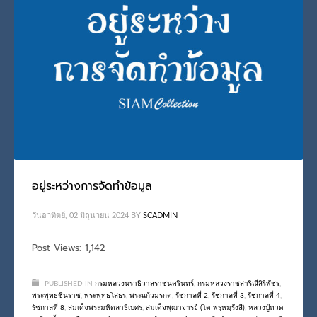
อยู่ระหว่างการจัดทำข้อมูล
วันอาทิตย์, 02 มิถุนายน 2024
BY
SCADMIN
Post Views: 1,142
PUBLISHED IN
กรมหลวงนราธิวาสราชนครินทร์
,
กรมหลวงราชสาริณีสิริพัชร
,
พระพุทธชินราช
,
พระพุทธโสธร
,
พระแก้วมรกต
,
รัชกาลที่ 2
,
รัชกาลที่ 3
,
รัชกาลที่ 4
,
รัชกาลที่ 8
,
สมเด็จพระมหิตลาธิเบศร
,
สมเด็จพุฒาจารย์ (โต พรฺหมฺรังสี)
,
หลวงปู่ทวด