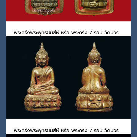
พระกริ่งพระพุทธชินสีห์ หรือ พระกริ่ง 7 รอบ วัดบวร
นิเวศวิหาร พ.ศ. 2499 และจุดพิจารณา
วันจันทร์, 27 มิถุนายน 2022
BY
SCADMIN
วันนี้มีโอกาสได้ชมสุดยอดพระกริ่ง เป็นพระกริ่งที่ถือได้ว
PUBLISHED IN
ทรงสร้างและทรงเสด็จฯ เททอง
,
พระกริ่ง
,
พระมหากษัตริย์และ
พระบรมวงศานุวงศ์
,
รัชกาลที่ 9
TAGGED UNDER:
พระกริ่ง
,
พระกริ่ง ๗ รอบ
,
พระกริ่งพระพุทธชินสีห์
พระกริ่งพระพุทธชินสีห์ หรือ พระกริ่ง 7 รอบ วัดบวร