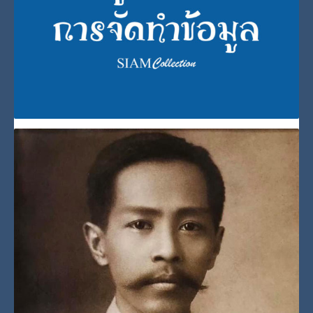
Post Views: 975
PUBLISHED IN
พระมหากษัตริย์และพระบรมวงศานุวงศ์
,
สมเด็จพระศรีนครินท
ราบรมราชชนนี
พระราชประวัติสมเด็จพระกนิษฐาธิราชเจ้า กรมสมเด็จ
พระเทพรัตนราชสุดาฯ สยามบรมราชกุมารี
วันอาทิตย์, 08 สิงหาคม 2021
BY
SCADMIN
Post Views: 863
PUBLISHED IN
สมเด็จพระกนิษฐาธิราชเจ้า