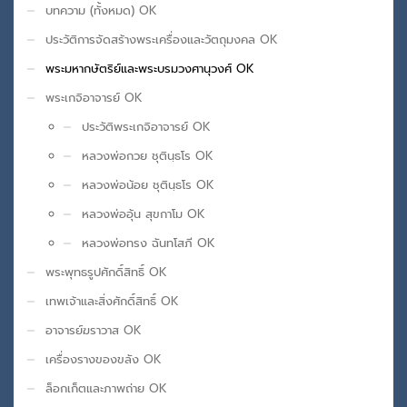
บทความ (ทั้งหมด) OK
ประวัติการจัดสร้างพระเครื่องและวัตถุมงคล OK
พระมหากษัตริย์และพระบรมวงศานุวงศ์ OK
พระเกจิอาจารย์ OK
ประวัติพระเกจิอาจารย์ OK
หลวงพ่อกวย ชุตินฺธโร OK
หลวงพ่อน้อย ชุตินฺธโร OK
หลวงพ่ออุ้น สุขกาโม OK
หลวงพ่อทรง ฉันทโสภี OK
พระพุทธรูปศักดิ์สิทธิ์ OK
เทพเจ้าและสิ่งศักดิ์สิทธิ์ OK
อาจารย์ฆราวาส OK
เครื่องรางของขลัง OK
ล็อกเก็ตและภาพถ่าย OK