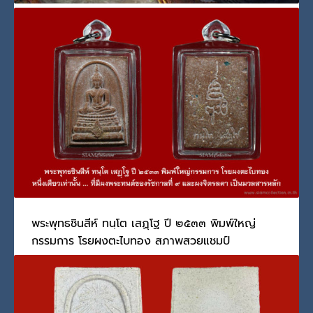
หลวงพ่อเกษม เขมโก กับ รัชกาลที่ 9
วันพฤหัสบดี, 01 กันยายน 2022
BY
SCADMIN
ครั้นเมื่อถึงเวลาเสด็จพระราชดำเนิน ในหลวง (ร.๙) ทรงขับร
PUBLISHED IN
พระเกจิอาจารย์
,
รัชกาลที่ 9
,
หลวงพ่อเกษม เขมโก
TAGGED UNDER:
รัชกาลที่ 9
,
หลวงพ่อเกษม เขมโก
,
ในหลวง
พระพุทธชินสีห์ ทนฺโต เสฏฺโฐ ปี ๒๕๓๓ พิมพ์ใหญ่
กรรมการ โรยผงตะไบทอง สภาพสวยแชมป์
วันจันทร์, 18 กรกฎาคม 2022
BY
SCADMIN
หนึ่งเดียวเท่านั้น … ที่มีผงพระทนต์ของในหลวง รัชกาลที่