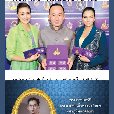
โครงการ การจัดทำ “การ์ด ยูเอสบี สมเด็จเจ้าฟ้าไอที”
วันจันทร์, 07 กุมภาพันธ์ 2022
BY
SCADMIN
ความเป็นมาและวัตถุประสงค์ ในการจัดทำ “แฟลช ไดร์ฟ สมเด็จ
PUBLISHED IN
สมเด็จพระกนิษฐาธิราชเจ้า
TAGGED UNDER:
สมเด็จพระกนิษฐาธิราชเจ้า กรมสมเด็จพระเทพรัตนราชสุ
ดาฯ สยามบรมราชกุมารี
,
สมเด็จพระเทพรัตนราชสุดาฯ สยามบรมราชกุมารี
,
สมเด็จเจ้าฟ้าไอที
,
แมมโมรี่ การ์ด ยูเอสบี
การจัดทำ “แมมโมรี่ การ์ด ยูเอสบี สมเด็จเจ้าฟ้าไอที”
วันจันทร์, 07 กุมภาพันธ์ 2022
BY
SCADMIN
เมื่อวันที่ ๑๘ มิถุนายน ๒๕๕๘ ณ ห้องเทวกรรมรังรักษ์ สโมส