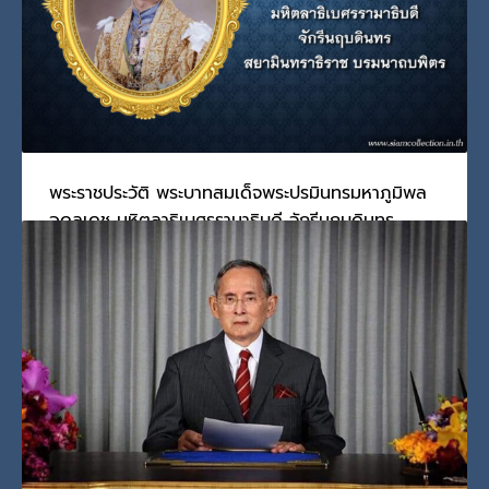
PUBLISHED IN
สมเด็จพระกนิษฐาธิราชเจ้า
TAGGED UNDER:
สมเด็จพระกนิษฐาธิราชเจ้า กรมสมเด็จพระเทพรัตนราชสุ
ดาฯ สยามบรมราชกุมารี
,
สมเด็จพระเทพรัตนราชสุดาฯ สยามบรมราชกุมารี
,
สมเด็จเจ้าฟ้าไอที
,
แมมโมรี่ การ์ด ยูเอสบี
พระราชประวัติ พระบาทสมเด็จพระปรมินทรมหาภูมิพล
อดุลเดช มหิตลาธิเบศรรามาธิบดี จักรีนฤบดินทร
สยามินทราธิราช บรมนาถบพิตร
วันจันทร์, 10 มกราคม 2022
BY
SCADMIN
พระบาทสมเด็จพระปรมินทรมหาภูมิพลอดุลยเดช พระบาทสมเด็จ
พระ
PUBLISHED IN
รัชกาลที่ 9