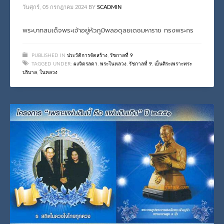
วันศุกร์, 05 กรกฎาคม 2024
BY
SCADMIN
พระบาทสมเด็จพระเจ้าอยู่หัวภูมิพลอดุลยเดชมหาราช ทรงพระกร
PUBLISHED IN
ประวัติการจัดสร้าง
,
รัชกาลที่ 9
TAGGED UNDER:
ผงจิตรลดา
,
พระในหลวง
,
รัชกาลที่ 9
,
เย็นศิระเพราะพระ
บริบาล
,
ในหลวง