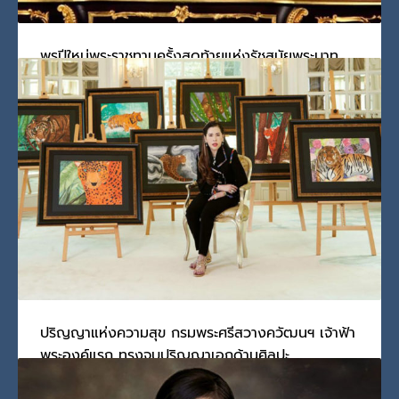
พรปีใหม่พระราชทานครั้งสุดท้ายแห่งรัชสมัยพระบาท
สมเด็จพระบรมชนกาธิเบศรมหาภูมิพลอดุลยเดช
มหาราชบรมนาถบพิตร
วันศุกร์, 31 ธันวาคม 2021
BY
SCADMIN
ประชาชนชาวไทยทั้งหลาย บัดนี้ถึงวาระจะขึ้นปีใหม่ ข้าพเจ้
PUBLISHED IN
รัชกาลที่ 9
ปริญญาแห่งความสุข กรมพระศรีสวางควัฒนฯ เจ้าฟ้า
พระองค์แรก ทรงจบปริญญาเอกด้านศิลปะ
วันพุธ, 18 สิงหาคม 2021
BY
SCADMIN