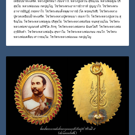
เหยียบน้ำทะเลจืด
,
หลวงปู่พรหมา เขมจาโร
,
หลวงปู่แหวน สุจิณฺโณ
,
หลวงพ่อคูณ ปริ
สุทฺโธ
,
หลวงพ่อแนม กตปุญโญ
,
โชว์พระพระอาจารย์วราห์ ปุญญวโร
,
โชว์พระพระ
อาจารย์อิฏฐ์ ภทฺทจาโร
,
โชว์พระสมเด็จพุฒาจารย์ (โต พรฺหมฺรังสี)
,
โชว์พระหลวง
ปู่ทวดเหยียบน้ำทะเลจืด
,
โชว์พระหลวงปู่พรหมมา เขมจาโร
,
โชว์พระหลวงปู่แหวน สุ
จิณฺโณ
,
โชว์พระหลวงพ่อคูณ ปริสุทฺโธ
,
โชว์พระหลวงพ่อจ้อย จนฺทสุวณฺโณ
,
โชว์พระ
หลวงพ่อชาญณรงค์ อภิชิโต ภิกขุ
,
โชว์พระหลวงพ่อทรง ฉันทโสภี
,
โชว์พระหลวงพ่อ
ฤๅษีลิงดำ
,
โชว์พระหลวงพ่ออุ้น สุขกาโม
,
โชว์พระหลวงพ่อเกษม เขมโก
,
โชว์พระ
หลวงพ่อเคลือบ สาวรธมฺโม
,
โชว์พระหลวงพ่อแนม กตปุญโญ