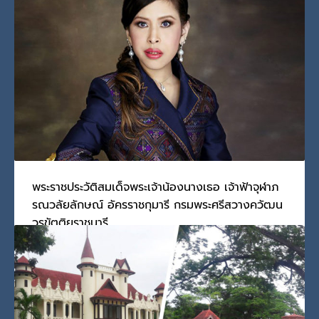
“ลูกมีหน้าที่จะต้องเรียนหนังสือให้มีความรู้ เพื่อจะได้อ
PUBLISHED IN
กรมพระศรีสวางควัฒน
,
พระมหากษัตริย์และพระบรมวงศานุ
วงศ์
TAGGED UNDER:
กรมพระศรีสวางควัฒน
,
สมเด็จเจ้าฟ้าฯ กรมพระศรีสวางค
วัฒน วรขัตติยราชนารี
,
เจ้าฟ้านักวิทยาศาสตร์
พระราชประวัติสมเด็จพระเจ้าน้องนางเธอ เจ้าฟ้าจุฬาภ
รณวลัยลักษณ์ อัครราชกุมารี กรมพระศรีสวางควัฒน
วรขัตติยราชนารี
วันพุธ, 18 สิงหาคม 2021
BY
SCADMIN
พระราชประวัติ ศาสตราจารย์ พลเอก พลเรือเอก พลอากาศเอก สม