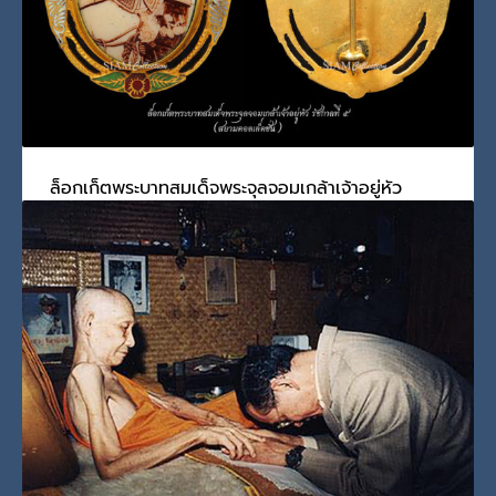
ล็อกเก็ตพระบาทสมเด็จพระจุลจอมเกล้าเจ้าอยู่หัว
รัชกาลที่ ๕
วันเสาร์, 18 พฤษภาคม 2024
BY
SCADMIN
ล็อกเก็ตพระบาทสมเด็จพระจุลจอมเกล้าเจ้าอยู่หัว รัชกาลที่
PUBLISHED IN
พระมหากษัตริย์และพระบรมวงศานุวงศ์
,
รัชกาลที่ 5
,
โชว์พระ
เครื่อง-ของสะสม-รัชกาลที่ 5
,
โชว์ล็อกเก็ต
TAGGED UNDER:
ล็อกเก็ต
,
ล็อกเก็ตรัชกาลที่ 5