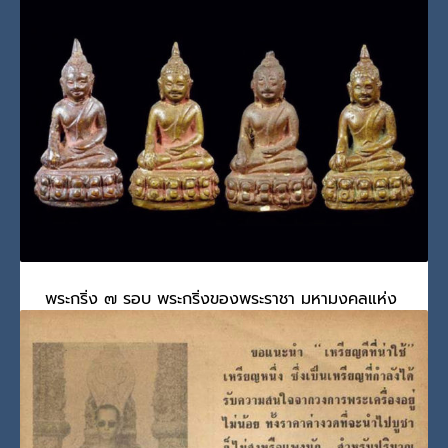
นิเวศวิหาร
วันจันทร์, 27 มิถุนายน 2022
BY
SCADMIN
“พระกริ่งพระพุทธชินสีห์ หรือ พระกริ่ง 7 รอบ หนึ่งในพระก
PUBLISHED IN
ทรงสร้างและทรงเสด็จฯ เททอง
,
พระกริ่ง
,
พระมหากษัตริย์และ
พระบรมวงศานุวงศ์
,
รัชกาลที่ 9
TAGGED UNDER:
พระกริ่ง
,
พระกริ่ง ๗ รอบ
,
พระกริ่งพระพุทธชินสีห์
พระกริ่ง ๗ รอบ พระกริ่งของพระราชา มหามงคลแห่ง
แผ่นดิน
วันจันทร์, 27 มิถุนายน 2022
BY
SCADMIN
พระกริ่งของพระราชา มหามงคลแห่งแผ่นดิน (๑) พระกริ่ง ๗ รอ