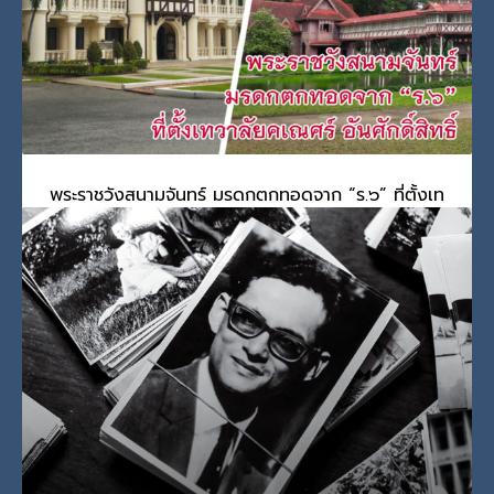
PUBLISHED IN
กรมพระศรีสวางควัฒน
,
พระมหากษัตริย์และพระบรมวงศานุ
วงศ์
TAGGED UNDER:
กรมพระศรีสวางควัฒน
,
สมเด็จเจ้าฟ้าฯ กรมพระศรีสวางค
วัฒน วรขัตติยราชนารี
พระราชวังสนามจันทร์ มรดกตกทอดจาก “ร.๖” ที่ตั้งเท
วาลัยคเณศร์ อันศักดิ์สิทธิ์
วันอังคาร, 17 สิงหาคม 2021
BY
SCADMIN
“พระราชวังสนามจันทร์” โบราณสถานสวยสดงดงาม ม
PUBLISHED IN
พระพิฆเนศ
,
พระมหากษัตริย์และพระบรมวงศานุวงศ์
,
รัชกาลที่
6
,
เทพเจ้าและสิ่งศักดิ์สิทธิ์
TAGGED UNDER:
พระพิฆเนศ
,
พระราชวังสนามจันทร์
,
รัชกาลที่ ๖