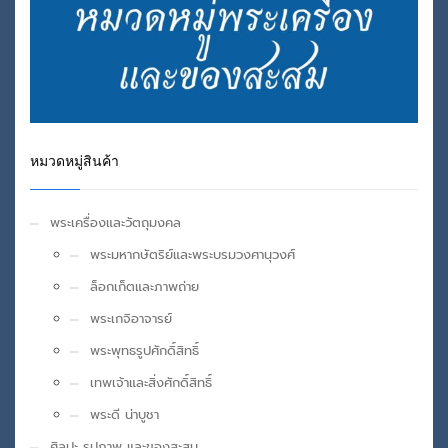
หมวดหมู่สินค้า
พระเครื่องและวัตถุมงคล
พระมหากษัตริย์และพระบรมวงศานุวงศ์
ล็อกเก็ตและภาพถ่าย
พระเกจิอาจารย์
พระพุทธรูปศักดิ์สิทธิ์
เทพเจ้าและสิ่งศักดิ์สิทธิ์
พระดี น่าบูชา
ศิลปะ รูปภาพ และของสะสม