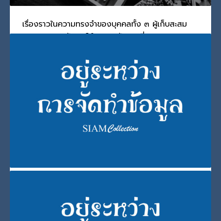
เรื่องราวในความทรงจำของบุคคลทั้ง ๓ ผู้เก็บสะสม
พระบรมฉายาลักษณ์ ในหลวงรัชกาลที่ ๙ มาตลอด
ชีวิต
วันศุกร์, 13 สิงหาคม 2021
BY
SCADMIN
ไม่ว่าพระบรมฉายาลักษณ์ของพระบาทสมเด็จพระเจ้าอยู่หัว รัช
PUBLISHED IN
นักสะสมพระเครื่องของในหลวง
,
มุมนักสะสม
,
รัชกาลที่ 9
TAGGED UNDER:
นักสะสม
,
พระบรมฉายาลักษณ์
,
รัชกาลที่ 9
,
ในหลวง
บทความ สมเด็จพระศรีนครินทราบรมราชชนนี
วันจันทร์, 09 สิงหาคม 2021
BY
SCADMIN