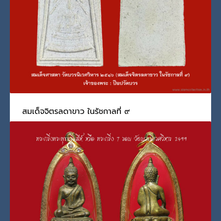
PUBLISHED IN
SIAM COLLECTION SHOW
,
กรมหลวงวชิรญาณสังวร
,
พระพุทธชินสีห์
,
พระพุทธรูปศักดิ์สิทธิ์
,
พระเครื่องที่ผสมผงจิตรลดา
,
พระเครื่องที่มีพระ
ปรมาภิไธย ภปร.
,
รัชกาลที่ 9
,
โชว์พระกรมหลวงวชิรญาณสังวร
,
โชว์พระเครื่อง-ของ
สะสม-รัชกาลที่ 9
TAGGED UNDER:
ทนฺโต เสฏโฐ
สมเด็จจิตรลดาขาว ในรัชกาลที่ ๙
วันพฤหัสบดี, 14 กรกฎาคม 2022
BY
SCADMIN
สมเด็จจิตรลดาขาว ในรัชกาลที่ ๙ ในวงการ คือ สมเด็จศาสดา
PUBLISHED IN
กรมหลวงวชิรญาณสังวร
,
พระเกจิอาจารย์
,
พระเครื่องที่ผสมผง
จิตรลดา
,
พระเครื่องและวัตถุมงคลพระเกจิอาจารย์
,
รัชกาลที่ 9
TAGGED UNDER:
กรมหลวงวชิรญาณสังวร
,
ผงจิตรลดา
,
พระสมเด็จศาสดา
,
สมเด็จจิตรลดาขาว
,
สมเด็จพระญาณสังวร
,
สมเด็จพระสังฆราช
,
สมเด็จพระสังฆราช
เจ้า
,
เจริญ คชวัตร