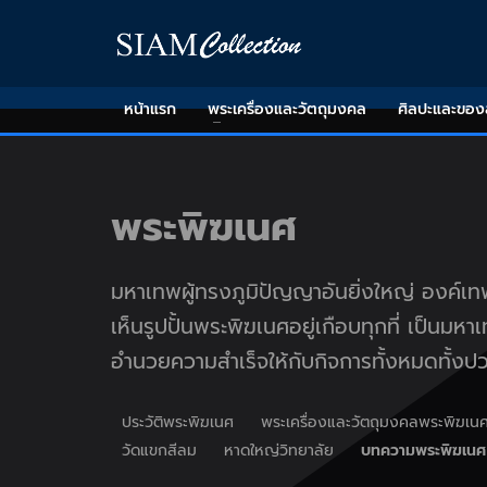
หน้าแรก
พระเครื่องและวัตถุมงคล
ศิลปะและขอ
พระพิฆเนศ
มหาเทพผู้ทรงภูมิปัญญาอันยิ่งใหญ่ องค์เทพ
เห็นรูปปั้นพระพิฆเนศอยู่เกือบทุกที่ เป็นม
อำนวยความสำเร็จให้กับกิจการทั้งหมดทั้งปว
ประวัติพระพิฆเนศ
พระเครื่องและวัตถุมงคลพระพิฆเน
วัดแขกสีลม
หาดใหญ่วิทยาลัย
บทความพระพิฆเนศ