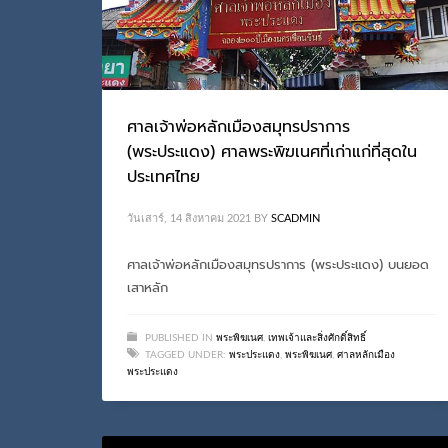
ศาลเจ้าพ่อหลักเมืองสมุทรปราการ
(พระประแดง) ศาลพระพิฆเนศที่เก่าแก่ที่สุดใน
ประเทศไทย
วันเสาร์, 14 สิงหาคม 2021
BY
SCADMIN
ศาลเจ้าพ่อหลักเมืองสมุทรปราการ (พระประแดง) บนยอด
เสาหลัก
PUBLISHED IN
พระพิฆเนศ
,
เทพเจ้าและสิ่งศักดิ์สิทธิ์
TAGGED UNDER:
พระประแดง
,
พระพิฆเนศ
,
ศาลหลักเมือง
พระประแดง