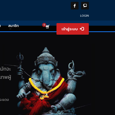
LOGIN
น
สมาชิก
เข้าสู่ระบบ
มักจะ
เทพผู้
ประแดง