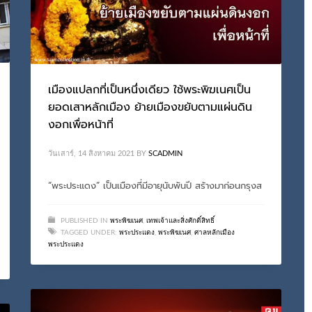
เมืองแปลกที่เป็นหนึ่งเดียว ใช้พระพิฆเนศเป็น
ยอดเสาหลักเมือง ย้ายเมืองขยับตามแผ่นดิน
งอกเพื่อหน้าที่
วันเสาร์, 14 สิงหาคม 2021
BY
SCADMIN
“พระประแดง” เป็นเมืองที่มีอายุนับพันปี สร้างมาก่อนกรุงส
PUBLISHED IN
พระพิฆเนศ
,
เทพเจ้าและสิ่งศักดิ์สิทธิ์
TAGGED UNDER:
พระประแดง
,
พระพิฆเนศ
,
ศาลหลักเมือง
พระประแดง