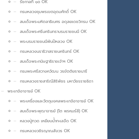
รัชกาลที่ ๑๐ OK
กรมหลวงชุมพรเขตอุดมศักดิ์ OK
สมเด็จพระมหิตลาธิเบศร อดุลยเดชวิกรม OK
สมเด็จพระศรีนครินทราบรมราชชนนี OK
พระบรมราชชนนีพันปีหลวง OK
กรมหลวงนราธิวาสราชนครินทร์ OK
สมเด็จพระกนิษฐาธิราชเจ้าฯ OK
กรมพระศรีสวางควัฒน วรขัตติยราชนารี
กรมหลวงราชสาริณีสิริพัชร มหาวัชรราชธิดา
พระเกจิอาจารย์ OK
พระเครื่องและวัตถุมงคลพระเกจิอาจารย์ OK
สมเด็จพระพุฒาจารย์ (โต พฺรหฺมรํสี) OK
หลวงปู่ทวด เหยียบน้ำทะเลจืด OK
กรมหลวงวชิรญาณสังวร OK