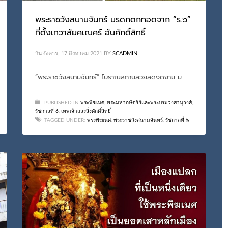
พระราชวังสนามจันทร์ มรดกตกทอดจาก “ร.๖”
ที่ตั้งเทวาลัยคเณศร์ อันศักดิ์สิทธิ์
วันอังคาร, 17 สิงหาคม 2021
BY
SCADMIN
“พระราชวังสนามจันทร์” โบราณสถานสวยสดงดงาม ม
PUBLISHED IN
พระพิฆเนศ
,
พระมหากษัตริย์และพระบรมวงศานุวงศ์
,
รัชกาลที่ 6
,
เทพเจ้าและสิ่งศักดิ์สิทธิ์
TAGGED UNDER:
พระพิฆเนศ
,
พระราชวังสนามจันทร์
,
รัชกาลที่ ๖