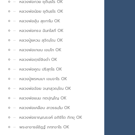
หลวงพ่อกวย ชุตินฺธโร OK
หลวงพ่อน้อย ชุตินฺธโร OK
หลวงพ่ออุ้น สุขกาโม OK
หลวงพ่อทรง ฉันทโสภี OK
หลวงปู่แหวน สุจิณฺโณ OK
หลวงพ่อเกษม เขมโก OK
หลวงพ่อฤาษีลิงดำ OK
หลวงพ่อคูณ ปริสุทฺโธ OK
หลวงปู่พรหมมา เขมจาโร OK
หลวงพ่อจ้อย จนฺทสุวณฺโณ OK
หลวงพ่อแนม กตปุญโญ OK
หลวงพ่อเคลือบ สาวรธมฺโม OK
หลวงพ่อชาญณรงค์ อภิชิโต ภิกขุ OK
พระอาจารย์อิฏฐ์ ภทฺทจาโร OK