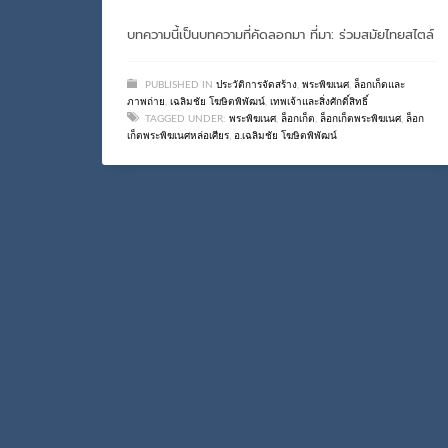
บทความนี้เป็นบทความที่คัดลอกมา ที่มา: ร่วมสมัยไทยสไตล์
PUBLISHED IN
ประวัติการจัดสร้าง
,
พระพิฆเนศ
,
ล็อกเก็ตและ
ภาพถ่าย
,
เฉลิมชัย โฆษิตพิพัฒน์
,
เทพเจ้าและสิ่งศักดิ์สิทธิ์
TAGGED UNDER:
พระพิฆเนศ
,
ล็อกเก็ต
,
ล็อกเก็ตพระพิฆเนศ
,
ล็อก
เก็ตพระพิฆเนศหล่อเศียร
,
อ.เฉลิมชัย โฆษิตพิพัฒน์