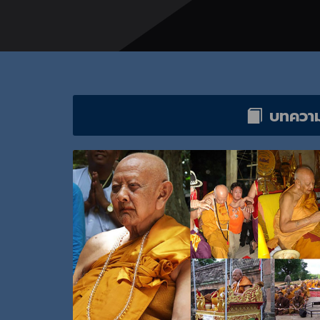
บทควา