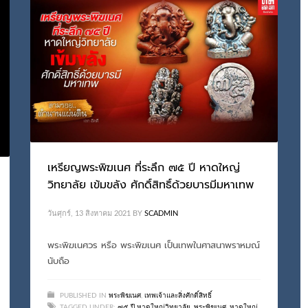
เหรียญพระพิฆเนศ ที่ระลึก ๗๕ ปี หาดใหญ่
วิทยาลัย เข้มขลัง ศักดิ์สิทธิ์ด้วยบารมีมหาเทพ
วันศุกร์, 13 สิงหาคม 2021
BY
SCADMIN
พระพิฆเนศวร หรือ พระพิฆเนศ เป็นเทพในศาสนาพราหมณ์
นับถือ
PUBLISHED IN
พระพิฆเนศ
,
เทพเจ้าและสิ่งศักดิ์สิทธิ์
TAGGED UNDER:
๗๕ ปี หาดใหญ่วิทยาลัย
,
พระพิฆเนศ
,
หาดใหญ่