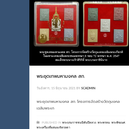
พระชุดเทพมหามงคล สก.
วันอังคาร, 15 มิถุนายน 2021
BY
SCADMIN
พระชุดเทพมหามงคล สก. โครงการจัดสร้างวัตถุมงคล
เฉลิมพระเก
PUBLISHED IN
พระบรมราชชนนีพันปีหลวง
,
พระพรหม
,
พระพิฆเนศ
,
พระเครื่องที่ผสมผงจิตรลดา