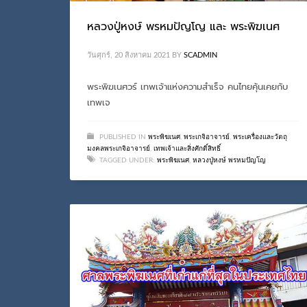
หลวงปู่หงษ์ พรหมปัญโญ และ พระพิฆเนศ
วันศุกร์, 20 สิงหาคม 2021
BY
SCADMIN
พระพิฆเนศวร์ เทพเจ้าแห่งความสำเร็จ คนไทยคุ้นเคยกับ
เทพเจ
PUBLISHED IN
พระพิฆเนศ
,
พระเกจิอาจารย์
,
พระเครื่องและวัตถุ
มงคลพระเกจิอาจารย์
,
เทพเจ้าและสิ่งศักดิ์สิทธิ์
TAGGED UNDER:
พระพิฆเนศ
,
หลวงปู่หงษ์ พรหมปัญโญ