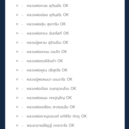
หลวงพ่อกวย ชุตินฺธโร OK
หลวงพ่อน้อย ชุตินฺธโร OK
หลวงพ่ออุ้น สุขกาโม OK
หลวงพ่อทรง ฉันทโสภี OK
หลวงปู่แหวน สุจิณฺโณ OK
หลวงพ่อเกษม เขมโก OK
หลวงพ่อฤาษีลิงดำ OK
หลวงพ่อคูณ ปริสุทฺโธ OK
หลวงปู่พรหมมา เขมจาโร OK
หลวงพ่อจ้อย จนฺทสุวณฺโณ OK
หลวงพ่อแนม กตปุญโญ OK
หลวงพ่อเคลือบ สาวรธมฺโม OK
หลวงพ่อชาญณรงค์ อภิชิโต ภิกขุ OK
พระอาจารย์อิฏฐ์ ภทฺทจาโร OK