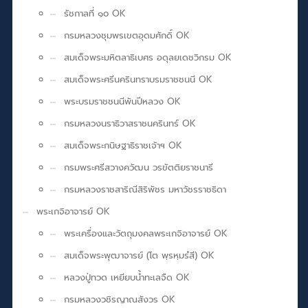
รัชกาลที่ ๑๐ OK
กรมหลวงชุมพรเขตอุดมศักดิ์ OK
สมเด็จพระมหิตลาธิเบศร อดุลยเดชวิกรม OK
สมเด็จพระศรีนครินทราบรมราชชนนี OK
พระบรมราชชนนีพันปีหลวง OK
กรมหลวงนราธิวาสราชนครินทร์ OK
สมเด็จพระกนิษฐาธิราชเจ้าฯ OK
กรมพระศรีสวางควัฒน วรขัตติยราชนารี
กรมหลวงราชสาริณีสิริพัชร มหาวัชรราชธิดา
พระเกจิอาจารย์ OK
พระเครื่องและวัตถุมงคลพระเกจิอาจารย์ OK
สมเด็จพระพุฒาจารย์ (โต พฺรหฺมรํสี) OK
หลวงปู่ทวด เหยียบน้ำทะเลจืด OK
กรมหลวงวชิรญาณสังวร OK