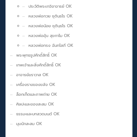
ประวัติพระเกจิอาจารย์ OK
หลวงพ่อกวย ชุตินฺธโร OK
หลวงพ่อน้อย ชุตินฺธโร OK
หลวงพ่ออุ้น สุขกาโม OK
หลวงพ่อทรง ฉันทโสภี OK
พระพุทธรูปศักดิ์สิทธิ์ OK
เทพเจ้าและสิ่งศักดิ์สิทธิ์ OK
อาจารย์ฆราวาส OK
เครื่องรางของขลัง OK
ล็อกเก็ตและภาพถ่าย OK
ศิลปะและของสะสม OK
ธรรมะและบทสวดมนต์ OK
มุมนักสะสม OK