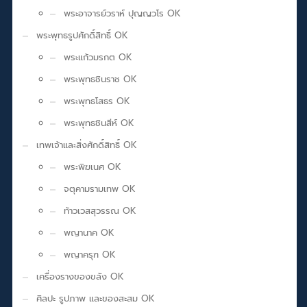
พระอาจารย์วราห์ ปุญญวโร OK
พระพุทธรูปศักดิ์สิทธิ์ OK
พระแก้วมรกต OK
พระพุทธชินราช OK
พระพุทธโสธร OK
พระพุทธชินสีห์ OK
เทพเจ้าและสิ่งศักดิ์สิทธิ์ OK
พระพิฆเนศ OK
จตุคามรามเทพ OK
ท้าวเวสสุวรรณ OK
พญานาค OK
พญาครุฑ OK
เครื่องรางของขลัง OK
ศิลปะ รูปภาพ และของสะสม OK