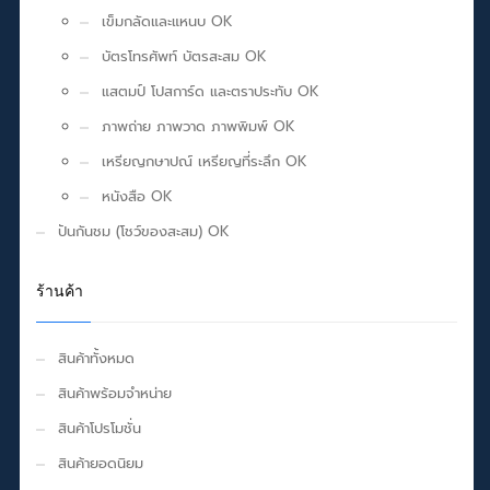
เข็มกลัดและแหนบ OK
บัตรโทรศัพท์ บัตรสะสม OK
แสตมป์ โปสการ์ด และตราประทับ OK
ภาพถ่าย ภาพวาด ภาพพิมพ์ OK
เหรียญกษาปณ์ เหรียญที่ระลึก OK
หนังสือ OK
ปันกันชม (โชว์ของสะสม) OK
ร้านค้า
สินค้าทั้งหมด
สินค้าพร้อมจำหน่าย
สินค้าโปรโมชั่น
สินค้ายอดนิยม