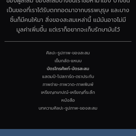
ของผู้สะสม ของสะสมบางชิ้นเราซื้อหามาเอง บางชิ้น
เป็นของที่เราได้รับตกทอดมาจากบรรพบุรุษ และบาง
ชิ้นก็มีคนให้มา สิ่งของสะสมเหล่านี้ แม้มันอาจไม่มี
มูลค่าเพิ่มขึ้น แต่เราก็อยากจะเก็บรักษามันไว้
ศิลปะ-รูปภาพ-ของสะสม
เข็มกลัด-แหนบ
บัตรโทรศัพท์-บัตรสะสม
แสตมป์-โปสการ์ด-ตราประทับ
ภาพถ่าย-ภาพวาด-ภาพพิมพ์
เหรียญกษาปณ์-เหรียญที่ระลึก
หนังสือ
บทความศิลปะ-รูปภาพ-ของสะสม