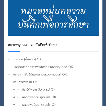
หมวดหมู่บทความ : บันทึกเพื่อศึกษา
บทความ (ทั้งหมด) OK
ประวัติการจัดสร้างพระเครื่องและวัตถุมงคล OK
พระมหากษัตริย์และพระบรมวงศานุวงศ์ OK
พระเกจิอาจารย์ OK
ประวัติพระเกจิอาจารย์ OK
หลวงพ่อกวย ชุตินฺธโร OK
หลวงพ่อน้อย ชุตินฺธโร OK