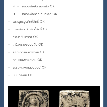
หลวงพ่ออุ้น สุขกาโม OK
หลวงพ่อทรง ฉันทโสภี OK
พระพุทธรูปศักดิ์สิทธิ์ OK
เทพเจ้าและสิ่งศักดิ์สิทธิ์ OK
อาจารย์ฆราวาส OK
เครื่องรางของขลัง OK
ล็อกเก็ตและภาพถ่าย OK
ศิลปะและของสะสม OK
ธรรมะและบทสวดมนต์ OK
มุมนักสะสม OK