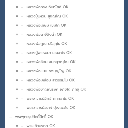
หลวงพ่อทรง ฉันทโสภี OK
หลวงปู่แหวน สุจิณฺโณ OK
หลวงพ่อเกษม เขมโก OK
หลวงพ่อฤาษีลิงดำ OK
หลวงพ่อคูณ ปริสุทฺโธ OK
หลวงปู่พรหมมา เขมจาโร OK
หลวงพ่อจ้อย จนฺทสุวณฺโณ OK
หลวงพ่อแนม กตปุญโญ OK
หลวงพ่อเคลือบ สาวรธมฺโม OK
หลวงพ่อชาญณรงค์ อภิชิโต ภิกขุ OK
พระอาจารย์อิฏฐ์ ภทฺทจาโร OK
พระอาจารย์วราห์ ปุญญวโร OK
พระพุทธรูปศักดิ์สิทธิ์ OK
พระแก้วมรกต OK