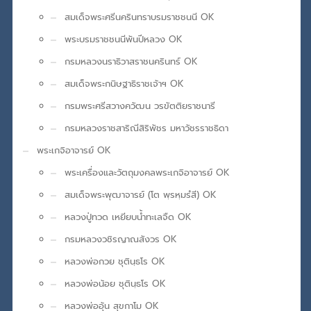
สมเด็จพระศรีนครินทราบรมราชชนนี OK
พระบรมราชชนนีพันปีหลวง OK
กรมหลวงนราธิวาสราชนครินทร์ OK
สมเด็จพระกนิษฐาธิราชเจ้าฯ OK
กรมพระศรีสวางควัฒน วรขัตติยราชนารี
กรมหลวงราชสาริณีสิริพัชร มหาวัชรราชธิดา
พระเกจิอาจารย์ OK
พระเครื่องและวัตถุมงคลพระเกจิอาจารย์ OK
สมเด็จพระพุฒาจารย์ (โต พฺรหฺมรํสี) OK
หลวงปู่ทวด เหยียบน้ำทะเลจืด OK
กรมหลวงวชิรญาณสังวร OK
หลวงพ่อกวย ชุตินฺธโร OK
หลวงพ่อน้อย ชุตินฺธโร OK
หลวงพ่ออุ้น สุขกาโม OK