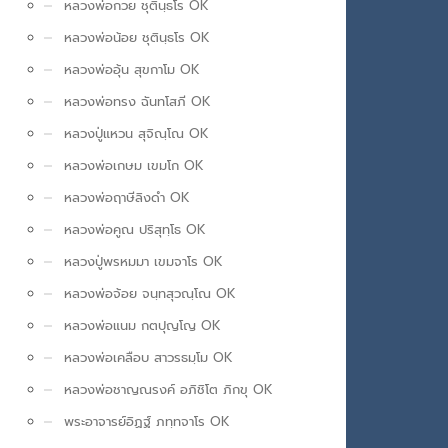
หลวงพ่อกวย ชุตินฺธโร OK
หลวงพ่อน้อย ชุตินฺธโร OK
หลวงพ่ออุ้น สุขกาโม OK
หลวงพ่อทรง ฉันทโสภี OK
หลวงปู่แหวน สุจิณฺโณ OK
หลวงพ่อเกษม เขมโก OK
หลวงพ่อฤาษีลิงดำ OK
หลวงพ่อคูณ ปริสุทฺโธ OK
หลวงปู่พรหมมา เขมจาโร OK
หลวงพ่อจ้อย จนฺทสุวณฺโณ OK
หลวงพ่อแนม กตปุญโญ OK
หลวงพ่อเคลือบ สาวรธมฺโม OK
หลวงพ่อชาญณรงค์ อภิชิโต ภิกขุ OK
พระอาจารย์อิฏฐ์ ภทฺทจาโร OK