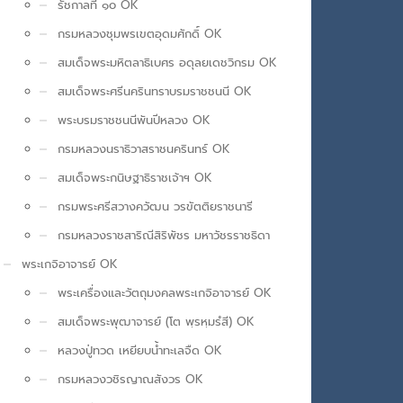
รัชกาลที่ ๑๐ OK
กรมหลวงชุมพรเขตอุดมศักดิ์ OK
สมเด็จพระมหิตลาธิเบศร อดุลยเดชวิกรม OK
สมเด็จพระศรีนครินทราบรมราชชนนี OK
พระบรมราชชนนีพันปีหลวง OK
กรมหลวงนราธิวาสราชนครินทร์ OK
สมเด็จพระกนิษฐาธิราชเจ้าฯ OK
กรมพระศรีสวางควัฒน วรขัตติยราชนารี
กรมหลวงราชสาริณีสิริพัชร มหาวัชรราชธิดา
พระเกจิอาจารย์ OK
พระเครื่องและวัตถุมงคลพระเกจิอาจารย์ OK
สมเด็จพระพุฒาจารย์ (โต พฺรหฺมรํสี) OK
หลวงปู่ทวด เหยียบน้ำทะเลจืด OK
กรมหลวงวชิรญาณสังวร OK