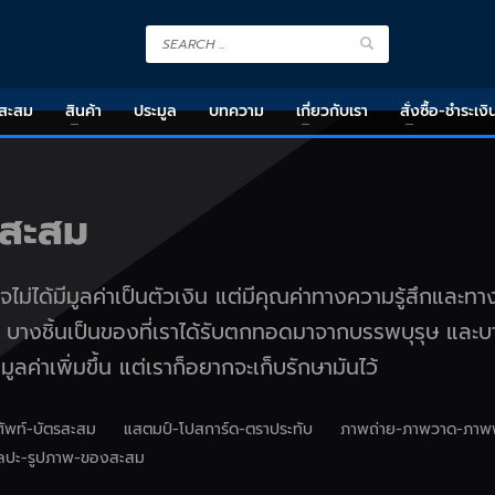
งสะสม
สินค้า
ประมูล
บทความ
เกี่ยวกับเรา
สั่งซื้อ-ชำระเงิ
งสะสม
ไม่ได้มีมูลค่าเป็นตัวเงิน แต่มีคุณค่าทางความรู้สึกและทา
บางชิ้นเป็นของที่เราได้รับตกทอดมาจากบรรพบุรุษ และบา
มูลค่าเพิ่มขึ้น แต่เราก็อยากจะเก็บรักษามันไว้
ศัพท์-บัตรสะสม
แสตมป์-โปสการ์ด-ตราประทับ
ภาพถ่าย-ภาพวาด-ภาพพ
ลปะ-รูปภาพ-ของสะสม