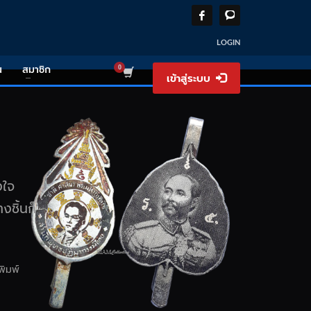
LOGIN
น
สมาชิก
เข้าสู่ระบบ
งใจ
งชิ้นก็
ิมพ์