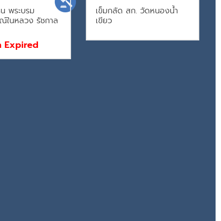
ีน พระบรม
เข็มกลัด สก. วัดหนองน้ำ
ณ์ในหลวง รัชกาล
เขียว
n Expired