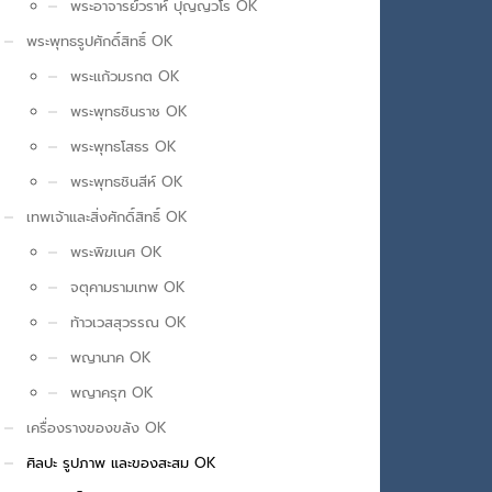
พระอาจารย์วราห์ ปุญญวโร OK
พระพุทธรูปศักดิ์สิทธิ์ OK
พระแก้วมรกต OK
พระพุทธชินราช OK
พระพุทธโสธร OK
พระพุทธชินสีห์ OK
เทพเจ้าและสิ่งศักดิ์สิทธิ์ OK
พระพิฆเนศ OK
จตุคามรามเทพ OK
ท้าวเวสสุวรรณ OK
พญานาค OK
พญาครุฑ OK
เครื่องรางของขลัง OK
ศิลปะ รูปภาพ และของสะสม OK