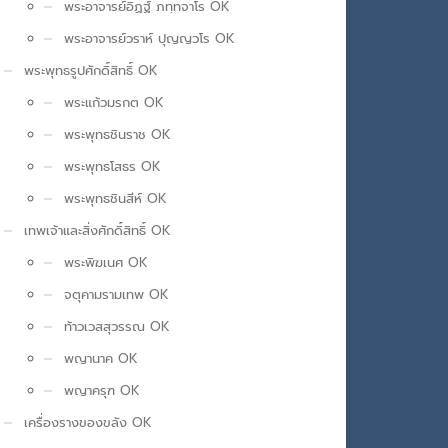
พระอาจารย์อิฏฐ์ ภทฺทจาโร OK
พระอาจารย์วราห์ ปุญญวโร OK
พระพุทธรูปศักดิ์สิทธิ์ OK
พระแก้วมรกต OK
พระพุทธชินราช OK
พระพุทธโสธร OK
พระพุทธชินสีห์ OK
เทพเจ้าและสิ่งศักดิ์สิทธิ์ OK
พระพิฆเนศ OK
จตุคามรามเทพ OK
ท้าวเวสสุวรรณ OK
พญานาค OK
พญาครุฑ OK
เครื่องรางของขลัง OK