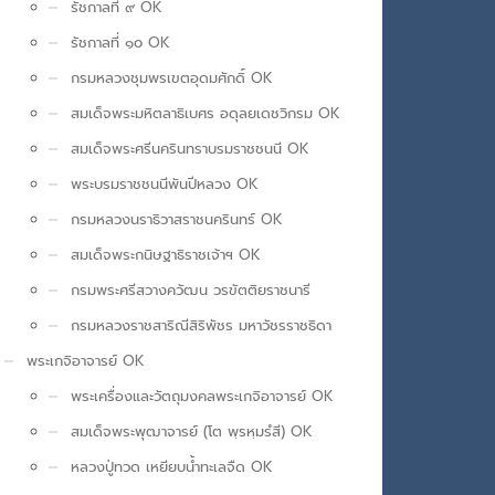
รัชกาลที่ ๙ OK
รัชกาลที่ ๑๐ OK
กรมหลวงชุมพรเขตอุดมศักดิ์ OK
สมเด็จพระมหิตลาธิเบศร อดุลยเดชวิกรม OK
สมเด็จพระศรีนครินทราบรมราชชนนี OK
พระบรมราชชนนีพันปีหลวง OK
กรมหลวงนราธิวาสราชนครินทร์ OK
สมเด็จพระกนิษฐาธิราชเจ้าฯ OK
กรมพระศรีสวางควัฒน วรขัตติยราชนารี
กรมหลวงราชสาริณีสิริพัชร มหาวัชรราชธิดา
พระเกจิอาจารย์ OK
พระเครื่องและวัตถุมงคลพระเกจิอาจารย์ OK
สมเด็จพระพุฒาจารย์ (โต พฺรหฺมรํสี) OK
หลวงปู่ทวด เหยียบน้ำทะเลจืด OK