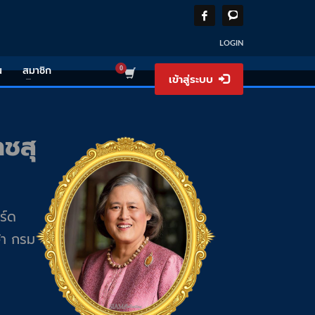
LOGIN
น
สมาชิก
เข้าสู่ระบบ
าชสุ
ร์ด
้า กรม