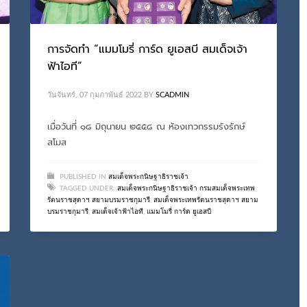
การจัดทำ “แมมโมรี่ การ์ด ยูเอสบี สมเด็จเจ้า
ฟ้าไอที”
วันจันทร์, 07 กุมภาพันธ์ 2022
BY
SCADMIN
เมื่อวันที่ ๑๘ มิถุนายน ๒๕๕๘ ณ ห้องเทวกรรมรังรักษ์
สโมส
PUBLISHED IN
สมเด็จพระกนิษฐาธิราชเจ้า
TAGGED UNDER:
สมเด็จพระกนิษฐาธิราชเจ้า กรมสมเด็จพระเทพ
รัตนราชสุดาฯ สยามบรมราชกุมารี
,
สมเด็จพระเทพรัตนราชสุดาฯ สยาม
บรมราชกุมารี
,
สมเด็จเจ้าฟ้าไอที
,
แมมโมรี่ การ์ด ยูเอสบี