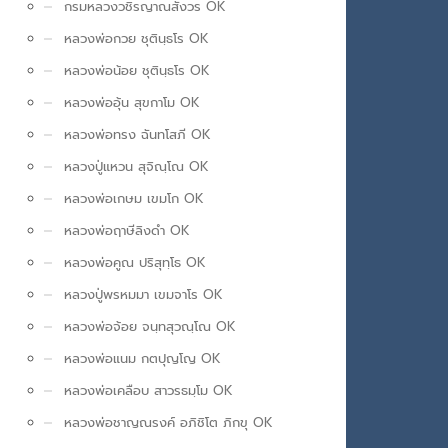
กรมหลวงวชิรญาณสังวร OK
หลวงพ่อกวย ชุตินฺธโร OK
หลวงพ่อน้อย ชุตินฺธโร OK
หลวงพ่ออุ้น สุขกาโม OK
หลวงพ่อทรง ฉันทโสภี OK
หลวงปู่แหวน สุจิณฺโณ OK
หลวงพ่อเกษม เขมโก OK
หลวงพ่อฤาษีลิงดำ OK
หลวงพ่อคูณ ปริสุทฺโธ OK
หลวงปู่พรหมมา เขมจาโร OK
หลวงพ่อจ้อย จนฺทสุวณฺโณ OK
หลวงพ่อแนม กตปุญโญ OK
หลวงพ่อเคลือบ สาวรธมฺโม OK
หลวงพ่อชาญณรงค์ อภิชิโต ภิกขุ OK