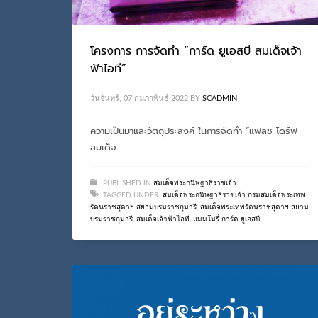
โครงการ การจัดทำ “การ์ด ยูเอสบี สมเด็จเจ้า
ฟ้าไอที”
วันจันทร์, 07 กุมภาพันธ์ 2022
BY
SCADMIN
ความเป็นมาและวัตถุประสงค์ ในการจัดทำ “แฟลช ไดร์ฟ
สมเด็จ
PUBLISHED IN
สมเด็จพระกนิษฐาธิราชเจ้า
TAGGED UNDER:
สมเด็จพระกนิษฐาธิราชเจ้า กรมสมเด็จพระเทพ
รัตนราชสุดาฯ สยามบรมราชกุมารี
,
สมเด็จพระเทพรัตนราชสุดาฯ สยาม
บรมราชกุมารี
,
สมเด็จเจ้าฟ้าไอที
,
แมมโมรี่ การ์ด ยูเอสบี