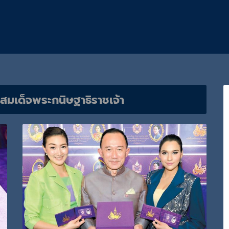
สมเด็จพระกนิษฐาธิราชเจ้า