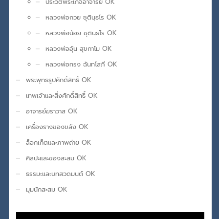
ประวัติพระเกจิอาจารย์ OK
หลวงพ่อกวย ชุตินฺธโร OK
หลวงพ่อน้อย ชุตินฺธโร OK
หลวงพ่ออุ้น สุขกาโม OK
หลวงพ่อทรง ฉันทโสภี OK
พระพุทธรูปศักดิ์สิทธิ์ OK
เทพเจ้าและสิ่งศักดิ์สิทธิ์ OK
อาจารย์ฆราวาส OK
เครื่องรางของขลัง OK
ล็อกเก็ตและภาพถ่าย OK
ศิลปะและของสะสม OK
ธรรมะและบทสวดมนต์ OK
มุมนักสะสม OK