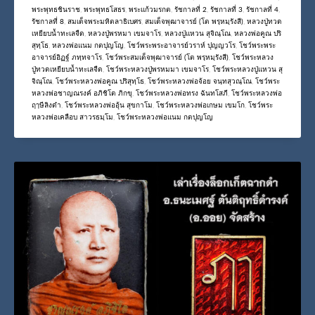
พระพุทธชินราช
,
พระพุทธโสธร
,
พระแก้วมรกต
,
รัชกาลที่ 2
,
รัชกาลที่ 3
,
รัชกาลที่ 4
,
รัชกาลที่ 8
,
สมเด็จพระมหิตลาธิเบศร
,
สมเด็จพุฒาจารย์ (โต พรฺหมฺรังสี)
,
หลวงปู่ทวด
เหยียบน้ำทะเลจืด
,
หลวงปู่พรหมา เขมจาโร
,
หลวงปู่แหวน สุจิณฺโณ
,
หลวงพ่อคูณ ปริ
สุทฺโธ
,
หลวงพ่อแนม กตปุญโญ
,
โชว์พระพระอาจารย์วราห์ ปุญญวโร
,
โชว์พระพระ
อาจารย์อิฏฐ์ ภทฺทจาโร
,
โชว์พระสมเด็จพุฒาจารย์ (โต พรฺหมฺรังสี)
,
โชว์พระหลวง
ปู่ทวดเหยียบน้ำทะเลจืด
,
โชว์พระหลวงปู่พรหมมา เขมจาโร
,
โชว์พระหลวงปู่แหวน สุ
จิณฺโณ
,
โชว์พระหลวงพ่อคูณ ปริสุทฺโธ
,
โชว์พระหลวงพ่อจ้อย จนฺทสุวณฺโณ
,
โชว์พระ
หลวงพ่อชาญณรงค์ อภิชิโต ภิกขุ
,
โชว์พระหลวงพ่อทรง ฉันทโสภี
,
โชว์พระหลวงพ่อ
ฤๅษีลิงดำ
,
โชว์พระหลวงพ่ออุ้น สุขกาโม
,
โชว์พระหลวงพ่อเกษม เขมโก
,
โชว์พระ
หลวงพ่อเคลือบ สาวรธมฺโม
,
โชว์พระหลวงพ่อแนม กตปุญโญ