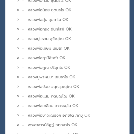
หลวงพ่อกวย ชุตินฺธโร OK
หลวงพ่อน้อย ชุตินฺธโร OK
หลวงพ่ออุ้น สุขกาโม OK
หลวงพ่อทรง ฉันทโสภี OK
หลวงปู่แหวน สุจิณฺโณ OK
หลวงพ่อเกษม เขมโก OK
หลวงพ่อฤาษีลิงดำ OK
หลวงพ่อคูณ ปริสุทฺโธ OK
หลวงปู่พรหมมา เขมจาโร OK
หลวงพ่อจ้อย จนฺทสุวณฺโณ OK
หลวงพ่อแนม กตปุญโญ OK
หลวงพ่อเคลือบ สาวรธมฺโม OK
หลวงพ่อชาญณรงค์ อภิชิโต ภิกขุ OK
พระอาจารย์อิฏฐ์ ภทฺทจาโร OK