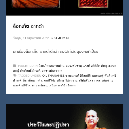
ล็อกเก็ต ฉากดำ
วันพุธ, 11 พฤษภาคม 2022
BY
SCADMIN
เล่าเรื่องล็อกเก็ต ฉากดำดีกว่า ผมได้ทำวัตถุมงคลที่เป็นร
PUBLISHED IN
ล็อกเก็ตและภาพถ่าย
,
หลวงพ่อชาญณรงค์ อภิชิโต ภิกขุ
,
อ.ธนะ
เมศฐ์ ตันติฤทธิ์ดำรงค์
,
อาจารย์ฆราวาส
TAGGED UNDER:
OIL THANAMES
,
ชาญณรงค์ ศิริสมบัติ
,
ธนะเมศฐ์ ตันติฤทธิ์
ดำรงค์
,
ล็อกเก็ตฉากดำ
,
ลูกศรีวิชัย
,
ศรัทธาไม่งมงาย
,
สุริยันจันทรา
,
หลวงพ่อชาญ
ณรงค์ อภิชิโต
,
อาจารย์ออย
,
เหนือดวงสุริยันจันทรา