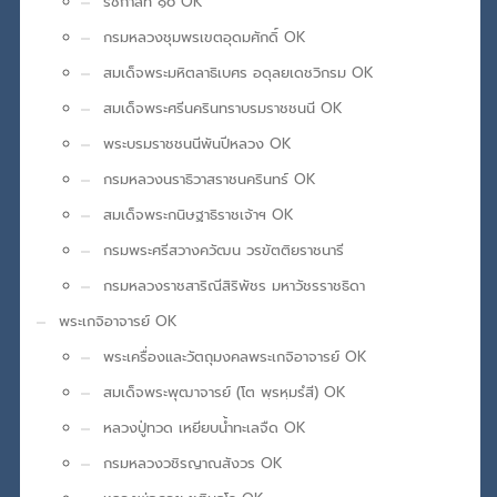
รัชกาลที่ ๑๐ OK
กรมหลวงชุมพรเขตอุดมศักดิ์ OK
สมเด็จพระมหิตลาธิเบศร อดุลยเดชวิกรม OK
สมเด็จพระศรีนครินทราบรมราชชนนี OK
พระบรมราชชนนีพันปีหลวง OK
กรมหลวงนราธิวาสราชนครินทร์ OK
สมเด็จพระกนิษฐาธิราชเจ้าฯ OK
กรมพระศรีสวางควัฒน วรขัตติยราชนารี
กรมหลวงราชสาริณีสิริพัชร มหาวัชรราชธิดา
พระเกจิอาจารย์ OK
พระเครื่องและวัตถุมงคลพระเกจิอาจารย์ OK
สมเด็จพระพุฒาจารย์ (โต พฺรหฺมรํสี) OK
หลวงปู่ทวด เหยียบน้ำทะเลจืด OK
กรมหลวงวชิรญาณสังวร OK