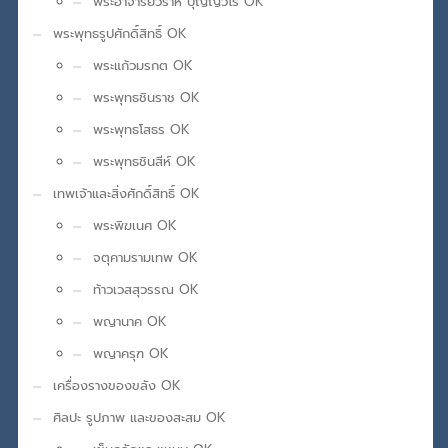
พระอาจารย์วราห์ ปุญญวโร OK
พระพุทธรูปศักดิ์สิทธิ์ OK
พระแก้วมรกต OK
พระพุทธชินราช OK
พระพุทธโสธร OK
พระพุทธชินสีห์ OK
เทพเจ้าและสิ่งศักดิ์สิทธิ์ OK
พระพิฆเนศ OK
จตุคามรามเทพ OK
ท้าวเวสสุวรรณ OK
พญานาค OK
พญาครุฑ OK
เครื่องรางของขลัง OK
ศิลปะ รูปภาพ และของสะสม OK