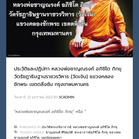
ประวัติและปฏิปทา หลวงพ่อชาญณรงค์ อภิชิโต ภิกขุ
วัดรัชฎาธิษฐานราชวรวิหาร (วัดเงิน) แขวงคลอง
ชักพระ เขตตลิ่งชัน กรุงเทพมหานคร
วันเสาร์, 22 มกราคม 2022
BY
SCADMIN
“หลวงพ่อชาญณรงค์ อภิชิโต ภิกขุ” หรือ “
PUBLISHED IN
ประวัติพระเกจิอาจารย์
,
หลวงพ่อชาญณรงค์ อภิชิโต ภิกขุ
TAGGED UNDER:
ชาญณรงค์ ศิริสมบัติ
,
พระอาจารย์อภิชิโต ภิกขุ
,
หลวงพ่อ
ชาญณรงค์ อภิชิโต
,
เณรน้อยอยุธยา