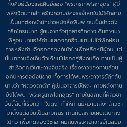
ทั้งศิษย์น้องและศิษย์ของ "พระครูเทพโลกอุดร" ผู้มี
พลังจิตแก่กล้า สร้างความอัศจรรย์เสกใบไม้ให้กลาย
เป็นนกต่อหน้านักข่าวหนังสือพิมพ์ จนเป็นข่าวดัง
ครึกโครมมาก ผู้คนจากทั่วทุกสารทิศต่างเดินทางมา
พิสูจน์ มาขอให้ท่านแสดงฤทธิ์จนแทบไม่ได้พักผ่อน
ภายหลังท่านจึงออกธุดงค์เข้าป่าเพื่อหลีกหนีผู้คน แต่
นั้นมา
ท่าน
จึงเก็บตัวเงียบไม่ออกสู่สังคมอีก
ท่านเป็นผู้
สำเร็จคุณวิเศษทางจิตจริง เรื่องราวของท่านล้วน
อภินิหารดุจดังนิยาย ทั้งการได้พบพระอาจารย์ลึกลับ
นามว่า "หลวงตาดำ" ผู้เป็นอาจารย์ใหญ่ ภายหลังท่าน
ยังได้พบ "พระครูเทพโลกอุดร" ภายในสถานที่ฝึกวิชา
อันลี้ลับที่เรียกว่า "ในดง" ทำให้ท่านมีความเก่งกล้าวิชา
มาตั้งแต่สมัยเป็นสามเณร ท่านกับสหายเคยเดินทาง
ไปทั่ว เพื่อทดลองวิชาอาคมกับพระคณาจารย์ในสมัย