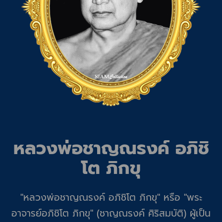
หลวงพ่อชาญณรงค์ อภิชิ
โต ภิกขุ
"หลวงพ่อชาญณรงค์ อภิชิโต ภิกขุ" หรือ "พระ
อาจารย์อภิชิโต ภิกขุ" (ชาญณรงค์ ศิริสมบัติ) ผู้เป็น