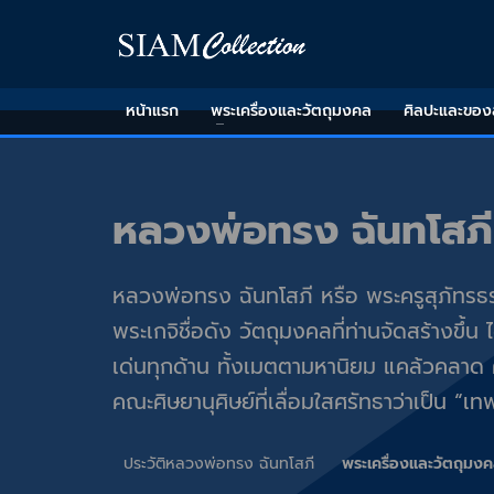
หน้าแรก
พระเครื่องและวัตถุมงคล
ศิลปะและขอ
หลวงพ่อทรง ฉันทโสภี
หลวงพ่อทรง ฉันทโสภี หรือ พระครูสุภัทรธ
พระเกจิชื่อดัง วัตถุมงคลที่ท่านจัดสร้างข
เด่นทุกด้าน ทั้งเมตตามหานิยม แคล้วคลาด
คณะศิษยานุศิษย์ที่เลื่อมใสศรัทธาว่าเป็น “เทพ
ประวัติหลวงพ่อทรง ฉันทโสภี
พระเครื่องและวัตถุมง