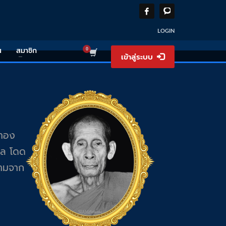
LOGIN
น
สมาชิก
เข้าสู่ระบบ
งทอง
วาล โดด
นามจาก