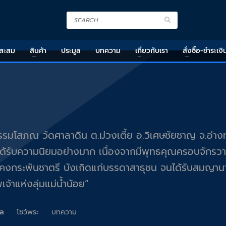
งสะสม
สินค้า
ประมูล
บทความ
เกี่ยวกับเรา
สั่งซื้อ-ชำระเงิ
รรมโสภณ วัดศาลาดิน ต.ม่วงเตี้ย อ.วิเศษชัยชาญ จ.อ่า
ึ้น ได้รับความนิยมอย่างมาก เนื่องจากมีพุทธคุณครอบจักร
 คงกระพันชาตรี บังเกิดแก่บรรดาสาธุชน จนได้รับสมญา
เจ้าแห่งลุ่มแม่น้ำน้อย”
คล
โชว์พระ
บทความ