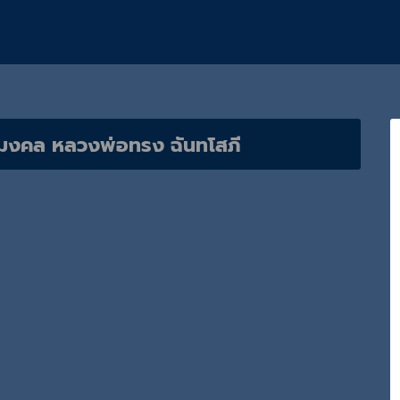
ถุมงคล หลวงพ่อทรง ฉันทโสภี