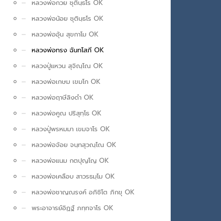
หลวงพ่อกวย ชุตินฺธโร OK
หลวงพ่อน้อย ชุตินฺธโร OK
หลวงพ่ออุ้น สุขกาโม OK
หลวงพ่อทรง ฉันทโสภี OK
หลวงปู่แหวน สุจิณฺโณ OK
หลวงพ่อเกษม เขมโก OK
หลวงพ่อฤาษีลิงดำ OK
หลวงพ่อคูณ ปริสุทฺโธ OK
หลวงปู่พรหมมา เขมจาโร OK
หลวงพ่อจ้อย จนฺทสุวณฺโณ OK
หลวงพ่อแนม กตปุญโญ OK
หลวงพ่อเคลือบ สาวรธมฺโม OK
หลวงพ่อชาญณรงค์ อภิชิโต ภิกขุ OK
พระอาจารย์อิฏฐ์ ภทฺทจาโร OK