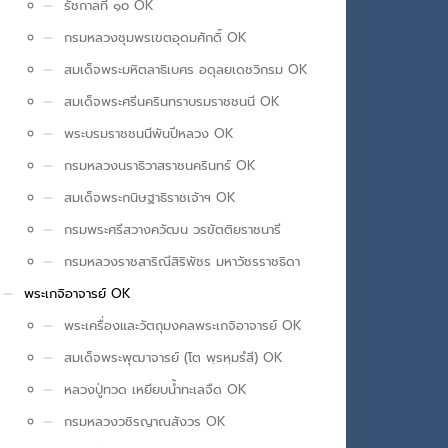
รัชกาลที่ ๑๐ OK
กรมหลวงชุมพรเขตอุดมศักดิ์ OK
สมเด็จพระมหิตลาธิเบศร อดุลยเดชวิกรม OK
สมเด็จพระศรีนครินทราบรมราชชนนี OK
พระบรมราชชนนีพันปีหลวง OK
กรมหลวงนราธิวาสราชนครินทร์ OK
สมเด็จพระกนิษฐาธิราชเจ้าฯ OK
กรมพระศรีสวางควัฒน วรขัตติยราชนารี
กรมหลวงราชสาริณีสิริพัชร มหาวัชรราชธิดา
พระเกจิอาจารย์ OK
พระเครื่องและวัตถุมงคลพระเกจิอาจารย์ OK
สมเด็จพระพุฒาจารย์ (โต พฺรหฺมรํสี) OK
หลวงปู่ทวด เหยียบน้ำทะเลจืด OK
กรมหลวงวชิรญาณสังวร OK