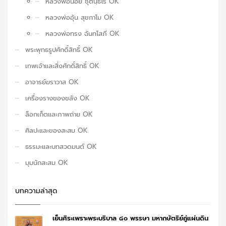
หลวงพ่อน้อย ชุตินฺธโร OK
หลวงพ่ออุ้น สุขกาโม OK
หลวงพ่อทรง ฉันทโสภี OK
พระพุทธรูปศักดิ์สิทธิ์ OK
เทพเจ้าและสิ่งศักดิ์สิทธิ์ OK
อาจารย์ฆราวาส OK
เครื่องรางของขลัง OK
ล็อกเก็ตและภาพถ่าย OK
ศิลปะและของสะสม OK
ธรรมะและบทสวดมนต์ OK
มุมนักสะสม OK
บทความล่าสุด
เย็นศิระเพราะพระบริบาล ๘๐ พรรษา มหากษัตริย์คู่แผ่นดิน