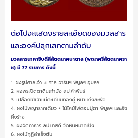
ต่อไปจะแสดงรายละเอียดของมวลสาร
และองค์ปลุกเสกตามลำดับ
มวลสารนาคาธิบดีสีสัตตนาคบาดาล (พญาศรีสัตตนาครา
ช) มี 77 รายการ ดังนี้
1. ผงรูปศาลเจ้า 3 ศาล วารินฯ พิบูลฯ อุบลฯ
2. ผงพระปิดตาดินเก้าบัง ลป.คำพันธ์
3. เปลือกไม้เจ้าแม่ตะเคียนทองคู่ หน้าแก่งสะพือ
4. ผงไม้พญารากเดียว + ไม้ไหม้ไฟดอนปู่ตา พิบูลฯ และรัง
ผึ้งร้าง
5. ผงจิตกาธาร ลป.เทสก์ วัดหินหมากเป้ง
6. ผงไม้กุฏิสำเร็จตัน