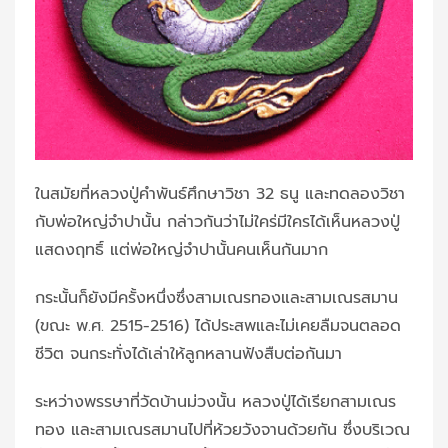
ในสมัยที่หลวงปู่คำพันธ์ศึกษาวิชา 32 ธนู และทดลองวิชา
กับพ่อใหญ่จำปานั้น กล่าวกันว่าไม่ใคร่มีใครได้เห็นหลวงปู่
แสดงฤทธิ์ แต่พ่อใหญ่จำปานั้นคนเห็นกันมาก
กระนั้นก็ยังมีครั้งหนึ่งซึ่งสามเณรทองและสามเณรสมาน
(ขณะ พ.ศ. 2515-2516) ได้ประสพและไม่เคยลืมจนตลอด
ชีวิต จนกระทั่งได้เล่าให้ลูกหลานฟังสืบต่อกันมา
ระหว่างพรรษาที่วัดบ้านม่วงนั้น หลวงปู่ได้เรียกสามเณร
ทอง และสามเณรสมานไปที่ห้วยวังจานด้วยกัน ซึ่งบริเวณ