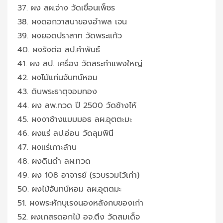
37. ผง ลผ.จ่าง วัดเขื่อนเพ็ชร
38. ผงดอกวาสนาของอำพล เจน
39. ผงยอดปราสาท วัดพระแก้ว
40. ผงรังต่อ ลป.คำพันธ์
41. ผง ลป. เครื่อง วัดสระกำแพงใหญ่
42. ผงไม้แก่นจันทน์หอม
43. ดินพระธาตุจอมทอง
44. ผง ลพ.ทวด ปี 2500 วัดช้างไห้
45. ผงงาช้างแมมมอธ ลผ.อุตตะมะ
46. ผงแร่ ลป.อ่อน วัดลุมพินี
47. ผงแร่เกาะล้าน
48. ผงดินดำ ลผ.ทวด
49. ผง 108 อาจารย์ (รวบรวมไว้เก่า)
50. ผงไม้จันทน์หอม ลผ.อุตตมะ
51. ผงพระหักบุเรงนองหลังกบของเก่า
52. ผงเกสรดอกไม้ อจ.ตึง วัดสมเด็จ