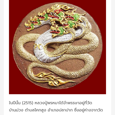
ในปีนั้น (2515) หลวงปู่พรหมาได้จำพรรษาอยู่ที่วัด
บ้านม่วง ตำบลโคกสูง อำเภอปลาปาก ซึ่งอยู่ห่างจากวัด