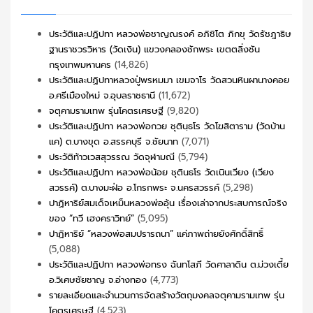
ประวัติและปฏิปทา หลวงพ่อชาญณรงค์ อภิชิโต ภิกขุ วัดรัชฎาธิษ
ฐานราชวรวิหาร (วัดเงิน) แขวงคลองชักพระ เขตตลิ่งชัน
กรุงเทพมหานคร
(14,826)
ประวัติและปฏิปทาหลวงปู่พรหมมา เขมจาโร วัดสวนหินผานางคอย
อ.ศรีเมืองใหม่ จ.อุบลราชธานี
(11,672)
จตุคามรามเทพ รุ่นโคตรเศรษฐี
(9,820)
ประวัติและปฏิปทา หลวงพ่อกวย ชุตินฺธโร วัดโฆสิตาราม (วัดบ้าน
แค) ต.บางขุด อ.สรรคบุรี จ.ชัยนาท
(7,071)
ประวัติท้าวเวสสุวรรณ วัดจุฬามณี
(5,794)
ประวัติและปฏิปทา หลวงพ่อน้อย ชุตินธโร วัดเนินเวียง (เวียง
สวรรค์) ต.บางมะฝ่อ อ.โกรกพระ จ.นครสวรรค์
(5,298)
ปาฏิหาริย์สมเด็จเหม็นหลวงพ่ออุ้น เรื่องเล่าจากประสบการณ์จริง
ของ “ทวี เฮงคราวิทย์”
(5,095)
ปาฏิหาริย์ “หลวงพ่อสมปรารถนา” แค่ภาพถ่ายยังศักดิ์สิทธิ์
(5,088)
ประวัติและปฏิปทา หลวงพ่อทรง ฉันทโสภี วัดศาลาดิน ต.ม่วงเตี้ย
อ.วิเศษชัยชาญ จ.อ่างทอง
(4,773)
รายละเอียดและจำนวนการจัดสร้างวัตถุมงคลจตุคามรามเทพ รุ่น
โคตรเศรษฐี
(4,523)