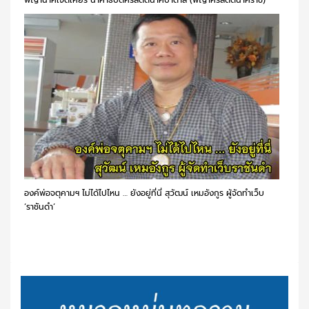
พญานาคเจ็ดเศียร นาคาธิบดีศรีสัตตนาคบาดาล (พญาศรีสัตตนาคราช)
องค์พ่อจตุคามฯ ไม่ได้ไปไหน … ยังอยู่ที่นี่ สุวัฒน์ เหมอังกูร ผู้จัดทำเว็บ
‘ราชันดำ’