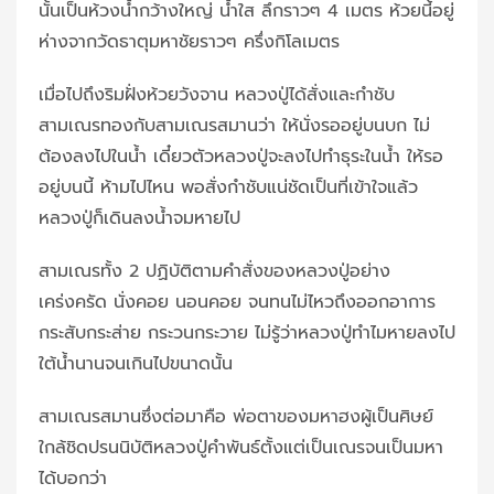
นั้นเป็นห้วงน้ำกว้างใหญ่ น้ำใส ลึกราวๆ 4 เมตร ห้วยนี้อยู่
ห่างจากวัดธาตุมหาชัยราวๆ ครึ่งกิโลเมตร
เมื่อไปถึงริมฝั่งห้วยวังจาน หลวงปู่ได้สั่งและกำชับ
สามเณรทองกับสามเณรสมานว่า ให้นั่งรออยู่บนบก ไม่
ต้องลงไปในน้ำ เดี๋ยวตัวหลวงปู่จะลงไปทำธุระในน้ำ ให้รอ
อยู่บนนี้ ห้ามไปไหน พอสั่งกำชับแน่ชัดเป็นที่เข้าใจแล้ว
หลวงปู่ก็เดินลงน้ำจมหายไป
สามเณรทั้ง 2 ปฏิบัติตามคำสั่งของหลวงปู่อย่าง
เคร่งครัด นั่งคอย นอนคอย จนทนไม่ไหวถึงออกอาการ
กระสับกระส่าย กระวนกระวาย ไม่รู้ว่าหลวงปู่ทำไมหายลงไป
ใต้น้ำนานจนเกินไปขนาดนั้น
สามเณรสมานซึ่งต่อมาคือ พ่อตาของมหาฮงผู้เป็นศิษย์
ใกล้ชิดปรนนิบัติหลวงปู่คำพันธ์ตั้งแต่เป็นเณรจนเป็นมหา
ได้บอกว่า