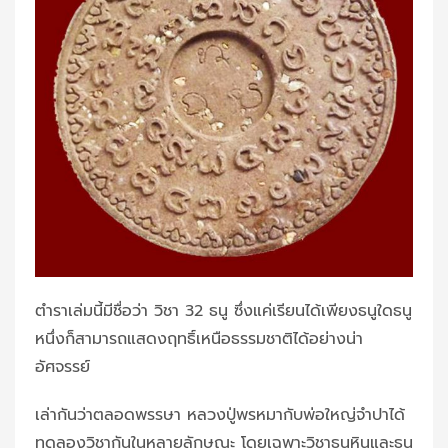
ตำราเล่มนี้มีชื่อว่า วิชา 32 ธนู ซึ่งแค่เรียนได้เพียงธนูใดธนู
หนึ่งก็สามารถแสดงฤทธิ์เหนือธรรมชาติได้อย่างน่า
อัศจรรย์
เล่ากันว่าตลอดพรรษา หลวงปู่พรหมากับพ่อใหญ่จำปาได้
ทดลองวิชากันในหลายลักษณะ โดยเฉพาะวิชาธนูหินและธนู