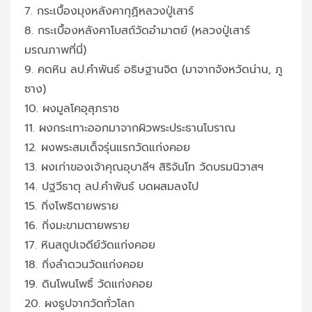
7. กระเบื้องมุงหลังคากุฏิหลวงปู่เสาร์
8. กระเบื้องหลังคาโบสถ์วัดอำมาตย์ (หลวงปู่เสาร์
มรณภาพที่นี่)
9. คดหิน ลป.คำพันธ์ อธิษฐานจิต (มาจากจังหวัดน่าน, ภู
ซาง)
10. ผงมูลโคอุสุภราช
11. ผงกระเทาะออกมาจากผิวพระประธานโบราณ
12. ผงพระสมเด็จรุ่นแรกวัดแก่งคอย
13. ผงเก่าของเจ้าคุณอุบาลีฯ สิริจันโท วัดบรมนิวาสฯ
14. ปฐวีธาตุ ลป.คำพันธ์ บดผสมลงไป
15. กิ่งโพธิตายพราย
16. กิ่งมะขามตายพราย
17. หินสถูปเจดีย์วัดแก่งคอย
18. กิ่งลำดวนวัดแก่งคอย
19. ดินโพนโพธิ์ วัดแก่งคอย
20. ผงธูปจากวัดทั่วโลก