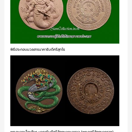
พิธีประกอบมวลสารนาคาธิบดีศรีสุทโธ