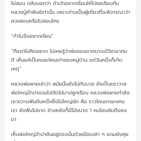
ไม่สอน กลับบอกว่า ถ้าเจ้าอยากเรียนให้ไปขอเรียนกับ
หลวงปู่คำพันธ์เท่านั้น เพราะท่านเป็นผู้เดียวที่จะพิจารณาว่า
ควรสอนหรือไม่สอนใคร
“ทำไมจึงอยากเรียน”
“ทีแรกไม่คิดอยาก ไม่เคยรู้ว่าพ่อของอาตมาจะมีวิชาอาคม
ดี เห็นแค่เป็นคนแก่คนเก่าของหมู่บ้าน แต่วันหนึ่งก็เกิด
เหตุ”
หลวงพ่อผายเล่าว่า สมัยนั้นยังไม่ทันบวช ยังเป็นฆราวาส
พ่อใหญ่จำปาชวนไปตัดไม้มาปลูกเรือน หลวงพ่อผายกำลัง
เอาขวานฟันต้นหนึ่งซึ่งไม่ใหญ่นัก คือ ราวโคนขาของคน
เรา ยังฟันไม่ขาด ข้างหลังก็มีไม้ขนาด 1 คนโอบล้มตึงลง
มา
เห็นพ่อใหญ่จำปายันอยู่ตรงนั้นด้วยมือเปล่า ๆ แถมยังคุย