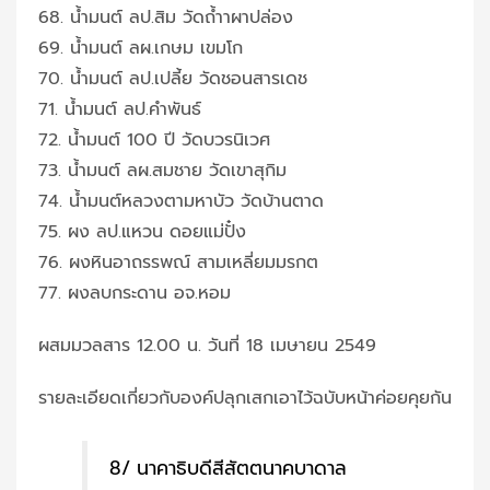
68. น้ำมนต์ ลป.สิม วัดถ้ำาผาปล่อง
69. น้ำมนต์ ลผ.เกษม เขมโก
70. น้ำมนต์ ลป.เปลี้ย วัดชอนสารเดช
71. น้ำมนต์ ลป.คำพันธ์
72. น้ำมนต์ 100 ปี วัดบวรนิเวศ
73. น้ำมนต์ ลผ.สมชาย วัดเขาสุกิม
74. น้ำมนต์หลวงตามหาบัว วัดบ้านตาด
75. ผง ลป.แหวน ดอยแม่ปั๋ง
76. ผงหินอาถรรพณ์ สามเหลี่ยมมรกต
77. ผงลบกระดาน อจ.หอม
ผสมมวลสาร 12.00 น. วันที่ 18 เมษายน 2549
รายละเอียดเกี่ยวกับองค์ปลุกเสกเอาไว้ฉบับหน้าค่อยคุยกัน
8/ นาคาธิบดีสีสัตตนาคบาดาล