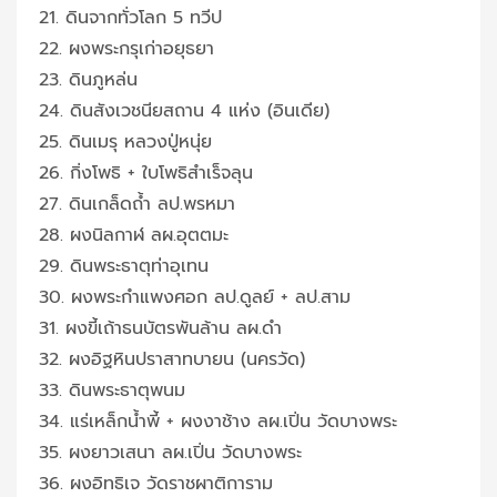
21. ดินจากทั่วโลก 5 ทวีป
22. ผงพระกรุเก่าอยุธยา
23. ดินภูหล่น
24. ดินสังเวชนียสถาน 4 แห่ง (อินเดีย)
25. ดินเมรุ หลวงปู่หนุ่ย
26. กิ่งโพธิ + ใบโพธิสำเร็จลุน
27. ดินเกล็ดถ้ำ ลป.พรหมา
28. ผงนิลกาฬ ลผ.อุตตมะ
29. ดินพระธาตุท่าอุเทน
30. ผงพระกำแพงศอก ลป.ดูลย์ + ลป.สาม
31. ผงขี้เถ้าธนบัตรพันล้าน ลผ.ดำ
32. ผงอิฐหินปราสาทบายน (นครวัด)
33. ดินพระธาตุพนม
34. แร่เหล็กน้ำพี้ + ผงงาช้าง ลผ.เปิ่น วัดบางพระ
35. ผงยาวเสนา ลผ.เปิ่น วัดบางพระ
36. ผงอิทธิเจ วัดราชผาติการาม