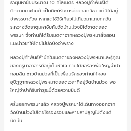
ธาตุมหาชัยประมาณ 10 กิโลเมตร หลวงปู่คำพันธ์ได้
ติดตามมาฝากตัวเป็นศิษย์รับการถ่ายทอดวิชา แต่มิได้อยู่
จำพรรษาด้วย หากแต่ใช้วิธีเทียวไปเทียวมาแทบทุกวัน
ระหว่างวัดธาตุมหาชัยกับวัดบ้านม่วงมิได้ขาดตลอด
พรรษา ซึ่งท่านก็ได้รับเมตตาจากหลวงปู่พรหมาสั่งสอน
แนะนำวิชาให้โดยไม่ปิดบังอำพราง
หลวงปู่คำพันธ์สำนึกในเมตตาของหลวงปู่พรหมาและรู้คุณ
ของครูบาอาจารย์อยู่เต็มหัวใจ ท่านได้ขอร้องพ่อใหญ่จำปา
กอมสิน ชาวบ้านม่วงที่เป็นเพื่อนรักของท่านให้คอย
อุปัฏฐากหลวงปู่พรหมาตลอดเวลาที่อยู่วัดบ้านม่วง พ่อ
ใหญ่จำปาก็รับทำธุระนี้ด้วยความยินดี
ครั้นออกพรรษาแล้ว หลวงปู่พรหมาได้เดินทางออกจาก
วัดบ้านม่วงไปโดยไร้ร่องรอยและหายสาปสูญไปตั้งแต่
บัดนั้น