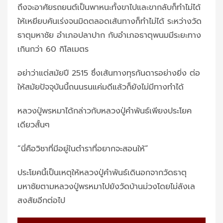
ถึงจะอาศัยรถยนต์เป็นพาหนะทั้งขาไปและขากลับก็ทำไม่ได้
ให้เหยียบคันเร่งจนมิดตลอดเส้นทางก็ทำไม่ได้ ระหว่างวัด
ธาตุมหาชัย อำเภอปลาปาก กับอำเภอธาตุพนมมีระยะทาง
เกินกว่า 60 กิโลเมตร
อย่าว่าแต่สมัยปี 2515 ซึ่งเส้นทางทุรกันดารอย่างยิ่ง ต่อ
ให้สมัยปัจจุบันนี้ถนนรนแค่มดีแล้วก็ยังไม่มีทางทำได้
หลวงปู่พรหมาได้กล่าวกับหลวงปู่คำพันธ์เพียงประโยค
เดียวสั้นๆ
“นี่คือวิชาที่มีอยู่ในตำราที่อยากจะสอนให้”
ประโยคนี้เป็นเหตุให้หลวงปู่คำพันธ์เดินอกจากวัดธาตุ
มหาชัยตามหลวงปู่พรหมาไปยังวัดบ้านม่วงโดยไม่ลังเล
สงสัยอีกต่อไป