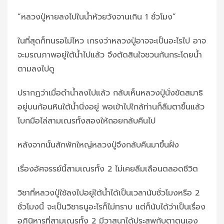
“หลวงปู่หายลงไปในน้ำห้วยวังจานเกิน 1 ชั่วโมง”
ในที่สุดก็ทนรอไม่ไหว เกรงว่าหลวงปู่อาจจะเป็นอะไรไป อาจ
จะมรณภาพอยู่ใต้น้ำไปแล้ว จึงตัดสินใจชวนกันกระโดยน้ำ
ตามลงไปดู
ปรากฏว่าเมื่อดำน้ำลงไปแล้ว กลับเห็นหลวงปู่นั่งขัดสมาธิ
อยู่บนก้อนหินใต้น้ำนิ่งอยู่ พอเข้าไปใกล้ท่านก็ลืมตาขึ้นแล้ว
โบกมือไล่สามเณรทั้งสองให้ถอยกลับคืนไป
หลังจากนั้นสักพักใหญ่หลวงปู่จึงกลับคืนมาขึ้นฝั่ง
เรื่องอัศจรรย์นี้สามเณรทั้ง 2 ไม่เคยลืมเลือนตลอดชีวิต
วิชาที่หลวงปู่ใช้ลงไปอยู่ใต้น้ำได้เป็นเวลานับชั่วโมงหรือ 2
ชั่วโมงนี้ จะเป็นวิชาธนูอะไรก็ไม่ทราบ แต่ก็นับได้ว่าเป็นเรื่อง
อภินิหารที่สามเณรทั้ง 2 มีวาสนาได้ประสพกับตาตนเอง