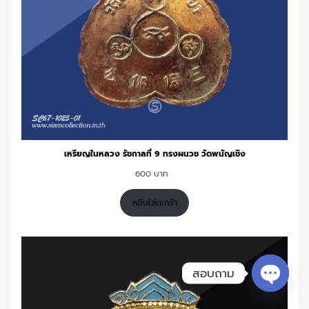
เหรียญในหลวง รัชกาลที่ 9 ทรงผนวช วัดพนัญเชิง
600
หยิบใส่ตะกร้า
สอบถาม
Open c