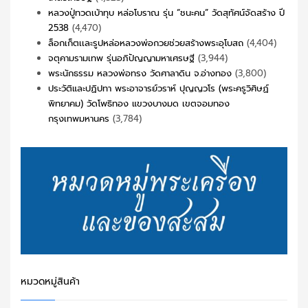
หลวงปู่ทวดเบ้าทุบ หล่อโบราณ รุ่น “ชนะคน” วัดสุทัศน์จัดสร้าง ปี
2538
(4,470)
ล็อกเก็ตเเละรูปหล่อหลวงพ่อกวยช่วยสร้างพระอุโบสถ
(4,404)
จตุคามรามเทพ รุ่นอภิปัญญามหาเศรษฐี
(3,944)
พระนักธรรม หลวงพ่อทรง วัดศาลาดิน จ.อ่างทอง
(3,800)
ประวัติและปฏิปทา พระอาจารย์วราห์ ปุญญวโร (พระครูวิศิษฏ์
พิทยาคม) วัดโพธิทอง แขวงบางมด เขตจอมทอง
กรุงเทพมหานคร
(3,784)
หมวดหมู่สินค้า