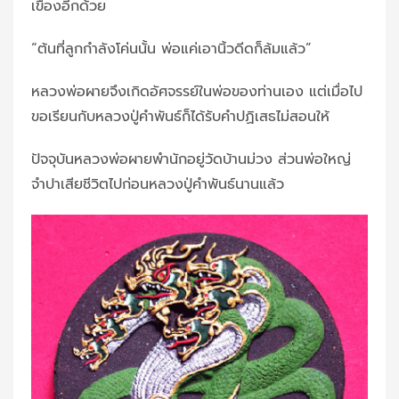
เขื่องอีกด้วย
“ต้นที่ลูกกำลังโค่นนั้น พ่อแค่เอานิ้วดีดก็ล้มแล้ว”
หลวงพ่อผายจึงเกิดอัศจรรย์ในพ่อของท่านเอง แต่เมื่อไป
ขอเรียนกับหลวงปู่คำพันธ์ก็ได้รับคำปฏิเสธไม่สอนให้
ปัจจุบันหลวงพ่อผายพำนักอยู่วัดบ้านม่วง ส่วนพ่อใหญ่
จำปาเสียชีวิตไปก่อนหลวงปู่คำพันธ์นานแล้ว