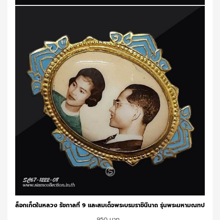
ล็อกเก็ตในหลวง รัชกาลที่ 9 และสมเด็จพระบรมราชินีนาถ รุ่นพระมหามณฑป
950