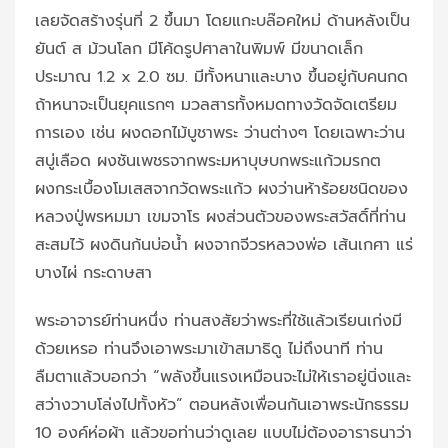
เลยจัดสร้างรุ่นที่ 2 ขึ้นมา โดยแกะบล๊อคใหม่ ด้านหลังเป็น
ยันต์ ส ม้วนโลก มีโค้ดรูปศาลาในพิมพ์ มีขนาดเล็ก
ประมาณ 1.2 x 2.0 ซม. มีทั้งหนาและบาง ขึ้นอยู่กับคนกด
ถ้าหนาจะเป็นยุคแรกๆ มวลสารทั้งหมดทางวัดจัดเตรียม
การเอง เช่น ผงดอกไม้บูชาพระ ว่านต่างๆ โดยเฉพาะว่าน
สบู่เลือด ผงชันเพชรจากพระมหาบุษบกพระแก้วมรกต
ผงกระเบื้องโมเสสจากวัดพระแก้ว ผงว่านห้าร้อยชนิดของ
หลวงปู่พรหมมา เขมจาโร ผงส่วนตัวของพระสวัสดิ์ที่ท่าน
สะสมไว้ ผงดินก้นบ่อน้ำ ผงจากจีวรหลวงพ่อ เส้นเกศา แร่
บางไผ่ กระดาษสา
พระอาจารย์ท่านหนึ่ง ท่านสงสัยว่าพระที่ใช้แล้วเรียนเก่งมี
ด้วยเหรอ ท่านจึงเอาพระมาเข้าสมาธิดู ไม่ถึงนาที ท่าน
ลืมตาแล้วบอกว่า “พลังขึ้นแรงเหมือนจะไม่ให้เราอยู่นิ่งและ
สว่างวาบโล่งไปทั้งหัว” ตอนหลังเพื่อนกันเอาพระนักธรรม
10 องค์ห่อผ้า แล้วขอท่านว่าดูเลย แบบไม่ต้องอาราธนาว่า