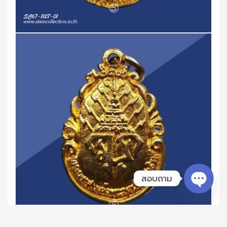
สอบถาม
Open ch