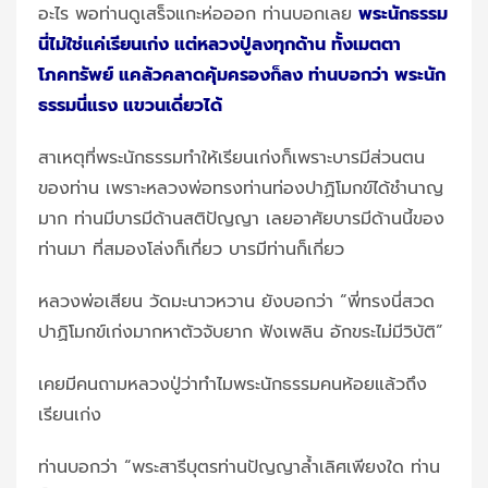
อะไร พอท่านดูเสร็จแกะห่อออก ท่านบอกเลย
พระนักธรรม
นี่ไม่ใช่แค่เรียนเก่ง แต่หลวงปู่ลงทุกด้าน ทั้งเมตตา
โภคทรัพย์ แคล้วคลาดคุ้มครองก็ลง ท่านบอกว่า พระนัก
ธรรมนี่แรง แขวนเดี่ยวได้
สาเหตุที่พระนักธรรมทำให้เรียนเก่งก็เพราะบารมีส่วนตน
ของท่าน เพราะหลวงพ่อทรงท่านท่องปาฏิโมกข์ได้ชำนาญ
มาก ท่านมีบารมีด้านสติปัญญา เลยอาศัยบารมีด้านนี้ของ
ท่านมา ที่สมองโล่งก็เกี่ยว บารมีท่านก็เกี่ยว
หลวงพ่อเสียน วัดมะนาวหวาน ยังบอกว่า “พี่ทรงนี่สวด
ปาฏิโมกข์เก่งมากหาตัวจับยาก ฟังเพลิน อักขระไม่มีวิบัติ”
เคยมีคนถามหลวงปู่ว่าทำไมพระนักธรรมคนห้อยแล้วถึง
เรียนเก่ง
ท่านบอกว่า “พระสารีบุตรท่านปัญญาล้ำเลิศเพียงใด ท่าน