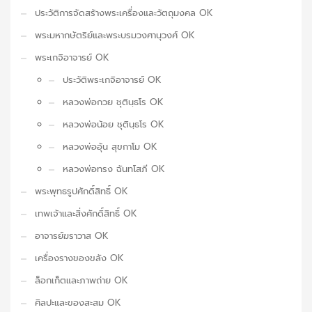
ประวัติการจัดสร้างพระเครื่องและวัตถุมงคล OK
พระมหากษัตริย์และพระบรมวงศานุวงศ์ OK
พระเกจิอาจารย์ OK
ประวัติพระเกจิอาจารย์ OK
หลวงพ่อกวย ชุตินฺธโร OK
หลวงพ่อน้อย ชุตินฺธโร OK
หลวงพ่ออุ้น สุขกาโม OK
หลวงพ่อทรง ฉันทโสภี OK
พระพุทธรูปศักดิ์สิทธิ์ OK
เทพเจ้าและสิ่งศักดิ์สิทธิ์ OK
อาจารย์ฆราวาส OK
เครื่องรางของขลัง OK
ล็อกเก็ตและภาพถ่าย OK
ศิลปะและของสะสม OK