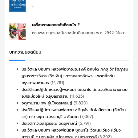
...
เครื่องรางของขลังคืออะไร ?
ตามพจนานุกรมฉบับราชบัณฑิตยสถาน พ.ศ. 2542 ให้ควา...
บทความยอดนิยม
ประวัติและปฏิปทา หลวงพ่อชาญณรงค์ อภิชิโต ภิกขุ วัดรัชฎาธิษ
ฐานราชวรวิหาร (วัดเงิน) แขวงคลองชักพระ เขตตลิ่งชัน
กรุงเทพมหานคร
(14,781)
ประวัติและปฏิปทาหลวงปู่พรหมมา เขมจาโร วัดสวนหินผานางคอย
อ.ศรีเมืองใหม่ จ.อุบลราชธานี
(11,625)
จตุคามรามเทพ รุ่นโคตรเศรษฐี
(9,820)
ประวัติและปฏิปทา หลวงพ่อกวย ชุตินฺธโร วัดโฆสิตาราม (วัดบ้าน
แค) ต.บางขุด อ.สรรคบุรี จ.ชัยนาท
(7,067)
ประวัติท้าวเวสสุวรรณ วัดจุฬามณี
(5,791)
ประวัติและปฏิปทา หลวงพ่อน้อย ชุตินธโร วัดเนินเวียง (เวียง
สวรรค์) ต.บางมะฝ่อ อ.โกรกพระ จ.นครสวรรค์
(5,292)