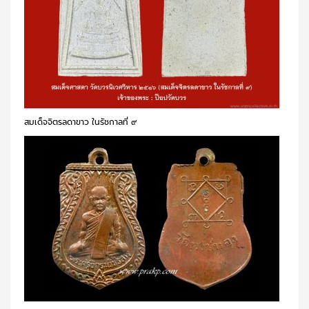
สมเด็จจิตรลดาขาว ในรัชกาลที่ ๙