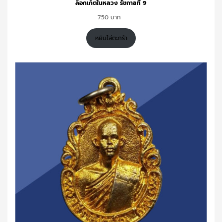
ล็อกเก็ตในหลวง รัชกาลที่ 9
750
หยิบใส่ตะกร้า