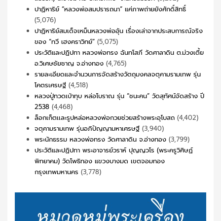
ปาฏิหาริย์ “หลวงพ่อสมปรารถนา” แค่ภาพถ่ายยังศักดิ์สิทธิ์
(5,076)
ปาฏิหาริย์สมเด็จเหม็นหลวงพ่ออุ้น เรื่องเล่าจากประสบการณ์จริง
ของ “ทวี เฮงคราวิทย์”
(5,075)
ประวัติและปฏิปทา หลวงพ่อทรง ฉันทโสภี วัดศาลาดิน ต.ม่วงเตี้ย
อ.วิเศษชัยชาญ จ.อ่างทอง
(4,765)
รายละเอียดและจำนวนการจัดสร้างวัตถุมงคลจตุคามรามเทพ รุ่น
โคตรเศรษฐี
(4,518)
หลวงปู่ทวดเบ้าทุบ หล่อโบราณ รุ่น “ชนะคน” วัดสุทัศน์จัดสร้าง ปี
2538
(4,468)
ล็อกเก็ตเเละรูปหล่อหลวงพ่อกวยช่วยสร้างพระอุโบสถ
(4,402)
จตุคามรามเทพ รุ่นอภิปัญญามหาเศรษฐี
(3,940)
พระนักธรรม หลวงพ่อทรง วัดศาลาดิน จ.อ่างทอง
(3,799)
ประวัติและปฏิปทา พระอาจารย์วราห์ ปุญญวโร (พระครูวิศิษฏ์
พิทยาคม) วัดโพธิทอง แขวงบางมด เขตจอมทอง
กรุงเทพมหานคร
(3,778)