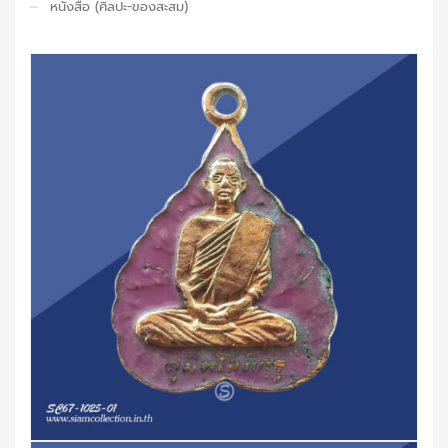
หนังสือ (ศิลปะ-ของสะสม)