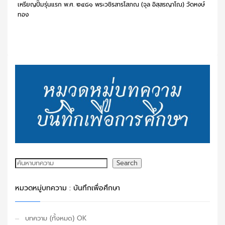
เหรียญปั๊มรุ่นแรก พ.ศ. ๒๔๘๑ พระวชิรสารโสภณ (จุล อิสฺสรญาโณ) วัดหงษ์
ทอง
ค้นหา
Search
หมวดหมู่บทความ : บันทึกเพื่อศึกษา
บทความ (ทั้งหมด) OK