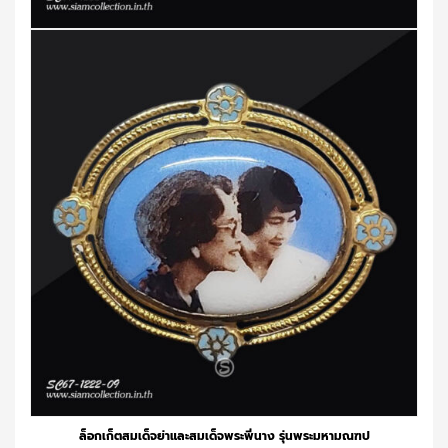
ล็อกเก็ตสมเด็จย่าและสมเด็จพระพี่นาง รุ่นพระมหามณฑป