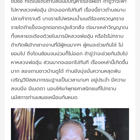
ขึ้นชื่อ ที่ใดในแถบตำบลนั้นมีปัญหาเรื่องผีเข้า ถ้าขู่ว่าจะพา
ไปหาหลวงพ่ออุ้น มักจะออกไปทันที เรื่องนี้ชาวตำบลมาบ
ปลาเค้าทราบดี บางรายไปพรหมน้ำมนต์ร้องครวญคราง
รายใดถ้าแข็งจะถูกตอกตะปูแล้วกลึง ต่อมาเหล่าวิญญาณ
ทั้งหลายจะต้องด้วยในบารมีหลวงพ่ออุ้น หรือไรไม่ทราบ
ถ้าเกิดผีเข้ากลางงานที่มีผู้คนมากๆ ผู้คนจะช่วยกันไล่ ไม่
ยอมไป ถึงโดนซ้อมจนน่วมก็ไม่ออก ถ้าขู่ว่าจะช่วยกันจับไป
หาหลวงพ่ออุ้น ส่วนมากจะออกไปทันที เรื่องเหล่านี้เกิดขึ้น
มาก ลองถามชาวบ้านดูได้ ท่านยังมุ่งมั่นความหลุดพ้น
เจริญวิปัสสนากรรมฐานเป็นเวลานานๆ อยู่ประจำ มีความ
สงบนิ่ง มีเมตตา มอบให้แก่พุทธศาสนิกชนที่ไปกราบ
นมัสการท่านเสมอเหมือนกันหมด