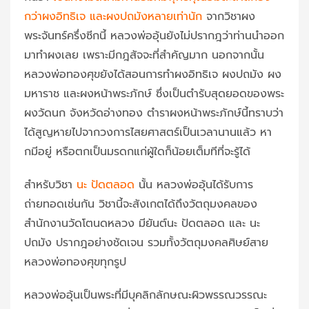
กว่าผงอิทธิเจ และผงปถมังหลายเท่านัก
จากวิชาผง
พระจันทร์ครึ่งซีกนี้ หลวงพ่ออุ้นยังไม่ปรากฎว่าท่านนำออก
มาทำผงเลย เพราะมีกฎสัจจะที่สำคัญมาก นอกจากนั้น
หลวงพ่อทองศุขยังได้สอนการทำผงอิทธิเจ ผงปถมัง ผง
มหาราช และผงหน้าพระภักษ์ ซึ่งเป็นตำรับสุดยอดของพระ
ผงวัดนก จังหวัดอ่างทอง ตำราผงหน้าพระภักษ์นี้ทราบว่า
ได้สูญหายไปจากวงการไสยศาสตร์เป็นเวลานานแล้ว หา
กมีอยู่ หรือตกเป็นมรดกแก่ผู้ใดก็น้อยเต็มทีที่จะรู้ได้
สำหรับวิชา
นะ ปัดตลอด
นั้น หลวงพ่ออุ้นได้รับการ
ถ่ายทอดเช่นกัน วิชานี้จะสังเกตได้ถึงวัตถุมงคลของ
สำนักงานวัดโตนดหลวง มียันต์นะ ปัดตลอด และ นะ
ปถมัง ปรากฎอย่างชัดเจน รวมทั้งวัตถุมงคลศิษย์สาย
หลวงพ่อทองศุขทุกรูป
หลวงพ่ออุ้นเป็นพระที่มีบุคลิกลักษณะผิวพรรณวรรณะ