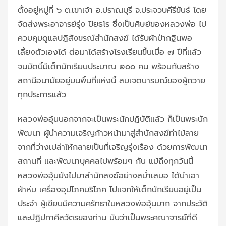
ตั้งอยู่หมู่ที่ ๖ ต.เขาเจ้า อ.ปราณบุรี จ.ประจวบคีรีขันธ์ โดย
จัดส่งพระอาจารย์รุ่ง ปิยธโร ซึ่งเป็นศิษย์ของหลวงพ่อ ไป
ควบคุมดูแลปฏิสังขรณ์สำนักสงฆ์ ได้รับผ้าป่ากฐินพอ
เลี้ยงตัวเองได้ ต่อมาได้สร้างโรงเรียนขึ้นเมื่อ ๗ ปีที่แล้ว
จนบัดนี้มีเด็กนักเรียนประมาณ ๒๐๐ คน พร้อมกับสร้าง
สถานีอนามัยอยู่บนพื้นที่แห่งนี้ สมเจตนารมณ์ของผู้ถวาย
ทุกประการแล้ว
หลวงพ่ออุ้นนอกจากจะเป็นพระนักปฏิบัติแล้ว ก็เป็นพระนัก
พัฒนา ผู้นำความเจริญก้าวหน้ามาสู่สำนักสงฆ์ท่าไม้ลาย
จากที่ว่างเปล่าให้กลายเป็นที่เจริญรุ่งเรือง ด้วยการพัฒนา
สถานที่ และพัฒนาบุคคลไปพร้อมๆ กัน แม้ถึงทุกวันนี้
หลวงพ่ออุ้นยังไปมาสำนักสงฆ์อย่างสม่ำเสมอ ได้นำเอา
ผ้าห่ม เครื่องอุปโภคบริโภค ไปแจกให้เด็กนักเรียนอยู่เป็น
ประจำ ผู้เขียนมีความศรัทธาในหลวงพ่ออุ้นมาก จากประวัติ
และปฏิปทาศีลวัตรของท่าน นับว่าเป็นพระคณาจารย์ที่ดี