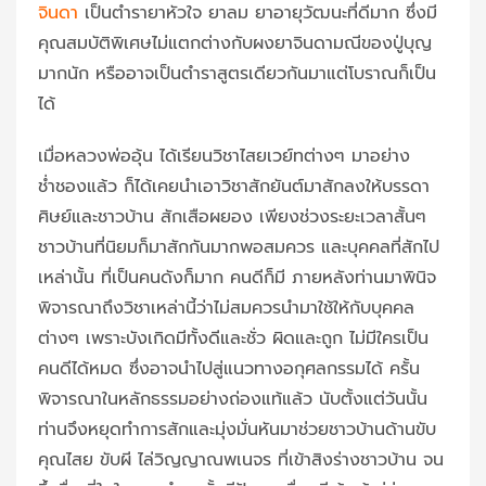
จินดา
เป็นตำรายาหัวใจ ยาลม ยาอายุวัฒนะที่ดีมาก ซึ่งมี
คุณสมบัติพิเศษไม่แตกต่างกับผงยาจินดามณีของปู่บุญ
มากนัก หรืออาจเป็นตำราสูตรเดียวกันมาแต่โบราณก็เป็น
ได้
เมื่อหลวงพ่ออุ้น ได้เรียนวิชาไสยเวย์ทต่างๆ มาอย่าง
ช่ำชองแล้ว ก็ได้เคยนำเอาวิชาสักยันต์มาสักลงให้บรรดา
ศิษย์และชาวบ้าน สักเสือผยอง เพียงช่วงระยะเวลาสั้นๆ
ชาวบ้านที่นิยมก็มาสักกันมากพอสมควร และบุคคลที่สักไป
เหล่านั้น ที่เป็นคนดังก็มาก คนดีก็มี ภายหลังท่านมาพินิจ
พิจารณาถึงวิชาเหล่านี้ว่าไม่สมควรนำมาใช้ให้กับบุคคล
ต่างๆ เพราะบังเกิดมีทั้งดีและชั่ว ผิดและถูก ไม่มีใครเป็น
คนดีได้หมด ซึ่งอาจนำไปสู่แนวทางอกุศลกรรมได้ ครั้น
พิจารณาในหลักธรรมอย่างถ่องแท้แล้ว นับตั้งแต่วันนั้น
ท่านจึงหยุดทำการสักและมุ่งมั่นหันมาช่วยชาวบ้านด้านขับ
คุณไสย ขับผี ไล่วิญญาณพเนจร ที่เข้าสิงร่างชาวบ้าน จน