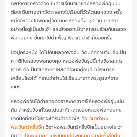
เพียงการกล่าวอ้าง ในการเรียนวิชาของหลวงพ่ออุ้นนั้น
ต้องเดินทางจากวัดตาลกงไปเรียนที่วัดโตนดหลวง ครั้ง
หนึ่งจะต้องไปพักอยู่วัดโตนดหลวงถึง ๑๕ วัน ไปกลับ
อย่างนี้อยู่เป็นประจำ และยังออกปริวาสกรรมร่วมกับหลวง
พ่อทองศุข ขึ้นเขาไปบำเพ็ญเพียรในป่าช้าก็บ่อยครั้ง
มีอยู่ครั้งหนึ่ง ได้ไปกับหลวงพ่อจัน วัดมฤคทายวัน ซึ่งเป็น
ญาติกับหลวงพ่อทองศุข หลวงพ่อจันรูปนี้เก่งวิชาสะกด
ชาตรี คือเป็นวิชาสะกดให้สัตว์ร้ายอยู่กับที่ ไม่สามารถ
เคลื่อนไหวได้ ทราบว่าท่านได้เรียนมาจากพระธุดงค์ชาว
เขมร
หลวงพ่อจันได้ถ่ายทอดวิชาสะกดชาตรีให้หลวงพ่ออุ้นเช่น
กัน สำหรับวิชาที่โดดเด่นสำคัญสุดของหลวงพ่อทองศุข
ยากนักที่ศิษย์ผู้ใดจะได้รับถ่ายอดให้ คือ
วิชาทำผง
พระจันทร์ครึ่งซีก
วิชาผงพระจันทร์ครึ่งซีกเป็นอย่างไร ว่า
กันว่า
เป็นผงเมตตามหานิยมที่มีพุทธคุณอมตะล้ำลึกยิ่ง