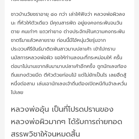
ชาวบ้านวัยชราอายุ ๘๐ กว่า เล่าให้ฟังว่า หลวงพ่อผิวลง
นะ ที่หัวให้ตัวเดียว มีคุณสารพัด อยู่ยงคงกระพันจนวัน
ตาย คนเก่าๆ แถวท่ายาง ต่างประจักษ์ในความคงกระพัน
ชาตรีมาแล้วหลายราย ก่อนนี้มีไอ้หนุ่มวัยรุ่นจาก
ประจวบคีรีขันธ์มาติดพันสาวมาบปลาเค้า เข้าไปกราบ
นมัสการหลวงพ่อผิว ขอให้ท่านลงนะที่กระหม่อมให้ ครั้น
ต่อมาไม่นานเขากลับมามาบปลาเค้าอีกครั้ง ถูกนักเลงท้อง
ถิ่นแทงด้วยมีด ตีหัวด้วยท่อนไม้ แต่ไม่ยักเป็นไร เลยฮึดสู้
หนึ่งต่อสาม เล่นเอานักเลงเจ้าถิ่นต้องเปิดหนีกันจ้าละหวั่น
ไปเลย
หลวงพ่ออุ้น เป็นที่โปรดปรานของ
หลวงพ่อผิวมากๆ ได้รับการถ่ายทอด
สรรพวิชาให้จนหมดสิ้น