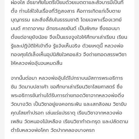
ผ่องใส อัธยาศัยไมตรีเปี่ยมด้วยเมตตาและสัจบารมีเป็นที่
ตั้ง ท่านใส่ใจในเรื่องที่วัฏสงสาร คือการเกิดแก่เจ็บตาย
บุญกรรม และสิ่งลี้ลับในธรรมชาติ โดยเฉพาะเรื่องเวทย์
มนต์ คาถาอาคม อักขระเลขยันต์ เป็นพิเศษ ซึ่งชอบมา
ตั้งแต่อายุยังน้อย จึงเป็นแรงจูงใจให้ศึกษาเล่าเรียน เรียน
รู้และปฏิบัติให้เข้าถึง รู้แจ้งเห็นจริง ด้วยเหตุนี้ หลวงพ่อ
ทองศุขได้เล็งเห็นอุปนิสัยใจคอแล้ว จึงถ่ายทอดสรรพวิชา
ให้หลวงพ่ออุ้นจนหมดสิ้น
จากนั้นต่อมา หลวงพ่ออุ้นได้ไปกราบนมัสการพระอธิการ
ชัน วัดมาบปลาเค้า ขอศึกษาเล่าเรียนวิชาไสยศาสตร์ ซึ่ง
พระอธิการชันท่านได้รับการถ่ายทอดวิชาจากหลวงพ่อดิ่ง
วัดบางวัด เป็นวิชาอยู่ยงคงกระพัน และเสกลิงลม วิชาขับ
คุณไสยทำปรอท เล่นแร่แปรธาตุ เรียนวิชาจากหลวงพ่อ
เพลิน วัดหนองไม้เหลือง เรียนวิชาทำตะกรุด และปลัดตาม
ตำรับหลวงพ่อโคก วัดปากคลองบางครก