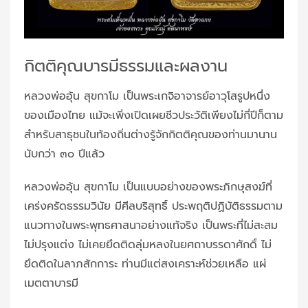
กิตติคุณบารมีธรรมและผลงาน
หลวงพ่ออุ้น สุขกาโม เป็นพระเกจิอาจารย์อาวุโสรูปหนึ่ง
ของเมืองไทย แม้จะเพิ่งเปิดเผยชีวประวัติเพียงไม่กี่ปีก็ตาม
สำหรับสาธุชนในท้องถิ่นต่างรู้จักกิตติคุณของท่านมานาน
นับกว่า ๓๐ ปีแล้ว
หลวงพ่ออุ้น สุขกาโม เป็นแบบอย่างของพระภิกษุสงฆ์ที่
เคร่งครัดธรรมวินัย มีศีลบริสุทธิ์ ประพฤติปฏิบัติธรรมตาม
แนวทางในพระพุทธศาสนาอย่างแท้จริง เป็นพระที่ไม่สะสม
ไม่ปรุงแต่ง ไม่เคยยึดติดลุ่มหลงในยศถาบรรดาศักดิ์ ไม่
ยึดติดในลาภสักการะ ท่านมีแต่สงเคราะห์ช่วยเหลือ แผ่
เมตตาบารมี