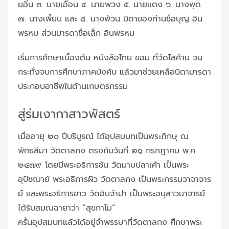
ยอิ่น ๓. นายเอื่่อน ๔. นายพวง ๕. นายแดง ๖. นางพุด
๗. นางเพี้ยน และ ๘. นางพ้วน บิดาของท่านชื่อบุญ อิน
พรหม ส่วนมารดาชื่อเล็ก อินพรหม
เริ่มการศึกษาเบื้องต้น หนังสือไทย ขอม ที่วัดไสค้าน จน
กระทั่งจบการศึกษาภาคบังคับ แล้วมาช่วยเหลือบิดามารดา
ประกอบอาชีพในด้านเกษตรกรรม
สู่ร่มเงากาสาวพัสตร์
เมื่ออายุ ๒๐ ปีบริบูรณ์ ได้อุปสมบทเป็นพระภิกษุ ณ
พัทธสีมา วัดตาลกง ตรงกับวันที่ ๒๑ กรกฎาคม พ.ศ.
๒๔๗๙ โดยมีพระอธิการชัน วัดมาบปลาเค้า เป็นพระ
อุปัชฌาย์ พระอธิการผิว วัดตาลกง เป็นพระกรรมวาจาจาร
ย์ และพระอธิการขาว วัดอินจำปา เป็นพระอนุสาวนาจารย์
ได้รับสมณฉายาว่า “สุขกาโม”
ครั้นอุปสมบทแล้วได้อยู่จำพรรษาที่วัดตาลกง ศึกษาพระ