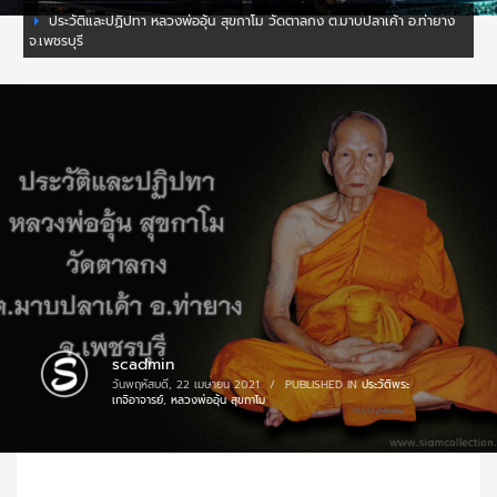
ประวัติและปฏิปทา หลวงพ่ออุ้น สุขกาโม วัดตาลกง ต.มาบปลาเค้า อ.ท่ายาง
จ.เพชรบุรี
scadmin
วันพฤหัสบดี, 22 เมษายน 2021
/
PUBLISHED IN
ประวัติพระ
เกจิอาจารย์
,
หลวงพ่ออุ้น สุขกาโม