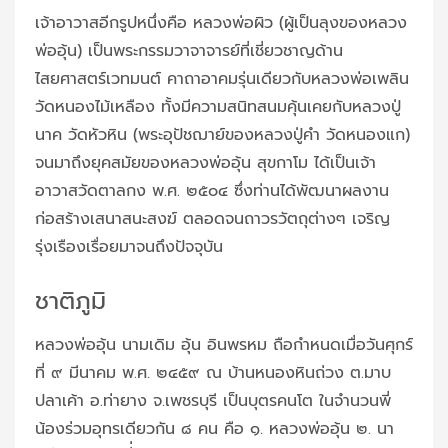
เจ้าอาวาสอีกรูปหนึ่งคือ หลวงพ่อผิว (ผู้เป็นลุงของหลวง
พ่ออุ้น) เป็นพระกรรมวาจาจารย์ที่เชี่ยวชาญด้าน
ไสยศาสตร์เวทมนต์ คาถาอาคมรุ่นเดียวกับหลวงพ่อเพลิน
วัดหนองไม้เหลือง ทั้งมีความสนิทสนมคุ้นเคยกับหลวงปู่
นาค วัดหัวหิน (พระอุปัชฌาย์ของหลวงปู่คำ วัดหนองแก)
จนมาถึงยุคสมัยของหลวงพ่ออุ้น สุขกาโม ได้เป็นเจ้า
อาวาสวัดตาลกง พ.ศ. ๒๕๐๔ ซึ่งท่านได้พัฒนาผลงาน
ก่อสร้างเสนาสนะสงฆ์ ตลอดจนถาวรวัตถุต่างๆ เจริญ
รุ่งเรืองเรื่อยมาจนถึงปัจจุบัน
ชาติภูมิ
หลวงพ่ออุ้น นามเดิม อุ้น อินพรหม ถือกำหนดเมื่อวันศุกร์
ที่ ๙ มีนาคม พ.ศ. ๒๔๕๙ ณ บ้านหนองหินถ่วง ต.มาบ
ปลาเค้า อ.ท่ายาง จ.เพชรบุรี เป็นบุตรคนโต ในจำนวนพี่
น้องร่วมอุทรเดียวกัน ๘ คน คือ ๑. หลวงพ่ออุ้น ๒. นา