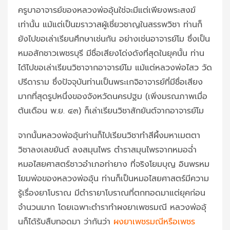
ครูบาอาจารย์ของหลวงพ่ออุ้นใช่จะมีแต่เพียงพระสงฆ์
เท่านั้น แม้แต่เป็นฆราวาสผู้เชี่ยวชาญในสรรพวิชา ท่านก็
ยังไปขอเล่าเรียนศึกษาเช่นกัน อย่างเช่นอาจารย์โม ซึ่งเป็น
หมอสักชาวเพชรบุรี มีชื่อเสียงโด่งดังที่สุดในยุคนั้น ท่าน
ได้ไปขอเล่าเรียนวิชาจากอาจารย์โม แม้แต่หลวงพ่อไสว วัด
ปรีดาราม ซึ่งปัจจุบันท่านเป็นพระเกจิอาจารย์ที่มีชื่อเสียง
มากที่สุดรูปหนึ่งของจังหวัดนครปฐม (เพิ่งมรณภาพเมื่อ
ต้นเดือน พ.ย. ๔๓) ก็เล่าเรียนวิชาสักยันต์จากอาจารย์โม
จากนั้นหลวงพ่ออุ้นท่านก็ไปเรียนวิชาทำสีผึ้งมหาเมตตา
วิชาลงเลขยันต์ ลงสมุนไพร ตำราสมุนไพรจากหมอฉ่ำ
หมอไสยศาสตร์ชาวอำเภอท่ายาง ที่จริงโยมบุญ อินพรหม
โยมพ่อของหลวงพ่ออุ้น ท่านก็เป็นหมอไสยศาสตร์มีความ
รู้เรื่องยาโบราณ มีตำรายาโบราณที่ตกทอดมาแต่ยุคก่อน
จำนวนมาก โดยเฉพาะตำราทำผงยาเพชรมณี หลวงพ่ออุ้
นก็ได้รับสืบทอดมา ว่ากันว่า
ผงยาเพชรมณีหรือเพชร