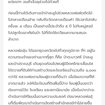
แต่แรกๆ จนสำเร็จลุล่วงไปด้วยดี
ก่อนนี้ท่านได้เดินทางเข้าป่าละอูไปช่วยหลวงพ่อผิวตัดไม้
ไปกลางเดือนอ้าย กลับถึงวัดกลางเดือนห้า ใช้เวลาไปกลับ
ครั้งละ ๔ เดือน เป็นอย่างนี้ประจำถึง ๕ ปี ไปกับหมู่สงฆ์
ไปปลูกโรงอาศัยในป่า ไม้ที่ตัดใช้เกวียนลากมาแสนจะ
ลำบาก
หลวงพ่ออุ้น ได้ออกธุดงควัตรไปทั่วทุกภูมิภาค ที่ๆ อยู่ใน
ความทรงจำของท่านมากทีุ่สุด ก็คือ ป่าตะนาวศรี ป่าละอู
และป่าปราณบุรี เดินธุดงค์จนไปพบผู้มีจิตศรัทธาเลื่อมใส
ได้ถวายที่ดินให้ท่านสร้างวัดและโรงเรียนจำนวนถึง ๑,๐๐๐
กว่าไร่ หลวงพ่อถามโยมผู้ถวายที่ดินว่า เมื่อโยมถวายที่ให้
อาตมาแล้ว จะให้มีอะไรบนที่ดินผืนนี้บ้าง โยมผู้นั้นบอกว่า
ต้องการมีวัด โรงเรียน และสถานีอนามัย เมื่อรับปากว่าจะ
ดำเนินการให้โยมนั้นตามความประสงค์ ต่อมาหลวงพ่ออุ้
นก็เริ่มพัฒนาดำเนินการจัดสร้างสำนักสงฆ์ท่าไม้ลายขึ้น