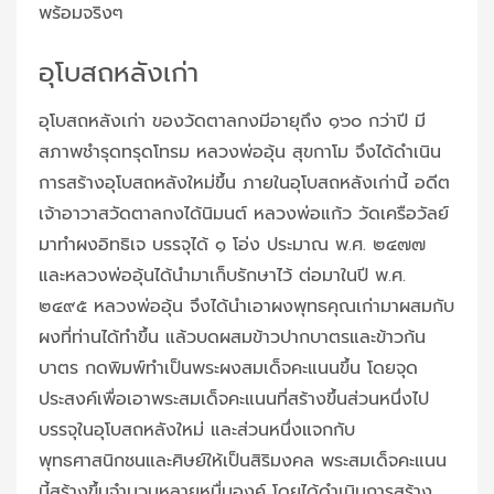
พร้อมจริงๆ
อุโบสถหลังเก่า
อุโบสถหลังเก่า ของวัดตาลกงมีอายุถึง ๑๖๐ กว่าปี มี
สภาพชำรุดทรุดโทรม หลวงพ่ออุ้น สุขกาโม จึงได้ดำเนิน
การสร้างอุโบสถหลังใหม่ขึ้น ภายในอุโบสถหลังเก่านี้ อดีต
เจ้าอาวาสวัดตาลกงได้นิมนต์ หลวงพ่อแก้ว วัดเครือวัลย์
มาทำผงอิทธิเจ บรรจุได้ ๑ โอ่ง ประมาณ พ.ศ. ๒๔๗๗
และหลวงพ่ออุ้นได้นำมาเก็บรักษาไว้ ต่อมาในปี พ.ศ.
๒๔๙๕ หลวงพ่ออุ้น จึงได้นำเอาผงพุทธคุณเก่ามาผสมกับ
ผงที่ท่านได้ทำขึ้น แล้วบดผสมข้าวปากบาตรและข้าวก้น
บาตร กดพิมพ์ทำเป็นพระผงสมเด็จคะแนนขึ้น โดยจุด
ประสงค์เพื่อเอาพระสมเด็จคะแนนที่สร้างขึ้นส่วนหนึ่งไป
บรรจุในอุโบสถหลังใหม่ และส่วนหนึ่งแจกกับ
พุทธศาสนิกชนและศิษย์ให้เป็นสิริมงคล พระสมเด็จคะแนน
นี้สร้างขึ้นจำนวนหลายหมื่นองค์ โดยได้ดำเนินการสร้าง