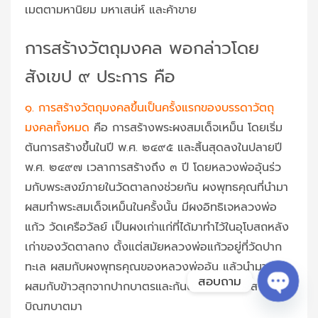
เมตตามหานิยม มหาเสน่ห์ และค้าขาย
การสร้างวัตถุมงคล พอกล่าวโดย
สังเขป ๙ ประการ คือ
๑. การสร้างวัตถุมงคลขึ้นเป็นครั้งแรกของบรรดาวัตถุ
มงคลทั้งหมด
คือ การสร้างพระผงสมเด็จเหม็น โดยเริ่ม
ต้นการสร้างขึ้นในปี พ.ศ. ๒๔๙๕ และสิ้นสุดลงในปลายปี
พ.ศ. ๒๔๙๗ เวลาการสร้างถึง ๓ ปี โดยหลวงพ่ออุ้นร่ว
มกับพระสงฆ์ภายในวัดตาลกงช่วยกัน ผงพุทธคุณที่นำมา
ผสมทำพระสมเด็จเหม็นในครั้งนั้น มีผงอิทธิเจหลวงพ่อ
แก้ว วัดเครือวัลย์ เป็นผงเก่าแก่ที่ได้มาทำไว้ในอุโบสถหลัง
เก่าของวัดตาลกง ตั้งแต่สมัยหลวงพ่อแก้วอยู่ที่วัดปาก
ทะเล ผสมกับผงพุทธคุณของหลวงพ่ออุ้น แล้วนำมาหมัก
สอบถาม
ผสมกับข้าวสุกจากปากบาตรและก้นบาตรของพระสงฆ์ที่ได้
บิณฑบาตมา
Open c