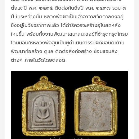
ตั้งแต่ปี พ.ศ. ๒๔๙๕ ติดต่อกันถึงปี พ.ศ. ๒๔๙๗ รวม ๓
ปี ในระหว่างนั้น หลวงพ่อผิวเป็นเจ้าอาวาสวัดตาลกงอยู่
ซึ่งอยู่ในวัยชราภาพแล้ว ได้ดำริควรจะสร้างอุโบสถหลัง
ใหม่ขึ้น พร้อมทั้งงานพัฒนาเสนาสนะสงฆ์ที่ชำรุดทรุดโทรม
โดยมอบให้หลวงพ่ออุ้นเป็นผู้ดำเนินการรับผิดชอบในด้าน
พัฒนาก่อสร้าง ดูแล ติดต่อสิ่งก่อสร้าง ซ่อมแซมสิ่ง
ต่างๆ ภายในวัดโดยตลอด