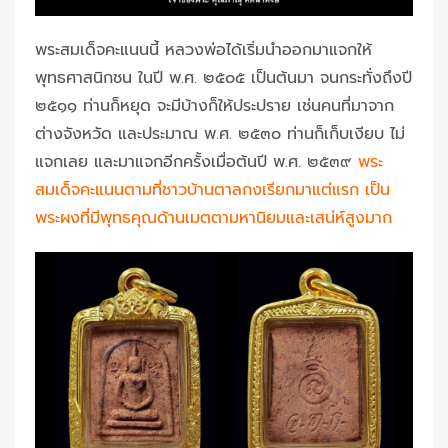
พระสมเด็จคะแนนนี้ หลวงพ่อได้เริ่มนำออกมาแจกให้
พุทธศาสนิกชน ในปี พ.ศ. ๒๕๐๕ เป็นต้นมา จนกระทั่งถึงปี
๒๕๑๑ ท่านก็หยุด จะมีบ้างก็ให้ประปราย เช่นคนที่มาจาก
ต่างจังหวัด และประมาณ พ.ศ. ๒๕๓๐ ท่านก็เก็บเงียบ ไม่
แจกเลย และมาแจกอีกครั้งเมื่อต้นปี พ.ศ. ๒๕๓๙
พระ
สมเด็จคะแนนตามที่ชาวบ้านตาลกงเรียกมาแต่แรก เป็น
พระผงที่มีพุทธคุณด้านเมตตามหานิยมและเสน่ห์สูงมาก