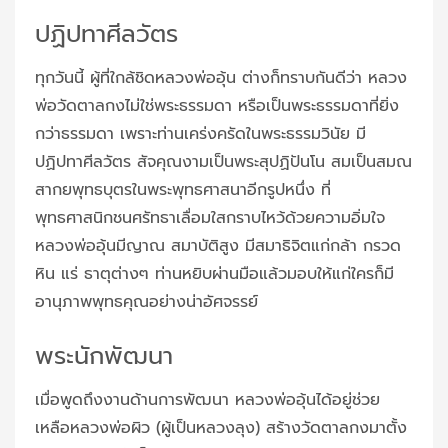
ปฏิปทาศีลวัตร
ทุกวันนี้ ผู้ที่ใกล้ชิดหลวงพ่ออุ้น ต่างก็ทราบกันดีว่า หลวง
พ่อวัดตาลกงไม่ใช่พระธรรมดา หรือเป็นพระธรรมดาที่ยิ่ง
กว่าธรรมดา เพราะท่านเคร่งครัดในพระธรรมวินัย มี
ปฏิปทาศีลวัตร สัจคุณงามเป็นพระสุปฏิปันโน สมเป็นสมณ
สากยพุทธบุตรในพระพุทธศาสนาอีกรูปหนึ่ง ที่
พุทธศาสนิกชนศรัทธาเลื่อมใสกราบไหว้ด้วยความอิ่มใจ
หลวงพ่ออุ้นมีญาณ สมาบัติสูง มีสมาธิจิตแก่กล้า กรวด
หิน แร่ ธาตุต่างๆ ท่านหยิบผ่านมือแล้วมอบให้แก่ใครก็มี
อานุภาพพุทธคุณอย่างน่าอัศจรรย์
พระนักพัฒนา
เมื่อพูดถึงงานด้านการพัฒนา หลวงพ่ออุ้นได้อยู่ช่วย
เหลือหลวงพ่อผิว (ผู้เป็นหลวงลุง) สร้างวัดตาลกงมาตั้ง