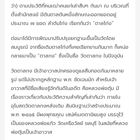
ว่า) ตามประวัติที่คนเฒ่าคนแก่เล่าสืบๆ กันมา ณ บริเวณที่
ตั้งสำนักสงฆ์ มีต้นตาลต้นหนึ่งลักษณะออกยอดอยู่
ประมาณ ๗ ยอด ลำต้นโก่ง เรียกกันว่า “ตาลโก่ง”
ต่อมาได้มีการพัฒนาปรับปรุงยกฐานะขึ้นเป็นวัดโดย
สมบูรณ์ จากชื่อเดิมตาลโก่งที่เคยเรียกขานกันมาก ก็เหน่อ
กลายมาเป็น “ตาลกง” ซึ่งเป็นชื่อ วัดตาลกง ในปัจจุบัน
วัดตาลกง มีเจ้าอาวาสปกครองดูแลสืบทอดกันมาหลาย
รูป แต่ไม่ปรากฎหลักฐาน พ.ศ. ชัดเจนนัก สำหรับเจ้า
อาวาสที่มีชื่อเสียงรู้จักกันดีในอดีต คือหลวงพ่อตุ้ม มี
เรื่องราวเกี่ยวกับประวัติความสำคัญที่เล่ากันว่า ภายใน
อุโบสถวัดตาลกงหลังเดิม สันนิษฐานว่าสร้างประมาณ
พ.ศ. ๒๔๑๕ มีผงพุทธคุณ เสน่ห์เมตตานิยมสูง บรรจุไว้
เป็นของหลวงพ่อแก้ว วัดเครือวัลย์ ชลบุรี ในสมัยที่หลวง
พ่อตุ้มเป็นเจ้าอาวาส