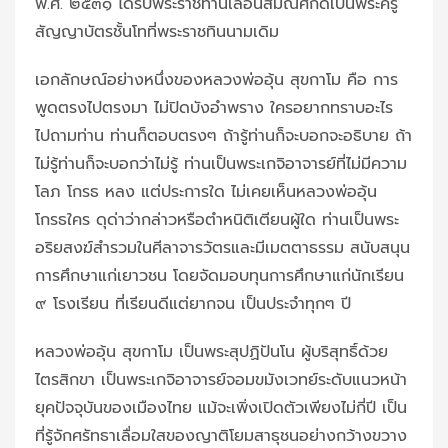
พ.ศ. ๒๕๓๑ ได้รับพระราชทานเลื่อนสมณศักดิ์เป็นพระครู
สัญญาบัตรชั้นโทที่พระราชทินนามเดิม
เอกลักษณ์อย่างหนึ่งของหลวงพ่ออุ้น สุขกาโม คือ การ
พูดตรงไปตรงมา ไม่ปิดบังอำพราง ใครอยากทราบอะไร
ไปถามท่าน ท่านก็ตอบตรงๆ ถ้ารู้ท่านก็จะบอกจะอธิบาย ถ้า
ไม่รู้ท่านก็จะบอกว่าไม่รู้ ท่านเป็นพระเกจิอาจารย์ที่ไม่มีความ
โลภ โกรธ หลง แต่ประการใด ไม่เคยเห็นหลวงพ่ออุ้น
โกรธใคร ดุด่าว่ากล่าวหรือตำหนิติเตียนผู้ใด ท่านเป็นพระ
อริยสงฆ์สำรวมในศีลาจารวัตรและมีเมตตาธรรม สนับสนุน
การศึกษาแก่เยาวชน โดยจัดมอบทุนการศึกษาแก่นักเรียน
๙ โรงเรียน ที่เรียนดีแต่ยากจน เป็นประจำทุกๆ ปี
หลวงพ่ออุ้น สุขกาโม เป็นพระสุปฏิปันโน ผู้บริสุทธิ์ด้วย
ไตรสิกขา เป็นพระเกจิอาจารย์จอมขมังเวทย์ระดับแนวหน้า
ยุคปัจจุบันของเมืองไทย แม้จะเพิ่งเปิดตัวเพียงไม่กี่ปี เป็น
ที่รู้จักศรัทธาเลื่อมใสของญาติโยมสาธุชนอย่างกว้างขวาง