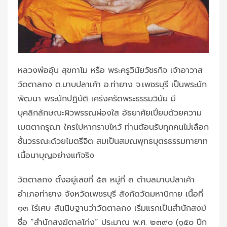
หลวงพ่ออุ้น สุขกาโม หรือ พระครูวินัยวัชรกิจ เจ้าอาวาส
วัดตาลกง ต.มาบปลาเค้า อ.ท่ายาง จ.เพชรบุรี เป็นพระนัก
พัฒนา พระนักปฏิบัติ เคร่งครัดพระธรรมวินัย มี
บุคลิกลักษณะผิวพรรณผ่องใส อัธยาศัยเปี่ยมด้วยความ
เมตตากรุณา ใครไปหากราบไหว้ ท่านต้อนรับทุกคนไม่เลือก
ชั้นวรรณะด้วยไมตรีจิต สมเป็นสมณพุทธบุตรธรรมทายาท
เนื้อนาบุญอย่างแท้จริง
วัดตาลกง ตั้งอยู่เลขที่ ๕๓ หมู่ที่ ๓ ตำบลมาบปลาเค้า
อำเภอท่ายาง จังหวัดเพชรบุรี สังกัดวัดมหานิกาย เนื้อที่
๑๓ ไร่เศษ สันนิษฐานว่าวัดตาลกง เริ่มแรกเป็นสำนักสงฆ์
ชื่อ “สำนักสงฆ์ตาลโก่ง” ประมาณ พ.ศ. ๒๓๙๐ (๑๕๐ ปีก