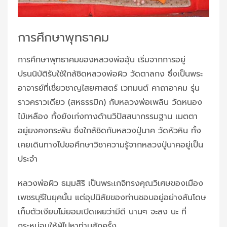
การศึกษาพุทธาคม
การศึกษาพุทธาคมของหลวงพ่ออุ้น เริ่มจากการอยู่
ปรนนิบัติรับใช้ใกล้ชิดหลวงพ่อผิว วัดตาลกง ซึ่งเป็นพระ
อาจารย์ที่เชี่ยวชาญไสยศาสตร์ เวทมนต์ คาถาอาคม รุ่น
ราวคราวเดียว (สหธรรมิก) กับหลวงพ่อเพลิน วัดหนอง
ไม้เหลือง ทั้งยังเก่งทางด้านวิปัสสนากรรมฐาน เมตตา
อยู่ยงคงกระพัน ซึ่งใกล้ชิดกับหลวงปู่นาค วัดหัวหิน ทั้ง
เคยเดินทางไปขอศึกษาวิชาความรู้จากหลวงปู่นาคอยู่เป็น
ประจำ
หลวงพ่อผิว ธมฺมสิริ เป็นพระเกจิทรงคุณวิเศษของเมือง
เพชรบุรีในยุคนั้น แต่อุปนิสัยของท่านชอบอยู่อย่างสันโดษ
เก็บตัวเงียบไม่ยอมเปิดเผยว่ามีดี นานๆ จะลง นะ ที่
กระหม่อมให้ผู้ไปหาท่านสักครั้ง