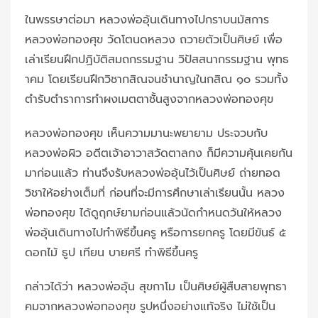
ในพรรษาต่อมา หลวงพ่ออุ้นเดินทางไปกราบนมัสการ
หลวงพ่อทองศุข วัดโตนดหลวง ถวายตัวเป็นศิษย์ เพื่อ
เล่าเรียนฝึกปฏิบัติสมถกรรมฐาน วิปัสสนากรรมฐาน พุทธ
าคม โดยเรียนฝึกวิชากสิณจนชำนาญในกสิณ ๑๐ รวมทั้ง
ตำรับตำราการทำผงเมตตาชั้นสูงจากหลวงพ่อทองศุข
หลวงพ่อทองศุข เห็นความมานะพยายาม ประจวบกับ
หลวงพ่อผิว อดีตเจ้าอาวาสวัดตาลกง ก็มีความคุ้นเคยกัน
มาก่อนแล้ว ท่านจึงรับหลวงพ่ออุ้นไว้เป็นศิษย์ ถ่ายทอด
วิชาให้อย่างเต็มที่ ก่อนที่จะมีการศึกษาเล่าเรียนนั้น หลวง
พ่อทองศุข ได้ดูฤกษ์ยามก่อนแล้วนัดกำหนดวันให้หลวง
พ่ออุ้นเดินทางไปทำพิธีขึ้นครู หรือการยกครู โดยมีขันธ์ ๕
ดอกไม้ ธูป เทียน บายศรี ทำพิธีขึ้นครู
กล่าวได้ว่า หลวงพ่ออุ้น สุขกาโม เป็นศิษย์ผู้สืบสายพุทธา
คมจากหลวงพ่อทองศุข รูปหนึ่งอย่างแท้จริง ไม่ใช้เป็น