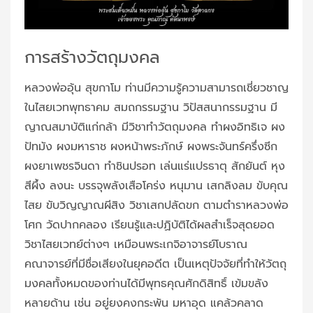
การสร้างวัตถุมงคล
หลวงพ่ออุ้น สุขกาโม ท่านมีความรู้ความสามารถเชี่ยวชาญ
ในไสยเวทพุทธาคม สมถกรรมฐาน วิปัสสนากรรมฐาน มี
ญาณสมาบัติแก่กล้า มีวิชาทำวัตถุมงคล ทำผงอิทธิเจ ผง
ปัทมัง ผงมหาราช ผงหน้าพระภักษ์ ผงพระจันทร์ครึ่งซีก
ผงยาเพชรจินดา ทำชินปรอท เล่นแร่แปรธาตุ สักยันต์ หุง
สีผึ้ง ลงนะ บรรจุพลังเสือโคร่ง หนุมาน เสกลิงลม ขับคุณ
ไสย ขับวิญญาณผีสิง วิชาเสกปลัดขก ตามตำราหลวงพ่อ
โศก วัดปากคลอง เรียนรู้และปฏิบัติได้ผลสำเร็จสุดยอด
วิชาไสยเวทย์ต่างๆ เหมือนพระเกจิอาจารย์โบราณ
คณาจารย์ที่มีชื่อเสียงในยุคอดีต เป็นเหตุปัจจัยที่ทำให้วัตถุ
มงคลทั้งหมดของท่านได้มีพุทธคุณศักดิสิทธิ์ เข้มขลัง
หลายด้าน เช่น อยู่ยงคงกระพัน มหาอุด แคล้วคลาด