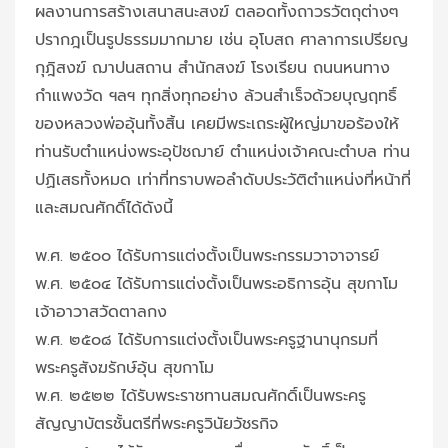
ผลงานการสร้างเสนาสนะสงฆ์ ตลอดทั้งถาวรวัตถุต่างๆ
ปรากฎเป็นรูปธรรมมากมาย เช่น อุโบสถ ศาลาการเปรียญ
กุฎิสงฆ์ ฌาปนสถาน สำนักสงฆ์ โรงเรียน ถนนหนทาง
กำแพงวัด ฯลฯ ทุกสิ่งทุกอย่าง ล้วนสำเร็จด้วยบุญฤทธิ์
ของหลวงพ่ออุ้นทั้งสิ้น เคยมีพระเถระผู้ใหญ่มาขอร้องให้
ท่านรับตำแหน่งพระอุปัชฌาย์ ตำแหน่งเจ้าคณะตำบล ท่าน
ปฏิเสธทั้งหมด เท่าที่ทราบพอลำดับประวัติตำแหน่งที่หน้าที่
และสมณศักดิ์ได้ดังนี้
พ.ศ. ๒๕๐๐ ได้รับการแต่งตั้งเป็นพระกรรมวาจาจารย์
พ.ศ. ๒๕๐๔ ได้รับการแต่งตั้งเป็นพระอธิการอุ้น สุขกาโม
เจ้าอาวาสวัดตาลกง
พ.ศ. ๒๕๐๘ ได้รับการแต่งตั้งเป็นพระครูฐานานุกรมที่
พระครูสังฆรักษ์อุ้น สุขกาโม
พ.ศ. ๒๕๒๒ ได้รับพระราชทานสมณศักดิ์เป็นพระครู
สัญญาบัตรชั้นตรีที่พระครูวินัยวัชรกิจ