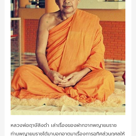
หลวงพ่อฤาษีลิงดำ เล่าเรื่องของฝากจากพญายมราช
ท่านพญายมราชได้มาบอกอาตมาเรื่องการอุทิศส่วนกุศลให้