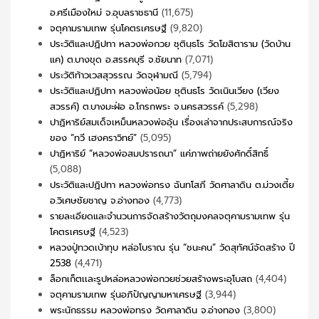
อ.ศรีเมืองใหม่ จ.อุบลราชธานี
(11,675)
จตุคามรามเทพ รุ่นโคตรเศรษฐี
(9,820)
ประวัติและปฏิปทา หลวงพ่อกวย ชุตินฺธโร วัดโฆสิตาราม (วัดบ้าน
แค) ต.บางขุด อ.สรรคบุรี จ.ชัยนาท
(7,071)
ประวัติท้าวเวสสุวรรณ วัดจุฬามณี
(5,794)
ประวัติและปฏิปทา หลวงพ่อน้อย ชุตินธโร วัดเนินเวียง (เวียง
สวรรค์) ต.บางมะฝ่อ อ.โกรกพระ จ.นครสวรรค์
(5,298)
ปาฏิหาริย์สมเด็จเหม็นหลวงพ่ออุ้น เรื่องเล่าจากประสบการณ์จริง
ของ “ทวี เฮงคราวิทย์”
(5,095)
ปาฏิหาริย์ “หลวงพ่อสมปรารถนา” แค่ภาพถ่ายยังศักดิ์สิทธิ์
(5,088)
ประวัติและปฏิปทา หลวงพ่อทรง ฉันทโสภี วัดศาลาดิน ต.ม่วงเตี้ย
อ.วิเศษชัยชาญ จ.อ่างทอง
(4,773)
รายละเอียดและจำนวนการจัดสร้างวัตถุมงคลจตุคามรามเทพ รุ่น
โคตรเศรษฐี
(4,523)
หลวงปู่ทวดเบ้าทุบ หล่อโบราณ รุ่น “ชนะคน” วัดสุทัศน์จัดสร้าง ปี
2538
(4,471)
ล็อกเก็ตเเละรูปหล่อหลวงพ่อกวยช่วยสร้างพระอุโบสถ
(4,404)
จตุคามรามเทพ รุ่นอภิปัญญามหาเศรษฐี
(3,944)
พระนักธรรม หลวงพ่อทรง วัดศาลาดิน จ.อ่างทอง
(3,800)