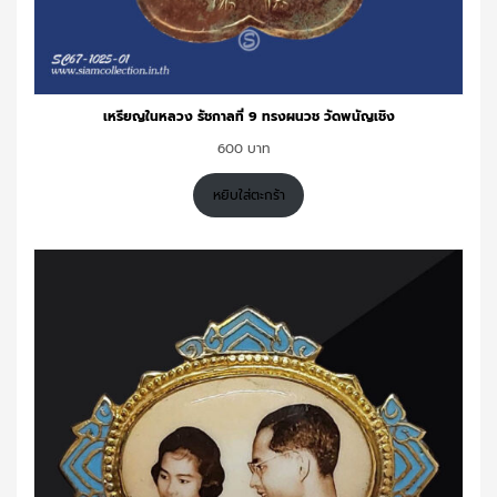
เหรียญในหลวง รัชกาลที่ 9 ทรงผนวช วัดพนัญเชิง
600
หยิบใส่ตะกร้า