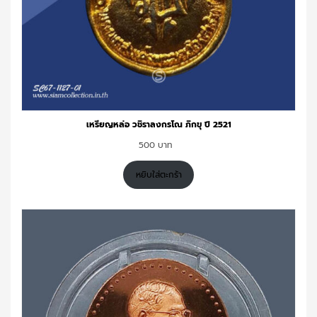
เหรียญหล่อ วชิราลงกรโณ ภิกขุ ปี 2521
500
หยิบใส่ตะกร้า