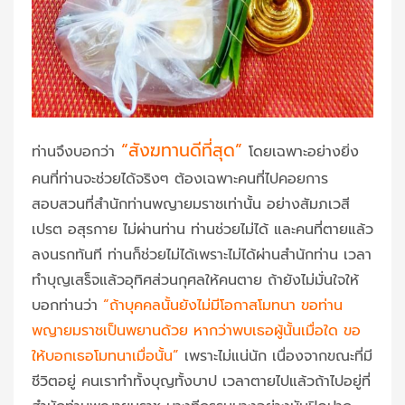
“สังฆทานดีที่สุด”
ท่านจึงบอกว่า
โดยเฉพาะอย่างยิ่ง
คนที่ท่านจะช่วยได้จริงๆ ต้องเฉพาะคนที่ไปคอยการ
สอบสวนที่สำนักท่านพญายมราชเท่านั้น อย่างสัมภเวสี
เปรต อสุรกาย ไม่ผ่านท่าน ท่านช่วยไม่ได้ และคนที่ตายแล้ว
ลงนรกทันที ท่านก็ช่วยไม่ได้เพราะไม่ได้ผ่านสำนักท่าน เวลา
ทำบุญเสร็จแล้วอุทิศส่วนกุศลให้คนตาย ถ้ายังไม่มั่นใจให้
บอกท่านว่า
“
ถ้าบุคคลนั้นยังไม่มีโอกาสโมทนา ขอท่าน
พญายมราชเป็นพยานด้วย หากว่าพบเธอผู้นั้นเมื่อใด ขอ
ให้บอกเธอโมทนาเมื่อนั้น”
เพราะไม่แน่นัก เนื่องจากขณะที่มี
ชีวิตอยู่ คนเราทำทั้งบุญทั้งบาป เวลาตายไปแล้วถ้าไปอยู่ที่