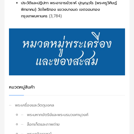
ประวัติและปฏิปทา พระอาจารย์วราห์ ปุญญวโร (พระครูวิศิษฏ์
พิทยาคม) วัดโพธิทอง แขวงบางมด เขตจอมทอง
กรุงเทพมหานคร
(3,784)
หมวดหมู่สินค้า
พระเครื่องและวัตถุมงคล
พระมหากษัตริย์และพระบรมวงศานุวงศ์
ล็อกเก็ตและภาพถ่าย
พระเกจิอาจารย์