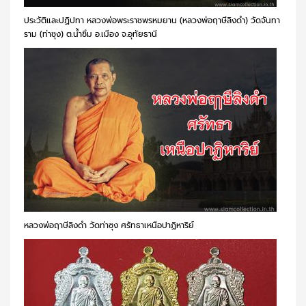
ประวัติและปฏิปทา หลวงพ่อพระราชพรหมยาน (หลวงพ่อฤาษีลิงดำ) วัดจันทา
ราม (ท่าซุง) ต.น้ำซึม อ.เมือง จ.อุทัยธานี
หลวงพ่อฤาษีลิงดำ วัดท่าซุง ศรัทธาเหนือปาฏิหาริย์