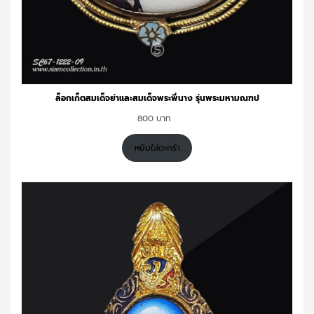
ล็อกเก็ตสมเด็จย่าและสมเด็จพระพี่นาง รุ่นพระมหามณฑป
800
หยิบใส่ตะกร้า