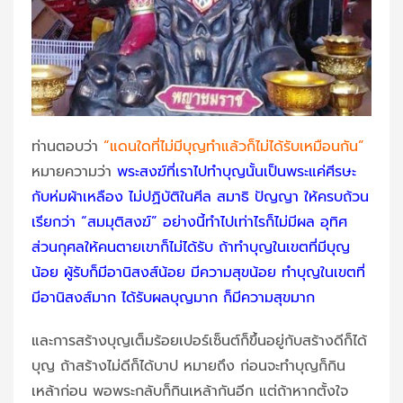
ท่านตอบว่า
“แดนใดที่ไม่มีบุญทำแล้วก็ไม่ได้รับเหมือนกัน”
หมายความว่า
พระสงฆ์ที่เราไปทำบุญนั้นเป็นพระแค่ศีรษะ
กับห่มผ้าเหลือง ไม่ปฏิบัติในศีล สมาธิ ปัญญา ให้ครบถ้วน
เรียกว่า “สมมุติสงฆ์” อย่างนี้ทำไปเท่าไรก็ไม่มีผล อุทิศ
ส่วนกุศลให้คนตายเขาก็ไม่ได้รับ ถ้าทำบุญในเขตที่มีบุญ
น้อย ผู้รับก็มีอานิสงส์น้อย มีความสุขน้อย ทำบุญในเขตที่
มีอานิสงส์มาก ได้รับผลบุญมาก ก็มีความสุขมาก
และการสร้างบุญเต็มร้อยเปอร์เซ็นต์ก็ขึ้นอยู่กับสร้างดีก็ได้
บุญ ถ้าสร้างไม่ดีก็ได้บาป หมายถึง ก่อนจะทำบุญก็กิน
เหล้าก่อน พอพระกลับก็กินเหล้ากันอีก แต่ถ้าหากตั้งใจ