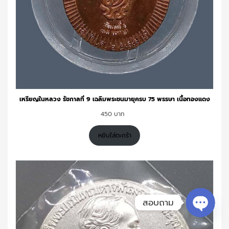
เหรียญในหลวง รัชกาลที่ 9 เฉลิมพระชนมายุครบ 75 พรรษา เนื้อทองแดง
450
หยิบใส่ตะกร้า
สอบถาม
Open c