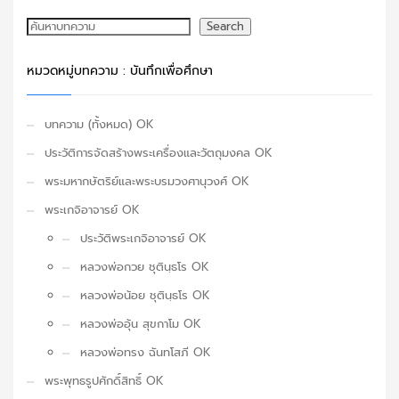
ค้นหา
Search
หมวดหมู่บทความ : บันทึกเพื่อศึกษา
บทความ (ทั้งหมด) OK
ประวัติการจัดสร้างพระเครื่องและวัตถุมงคล OK
พระมหากษัตริย์และพระบรมวงศานุวงศ์ OK
พระเกจิอาจารย์ OK
ประวัติพระเกจิอาจารย์ OK
หลวงพ่อกวย ชุตินฺธโร OK
หลวงพ่อน้อย ชุตินฺธโร OK
หลวงพ่ออุ้น สุขกาโม OK
หลวงพ่อทรง ฉันทโสภี OK
พระพุทธรูปศักดิ์สิทธิ์ OK