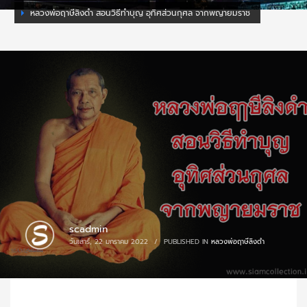
หลวงพ่อฤาษีลิงดำ สอนวิธีทำบุญ อุทิศส่วนกุศล จากพญายมราช
scadmin
วันเสาร์, 22 มกราคม 2022
/
PUBLISHED IN
หลวงพ่อฤาษีลิงดำ