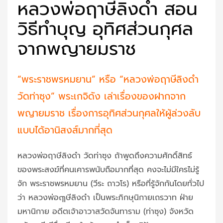
หลวงพ่อฤาษีลิงดำ สอน
วิธีทำบุญ อุทิศส่วนกุศล
จากพญายมราช
“พระราชพรหมยาน” หรือ “หลวงพ่อฤาษีลิงดำ
วัดท่าซุง” พระเกจิดัง เล่าเรื่องของฝากจาก
พญายมราช เรื่องการอุทิศส่วนกุศลให้ผู้ล่วงลับ
แบบได้อานิสงส์มากที่สุด
หลวงพ่อฤาษีลิงดำ วัดท่าซุง ถ้าพูดถึงความศักดิ์สิทธ์
ของพระสงฆ์ที่คนเคารพนับถือมากที่สุด คงจะไม่มีใครไม่รู้
จัก พระราชพรหมยาน (วีระ ถาวโร) หรือที่รู้จักกันโดยทั่วไป
ว่า หลวงพ่อฤๅษีลิงดำ เป็นพระภิกษุนิกายเถรวาท ฝ่าย
มหานิกาย อดีตเจ้าอาวาสวัดจันทาราม (ท่าซุง) จังหวัด