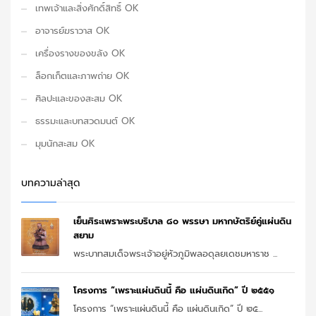
เทพเจ้าและสิ่งศักดิ์สิทธิ์ OK
อาจารย์ฆราวาส OK
เครื่องรางของขลัง OK
ล็อกเก็ตและภาพถ่าย OK
ศิลปะและของสะสม OK
ธรรมะและบทสวดมนต์ OK
มุมนักสะสม OK
บทความล่าสุด
เย็นศิระเพราะพระบริบาล ๘๐ พรรษา มหากษัตริย์คู่แผ่นดิน
สยาม
พระบาทสมเด็จพระเจ้าอยู่หัวภูมิพลอดุลยเดชมหาราช ...
โครงการ “เพราะแผ่นดินนี้ คือ แผ่นดินเกิด” ปี ๒๕๕๑
โครงการ “เพราะแผ่นดินนี้ คือ แผ่นดินเกิด” ปี ๒๕...