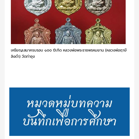
เหรียญเสมาครบรอบ ๑๐๐ ปีเกิด หลวงพ่อพระราชพรหมยาน (หลวงพ่อฤาษี
ลิงดำ) วัดท่าซุง