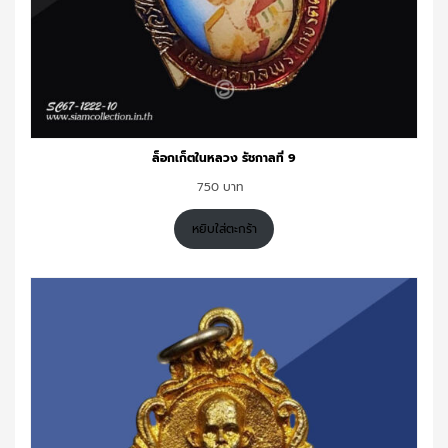
ล็อกเก็ตในหลวง รัชกาลที่ 9
750
หยิบใส่ตะกร้า