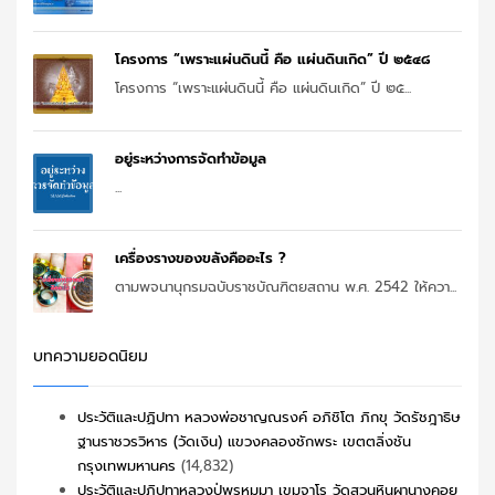
โครงการ “เพราะแผ่นดินนี้ คือ แผ่นดินเกิด” ปี ๒๕๔๘
โครงการ “เพราะแผ่นดินนี้ คือ แผ่นดินเกิด” ปี ๒๕...
อยู่ระหว่างการจัดทำข้อมูล
...
เครื่องรางของขลังคืออะไร ?
ตามพจนานุกรมฉบับราชบัณฑิตยสถาน พ.ศ. 2542 ให้ควา...
บทความยอดนิยม
ประวัติและปฏิปทา หลวงพ่อชาญณรงค์ อภิชิโต ภิกขุ วัดรัชฎาธิษ
ฐานราชวรวิหาร (วัดเงิน) แขวงคลองชักพระ เขตตลิ่งชัน
กรุงเทพมหานคร
(14,832)
ประวัติและปฏิปทาหลวงปู่พรหมมา เขมจาโร วัดสวนหินผานางคอย