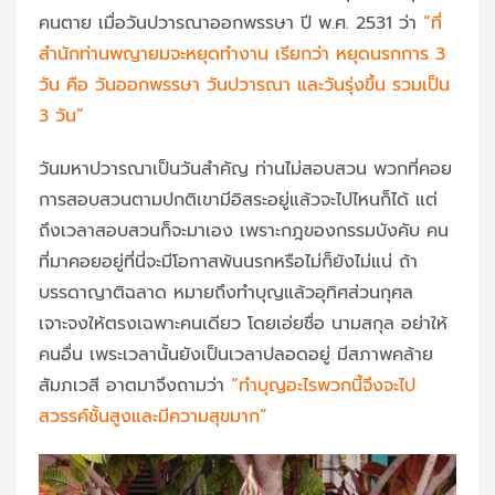
คนตาย เมื่อวันปวารณาออกพรรษา ปี พ.ศ. 2531 ว่า
“ที่
สำนักท่านพญายมจะหยุดทำงาน เรียกว่า หยุดนรกการ 3
วัน คือ วันออกพรรษา วันปวารณา และวันรุ่งขึ้น รวมเป็น
3 วัน”
วันมหาปวารณาเป็นวันสำคัญ ท่านไม่สอบสวน พวกที่คอย
การสอบสวนตามปกติเขามีอิสระอยู่แล้วจะไปไหนก็ได้ แต่
ถึงเวลาสอบสวนก็จะมาเอง เพราะกฎของกรรมบังคับ คน
ที่มาคอยอยู่ที่นี่จะมีโอกาสพ้นนรกหรือไม่ก็ยังไม่แน่ ถ้า
บรรดาญาติฉลาด หมายถึงทำบุญแล้วอุทิศส่วนกุศล
เจาะจงให้ตรงเฉพาะคนเดียว โดยเอ่ยชื่อ นามสกุล อย่าให้
คนอื่น เพระเวลานั้นยังเป็นเวลาปลอดอยู่ มีสภาพคล้าย
สัมภเวสี อาตมาจึงถามว่า
“ทำบุญอะไรพวกนี้จึงจะไป
สวรรค์ชั้นสูงและมีความสุขมาก”