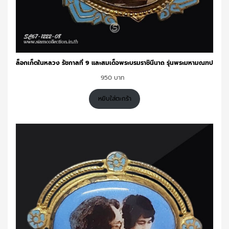
ล็อกเก็ตในหลวง รัชกาลที่ 9 และสมเด็จพระบรมราชินีนาถ รุ่นพระมหามณฑป
950
หยิบใส่ตะกร้า