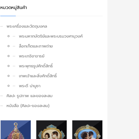
หมวดหมู่สินค้า
พระเครื่องและวัตถุมงคล
พระมหากษัตริย์และพระบรมวงศานุวงศ์
ล็อกเก็ตและภาพถ่าย
พระเกจิอาจารย์
พระพุทธรูปศักดิ์สิทธิ์
เทพเจ้าและสิ่งศักดิ์สิทธิ์
พระดี น่าบูชา
ศิลปะ รูปภาพ และของสะสม
หนังสือ (ศิลปะ-ของสะสม)