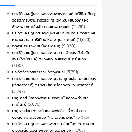
ประวัติและปฏิปทา หลวงพ่อชาญณรงค์ อภิชิโต ภิกขุ
วัดรัชฎาธิษฐานราชวรวิหาร (วัดเงิน) แขวงคลอง
ชักพระ เขตตลิ่งชัน กรุงเทพมหานคร
(14,781)
ประวัติและปฏิปทาหลวงปู่พรหมมา เขมจาโร วัดสวนหิน
ผานางคอย อ.ศรีเมืองใหม่ จ.อุบลราชธานี
(11,623)
จตุคามรามเทพ รุ่นโคตรเศรษฐี
(9,820)
ประวัติและปฏิปทา หลวงพ่อกวย ชุตินฺธโร วัดโฆสิตา
ราม (วัดบ้านแค) ต.บางขุด อ.สรรคบุรี จ.ชัยนาท
(7,067)
ประวัติท้าวเวสสุวรรณ วัดจุฬามณี
(5,791)
ประวัติและปฏิปทา หลวงพ่อน้อย ชุตินธโร วัดเนินเวียง
(เวียงสวรรค์) ต.บางมะฝ่อ อ.โกรกพระ จ.นครสวรรค์
(5,292)
ปาฏิหาริย์ “หลวงพ่อสมปรารถนา” แค่ภาพถ่ายยัง
ศักดิ์สิทธิ์
(5,076)
ปาฏิหาริย์สมเด็จเหม็นหลวงพ่ออุ้น เรื่องเล่าจาก
ประสบการณ์จริงของ “ทวี เฮงคราวิทย์”
(5,075)
ประวัติและปฏิปทา หลวงพ่อทรง ฉันทโสภี วัดศาลาดิน
ต.ม่วงเตี้ย อ.วิเศษชัยชาญ จ.อ่างทอง
(4,765)