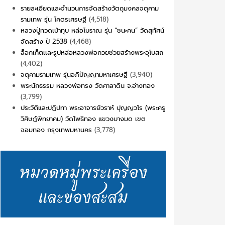
รายละเอียดและจำนวนการจัดสร้างวัตถุมงคลจตุคาม
รามเทพ รุ่น โคตรเศรษฐี
(4,518)
หลวงปู่ทวดเบ้าทุบ หล่อโบราณ รุ่น “ชนะคน” วัดสุทัศน์
จัดสร้าง ปี 2538
(4,468)
ล็อกเก็ตเเละรูปหล่อหลวงพ่อกวยช่วยสร้างพระอุโบสถ
(4,402)
จตุคามรามเทพ รุ่นอภิปัญญามหาเศรษฐี
(3,940)
พระนักธรรม หลวงพ่อทรง วัดศาลาดิน จ.อ่างทอง
(3,799)
ประวัติและปฏิปทา พระอาจารย์วราห์ ปุญญวโร (พระครู
วิศิษฏ์พิทยาคม) วัดโพธิทอง แขวงบางมด เขต
จอมทอง กรุงเทพมหานคร
(3,778)