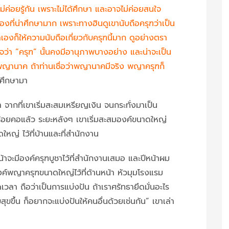
ค่อยรู้กัน เพราะไม่ได้ศึกษา และอาจไม่ค่อยสนใจ
ื่องที่น่าศึกษามาก เพราะทางฮินดูเขานับถือครุฑว่าเป็น
องก็ให้ความนับถือเกี่ยวกับครุฑนี้มาก ดูอย่างตรา
ใจว่า “ครุฑ” นั้นคงมีอานุภาพบางอย่าง และน่าจะเป็น
ันกับพญานาค ถ้าท่านเชื่อว่าพญานาคมีจริง พญาครุฑก็
่ศึกษามา
 จากที่เขาเริ่มสะสมเหรียญเงิน จนกระทั่งมาเป็น
้อยคอแล้ว ระยะหลังๆ เขาเริ่มสะสมองค์ขนาดใหญ่
ใหญ่ ไว้ที่บ้านและที่สำนักงาน
าจะมีองค์ครุฑบูชาไว้ที่สำนักงานเสมอ และปีหน้าผม
งค์พญาครุฑขนาดใหญ่ไว้ที่ด้านหน้า หัวมุมโรงแรม
ดเวลา ถือว่าเป็นการแบ่งปัน ถ้าเราศรัทธายึดมั่นอะไร
ุขขึ้น ก็อยากจะแบ่งปันให้คนอื่นด้วยเช่นกัน” เขาเล่า