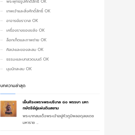
พระพุทธรูปศักดิ์สิทธิ์ OK
เทพเจ้าและสิ่งศักดิ์สิทธิ์ OK
อาจารย์ฆราวาส OK
เครื่องรางของขลัง OK
ล็อกเก็ตและภาพถ่าย OK
ศิลปะและของสะสม OK
ธรรมะและบทสวดมนต์ OK
มุมนักสะสม OK
บทความล่าสุด
เย็นศิระเพราะพระบริบาล ๘๐ พรรษา มหา
กษัตริย์คู่แผ่นดินสยาม
พระบาทสมเด็จพระเจ้าอยู่หัวภูมิพลอดุลยเดช
มหาราช ...