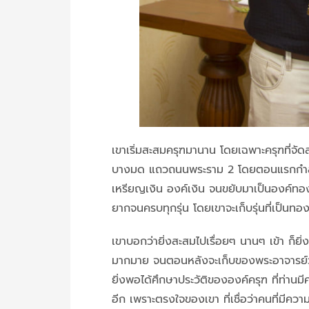
เขาเริ่มสะสมครุฑมานาน โดยเฉพาะครุฑที่จั
บางมด แถวถนนพระราม 2 โดยตอนแรกกำลังทรั
เหรียญเงิน องค์เงิน จนขยับมาเป็นองค์ทองค
ยากจนครบทุกรุ่น โดยเขาจะเก็บรุ่นที่เป็นทอง
เขาบอกว่ายิ่งสะสมไปเรื่อยๆ นานๆ เข้า ก็ยิ
มากมาย จนตอนหลังจะเก็บของพระอาจารย์วรา
ยิ่งพอได้ศึกษาประวัติขององค์ครุฑ ที่ท่านม
อีก เพราะตรงใจของเขา ที่เชื่อว่าคนที่มีคว