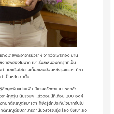
ดสร้างโดยพระอาจารย์วราห์ จากวัดโพธิทอง ย่าน
พย์ยังไม่มาก เขาเริ่มสะสมองค์ครุฑที่เป็น
ำ และเริ่มไล่ตามเก็บสะสมย้อนหลังรุ่นแรกๆ ที่หา
คำเป็นหลักเท่านั้น
่งรู้สึกผูกพันแน่นแฟ้น มีแรงศรัทธาแบบแรงกล้า
ห์ทุกรุ่น นับรวมๆ แล้วตอนนี้ก็เกือบ 200 องค์
ีความกตัญญูต่อมารดา ก็ยิ่งรู้สึกประทับใจมากขึ้นไป
ามกตัญญูต่อบิดามารดานั้นจะเจริญรุ่งเรือง ซึ่งเขาเอง