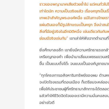
ราวของพญานาคเสียด้วยซ้ำไป แต่คนทั่วไปไม่
เท่าใดนัก ความเป็นจริงแล้ว เรื่องครุฑเป็นเร
เทพเจ้าสำคัญพระองค์หนึ่ง แม้ในทางไทยเราเ
แผ่นดินเองก็มีรูปลักษณะเป็นครุฑ จึงน่าสน
สิ่งที่มีอยู่จริงในอีกมิติหนึ่ง เช่นเดียวก
ย่อมมีจริงเช่นกัน”
เขาเล่าให้ฟังจากตำนานที
ยิ่งศึกษาลงลึก เขายิ่งมีความศรัทธาแรงกล้า
เหรียญทองคำ เพื่อนำมาเลี่ยมเพชรแขวนสร
ขึ้น เป็นแบบตั้งโต๊ะ จนแบบเป็นองค์บูชาขนาด
“ทุกโครงการอสังหาริมทรัพย์ของผม ด้านหน้
จะเปิดโรงแรมที่ดอนเมือง ก็เตรียมจะหล่ออ
เพื่อให้ประชาชนผู้ที่ศรัทธามาสักการะได้ตลอ
แล้วทำให้ชีวิตจิตใจของเรามีความมั่นคงสงบส
อย่างใจดี