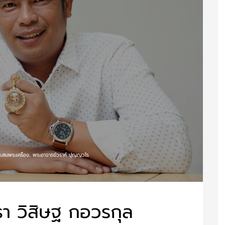
สะสมพระเครื่อง
,
พระอาจารย์วราห์ ปุญญวโร
า วิสิษฐ กอวรกุล