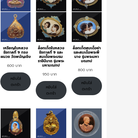
เหรียญในหลวง
ล็อกเก็ตในหลวง
ล็อกเก็ตสมเด็จย่า
รัชกาลที่ 9 ทรง
รัชกาลที่ 9 และ
และสมเด็จพระพี่
ผนวช วัดพนัญเชิง
สมเด็จพระบรม
นาง รุ่นพระมหา
ราชินีนาถ รุ่นพระ
มณฑป
มหามณฑป
600
800
950
หยิบใส่
หยิบใส่
ตะกร้า
หยิบใส่
ตะกร้า
ตะกร้า