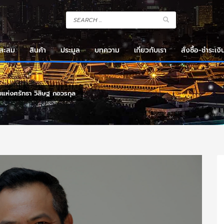
งสะสม
สินค้า
ประมูล
บทความ
เกี่ยวกับเรา
สั่งซื้อ-ชำระเงิ
แห่งศรัทธา วิสิษฐ กอวรกุล