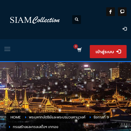
เข้าสู่ระบบ
HOME
พระมหากษัตริย์และพระบรมวงศานุวงศ์
รัชกาลที่ 9
ทรงสร้างและทรงเสด็จฯ เททอง