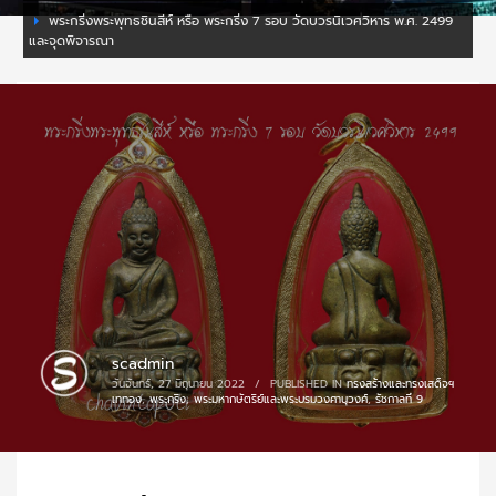
พระกริ่งพระพุทธชินสีห์ หรือ พระกริ่ง 7 รอบ วัดบวรนิเวศวิหาร พ.ศ. 2499
และจุดพิจารณา
scadmin
วันจันทร์, 27 มิถุนายน 2022
/
PUBLISHED IN
ทรงสร้างและทรงเสด็จฯ
เททอง
,
พระกริ่ง
,
พระมหากษัตริย์และพระบรมวงศานุวงศ์
,
รัชกาลที่ 9