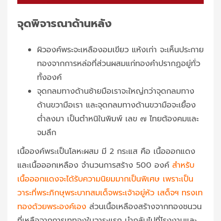
จุดพิจารณาด้านหลัง
ผิวองค์พระจะเหลืองอมเขียว แห้งเก่า จะเห็นประกาย
ทองจากการหล่อที่ส่วนผสมแก่ทองคำปรากฏอยู่ทั่ว
ทั้งองค์
จุดกลมทางด้านซ้ายมือเราจะใหญ่กว่าจุดกลมทาง
ด้านขวามือเรา และจุดกลมทางด้านขวามือจะเยื้อง
ต่ำลงมา เป็นตำหนิในพิมพ์ เลข ๗ ไทยต้องคมและ
จมลึก
เนื้อองค์พระเป็นโลหะผสม มี 2 กระแส คือ เนื้อออกแดง
และเนื้อออกเหลือง จำนวนการสร้าง 500 องค์
สำหรับ
เนื้อออกแดงจะได้รับความนิยมมากเป็นพิเศษ เพราะเป็น
วาระที่พระภิกษุพระบาทสมเด็จพระเจ้าอยู่หัว เสด็จฯ ทรงเท
ทองด้วยพระองค์เอง
ส่วนเนื้อเหลืองสร้างจากทองชนวน
ที่เหลือจากการเททองในวาระแรก นำกลับไปที่โรงงานและ