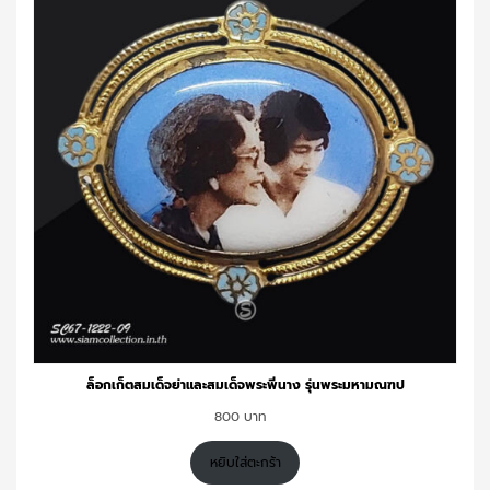
ล็อกเก็ตสมเด็จย่าและสมเด็จพระพี่นาง รุ่นพระมหามณฑป
800
หยิบใส่ตะกร้า