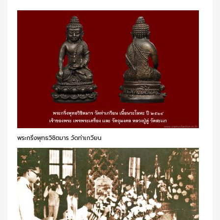
พระกริ่งพุทธวิชิตมาร วัดท่าเกวียน