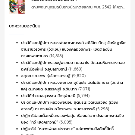
ตามพจนานุกรมฉบับราชบัณฑิตยสถาน พ.ศ. 2542 ให้ควา...
บทความยอดนิยม
ประวัติและปฏิปทา หลวงพ่อชาญณรงค์ อภิชิโต ภิกขุ วัดรัชฎาธิษ
ฐานราชวรวิหาร (วัดเงิน) แขวงคลองชักพระ เขตตลิ่งชัน
กรุงเทพมหานคร
(14,818)
ประวัติและปฏิปทาหลวงปู่พรหมมา เขมจาโร วัดสวนหินผานางคอย
อ.ศรีเมืองใหม่ จ.อุบลราชธานี
(11,669)
จตุคามรามเทพ รุ่นโคตรเศรษฐี
(9,820)
ประวัติและปฏิปทา หลวงพ่อกวย ชุตินฺธโร วัดโฆสิตาราม (วัดบ้าน
แค) ต.บางขุด อ.สรรคบุรี จ.ชัยนาท
(7,071)
ประวัติท้าวเวสสุวรรณ วัดจุฬามณี
(5,794)
ประวัติและปฏิปทา หลวงพ่อน้อย ชุตินธโร วัดเนินเวียง (เวียง
สวรรค์) ต.บางมะฝ่อ อ.โกรกพระ จ.นครสวรรค์
(5,298)
ปาฏิหาริย์สมเด็จเหม็นหลวงพ่ออุ้น เรื่องเล่าจากประสบการณ์จริง
ของ “ทวี เฮงคราวิทย์”
(5,095)
ปาฏิหาริย์ “หลวงพ่อสมปรารถนา” แค่ภาพถ่ายยังศักดิ์สิทธิ์