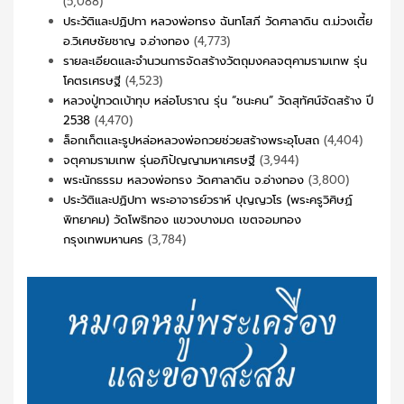
(5,088)
ประวัติและปฏิปทา หลวงพ่อทรง ฉันทโสภี วัดศาลาดิน ต.ม่วงเตี้ย
อ.วิเศษชัยชาญ จ.อ่างทอง
(4,773)
รายละเอียดและจำนวนการจัดสร้างวัตถุมงคลจตุคามรามเทพ รุ่น
โคตรเศรษฐี
(4,523)
หลวงปู่ทวดเบ้าทุบ หล่อโบราณ รุ่น “ชนะคน” วัดสุทัศน์จัดสร้าง ปี
2538
(4,470)
ล็อกเก็ตเเละรูปหล่อหลวงพ่อกวยช่วยสร้างพระอุโบสถ
(4,404)
จตุคามรามเทพ รุ่นอภิปัญญามหาเศรษฐี
(3,944)
พระนักธรรม หลวงพ่อทรง วัดศาลาดิน จ.อ่างทอง
(3,800)
ประวัติและปฏิปทา พระอาจารย์วราห์ ปุญญวโร (พระครูวิศิษฏ์
พิทยาคม) วัดโพธิทอง แขวงบางมด เขตจอมทอง
กรุงเทพมหานคร
(3,784)