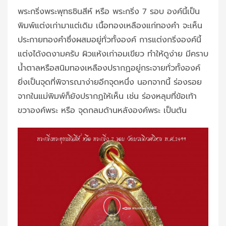
พระกริ่งพระพุทธชินสีห์ หรือ พระกริ่ง 7 รอบ องค์นี้เป็น
พิมพ์แต่งเก่ามาแต่เดิม เนื้อทองเหลืองแก่ทองคำ จะเห็น
ประกายทองคำซึ่งผสมอยู่ทั่วทั้งองค์ การแต่งกริ่งองค์นี้
แต่งได้งดงามครับ ผิวแห้งเก่าอมเขียว ทำให้ดูง่าย มีคราบ
น้ำตาลหรือสนิมทองเหลืองปรากฏอยู่กระจายทั่วทั้งองค์
ยิ่งเป็นจุดที่พิจารณาง่ายอีกจุดหนึ่ง นอกจากนี้ ร่องรอย
จากในแม่พิมพ์ก็ยังปรากฏให้เห็น เช่น ร่องหลุมที่ข้อเท้า
ขวาองค์พระ หรือ จุดกลมด้านหลังองค์พระ เป็นต้น