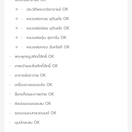
ประวัติพระเกจิอาจารย์ OK
หลวงพ่อกวย ชุตินฺธโร OK
หลวงพ่อน้อย ชุตินฺธโร OK
หลวงพ่ออุ้น สุขกาโม OK
หลวงพ่อทรง ฉันทโสภี OK
พระพุทธรูปศักดิ์สิทธิ์ OK
เทพเจ้าและสิ่งศักดิ์สิทธิ์ OK
อาจารย์ฆราวาส OK
เครื่องรางของขลัง OK
ล็อกเก็ตและภาพถ่าย OK
ศิลปะและของสะสม OK
ธรรมะและบทสวดมนต์ OK
มุมนักสะสม OK