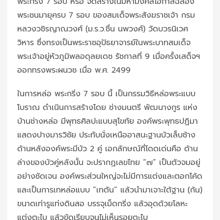
พระกริ่ง 7 รอบ หรือ จัดสร้างในมหามงคลโอกาสฉลอง
พระชนมายุครบ 7 รอบ ของสมเด็จพระสังฆราชเจ้า กรม
หลวงวชิรญาณวงศ์ (ม.ร.ว.ชื่น นพวงศ์) วัดบวรนิเวศ
วิหาร ซึ่งทรงเป็นพระราชอุปัธยาจารย์ในพระบาทสมเด็จ
พระเจ้าอยู่หัวภูมิพลอดุลยเดช รัชกาลที่ 9 เมื่อครั้งเสด็จฯ
ออกทรงพระผนวช เมื่อ พ.ศ. 2499
ในการหล่อ พระกริ่ง 7 รอบ นี้ เป็นกรรมวิธีหล่อพระแบบ
โบราณ ดำเนินการสร้างโดย ช่างมนตรี พัฒนางกูร แห่ง
บ้านช่างหล่อ มีพุทธศิลปะแบบสุโขทัย องค์พระพุทธปฏิมา
แสดงปางมารวิชัย ประทับนั่งเหนืออาสนะฐานบัวเล็บช้าง
ด้านหลังองค์พระมีบัว 2 คู่ เอกลักษณ์ที่โดดเด่นคือ ด้าน
ล่างของบัวคู่หลังนั้น จะปรากฏเลขไทย “๗” เป็นตัวจมอยู่
อย่างชัดเจน องค์พระส่วนใหญ่จะไม่มีการแต่งและตอกโค้ด
และเป็นการเทหล่อแบบ “เทตัน” แล้วนำมาเจาะใต้ฐาน (ก้น)
ขนาดเท่ารูแท่งดินสอ บรรจุเม็ดกริ่ง แล้วอุดด้วยโลหะ
แต่งตะไบ แล้วขัดเรียบจนไม่เห็นรอยตะไบ