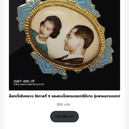
ล็อกเก็ตในหลวง รัชกาลที่ 9 และสมเด็จพระบรมราชินีนาถ รุ่นพระมหามณฑป
950
หยิบใส่ตะกร้า