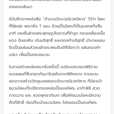
เททองกลับมา
มีบันทึกจากหนังสือ “ตำนานวัดบวรนิเวศวิหาร” ไว้ว่า โลหะ
ที่ใช้หล่อ พระกริ่ง 7 รอบ ล้วนเป็นโลหะที่เป็นมงคลทั้งสิ้น
อาทิ เศษชิ้นส่วนพระพุทธรูปโบราณที่ชำรุด ทองเหลืองเนื้อ
แดง ขันลงหิน เงินบริสุทธิ์ และทองคำบริสุทธิ์ นำมาหลอม
รีดเป็นแผ่นแล้วลงอักขระพระยันต์ที่เรียกว่า แผ่นทองคำ
เปลว เพื่อเป็นทองชนวน
ในการสร้างหล่อพระกริ่งครั้งนี้ จะต้องประกอบพิธีตาม
แบบแผนที่สืบทอดกันมาโดยอิงจากพิธีหลวง ตามแบบ
ของการสร้างวัตถุมงคลของวัดบวรนิเวศวิหาร ที่ต้องนำ
ชนวนโลหะที่จะใช้เททองหล่อเป็นองค์พระ มาทำพิธี สวด
ภาณวาร และ สวดพุทธาภิเษก เพื่อให้ชนวนโลหะมีความ
ศักดิ์สิทธิ์ ก่อนที่จะนำชนวนโลหะ ไปหลอมเป็นองค์พระ