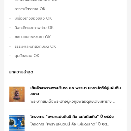
อาจารย์ฆราวาส OK
เครื่องรางของขลัง OK
ล็อกเก็ตและภาพถ่าย OK
ศิลปะและของสะสม OK
ธรรมะและบทสวดมนต์ OK
มุมนักสะสม OK
บทความล่าสุด
เย็นศิระเพราะพระบริบาล ๘๐ พรรษา มหากษัตริย์คู่แผ่นดิน
สยาม
พระบาทสมเด็จพระเจ้าอยู่หัวภูมิพลอดุลยเดชมหาราช ...
โครงการ “เพราะแผ่นดินนี้ คือ แผ่นดินเกิด” ปี ๒๕๕๑
โครงการ “เพราะแผ่นดินนี้ คือ แผ่นดินเกิด” ปี ๒๕...