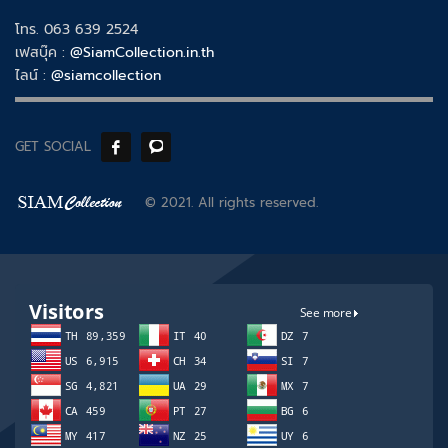
โทร. 063 639 2524
เฟสบุ๊ค :
@SiamCollection.in.th
ไลน์ :
@siamcollection
GET SOCIAL
© 2021. All rights reserved.