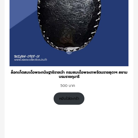
ล็อกเก็ตสมเด็จพระกนิษฐาธิราชเจ้า กรมสมเด็จพระเทพรัตนราชสุดาฯ สยาม
บรมราชกุมารี
500
หยิบใส่ตะกร้า