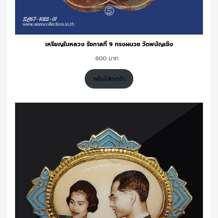
เหรียญในหลวง รัชกาลที่ 9 ทรงผนวช วัดพนัญเชิง
600
หยิบใส่ตะกร้า