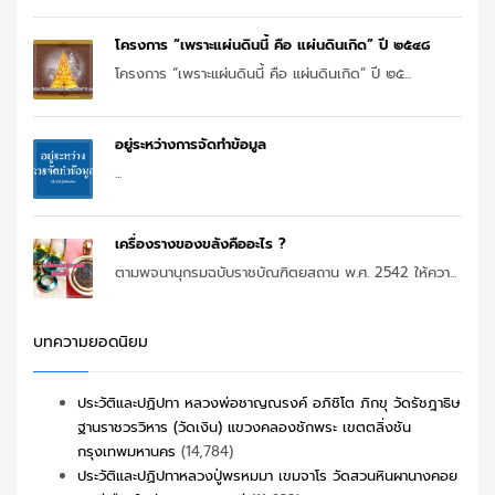
โครงการ “เพราะแผ่นดินนี้ คือ แผ่นดินเกิด” ปี ๒๕๔๘
โครงการ “เพราะแผ่นดินนี้ คือ แผ่นดินเกิด” ปี ๒๕...
อยู่ระหว่างการจัดทำข้อมูล
...
เครื่องรางของขลังคืออะไร ?
ตามพจนานุกรมฉบับราชบัณฑิตยสถาน พ.ศ. 2542 ให้ควา...
บทความยอดนิยม
ประวัติและปฏิปทา หลวงพ่อชาญณรงค์ อภิชิโต ภิกขุ วัดรัชฎาธิษ
ฐานราชวรวิหาร (วัดเงิน) แขวงคลองชักพระ เขตตลิ่งชัน
กรุงเทพมหานคร
(14,784)
ประวัติและปฏิปทาหลวงปู่พรหมมา เขมจาโร วัดสวนหินผานางคอย