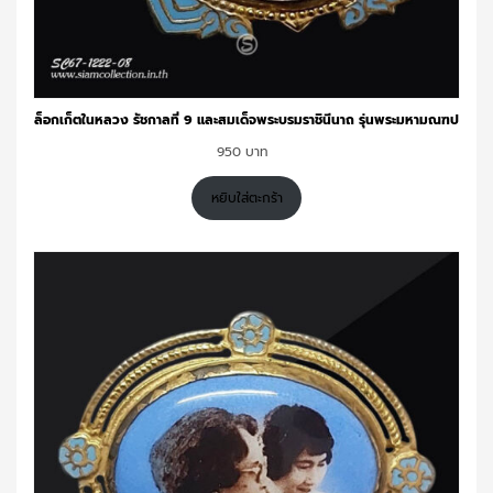
ล็อกเก็ตในหลวง รัชกาลที่ 9 และสมเด็จพระบรมราชินีนาถ รุ่นพระมหามณฑป
950
หยิบใส่ตะกร้า