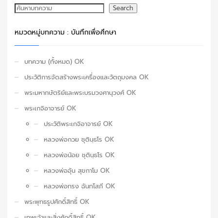
ค้นหา
Search
หมวดหมู่บทความ : บันทึกเพื่อศึกษา
บทความ (ทั้งหมด) OK
ประวัติการจัดสร้างพระเครื่องและวัตถุมงคล OK
พระมหากษัตริย์และพระบรมวงศานุวงศ์ OK
พระเกจิอาจารย์ OK
ประวัติพระเกจิอาจารย์ OK
หลวงพ่อกวย ชุตินฺธโร OK
หลวงพ่อน้อย ชุตินฺธโร OK
หลวงพ่ออุ้น สุขกาโม OK
หลวงพ่อทรง ฉันทโสภี OK
พระพุทธรูปศักดิ์สิทธิ์ OK
เทพเจ้าและสิ่งศักดิ์สิทธิ์ OK