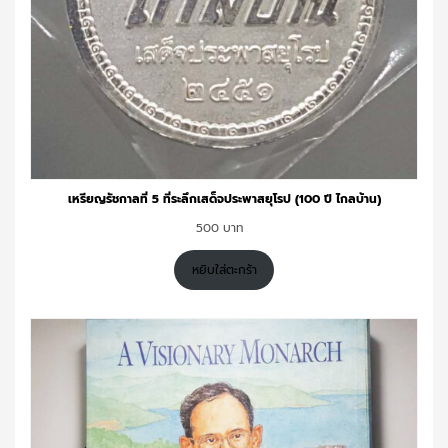
เหรียญรัชกาลที่ 5 ที่ระลึกเสด็จประพาสยุโรป (100 ปี ไกลบ้าน)
500
หยิบใส่ตะกร้า