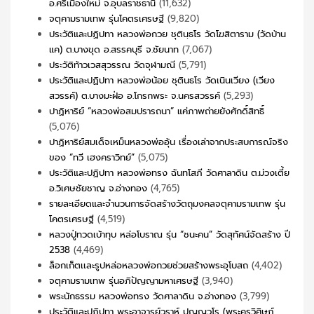
อ.ศรีเมืองใหม่ จ.อุบลราชธานี
(11,632)
จตุคามรามเทพ รุ่นโคตรเศรษฐี
(9,820)
ประวัติและปฏิปทา หลวงพ่อกวย ชุตินฺธโร วัดโฆสิตาราม (วัดบ้าน
แค) ต.บางขุด อ.สรรคบุรี จ.ชัยนาท
(7,067)
ประวัติท้าวเวสสุวรรณ วัดจุฬามณี
(5,791)
ประวัติและปฏิปทา หลวงพ่อน้อย ชุตินธโร วัดเนินเวียง (เวียง
สวรรค์) ต.บางมะฝ่อ อ.โกรกพระ จ.นครสวรรค์
(5,293)
ปาฏิหาริย์ “หลวงพ่อสมปรารถนา” แค่ภาพถ่ายยังศักดิ์สิทธิ์
(5,076)
ปาฏิหาริย์สมเด็จเหม็นหลวงพ่ออุ้น เรื่องเล่าจากประสบการณ์จริง
ของ “ทวี เฮงคราวิทย์”
(5,075)
ประวัติและปฏิปทา หลวงพ่อทรง ฉันทโสภี วัดศาลาดิน ต.ม่วงเตี้ย
อ.วิเศษชัยชาญ จ.อ่างทอง
(4,765)
รายละเอียดและจำนวนการจัดสร้างวัตถุมงคลจตุคามรามเทพ รุ่น
โคตรเศรษฐี
(4,519)
หลวงปู่ทวดเบ้าทุบ หล่อโบราณ รุ่น “ชนะคน” วัดสุทัศน์จัดสร้าง ปี
2538
(4,469)
ล็อกเก็ตเเละรูปหล่อหลวงพ่อกวยช่วยสร้างพระอุโบสถ
(4,402)
จตุคามรามเทพ รุ่นอภิปัญญามหาเศรษฐี
(3,940)
พระนักธรรม หลวงพ่อทรง วัดศาลาดิน จ.อ่างทอง
(3,799)
ประวัติและปฏิปทา พระอาจารย์วราห์ ปุญญวโร (พระครูวิศิษฏ์