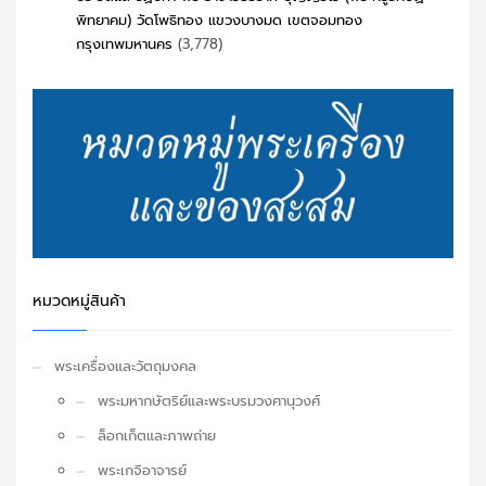
พิทยาคม) วัดโพธิทอง แขวงบางมด เขตจอมทอง
กรุงเทพมหานคร
(3,778)
หมวดหมู่สินค้า
พระเครื่องและวัตถุมงคล
พระมหากษัตริย์และพระบรมวงศานุวงศ์
ล็อกเก็ตและภาพถ่าย
พระเกจิอาจารย์