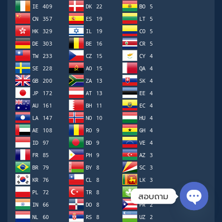
สอบถาม
Open ch