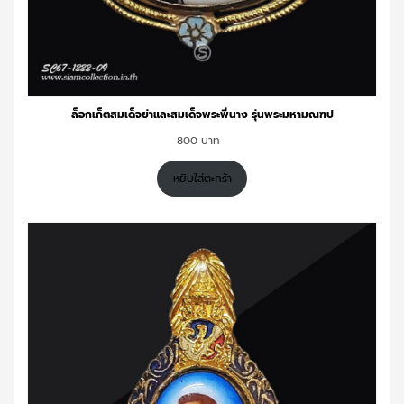
ล็อกเก็ตสมเด็จย่าและสมเด็จพระพี่นาง รุ่นพระมหามณฑป
800
หยิบใส่ตะกร้า