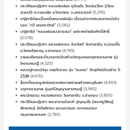
ประวัติและปฏิปทา หลวงพ่อน้อย ชุตินธโร วัดเนินเวียง (เวียง
สวรรค์) ต.บางมะฝ่อ อ.โกรกพระ จ.นครสวรรค์
(5,295)
ปาฏิหาริย์สมเด็จเหม็นหลวงพ่ออุ้น เรื่องเล่าจากประสบการณ์จริง
ของ “ทวี เฮงคราวิทย์”
(5,082)
ปาฏิหาริย์ “หลวงพ่อสมปรารถนา” แค่ภาพถ่ายยังศักดิ์สิทธิ์
(5,078)
ประวัติและปฏิปทา หลวงพ่อทรง ฉันทโสภี วัดศาลาดิน ต.ม่วงเตี้ย
อ.วิเศษชัยชาญ จ.อ่างทอง
(4,765)
รายละเอียดและจำนวนการจัดสร้างวัตถุมงคลจตุคามรามเทพ รุ่น
โคตรเศรษฐี
(4,520)
หลวงปู่ทวดเบ้าทุบ หล่อโบราณ รุ่น “ชนะคน” วัดสุทัศน์จัดสร้าง ปี
2538
(4,470)
ล็อกเก็ตเเละรูปหล่อหลวงพ่อกวยช่วยสร้างพระอุโบสถ
(4,403)
จตุคามรามเทพ รุ่นอภิปัญญามหาเศรษฐี
(3,940)
พระนักธรรม หลวงพ่อทรง วัดศาลาดิน จ.อ่างทอง
(3,800)
ประวัติและปฏิปทา พระอาจารย์วราห์ ปุญญวโร (พระครูวิศิษฏ์
พิทยาคม) วัดโพธิทอง แขวงบางมด เขตจอมทอง
กรุงเทพมหานคร
(3,780)