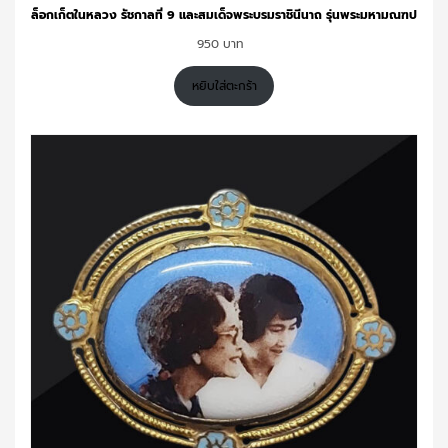
ล็อกเก็ตในหลวง รัชกาลที่ 9 และสมเด็จพระบรมราชินีนาถ รุ่นพระมหามณฑป
950
หยิบใส่ตะกร้า