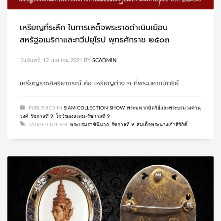
เหรียญที่ระลึก ในการเสด็จพระราชดำเนินเยือน
สหรัฐอเมริกาและทวีปยุโรป พุทธศักราช ๒๕๐๓
วันจันทร์, 12 เมษายน 2021
BY
SCADMIN
เหรียญราชอิสริยาภรณ์ คือ เหรียญต่าง ๆ ที่พระมหากษัตริย์
PUBLISHED IN
SIAM COLLECTION SHOW
,
พระมหากษัตริย์และพระบรมวงศานุ
วงศ์
,
รัชกาลที่ 9
,
โชว์ของสะสม-รัชกาลที่ 9
TAGGED UNDER:
พระบรมราชินีนาถ
,
รัชกาลที่ 9
,
สมเด็จพระนางเจ้าสิริกิติ์