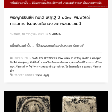
พระพุทธชินสีห์ ทนฺโต เสฏฺโฐ ปี ๒๕๓๓ พิมพ์ใหญ่
กรรมการ โรยผงตะไบทอง สภาพสวยแชมป์
วันจันทร์, 18 กรกฎาคม 2022
BY
SCADMIN
หนึ่งเดียวเท่านั้น … ที่มีผงพระทนต์ของในหลวง รัชกาลที่
PUBLISHED IN
SIAM COLLECTION SHOW
,
กรมหลวงวชิรญาณสังวร
,
พระพุทธ
ชินสีห์
,
พระพุทธรูปศักดิ์สิทธิ์
,
พระเครื่องที่ผสมผงจิตรลดา
,
พระเครื่องที่มีพระปรมาภิไธย
ภปร.
,
รัชกาลที่ 9
,
โชว์พระกรมหลวงวชิรญาณสังวร
,
โชว์พระเครื่อง-ของสะสม-รัชกาล
ที่ 9
TAGGED UNDER:
ทนฺโต เสฏโฐ