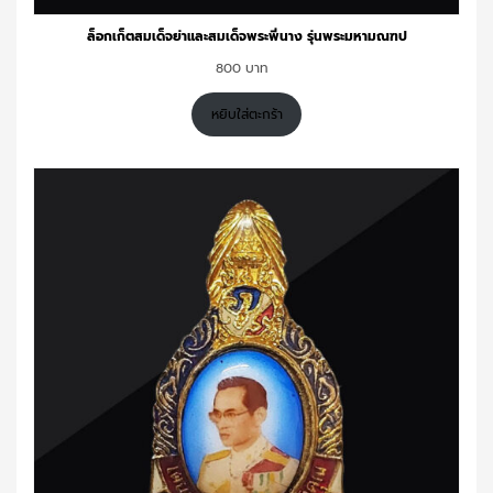
ล็อกเก็ตสมเด็จย่าและสมเด็จพระพี่นาง รุ่นพระมหามณฑป
800
หยิบใส่ตะกร้า