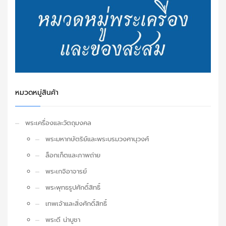
หมวดหมู่สินค้า
พระเครื่องและวัตถุมงคล
พระมหากษัตริย์และพระบรมวงศานุวงศ์
ล็อกเก็ตและภาพถ่าย
พระเกจิอาจารย์
พระพุทธรูปศักดิ์สิทธิ์
เทพเจ้าและสิ่งศักดิ์สิทธิ์
พระดี น่าบูชา