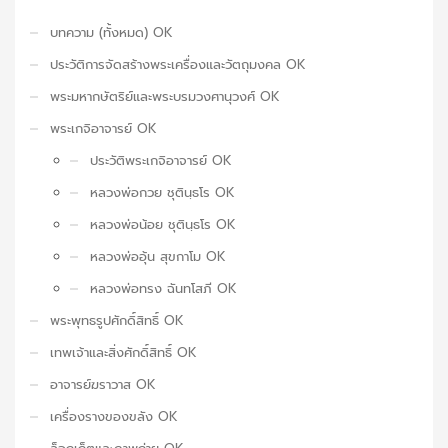
บทความ (ทั้งหมด) OK
ประวัติการจัดสร้างพระเครื่องและวัตถุมงคล OK
พระมหากษัตริย์และพระบรมวงศานุวงศ์ OK
พระเกจิอาจารย์ OK
ประวัติพระเกจิอาจารย์ OK
หลวงพ่อกวย ชุตินฺธโร OK
หลวงพ่อน้อย ชุตินฺธโร OK
หลวงพ่ออุ้น สุขกาโม OK
หลวงพ่อทรง ฉันทโสภี OK
พระพุทธรูปศักดิ์สิทธิ์ OK
เทพเจ้าและสิ่งศักดิ์สิทธิ์ OK
อาจารย์ฆราวาส OK
เครื่องรางของขลัง OK