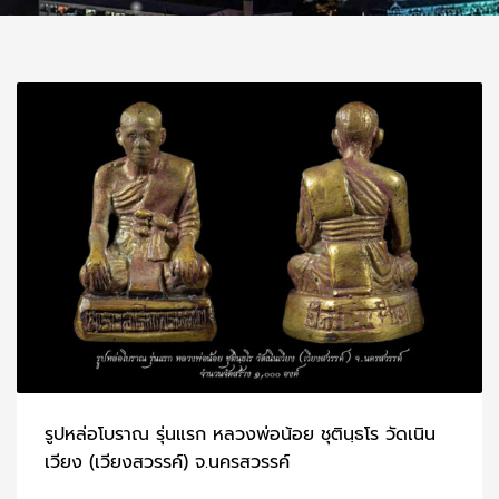
รูปหล่อโบราณ รุ่นแรก หลวงพ่อน้อย ชุตินฺธโร วัดเนิน
เวียง (เวียงสวรรค์) จ.นครสวรรค์