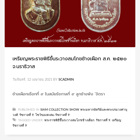
เหรียญพระราชพิธีขึ้นระวางสมโภชช้างเผือก ส.ค. ๒๕๒๐
จ.นราธิวาส
วันจันทร์, 12 เมษายน 2021
BY
SCADMIN
ช้างเผือกเชือกที่ ๙ ในสมัยรัชกาลที่ ๙ ลูกช้างพัง ‘จิตรา
PUBLISHED IN
SIAM COLLECTION SHOW
,
พระมหากษัตริย์และพระบรมวงศานุ
วงศ์
,
รัชกาลที่ 9
,
โชว์ของสะสม-รัชกาลที่ 9
TAGGED UNDER:
พระราชพิธีขึ้นระวางสมโภชช้างเผือก
,
รัชกาลที่ 9
,
เหรียญ
รัชกาลที่ 9