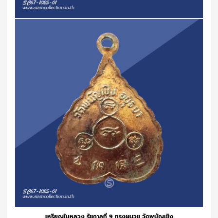
เหรียญในหลวง รัชกาลที่ 9 ทรงผนวช วัดพนัญเชิง