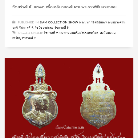
จัดสร้างในปี ๒๕๓๐ เพื่อเฉลิมฉลองในงานพระราชพิธีมหามงคลเ
PUBLISHED IN
SIAM COLLECTION SHOW
,
พระมหากษัตริย์และพระบรมวงศานุ
วงศ์
,
รัชกาลที่ 9
,
โชว์ของสะสม-รัชกาลที่ 9
TAGGED UNDER:
รัชกาลที่ 9
,
สมาคมดนตรีแห่งประเทศไทย
,
สังคีตมงคล
,
เหรียญรัชกาลที่ 9