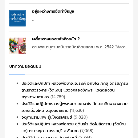
อยู่ระหว่างการจัดทำข้อมูล
...
เครื่องรางของขลังคืออะไร ?
ตามพจนานุกรมฉบับราชบัณฑิตยสถาน พ.ศ. 2542 ให้ควา...
บทความยอดนิยม
ประวัติและปฏิปทา หลวงพ่อชาญณรงค์ อภิชิโต ภิกขุ วัดรัชฎาธิษ
ฐานราชวรวิหาร (วัดเงิน) แขวงคลองชักพระ เขตตลิ่งชัน
กรุงเทพมหานคร
(14,789)
ประวัติและปฏิปทาหลวงปู่พรหมมา เขมจาโร วัดสวนหินผานางคอย
อ.ศรีเมืองใหม่ จ.อุบลราชธานี
(11,636)
จตุคามรามเทพ รุ่นโคตรเศรษฐี
(9,820)
ประวัติและปฏิปทา หลวงพ่อกวย ชุตินฺธโร วัดโฆสิตาราม (วัดบ้าน
แค) ต.บางขุด อ.สรรคบุรี จ.ชัยนาท
(7,068)
ประวัติท้าวเวสสุวรรณ วัดจุฬามณี
(5,794)