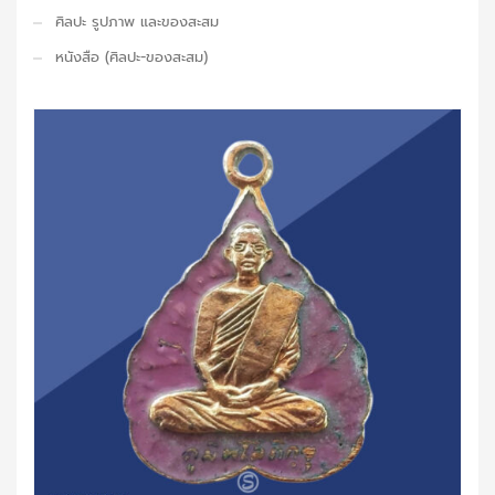
ศิลปะ รูปภาพ และของสะสม
หนังสือ (ศิลปะ-ของสะสม)