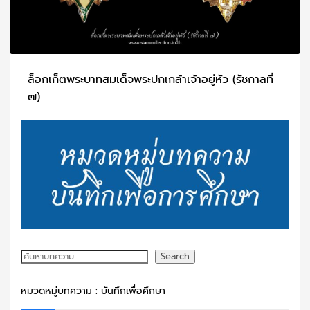
ล็อกเก็ตพระบาทสมเด็จพระปกเกล้าเจ้าอยู่หัว (รัชกาลที่
๗)
วันพุธ, 10 มีนาคม 2021
BY
SCADMIN
พระบาทสมเด็จพระปรมินทรมหาประชาธิปก พระปกเกล้าเจ้าอยู่หั
PUBLISHED IN
SIAM COLLECTION SHOW
,
ปันกันชม
,
พระมหากษัตริย์และ
พระบรมวงศานุวงศ์
,
รัชกาลที่ 7
TAGGED UNDER:
รัชกาลที่ 7
,
ล็อกเก็ตรัชกาลที่ 7
ค้นหา
Search
หมวดหมู่บทความ : บันทึกเพื่อศึกษา