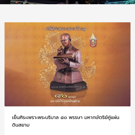
เย็นศิระเพราะพระบริบาล ๘๐ พรรษา มหากษัตริย์คู่แผ่น
ดินสยาม