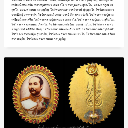
รัชกาลที่ 8
,
สมเด็จพระมหิตลาธิเบศร
,
สมเด็จพุฒาจารย์ (โต พรฺหมฺรังสี)
,
หลวงปู่ทวด
เหยียบน้ำทะเลจืด
,
หลวงปู่พรหมา เขมจาโร
,
หลวงปู่แหวน สุจิณฺโณ
,
หลวงพ่อคูณ ปริ
สุทฺโธ
,
หลวงพ่อแนม กตปุญโญ
,
โชว์พระพระอาจารย์วราห์ ปุญญวโร
,
โชว์พระพระอา
จารย์อิฏฐ์ ภทฺทจาโร
,
โชว์พระสมเด็จพุฒาจารย์ (โต พรฺหมฺรังสี)
,
โชว์พระหลวงปู่ทวด
เหยียบน้ำทะเลจืด
,
โชว์พระหลวงปู่พรหมมา เขมจาโร
,
โชว์พระหลวงปู่แหวน สุจิณฺโณ
,
โชว์พระหลวงพ่อคูณ ปริสุทฺโธ
,
โชว์พระหลวงพ่อจ้อย จนฺทสุวณฺโณ
,
โชว์พระหลวงพ่อ
ชาญณรงค์ อภิชิโต ภิกขุ
,
โชว์พระหลวงพ่อทรง ฉันทโสภี
,
โชว์พระหลวงพ่อฤๅษีลิงดำ
,
โชว์พระหลวงพ่ออุ้น สุขกาโม
,
โชว์พระหลวงพ่อเกษม เขมโก
,
โชว์พระหลวงพ่อเคลือบ
สาวรธมฺโม
,
โชว์พระหลวงพ่อแนม กตปุญโญ