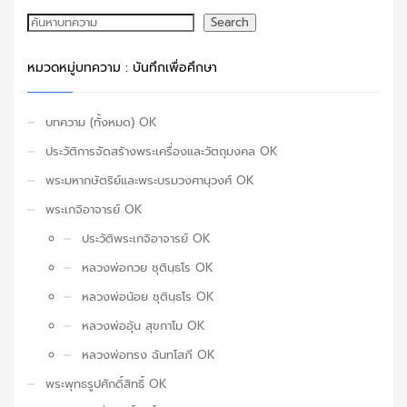
ค้นหา
Search
หมวดหมู่บทความ : บันทึกเพื่อศึกษา
บทความ (ทั้งหมด) OK
ประวัติการจัดสร้างพระเครื่องและวัตถุมงคล OK
พระมหากษัตริย์และพระบรมวงศานุวงศ์ OK
พระเกจิอาจารย์ OK
ประวัติพระเกจิอาจารย์ OK
หลวงพ่อกวย ชุตินฺธโร OK
หลวงพ่อน้อย ชุตินฺธโร OK
หลวงพ่ออุ้น สุขกาโม OK
หลวงพ่อทรง ฉันทโสภี OK
พระพุทธรูปศักดิ์สิทธิ์ OK