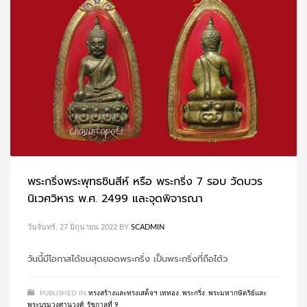
พระกริ่งพระพุทธชินสีห์ หรือ พระกริ่ง 7 รอบ วัดบวร
นิเวศวิหาร พ.ศ. 2499 และจุดพิจารณา
วันจันทร์, 27 มิถุนายน 2022
BY
SCADMIN
วันนี้มีโอกาสได้ชมสุดยอดพระกริ่ง เป็นพระกริ่งที่ถือได้ว
PUBLISHED IN
ทรงสร้างและทรงเสด็จฯ เททอง
,
พระกริ่ง
,
พระมหากษัตริย์และ
พระบรมวงศานุวงศ์
,
รัชกาลที่ 9