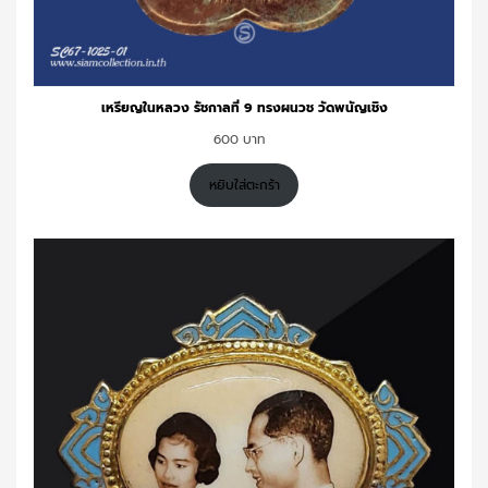
เหรียญในหลวง รัชกาลที่ 9 ทรงผนวช วัดพนัญเชิง
600
หยิบใส่ตะกร้า