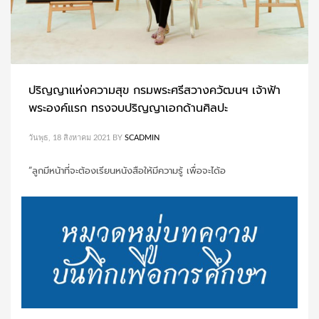
PUBLISHED IN
รัชกาลที่ 9
ปริญญาแห่งความสุข กรมพระศรีสวางควัฒนฯ เจ้าฟ้า
พระองค์แรก ทรงจบปริญญาเอกด้านศิลปะ
2
3
4
1
วันพุธ, 18 สิงหาคม 2021
BY
SCADMIN
“ลูกมีหน้าที่จะต้องเรียนหนังสือให้มีความรู้ เพื่อจะได้อ
PUBLISHED IN
กรมพระศรีสวางควัฒน
,
พระมหากษัตริย์และพระบรมวงศานุวงศ์
TAGGED UNDER:
กรมพระศรีสวางควัฒน
,
สมเด็จเจ้าฟ้าฯ กรมพระศรีสวางค
วัฒน วรขัตติยราชนารี
,
เจ้าฟ้านักวิทยาศาสตร์