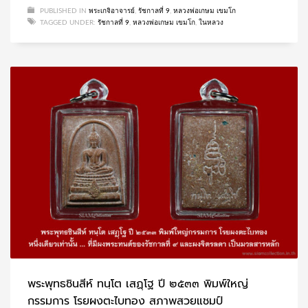
PUBLISHED IN
พระเกจิอาจารย์
,
รัชกาลที่ 9
,
หลวงพ่อเกษม เขมโก
TAGGED UNDER:
รัชกาลที่ 9
,
หลวงพ่อเกษม เขมโก
,
ในหลวง
พระพุทธชินสีห์ ทนฺโต เสฏฺโฐ ปี ๒๕๓๓ พิมพ์ใหญ่
กรรมการ โรยผงตะไบทอง สภาพสวยแชมป์