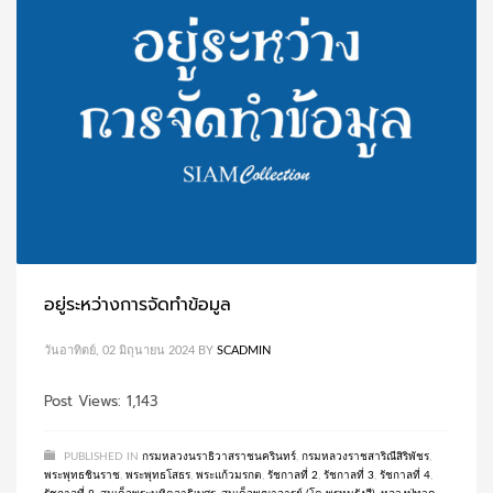
อยู่ระหว่างการจัดทำข้อมูล
วันอาทิตย์, 02 มิถุนายน 2024
BY
SCADMIN
Post Views: 1,143
PUBLISHED IN
กรมหลวงนราธิวาสราชนครินทร์
,
กรมหลวงราชสาริณีสิริพัชร
,
พระพุทธชินราช
,
พระพุทธโสธร
,
พระแก้วมรกต
,
รัชกาลที่ 2
,
รัชกาลที่ 3
,
รัชกาลที่ 4
,