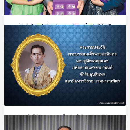
การจัดทำ “แมมโมรี่ การ์ด ยูเอสบี สมเด็จเจ้าฟ้าไอที”
วันจันทร์, 07 กุมภาพันธ์ 2022
BY
SCADMIN
เมื่อวันที่ ๑๘ มิถุนายน ๒๕๕๘ ณ ห้องเทวกรรมรังรักษ์ สโมส
PUBLISHED IN
สมเด็จพระกนิษฐาธิราชเจ้า
TAGGED UNDER:
สมเด็จพระกนิษฐาธิราชเจ้า กรมสมเด็จพระเทพรัตนราชสุดาฯ
สยามบรมราชกุมารี
,
สมเด็จพระเทพรัตนราชสุดาฯ สยามบรมราชกุมารี
,
สมเด็จเจ้าฟ้า
ไอที
,
แมมโมรี่ การ์ด ยูเอสบี
พระราชประวัติ พระบาทสมเด็จพระปรมินทรมหาภูมิพล
อดุลเดช มหิตลาธิเบศรรามาธิบดี จักรีนฤบดินทร สยามิ