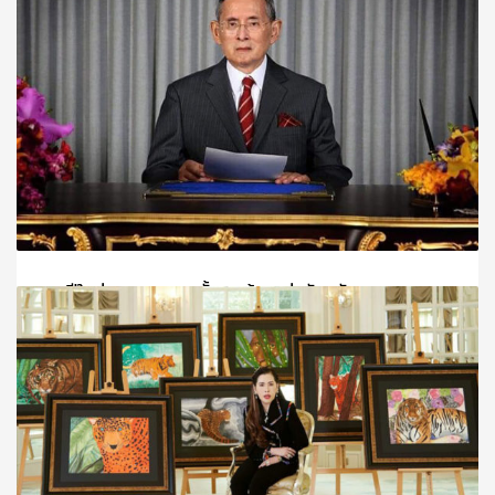
นทราธิราช บรมนาถบพิตร
วันจันทร์, 10 มกราคม 2022
BY
SCADMIN
พระบาทสมเด็จพระปรมินทรมหาภูมิพลอดุลยเดช พระบาทสมเด็จพระ
PUBLISHED IN
รัชกาลที่ 9
พรปีใหม่พระราชทานครั้งสุดท้ายแห่งรัชสมัยพระบาท
สมเด็จพระบรมชนกาธิเบศรมหาภูมิพลอดุลยเดชมหาราช
บรมนาถบพิตร
วันศุกร์, 31 ธันวาคม 2021
BY
SCADMIN
ประชาชนชาวไทยทั้งหลาย บัดนี้ถึงวาระจะขึ้นปีใหม่ ข้าพเจ้