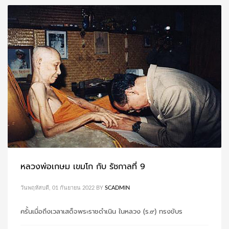
หลวงพ่อเกษม เขมโก กับ รัชกาลที่ 9
วันพฤหัสบดี, 01 กันยายน 2022
BY
SCADMIN
ครั้นเมื่อถึงเวลาเสด็จพระราชดำเนิน ในหลวง (ร.๙) ทรงขับร