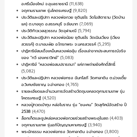
อ.ศรีเมืองใหม่ จ.อุบลราชธานี
(11,638)
จตุคามรามเทพ รุ่นโคตรเศรษฐี
(9,820)
ประวัติและปฏิปทา หลวงพ่อกวย ชุตินฺธโร วัดโฆสิตาราม (วัดบ้าน
แค) ต.บางขุด อ.สรรคบุรี จ.ชัยนาท
(7,069)
ประวัติท้าวเวสสุวรรณ วัดจุฬามณี
(5,794)
ประวัติและปฏิปทา หลวงพ่อน้อย ชุตินธโร วัดเนินเวียง (เวียง
สวรรค์) ต.บางมะฝ่อ อ.โกรกพระ จ.นครสวรรค์
(5,295)
ปาฏิหาริย์สมเด็จเหม็นหลวงพ่ออุ้น เรื่องเล่าจากประสบการณ์จริง
ของ “ทวี เฮงคราวิทย์”
(5,083)
ปาฏิหาริย์ “หลวงพ่อสมปรารถนา” แค่ภาพถ่ายยังศักดิ์สิทธิ์
(5,082)
ประวัติและปฏิปทา หลวงพ่อทรง ฉันทโสภี วัดศาลาดิน ต.ม่วงเตี้ย
อ.วิเศษชัยชาญ จ.อ่างทอง
(4,765)
รายละเอียดและจำนวนการจัดสร้างวัตถุมงคลจตุคามรามเทพ รุ่น
โคตรเศรษฐี
(4,520)
หลวงปู่ทวดเบ้าทุบ หล่อโบราณ รุ่น “ชนะคน” วัดสุทัศน์จัดสร้าง ปี
2538
(4,470)
ล็อกเก็ตเเละรูปหล่อหลวงพ่อกวยช่วยสร้างพระอุโบสถ
(4,403)
จตุคามรามเทพ รุ่นอภิปัญญามหาเศรษฐี
(3,940)
พระนักธรรม หลวงพ่อทรง วัดศาลาดิน จ.อ่างทอง
(3,800)