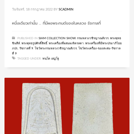
วันจันทร์, 18 กรกฎาคม 2022
BY
SCADMIN
หนึ่งเดียวเท่านั้น … ที่มีผงพระทนต์ของในหลวง รัชกาลที่
PUBLISHED IN
SIAM COLLECTION SHOW
,
กรมหลวงวชิรญาณสังวร
,
พระพุทธ
ชินสีห์
,
พระพุทธรูปศักดิ์สิทธิ์
,
พระเครื่องที่ผสมผงจิตรลดา
,
พระเครื่องที่มีพระปรมาภิไธย
ภปร.
,
รัชกาลที่ 9
,
โชว์พระกรมหลวงวชิรญาณสังวร
,
โชว์พระเครื่อง-ของสะสม-รัชกาล
ที่ 9
TAGGED UNDER:
ทนฺโต เสฏโฐ