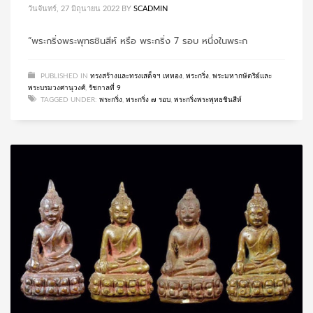
วันจันทร์, 27 มิถุนายน 2022
BY
SCADMIN
“พระกริ่งพระพุทธชินสีห์ หรือ พระกริ่ง 7 รอบ หนึ่งในพระก
PUBLISHED IN
ทรงสร้างและทรงเสด็จฯ เททอง
,
พระกริ่ง
,
พระมหากษัตริย์และ
พระบรมวงศานุวงศ์
,
รัชกาลที่ 9
TAGGED UNDER:
พระกริ่ง
,
พระกริ่ง ๗ รอบ
,
พระกริ่งพระพุทธชินสีห์