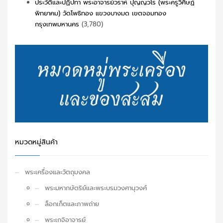
ประวัติและปฏิปทา พระอาจารย์วราห์ ปุญญวโร (พระครูวิศิษฏ์
พิทยาคม) วัดโพธิทอง แขวงบางมด เขตจอมทอง
กรุงเทพมหานคร
(3,780)
หมวดหมู่สินค้า
พระเครื่องและวัตถุมงคล
พระมหากษัตริย์และพระบรมวงศานุวงศ์
ล็อกเก็ตและภาพถ่าย
พระเกจิอาจารย์