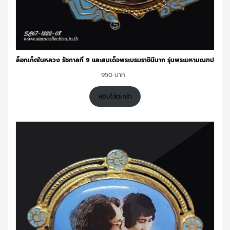
ล็อกเก็ตในหลวง รัชกาลที่ 9 และสมเด็จพระบรมราชินีนาถ รุ่นพระมหามณฑป
950
หยิบใส่ตะกร้า