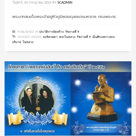
วันศุกร์, 05 กรกฎาคม 2024
BY
SCADMIN
พระบาทสมเด็จพระเจ้าอยู่หัวภูมิพลอดุลยเดชมหาราช ทรงพระกร
PUBLISHED IN
ประวัติการจัดสร้าง
,
รัชกาลที่ 9
TAGGED UNDER:
ผงจิตรลดา
,
พระในหลวง
,
รัชกาลที่ 9
,
เย็นศิระเพราะพระ
บริบาล
,
ในหลวง