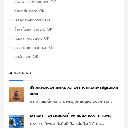
เทพเจ้าและสิ่งศักดิ์สิทธิ์ OK
อาจารย์ฆราวาส OK
เครื่องรางของขลัง OK
ล็อกเก็ตและภาพถ่าย OK
ศิลปะและของสะสม OK
ธรรมะและบทสวดมนต์ OK
มุมนักสะสม OK
บทความล่าสุด
เย็นศิระเพราะพระบริบาล ๘๐ พรรษา มหากษัตริย์คู่แผ่นดิน
สยาม
พระบาทสมเด็จพระเจ้าอยู่หัวภูมิพลอดุลยเดชมหาราช ...
โครงการ “เพราะแผ่นดินนี้ คือ แผ่นดินเกิด” ปี ๒๕๕๑
โครงการ “เพราะแผ่นดินนี้ คือ แผ่นดินเกิด” ปี ๒๕...