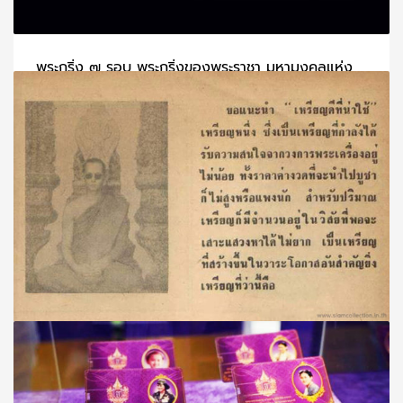
พระกริ่ง ๗ รอบ พระกริ่งของพระราชา มหามงคลแห่ง
แผ่นดิน
วันจันทร์, 27 มิถุนายน 2022
BY
SCADMIN
พระกริ่งของพระราชา มหามงคลแห่งแผ่นดิน (๑) พระกริ่ง ๗ รอ
PUBLISHED IN
ทรงสร้างและทรงเสด็จฯ เททอง
,
พระกริ่ง
,
พระพุทธชินสีห์
,
พระพุทธรูปศักดิ์สิทธิ์
,
รัชกาลที่ 9
TAGGED UNDER:
พระกริ่ง ๗ รอบ
,
พระกริ่งพระพุทธชินสีห์
เหรียญพระบรมรูป รัชกาลที่ 9 ทรงผนวช
วันพุธ, 11 พฤษภาคม 2022
BY
SCADMIN