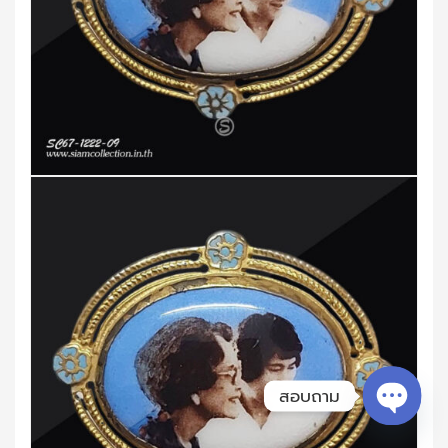
สอบถาม
Open c