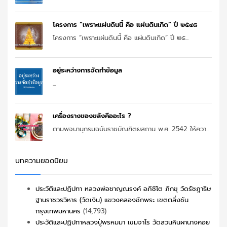
โครงการ “เพราะแผ่นดินนี้ คือ แผ่นดินเกิด” ปี ๒๕๔๘
โครงการ “เพราะแผ่นดินนี้ คือ แผ่นดินเกิด” ปี ๒๕...
อยู่ระหว่างการจัดทำข้อมูล
...
เครื่องรางของขลังคืออะไร ?
ตามพจนานุกรมฉบับราชบัณฑิตยสถาน พ.ศ. 2542 ให้ควา...
บทความยอดนิยม
ประวัติและปฏิปทา หลวงพ่อชาญณรงค์ อภิชิโต ภิกขุ วัดรัชฎาธิษ
ฐานราชวรวิหาร (วัดเงิน) แขวงคลองชักพระ เขตตลิ่งชัน
กรุงเทพมหานคร
(14,793)
ประวัติและปฏิปทาหลวงปู่พรหมมา เขมจาโร วัดสวนหินผานางคอย