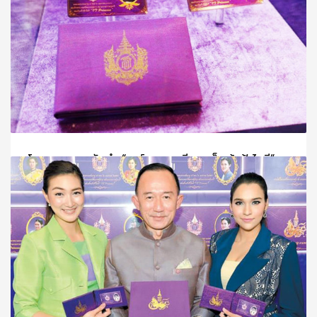
ประวัติการสร้าง เมื่อปี พ.ศ. 2508 ทางวัดบวรฯ ได้ดำเนินก
PUBLISHED IN
รัชกาลที่ 9
TAGGED UNDER:
ทรงผนวช
,
รัชกาลที่ 9
,
รัชกาลที่ 9 ทรงผนวช
โครงการ การจัดทำ “การ์ด ยูเอสบี สมเด็จเจ้าฟ้าไอที”
วันจันทร์, 07 กุมภาพันธ์ 2022
BY
SCADMIN
ความเป็นมาและวัตถุประสงค์ ในการจัดทำ “แฟลช ไดร์ฟ สมเด็จ
PUBLISHED IN
สมเด็จพระกนิษฐาธิราชเจ้า
TAGGED UNDER:
สมเด็จพระกนิษฐาธิราชเจ้า กรมสมเด็จพระเทพรัตนราชสุดาฯ
สยามบรมราชกุมารี
,
สมเด็จพระเทพรัตนราชสุดาฯ สยามบรมราชกุมารี
,
สมเด็จเจ้าฟ้า
ไอที
,
แมมโมรี่ การ์ด ยูเอสบี