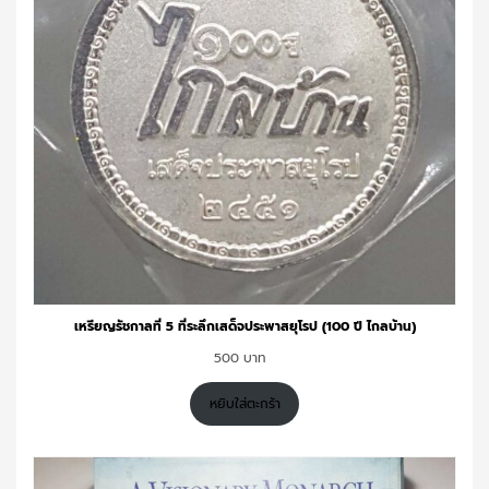
เหรียญรัชกาลที่ 5 ที่ระลึกเสด็จประพาสยุโรป (100 ปี ไกลบ้าน)
500
หยิบใส่ตะกร้า