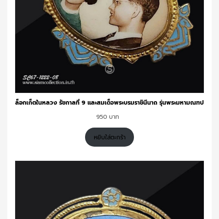
ล็อกเก็ตในหลวง รัชกาลที่ 9 และสมเด็จพระบรมราชินีนาถ รุ่นพระมหามณฑป
950
หยิบใส่ตะกร้า