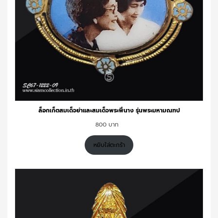
ล็อกเก็ตสมเด็จย่าและสมเด็จพระพี่นาง รุ่นพระมหามณฑป
800
หยิบใส่ตะกร้า