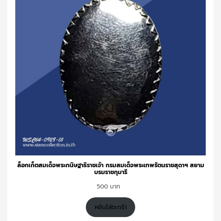
ล็อกเก็ตสมเด็จพระกนิษฐาธิราชเจ้า กรมสมเด็จพระเทพรัตนราชสุดาฯ สยาม
บรมราชกุมารี
500
หยิบใส่ตะกร้า