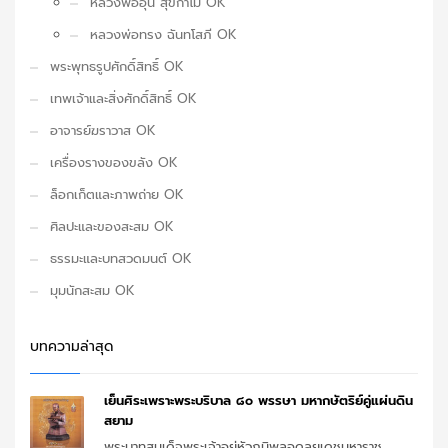
หลวงพ่ออุ้น สุขกาโม OK
หลวงพ่อทรง ฉันทโสภี OK
พระพุทธรูปศักดิ์สิทธิ์ OK
เทพเจ้าและสิ่งศักดิ์สิทธิ์ OK
อาจารย์ฆราวาส OK
เครื่องรางของขลัง OK
ล็อกเก็ตและภาพถ่าย OK
ศิลปะและของสะสม OK
ธรรมะและบทสวดมนต์ OK
มุมนักสะสม OK
บทความล่าสุด
เย็นศิระเพราะพระบริบาล ๘๐ พรรษา มหากษัตริย์คู่แผ่นดิน
สยาม
พระบาทสมเด็จพระเจ้าอยู่หัวภูมิพลอดุลยเดชมหาราช ...