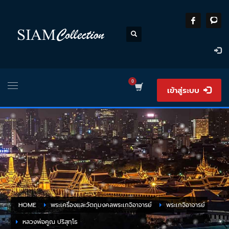
เข้าสู่ระบบ
HOME
พระเครื่องและวัตถุมงคลพระเกจิอาจารย์
พระเกจิอาจารย์
หลวงพ่อคูณ ปริสุทฺโธ