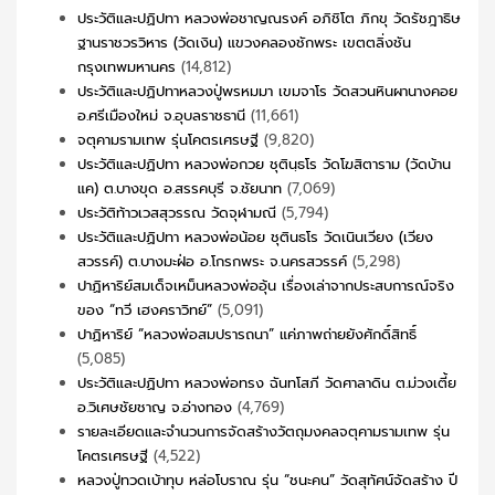
ประวัติและปฏิปทา หลวงพ่อชาญณรงค์ อภิชิโต ภิกขุ วัดรัชฎาธิษ
ฐานราชวรวิหาร (วัดเงิน) แขวงคลองชักพระ เขตตลิ่งชัน
กรุงเทพมหานคร
(14,812)
ประวัติและปฏิปทาหลวงปู่พรหมมา เขมจาโร วัดสวนหินผานางคอย
อ.ศรีเมืองใหม่ จ.อุบลราชธานี
(11,661)
จตุคามรามเทพ รุ่นโคตรเศรษฐี
(9,820)
ประวัติและปฏิปทา หลวงพ่อกวย ชุตินฺธโร วัดโฆสิตาราม (วัดบ้าน
แค) ต.บางขุด อ.สรรคบุรี จ.ชัยนาท
(7,069)
ประวัติท้าวเวสสุวรรณ วัดจุฬามณี
(5,794)
ประวัติและปฏิปทา หลวงพ่อน้อย ชุตินธโร วัดเนินเวียง (เวียง
สวรรค์) ต.บางมะฝ่อ อ.โกรกพระ จ.นครสวรรค์
(5,298)
ปาฏิหาริย์สมเด็จเหม็นหลวงพ่ออุ้น เรื่องเล่าจากประสบการณ์จริง
ของ “ทวี เฮงคราวิทย์”
(5,091)
ปาฏิหาริย์ “หลวงพ่อสมปรารถนา” แค่ภาพถ่ายยังศักดิ์สิทธิ์
(5,085)
ประวัติและปฏิปทา หลวงพ่อทรง ฉันทโสภี วัดศาลาดิน ต.ม่วงเตี้ย
อ.วิเศษชัยชาญ จ.อ่างทอง
(4,769)
รายละเอียดและจำนวนการจัดสร้างวัตถุมงคลจตุคามรามเทพ รุ่น
โคตรเศรษฐี
(4,522)
หลวงปู่ทวดเบ้าทุบ หล่อโบราณ รุ่น “ชนะคน” วัดสุทัศน์จัดสร้าง ปี