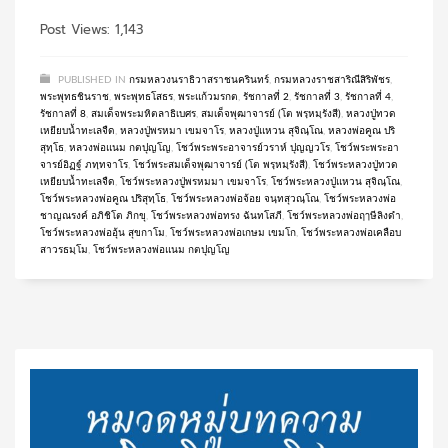
Post Views: 1,143
PUBLISHED IN
กรมหลวงนราธิวาสราชนครินทร์
,
กรมหลวงราชสาริณีสิริพัชร
,
พระพุทธชินราช
,
พระพุทธโสธร
,
พระแก้วมรกต
,
รัชกาลที่ 2
,
รัชกาลที่ 3
,
รัชกาลที่ 4
,
รัชกาลที่ 8
,
สมเด็จพระมหิตลาธิเบศร
,
สมเด็จพุฒาจารย์ (โต พรฺหมฺรังสี)
,
หลวงปู่ทวด
เหยียบน้ำทะเลจืด
,
หลวงปู่พรหมา เขมจาโร
,
หลวงปู่แหวน สุจิณฺโณ
,
หลวงพ่อคูณ ปริ
สุทฺโธ
,
หลวงพ่อแนม กตปุญโญ
,
โชว์พระพระอาจารย์วราห์ ปุญญวโร
,
โชว์พระพระอา
จารย์อิฏฐ์ ภทฺทจาโร
,
โชว์พระสมเด็จพุฒาจารย์ (โต พรฺหมฺรังสี)
,
โชว์พระหลวงปู่ทวด
เหยียบน้ำทะเลจืด
,
โชว์พระหลวงปู่พรหมมา เขมจาโร
,
โชว์พระหลวงปู่แหวน สุจิณฺโณ
,
โชว์พระหลวงพ่อคูณ ปริสุทฺโธ
,
โชว์พระหลวงพ่อจ้อย จนฺทสุวณฺโณ
,
โชว์พระหลวงพ่อ
ชาญณรงค์ อภิชิโต ภิกขุ
,
โชว์พระหลวงพ่อทรง ฉันทโสภี
,
โชว์พระหลวงพ่อฤๅษีลิงดำ
,
โชว์พระหลวงพ่ออุ้น สุขกาโม
,
โชว์พระหลวงพ่อเกษม เขมโก
,
โชว์พระหลวงพ่อเคลือบ
สาวรธมฺโม
,
โชว์พระหลวงพ่อแนม กตปุญโญ