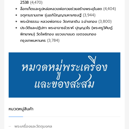
2538
(4,470)
ล็อกเก็ตเเละรูปหล่อหลวงพ่อกวยช่วยสร้างพระอุโบสถ
(4,404)
จตุคามรามเทพ รุ่นอภิปัญญามหาเศรษฐี
(3,944)
พระนักธรรม หลวงพ่อทรง วัดศาลาดิน จ.อ่างทอง
(3,800)
ประวัติและปฏิปทา พระอาจารย์วราห์ ปุญญวโร (พระครูวิศิษฏ์
พิทยาคม) วัดโพธิทอง แขวงบางมด เขตจอมทอง
กรุงเทพมหานคร
(3,784)
หมวดหมู่สินค้า
พระเครื่องและวัตถุมงคล