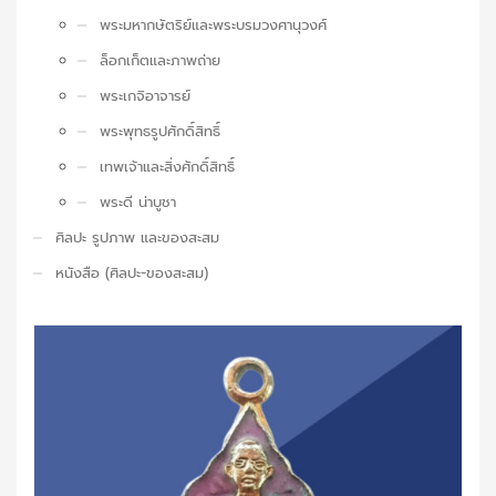
พระมหากษัตริย์และพระบรมวงศานุวงศ์
ล็อกเก็ตและภาพถ่าย
พระเกจิอาจารย์
พระพุทธรูปศักดิ์สิทธิ์
เทพเจ้าและสิ่งศักดิ์สิทธิ์
พระดี น่าบูชา
ศิลปะ รูปภาพ และของสะสม
หนังสือ (ศิลปะ-ของสะสม)