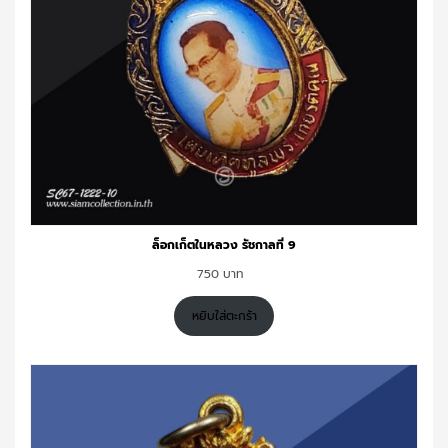
ล็อกเก็ตในหลวง รัชกาลที่ 9
750
หยิบใส่ตะกร้า