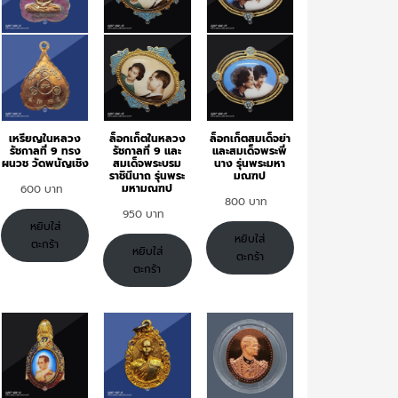
เหรียญในหลวง
ล็อกเก็ตในหลวง
ล็อกเก็ตสมเด็จย่า
รัชกาลที่ 9 ทรง
รัชกาลที่ 9 และ
และสมเด็จพระพี่
ผนวช วัดพนัญเชิง
สมเด็จพระบรม
นาง รุ่นพระมหา
ราชินีนาถ รุ่นพระ
มณฑป
มหามณฑป
600
800
950
หยิบใส่
หยิบใส่
ตะกร้า
หยิบใส่
ตะกร้า
ตะกร้า