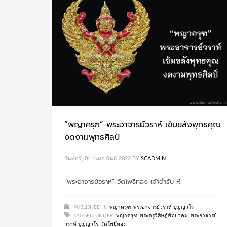
“พญาครุฑ” พระอาจารย์วราห์ เข้มขลังพุทธคุณ
งดงามพุทธศิลป์
วันศุกร์, 04 กุมภาพันธ์ 2022
BY
SCADMIN
“พระอาจารย์วราห์” วัดโพธิทอง เจ้าตำรับ R
PUBLISHED IN
พญาครุฑ
,
พระอาจารย์วราห์ ปุญญวโร
TAGGED UNDER:
พญาครุฑ
,
พระครูวิศิษฏ์พิทยาคม
,
พระอาจารย์
วราห์ ปุญญวโร
,
วัดโพธิ์ทอง