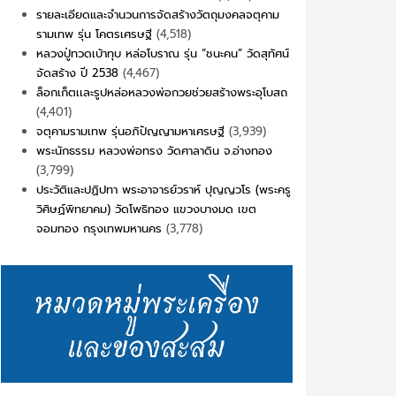
รายละเอียดและจำนวนการจัดสร้างวัตถุมงคลจตุคาม
รามเทพ รุ่น โคตรเศรษฐี
(4,518)
หลวงปู่ทวดเบ้าทุบ หล่อโบราณ รุ่น “ชนะคน” วัดสุทัศน์
จัดสร้าง ปี 2538
(4,467)
ล็อกเก็ตเเละรูปหล่อหลวงพ่อกวยช่วยสร้างพระอุโบสถ
(4,401)
จตุคามรามเทพ รุ่นอภิปัญญามหาเศรษฐี
(3,939)
พระนักธรรม หลวงพ่อทรง วัดศาลาดิน จ.อ่างทอง
(3,799)
ประวัติและปฏิปทา พระอาจารย์วราห์ ปุญญวโร (พระครู
วิศิษฏ์พิทยาคม) วัดโพธิทอง แขวงบางมด เขต
จอมทอง กรุงเทพมหานคร
(3,778)