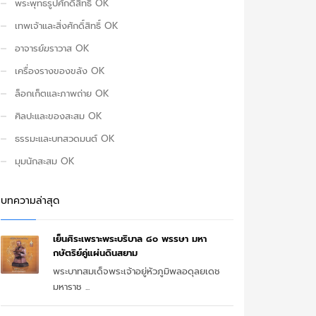
พระพุทธรูปศักดิ์สิทธิ์ OK
เทพเจ้าและสิ่งศักดิ์สิทธิ์ OK
อาจารย์ฆราวาส OK
เครื่องรางของขลัง OK
ล็อกเก็ตและภาพถ่าย OK
ศิลปะและของสะสม OK
ธรรมะและบทสวดมนต์ OK
มุมนักสะสม OK
บทความล่าสุด
เย็นศิระเพราะพระบริบาล ๘๐ พรรษา มหา
กษัตริย์คู่แผ่นดินสยาม
พระบาทสมเด็จพระเจ้าอยู่หัวภูมิพลอดุลยเดช
มหาราช ...