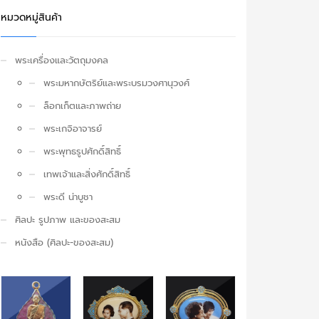
หมวดหมู่สินค้า
พระเครื่องและวัตถุมงคล
พระมหากษัตริย์และพระบรมวงศานุวงศ์
ล็อกเก็ตและภาพถ่าย
พระเกจิอาจารย์
พระพุทธรูปศักดิ์สิทธิ์
เทพเจ้าและสิ่งศักดิ์สิทธิ์
พระดี น่าบูชา
ศิลปะ รูปภาพ และของสะสม
หนังสือ (ศิลปะ-ของสะสม)