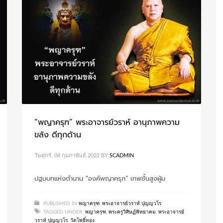
“พญาครุฑ” พระอาจารย์วราห์ อานุภาพความ
ขลัง ดีทุกด้าน
วันศุกร์, 04 กุมภาพันธ์ 2022
BY
SCADMIN
ปฐมบทแห่งตำนาน “องค์พญาครุฑ” เทพชั้นสูงผู้ม
PUBLISHED IN
พญาครุฑ
,
พระอาจารย์วราห์ ปุญญวโร
TAGGED UNDER:
พญาครุฑ
,
พระครูวิศิษฏ์พิทยาคม
,
พระอาจารย์
วราห์ ปุญญวโร
,
วัดโพธิ์ทอง