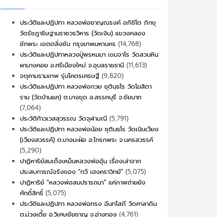
ประวัติและปฏิปทา หลวงพ่อชาญณรงค์ อภิชิโต ภิกขุ
วัดรัชฎาธิษฐานราชวรวิหาร (วัดเงิน) แขวงคลอง
ชักพระ เขตตลิ่งชัน กรุงเทพมหานคร
(14,768)
ประวัติและปฏิปทาหลวงปู่พรหมมา เขมจาโร วัดสวนหิน
ผานางคอย อ.ศรีเมืองใหม่ จ.อุบลราชธานี
(11,613)
จตุคามรามเทพ รุ่นโคตรเศรษฐี
(9,820)
ประวัติและปฏิปทา หลวงพ่อกวย ชุตินฺธโร วัดโฆสิตา
ราม (วัดบ้านแค) ต.บางขุด อ.สรรคบุรี จ.ชัยนาท
(7,064)
ประวัติท้าวเวสสุวรรณ วัดจุฬามณี
(5,791)
ประวัติและปฏิปทา หลวงพ่อน้อย ชุตินธโร วัดเนินเวียง
(เวียงสวรรค์) ต.บางมะฝ่อ อ.โกรกพระ จ.นครสวรรค์
(5,290)
ปาฏิหาริย์สมเด็จเหม็นหลวงพ่ออุ้น เรื่องเล่าจาก
ประสบการณ์จริงของ “ทวี เฮงคราวิทย์”
(5,075)
ปาฏิหาริย์ “หลวงพ่อสมปรารถนา” แค่ภาพถ่ายยัง
ศักดิ์สิทธิ์
(5,075)
ประวัติและปฏิปทา หลวงพ่อทรง ฉันทโสภี วัดศาลาดิน
ต.ม่วงเตี้ย อ.วิเศษชัยชาญ จ.อ่างทอง
(4,761)