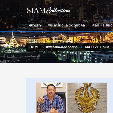
หน้าแรก
พระเครื่องและวัตถุมงคล
ศิลปะและขอ
HOME
เทพเจ้าและสิ่งศักดิ์สิทธิ์
ARCHIVE FROM C