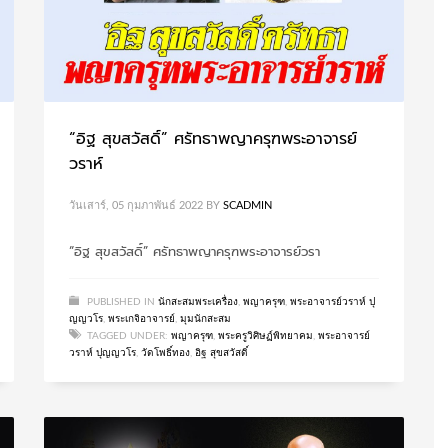
“อิฐ สุขสวัสดิ์” ศรัทธาพญาครุฑพระอาจารย์
วราห์
วันเสาร์, 05 กุมภาพันธ์ 2022
BY
SCADMIN
“อิฐ สุขสวัสดิ์” ศรัทธาพญาครุฑพระอาจารย์วรา
PUBLISHED IN
นักสะสมพระเครื่อง
,
พญาครุฑ
,
พระอาจารย์วราห์ ปุ
ญญวโร
,
พระเกจิอาจารย์
,
มุมนักสะสม
TAGGED UNDER:
พญาครุฑ
,
พระครูวิศิษฏ์พิทยาคม
,
พระอาจารย์
วราห์ ปุญญวโร
,
วัดโพธิ์ทอง
,
อิฐ สุขสวัสดิ์