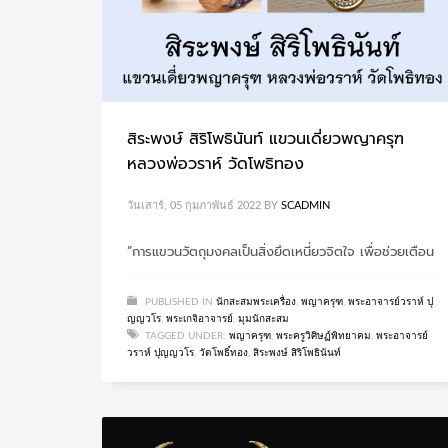
สิระพงษ์ สิริโพธินันท์ แขวนเดี่ยวพญาครุฑ
หลวงพ่อวราห์ วัดโพธิทอง
วันเสาร์, 05 กุมภาพันธ์ 2022
BY
SCADMIN
“การแขวนวัตถุมงคลเป็นสิ่งยึดเหนี่ยวจิตใจ เพื่อช่วยเตือน
PUBLISHED IN
นักสะสมพระเครื่อง
,
พญาครุฑ
,
พระอาจารย์วราห์ ปุ
ญญวโร
,
พระเกจิอาจารย์
,
มุมนักสะสม
TAGGED UNDER:
พญาครุฑ
,
พระครูวิศิษฏ์พิทยาคม
,
พระอาจารย์
วราห์ ปุญญวโร
,
วัดโพธิ์ทอง
,
สิระพงษ์ สิริโพธินันท์