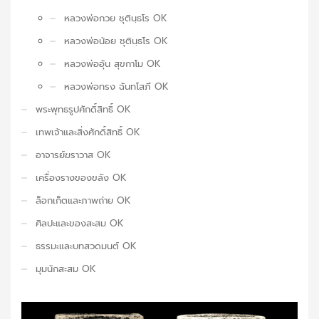
หลวงพ่อกวย ชุตินฺธโร OK
หลวงพ่อน้อย ชุตินฺธโร OK
หลวงพ่ออุ้น สุขกาโม OK
หลวงพ่อทรง ฉันทโสภี OK
พระพุทธรูปศักดิ์สิทธิ์ OK
เทพเจ้าและสิ่งศักดิ์สิทธิ์ OK
อาจารย์ฆราวาส OK
เครื่องรางของขลัง OK
ล็อกเก็ตและภาพถ่าย OK
ศิลปะและของสะสม OK
ธรรมะและบทสวดมนต์ OK
มุมนักสะสม OK