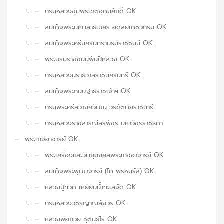
กรมหลวงชุมพรเขตอุดมศักดิ์ OK
สมเด็จพระมหิตลาธิเบศร อดุลยเดชวิกรม OK
สมเด็จพระศรีนครินทราบรมราชชนนี OK
พระบรมราชชนนีพันปีหลวง OK
กรมหลวงนราธิวาสราชนครินทร์ OK
สมเด็จพระกนิษฐาธิราชเจ้าฯ OK
กรมพระศรีสวางควัฒน วรขัตติยราชนารี
กรมหลวงราชสาริณีสิริพัชร มหาวัชรราชธิดา
พระเกจิอาจารย์ OK
พระเครื่องและวัตถุมงคลพระเกจิอาจารย์ OK
สมเด็จพระพุฒาจารย์ (โต พฺรหฺมรํสี) OK
หลวงปู่ทวด เหยียบน้ำทะเลจืด OK
กรมหลวงวชิรญาณสังวร OK
หลวงพ่อกวย ชุตินฺธโร OK