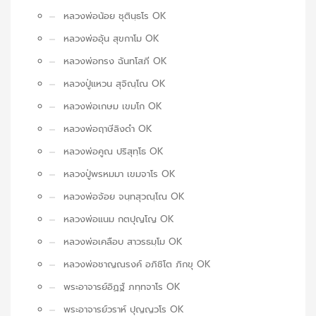
หลวงพ่อน้อย ชุตินฺธโร OK
หลวงพ่ออุ้น สุขกาโม OK
หลวงพ่อทรง ฉันทโสภี OK
หลวงปู่แหวน สุจิณฺโณ OK
หลวงพ่อเกษม เขมโก OK
หลวงพ่อฤาษีลิงดำ OK
หลวงพ่อคูณ ปริสุทฺโธ OK
หลวงปู่พรหมมา เขมจาโร OK
หลวงพ่อจ้อย จนฺทสุวณฺโณ OK
หลวงพ่อแนม กตปุญโญ OK
หลวงพ่อเคลือบ สาวรธมฺโม OK
หลวงพ่อชาญณรงค์ อภิชิโต ภิกขุ OK
พระอาจารย์อิฏฐ์ ภทฺทจาโร OK
พระอาจารย์วราห์ ปุญญวโร OK