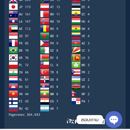
สอบถาม
Open ch