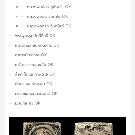
หลวงพ่อน้อย ชุตินฺธโร OK
หลวงพ่ออุ้น สุขกาโม OK
หลวงพ่อทรง ฉันทโสภี OK
พระพุทธรูปศักดิ์สิทธิ์ OK
เทพเจ้าและสิ่งศักดิ์สิทธิ์ OK
อาจารย์ฆราวาส OK
เครื่องรางของขลัง OK
ล็อกเก็ตและภาพถ่าย OK
ศิลปะและของสะสม OK
ธรรมะและบทสวดมนต์ OK
มุมนักสะสม OK