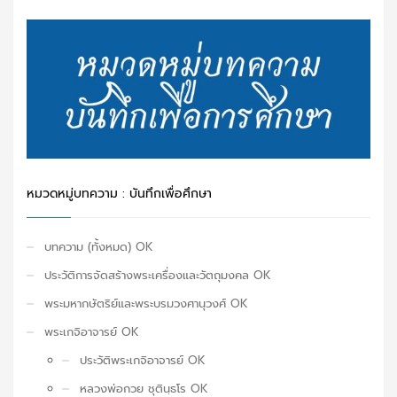
หมวดหมู่บทความ : บันทึกเพื่อศึกษา
บทความ (ทั้งหมด) OK
ประวัติการจัดสร้างพระเครื่องและวัตถุมงคล OK
พระมหากษัตริย์และพระบรมวงศานุวงศ์ OK
พระเกจิอาจารย์ OK
ประวัติพระเกจิอาจารย์ OK
หลวงพ่อกวย ชุตินฺธโร OK