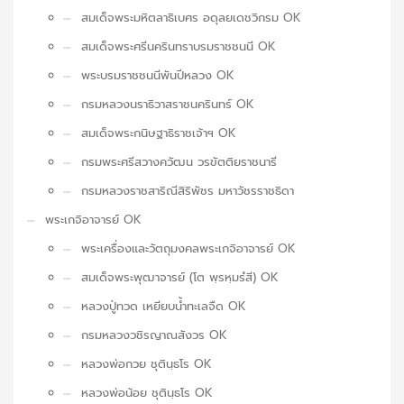
สมเด็จพระมหิตลาธิเบศร อดุลยเดชวิกรม OK
สมเด็จพระศรีนครินทราบรมราชชนนี OK
พระบรมราชชนนีพันปีหลวง OK
กรมหลวงนราธิวาสราชนครินทร์ OK
สมเด็จพระกนิษฐาธิราชเจ้าฯ OK
กรมพระศรีสวางควัฒน วรขัตติยราชนารี
กรมหลวงราชสาริณีสิริพัชร มหาวัชรราชธิดา
พระเกจิอาจารย์ OK
พระเครื่องและวัตถุมงคลพระเกจิอาจารย์ OK
สมเด็จพระพุฒาจารย์ (โต พฺรหฺมรํสี) OK
หลวงปู่ทวด เหยียบน้ำทะเลจืด OK
กรมหลวงวชิรญาณสังวร OK
หลวงพ่อกวย ชุตินฺธโร OK
หลวงพ่อน้อย ชุตินฺธโร OK