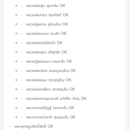
หลวงพ่ออุ้น สุขกาโม OK
หลวงพ่อทรง ฉันทโสภี OK
หลวงปู่แหวน สุจิณฺโณ OK
หลวงพ่อเกษม เขมโก OK
หลวงพ่อฤาษีลิงดำ OK
หลวงพ่อคูณ ปริสุทฺโธ OK
หลวงปู่พรหมมา เขมจาโร OK
หลวงพ่อจ้อย จนฺทสุวณฺโณ OK
หลวงพ่อแนม กตปุญโญ OK
หลวงพ่อเคลือบ สาวรธมฺโม OK
หลวงพ่อชาญณรงค์ อภิชิโต ภิกขุ OK
พระอาจารย์อิฏฐ์ ภทฺทจาโร OK
พระอาจารย์วราห์ ปุญญวโร OK
พระพุทธรูปศักดิ์สิทธิ์ OK