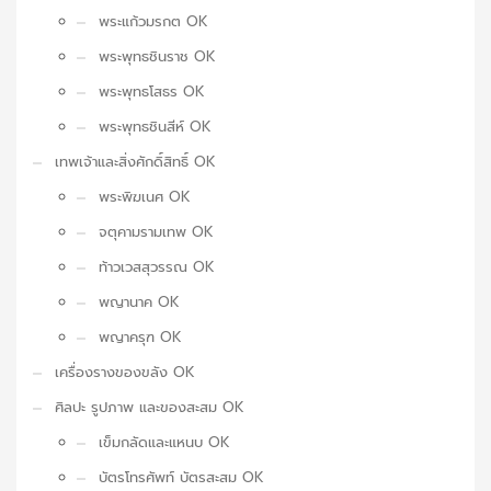
พระแก้วมรกต OK
พระพุทธชินราช OK
พระพุทธโสธร OK
พระพุทธชินสีห์ OK
เทพเจ้าและสิ่งศักดิ์สิทธิ์ OK
พระพิฆเนศ OK
จตุคามรามเทพ OK
ท้าวเวสสุวรรณ OK
พญานาค OK
พญาครุฑ OK
เครื่องรางของขลัง OK
ศิลปะ รูปภาพ และของสะสม OK
เข็มกลัดและแหนบ OK
บัตรโทรศัพท์ บัตรสะสม OK