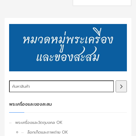
พระเครื่องและของสะสม
พระเครื่องและวัตถุมงคล OK
ล็อกเก็ตและภาพถ่าย OK