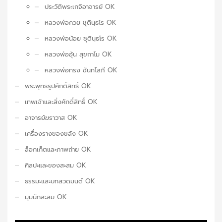
ประวัติพระเกจิอาจารย์ OK
หลวงพ่อกวย ชุตินฺธโร OK
หลวงพ่อน้อย ชุตินฺธโร OK
หลวงพ่ออุ้น สุขกาโม OK
หลวงพ่อทรง ฉันทโสภี OK
พระพุทธรูปศักดิ์สิทธิ์ OK
เทพเจ้าและสิ่งศักดิ์สิทธิ์ OK
อาจารย์ฆราวาส OK
เครื่องรางของขลัง OK
ล็อกเก็ตและภาพถ่าย OK
ศิลปะและของสะสม OK
ธรรมะและบทสวดมนต์ OK
มุมนักสะสม OK