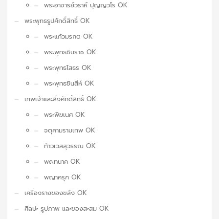
พระอาจารย์วราห์ ปุญญวโร OK
พระพุทธรูปศักดิ์สิทธิ์ OK
พระแก้วมรกต OK
พระพุทธชินราช OK
พระพุทธโสธร OK
พระพุทธชินสีห์ OK
เทพเจ้าและสิ่งศักดิ์สิทธิ์ OK
พระพิฆเนศ OK
จตุคามรามเทพ OK
ท้าวเวสสุวรรณ OK
พญานาค OK
พญาครุฑ OK
เครื่องรางของขลัง OK
ศิลปะ รูปภาพ และของสะสม OK