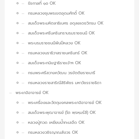
รัชกาลที่ ๑๐ OK
กรมหลวงชุมพรเขตอุดมศักดิ์ OK
สมเด็จพระมหิตลาธิเบศร อดุลยเดชวิกรม OK
สมเด็จพระศรีนครินทราบรมราชชนนี OK
พระบรมราชชนนีพันปีหลวง OK
กรมหลวงนราธิวาสราชนครินทร์ OK
สมเด็จพระกนิษฐาธิราชเจ้าฯ OK
กรมพระศรีสวางควัฒน วรขัตติยราชนารี
กรมหลวงราชสาริณีสิริพัชร มหาวัชรราชธิดา
พระเกจิอาจารย์ OK
พระเครื่องและวัตถุมงคลพระเกจิอาจารย์ OK
สมเด็จพระพุฒาจารย์ (โต พฺรหฺมรํสี) OK
หลวงปู่ทวด เหยียบน้ำทะเลจืด OK
กรมหลวงวชิรญาณสังวร OK