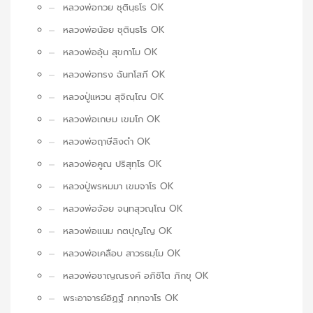
หลวงพ่อกวย ชุตินฺธโร OK
หลวงพ่อน้อย ชุตินฺธโร OK
หลวงพ่ออุ้น สุขกาโม OK
หลวงพ่อทรง ฉันทโสภี OK
หลวงปู่แหวน สุจิณฺโณ OK
หลวงพ่อเกษม เขมโก OK
หลวงพ่อฤาษีลิงดำ OK
หลวงพ่อคูณ ปริสุทฺโธ OK
หลวงปู่พรหมมา เขมจาโร OK
หลวงพ่อจ้อย จนฺทสุวณฺโณ OK
หลวงพ่อแนม กตปุญโญ OK
หลวงพ่อเคลือบ สาวรธมฺโม OK
หลวงพ่อชาญณรงค์ อภิชิโต ภิกขุ OK
พระอาจารย์อิฏฐ์ ภทฺทจาโร OK