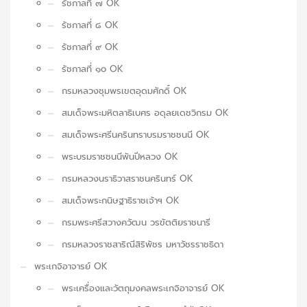
รัชกาลที่ ๗ OK
รัชกาลที่ ๘ OK
รัชกาลที่ ๙ OK
รัชกาลที่ ๑๐ OK
กรมหลวงชุมพรเขตอุดมศักดิ์ OK
สมเด็จพระมหิตลาธิเบศร อดุลยเดชวิกรม OK
สมเด็จพระศรีนครินทราบรมราชชนนี OK
พระบรมราชชนนีพันปีหลวง OK
กรมหลวงนราธิวาสราชนครินทร์ OK
สมเด็จพระกนิษฐาธิราชเจ้าฯ OK
กรมพระศรีสวางควัฒน วรขัตติยราชนารี
กรมหลวงราชสาริณีสิริพัชร มหาวัชรราชธิดา
พระเกจิอาจารย์ OK
พระเครื่องและวัตถุมงคลพระเกจิอาจารย์ OK