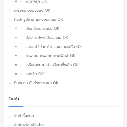
พญาครุฑ OK
เครื่องรางของขลัง OK
ศิลปะ รูปภาพ และของสะสม OK
เข็มกลัดและแหนบ OK
บัตรโทรศัพท์ บัตรสะสม OK
แสตมป์ โปสการ์ด และตราประทับ OK
ภาพถ่าย ภาพวาด ภาพพิมพ์ OK
เหรียญกษาปณ์ เหรียญที่ระลึก OK
หนังสือ OK
ปันกันชม (โชว์ของสะสม) OK
ร้านค้า
สินค้าทั้งหมด
สินค้าพร้อมจำหน่าย