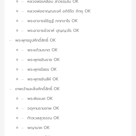
หลวงพ่อเคลือบ สาวรธมฺโม OK
หลวงพ่อชาญณรงค์ อภิชิโต ภิกขุ OK
พระอาจารย์อิฏฐ์ ภทฺทจาโร OK
พระอาจารย์วราห์ ปุญญวโร OK
พระพุทธรูปศักดิ์สิทธิ์ OK
พระแก้วมรกต OK
พระพุทธชินราช OK
พระพุทธโสธร OK
พระพุทธชินสีห์ OK
เทพเจ้าและสิ่งศักดิ์สิทธิ์ OK
พระพิฆเนศ OK
จตุคามรามเทพ OK
ท้าวเวสสุวรรณ OK
พญานาค OK