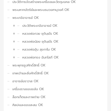
ประวัติการจัดสร้างพระเครื่องและวัตถุมงคล OK
พระมหากษัตริย์และพระบรมวงศานุวงศ์ OK
พระเกจิอาจารย์ OK
ประวัติพระเกจิอาจารย์ OK
หลวงพ่อกวย ชุตินฺธโร OK
หลวงพ่อน้อย ชุตินฺธโร OK
หลวงพ่ออุ้น สุขกาโม OK
หลวงพ่อทรง ฉันทโสภี OK
พระพุทธรูปศักดิ์สิทธิ์ OK
เทพเจ้าและสิ่งศักดิ์สิทธิ์ OK
อาจารย์ฆราวาส OK
เครื่องรางของขลัง OK
ล็อกเก็ตและภาพถ่าย OK
ศิลปะและของสะสม OK