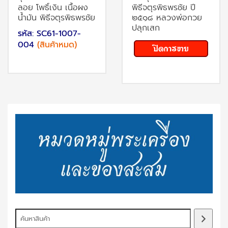
ลอย โพธิ์เงิน เนื้อผง
พิธีจตุรพิธพรชัย ปี
น้ำมัน พิธีจตุรพิธพรชัย
๒๕๑๘ หลวงพ่อกวย
ปลุกเสก
รหัส: SC61-1007-
004
(สินค้าหมด)