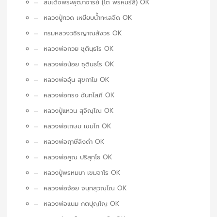
สมเด็จพระพุฒาจารย์ (โต พฺรหฺมรํสี) OK
หลวงปู่ทวด เหยียบน้ำทะเลจืด OK
กรมหลวงวชิรญาณสังวร OK
หลวงพ่อกวย ชุตินฺธโร OK
หลวงพ่อน้อย ชุตินฺธโร OK
หลวงพ่ออุ้น สุขกาโม OK
หลวงพ่อทรง ฉันทโสภี OK
หลวงปู่แหวน สุจิณฺโณ OK
หลวงพ่อเกษม เขมโก OK
หลวงพ่อฤาษีลิงดำ OK
หลวงพ่อคูณ ปริสุทฺโธ OK
หลวงปู่พรหมมา เขมจาโร OK
หลวงพ่อจ้อย จนฺทสุวณฺโณ OK
หลวงพ่อแนม กตปุญโญ OK