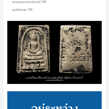
ธรรมะและบทสวดมนต์ OK
มุมนักสะสม OK