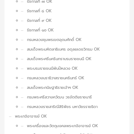
รัชกาลที่ ๗ OK
รัชกาลที่ ๘ OK
รัชกาลที่ ๙ OK
รัชกาลที่ ๑๐ OK
กรมหลวงชุมพรเขตอุดมศักดิ์ OK
สมเด็จพระมหิตลาธิเบศร อดุลยเดชวิกรม OK
สมเด็จพระศรีนครินทราบรมราชชนนี OK
พระบรมราชชนนีพันปีหลวง OK
กรมหลวงนราธิวาสราชนครินทร์ OK
สมเด็จพระกนิษฐาธิราชเจ้าฯ OK
กรมพระศรีสวางควัฒน วรขัตติยราชนารี
กรมหลวงราชสาริณีสิริพัชร มหาวัชรราชธิดา
พระเกจิอาจารย์ OK
พระเครื่องและวัตถุมงคลพระเกจิอาจารย์ OK