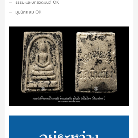
ธรรมะและบทสวดมนต์ OK
มุมนักสะสม OK