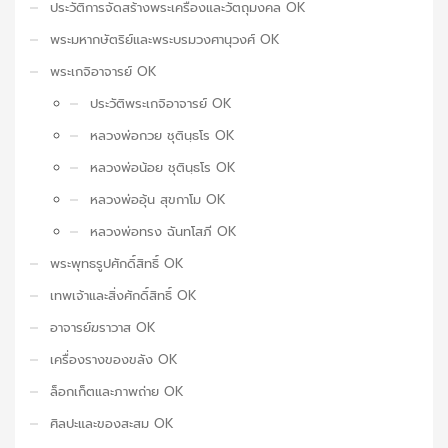
ประวัติการจัดสร้างพระเครื่องและวัตถุมงคล OK
พระมหากษัตริย์และพระบรมวงศานุวงศ์ OK
พระเกจิอาจารย์ OK
ประวัติพระเกจิอาจารย์ OK
หลวงพ่อกวย ชุตินฺธโร OK
หลวงพ่อน้อย ชุตินฺธโร OK
หลวงพ่ออุ้น สุขกาโม OK
หลวงพ่อทรง ฉันทโสภี OK
พระพุทธรูปศักดิ์สิทธิ์ OK
เทพเจ้าและสิ่งศักดิ์สิทธิ์ OK
อาจารย์ฆราวาส OK
เครื่องรางของขลัง OK
ล็อกเก็ตและภาพถ่าย OK
ศิลปะและของสะสม OK