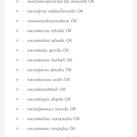
สมเด็จพระพุฒาจารย์ (โต พฺรหฺมรํสี) OK
หลวงปู่ทวด เหยียบน้ำทะเลจืด OK
กรมหลวงวชิรญาณสังวร OK
หลวงพ่อกวย ชุตินฺธโร OK
หลวงพ่อน้อย ชุตินฺธโร OK
หลวงพ่ออุ้น สุขกาโม OK
หลวงพ่อทรง ฉันทโสภี OK
หลวงปู่แหวน สุจิณฺโณ OK
หลวงพ่อเกษม เขมโก OK
หลวงพ่อฤาษีลิงดำ OK
หลวงพ่อคูณ ปริสุทฺโธ OK
หลวงปู่พรหมมา เขมจาโร OK
หลวงพ่อจ้อย จนฺทสุวณฺโณ OK
หลวงพ่อแนม กตปุญโญ OK