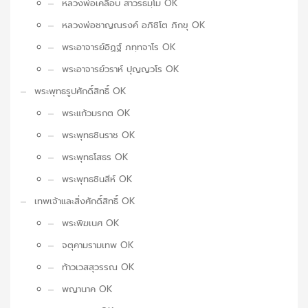
หลวงพ่อเคลือบ สาวรธมฺโม OK
หลวงพ่อชาญณรงค์ อภิชิโต ภิกขุ OK
พระอาจารย์อิฏฐ์ ภทฺทจาโร OK
พระอาจารย์วราห์ ปุญญวโร OK
พระพุทธรูปศักดิ์สิทธิ์ OK
พระแก้วมรกต OK
พระพุทธชินราช OK
พระพุทธโสธร OK
พระพุทธชินสีห์ OK
เทพเจ้าและสิ่งศักดิ์สิทธิ์ OK
พระพิฆเนศ OK
จตุคามรามเทพ OK
ท้าวเวสสุวรรณ OK
พญานาค OK