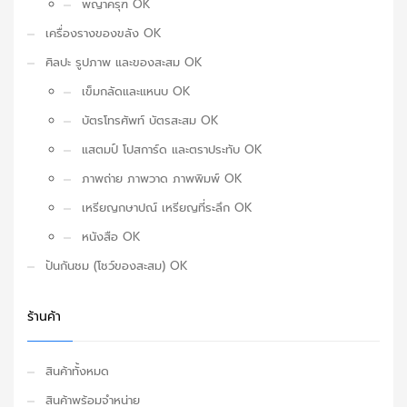
พญาครุฑ OK
เครื่องรางของขลัง OK
ศิลปะ รูปภาพ และของสะสม OK
เข็มกลัดและแหนบ OK
บัตรโทรศัพท์ บัตรสะสม OK
แสตมป์ โปสการ์ด และตราประทับ OK
ภาพถ่าย ภาพวาด ภาพพิมพ์ OK
เหรียญกษาปณ์ เหรียญที่ระลึก OK
หนังสือ OK
ปันกันชม (โชว์ของสะสม) OK
ร้านค้า
สินค้าทั้งหมด
สินค้าพร้อมจำหน่าย