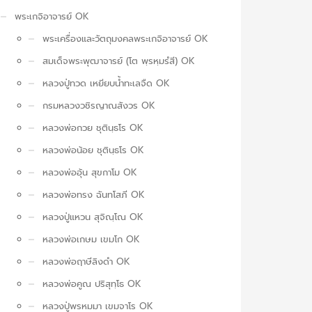
พระเกจิอาจารย์ OK
พระเครื่องและวัตถุมงคลพระเกจิอาจารย์ OK
สมเด็จพระพุฒาจารย์ (โต พฺรหฺมรํสี) OK
หลวงปู่ทวด เหยียบน้ำทะเลจืด OK
กรมหลวงวชิรญาณสังวร OK
หลวงพ่อกวย ชุตินฺธโร OK
หลวงพ่อน้อย ชุตินฺธโร OK
หลวงพ่ออุ้น สุขกาโม OK
หลวงพ่อทรง ฉันทโสภี OK
หลวงปู่แหวน สุจิณฺโณ OK
หลวงพ่อเกษม เขมโก OK
หลวงพ่อฤาษีลิงดำ OK
หลวงพ่อคูณ ปริสุทฺโธ OK
หลวงปู่พรหมมา เขมจาโร OK