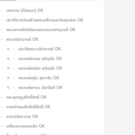
บทความ (ทั้งหมด) OK
ประวัติการจัดสร้างพระเครื่องและวัตถุมงคล OK
พระมหากษัตริย์และพระบรมวงศานุวงศ์ OK
พระเกจิอาจารย์ OK
ประวัติพระเกจิอาจารย์ OK
หลวงพ่อกวย ชุตินฺธโร OK
หลวงพ่อน้อย ชุตินฺธโร OK
หลวงพ่ออุ้น สุขกาโม OK
หลวงพ่อทรง ฉันทโสภี OK
พระพุทธรูปศักดิ์สิทธิ์ OK
เทพเจ้าและสิ่งศักดิ์สิทธิ์ OK
อาจารย์ฆราวาส OK
เครื่องรางของขลัง OK