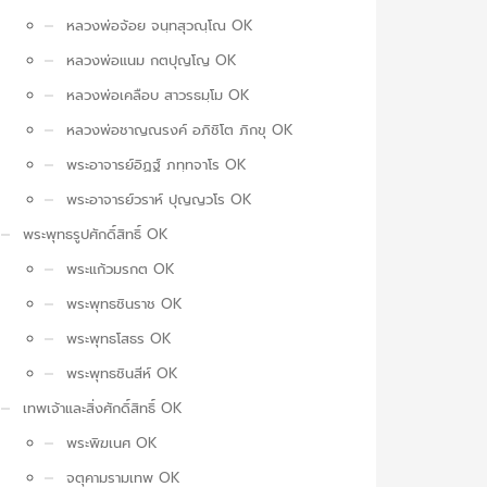
หลวงพ่อจ้อย จนฺทสุวณฺโณ OK
หลวงพ่อแนม กตปุญโญ OK
หลวงพ่อเคลือบ สาวรธมฺโม OK
หลวงพ่อชาญณรงค์ อภิชิโต ภิกขุ OK
พระอาจารย์อิฏฐ์ ภทฺทจาโร OK
พระอาจารย์วราห์ ปุญญวโร OK
พระพุทธรูปศักดิ์สิทธิ์ OK
พระแก้วมรกต OK
พระพุทธชินราช OK
พระพุทธโสธร OK
พระพุทธชินสีห์ OK
เทพเจ้าและสิ่งศักดิ์สิทธิ์ OK
พระพิฆเนศ OK
จตุคามรามเทพ OK