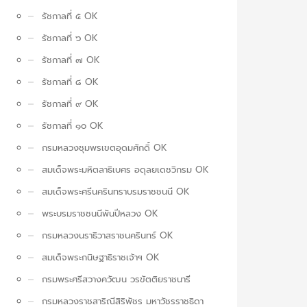
รัชกาลที่ ๕ OK
รัชกาลที่ ๖ OK
รัชกาลที่ ๗ OK
รัชกาลที่ ๘ OK
รัชกาลที่ ๙ OK
รัชกาลที่ ๑๐ OK
กรมหลวงชุมพรเขตอุดมศักดิ์ OK
สมเด็จพระมหิตลาธิเบศร อดุลยเดชวิกรม OK
สมเด็จพระศรีนครินทราบรมราชชนนี OK
พระบรมราชชนนีพันปีหลวง OK
กรมหลวงนราธิวาสราชนครินทร์ OK
สมเด็จพระกนิษฐาธิราชเจ้าฯ OK
กรมพระศรีสวางควัฒน วรขัตติยราชนารี
กรมหลวงราชสาริณีสิริพัชร มหาวัชรราชธิดา