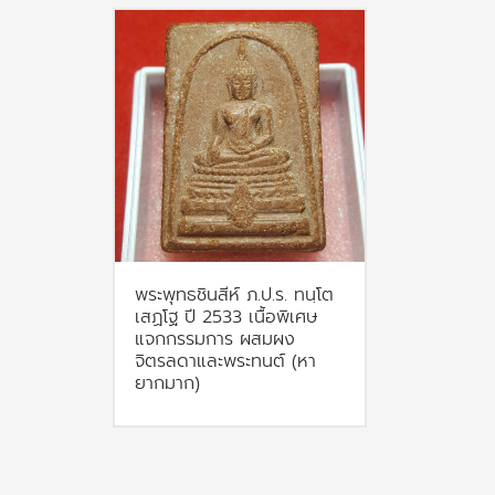
พระพุทธชินสีห์ ภ.ป.ร. ทนฺโต
เสฏโฐ ปี 2533 เนื้อพิเศษ
แจกกรรมการ ผสมผง
จิตรลดาและพระทนต์ (หา
ยากมาก)