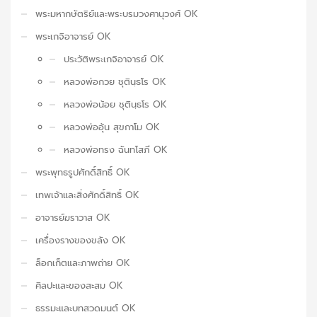
พระมหากษัตริย์และพระบรมวงศานุวงศ์ OK
พระเกจิอาจารย์ OK
ประวัติพระเกจิอาจารย์ OK
หลวงพ่อกวย ชุตินฺธโร OK
หลวงพ่อน้อย ชุตินฺธโร OK
หลวงพ่ออุ้น สุขกาโม OK
หลวงพ่อทรง ฉันทโสภี OK
พระพุทธรูปศักดิ์สิทธิ์ OK
เทพเจ้าและสิ่งศักดิ์สิทธิ์ OK
อาจารย์ฆราวาส OK
เครื่องรางของขลัง OK
ล็อกเก็ตและภาพถ่าย OK
ศิลปะและของสะสม OK
ธรรมะและบทสวดมนต์ OK