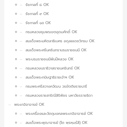
รัชกาลที่ ๘ OK
รัชกาลที่ ๙ OK
รัชกาลที่ ๑๐ OK
กรมหลวงชุมพรเขตอุดมศักดิ์ OK
สมเด็จพระมหิตลาธิเบศร อดุลยเดชวิกรม OK
สมเด็จพระศรีนครินทราบรมราชชนนี OK
พระบรมราชชนนีพันปีหลวง OK
กรมหลวงนราธิวาสราชนครินทร์ OK
สมเด็จพระกนิษฐาธิราชเจ้าฯ OK
กรมพระศรีสวางควัฒน วรขัตติยราชนารี
กรมหลวงราชสาริณีสิริพัชร มหาวัชรราชธิดา
พระเกจิอาจารย์ OK
พระเครื่องและวัตถุมงคลพระเกจิอาจารย์ OK
สมเด็จพระพุฒาจารย์ (โต พฺรหฺมรํสี) OK