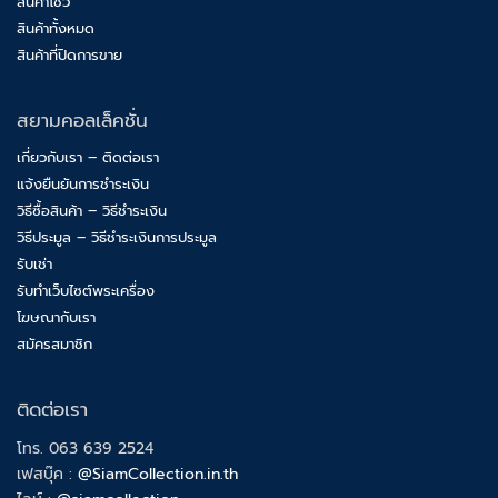
สินค้าโชว์
สินค้าทั้งหมด
สินค้าที่ปิดการขาย
สยามคอลเล็คชั่น
เกี่ยวกับเรา – ติดต่อเรา
แจ้งยืนยันการชำระเงิน
วิธีซื้อสินค้า – วิธีชำระเงิน
วิธีประมูล – วิธีชำระเงินการประมูล
รับเช่า
รับทำเว็บไซต์พระเครื่อง
โฆษณากับเรา
สมัครสมาชิก
ติดต่อเรา
โทร. 063 639 2524
เฟสบุ๊ค :
@SiamCollection.in.th