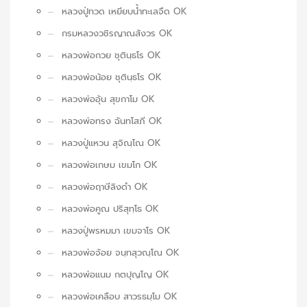
หลวงปู่ทวด เหยียบน้ำทะเลจืด OK
กรมหลวงวชิรญาณสังวร OK
หลวงพ่อกวย ชุตินฺธโร OK
หลวงพ่อน้อย ชุตินฺธโร OK
หลวงพ่ออุ้น สุขกาโม OK
หลวงพ่อทรง ฉันทโสภี OK
หลวงปู่แหวน สุจิณฺโณ OK
หลวงพ่อเกษม เขมโก OK
หลวงพ่อฤาษีลิงดำ OK
หลวงพ่อคูณ ปริสุทฺโธ OK
หลวงปู่พรหมมา เขมจาโร OK
หลวงพ่อจ้อย จนฺทสุวณฺโณ OK
หลวงพ่อแนม กตปุญโญ OK
หลวงพ่อเคลือบ สาวรธมฺโม OK