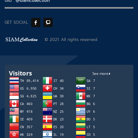
ไลน์ :
@siamcollection
GET SOCIAL
© 2021. All rights reserved.