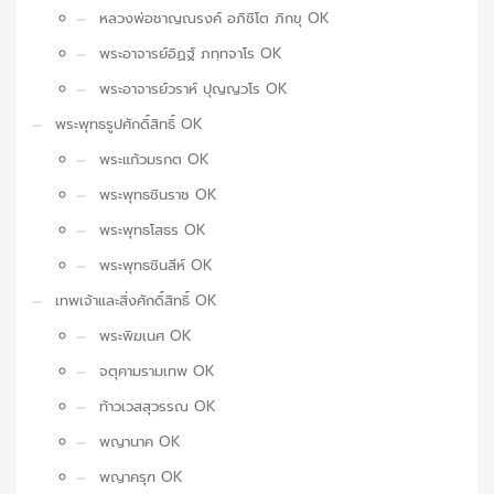
หลวงพ่อชาญณรงค์ อภิชิโต ภิกขุ OK
พระอาจารย์อิฏฐ์ ภทฺทจาโร OK
พระอาจารย์วราห์ ปุญญวโร OK
พระพุทธรูปศักดิ์สิทธิ์ OK
พระแก้วมรกต OK
พระพุทธชินราช OK
พระพุทธโสธร OK
พระพุทธชินสีห์ OK
เทพเจ้าและสิ่งศักดิ์สิทธิ์ OK
พระพิฆเนศ OK
จตุคามรามเทพ OK
ท้าวเวสสุวรรณ OK
พญานาค OK
พญาครุฑ OK