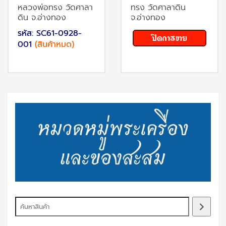
หลวงพ่อทรง วัดศาลา
ทรง วัดศาลาดิน
ดิน จ.อ่างทอง
จ.อ่างทอง
รหัส: SC61-0928-
001
(สินค้าหมด)