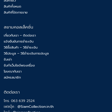
สินค้าโชว์
สินค้าทั้งหมด
สินค้าที่ปิดการขาย
สยามคอลเล็คชั่น
เกี่ยวกับเรา – ติดต่อเรา
แจ้งยืนยันการชำระเงิน
วิธีซื้อสินค้า – วิธีชำระเงิน
วิธีประมูล – วิธีชำระเงินการประมูล
รับเช่า
รับทำเว็บไซต์พระเครื่อง
โฆษณากับเรา
สมัครสมาชิก
ติดต่อเรา
โทร. 063 639 2524
เฟสบุ๊ค :
@SiamCollection.in.th