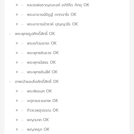
หลวงพ่อชาญณรงค์ อภิชิโต ภิกขุ OK
พระอาจารย์อิฏฐ์ ภทฺทจาโร OK
พระอาจารย์วราห์ ปุญญวโร OK
พระพุทธรูปศักดิ์สิทธิ์ OK
พระแก้วมรกต OK
พระพุทธชินราช OK
พระพุทธโสธร OK
พระพุทธชินสีห์ OK
เทพเจ้าและสิ่งศักดิ์สิทธิ์ OK
พระพิฆเนศ OK
จตุคามรามเทพ OK
ท้าวเวสสุวรรณ OK
พญานาค OK
พญาครุฑ OK