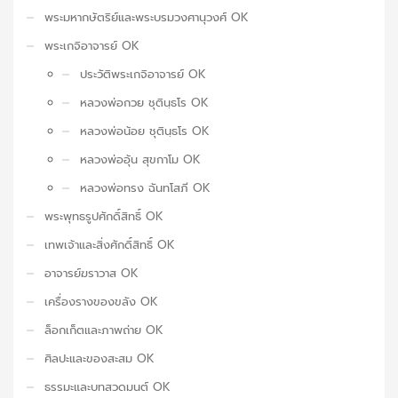
พระมหากษัตริย์และพระบรมวงศานุวงศ์ OK
พระเกจิอาจารย์ OK
ประวัติพระเกจิอาจารย์ OK
หลวงพ่อกวย ชุตินฺธโร OK
หลวงพ่อน้อย ชุตินฺธโร OK
หลวงพ่ออุ้น สุขกาโม OK
หลวงพ่อทรง ฉันทโสภี OK
พระพุทธรูปศักดิ์สิทธิ์ OK
เทพเจ้าและสิ่งศักดิ์สิทธิ์ OK
อาจารย์ฆราวาส OK
เครื่องรางของขลัง OK
ล็อกเก็ตและภาพถ่าย OK
ศิลปะและของสะสม OK
ธรรมะและบทสวดมนต์ OK