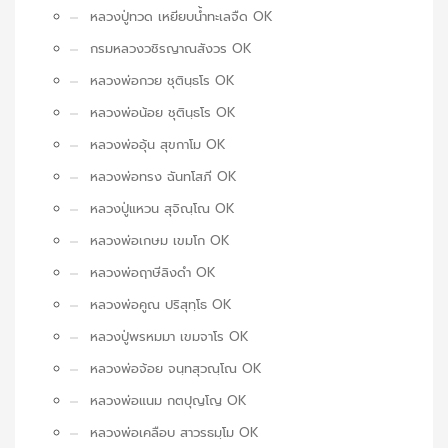
หลวงปู่ทวด เหยียบน้ำทะเลจืด OK
กรมหลวงวชิรญาณสังวร OK
หลวงพ่อกวย ชุตินฺธโร OK
หลวงพ่อน้อย ชุตินฺธโร OK
หลวงพ่ออุ้น สุขกาโม OK
หลวงพ่อทรง ฉันทโสภี OK
หลวงปู่แหวน สุจิณฺโณ OK
หลวงพ่อเกษม เขมโก OK
หลวงพ่อฤาษีลิงดำ OK
หลวงพ่อคูณ ปริสุทฺโธ OK
หลวงปู่พรหมมา เขมจาโร OK
หลวงพ่อจ้อย จนฺทสุวณฺโณ OK
หลวงพ่อแนม กตปุญโญ OK
หลวงพ่อเคลือบ สาวรธมฺโม OK