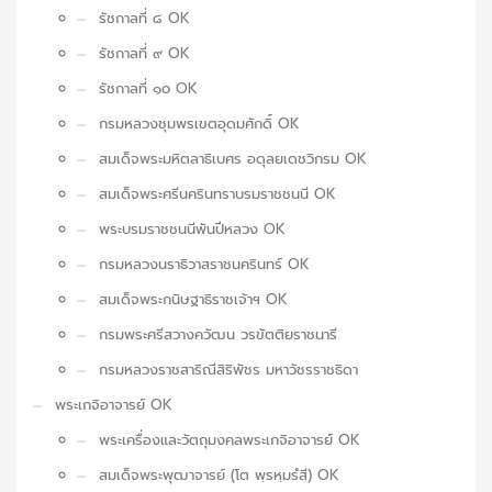
รัชกาลที่ ๘ OK
รัชกาลที่ ๙ OK
รัชกาลที่ ๑๐ OK
กรมหลวงชุมพรเขตอุดมศักดิ์ OK
สมเด็จพระมหิตลาธิเบศร อดุลยเดชวิกรม OK
สมเด็จพระศรีนครินทราบรมราชชนนี OK
พระบรมราชชนนีพันปีหลวง OK
กรมหลวงนราธิวาสราชนครินทร์ OK
สมเด็จพระกนิษฐาธิราชเจ้าฯ OK
กรมพระศรีสวางควัฒน วรขัตติยราชนารี
กรมหลวงราชสาริณีสิริพัชร มหาวัชรราชธิดา
พระเกจิอาจารย์ OK
พระเครื่องและวัตถุมงคลพระเกจิอาจารย์ OK
สมเด็จพระพุฒาจารย์ (โต พฺรหฺมรํสี) OK