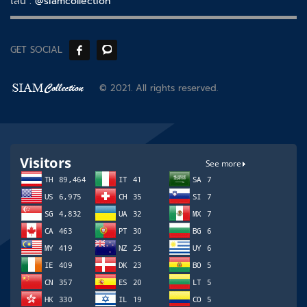
ไลน์ :
@siamcollection
GET SOCIAL
© 2021. All rights reserved.