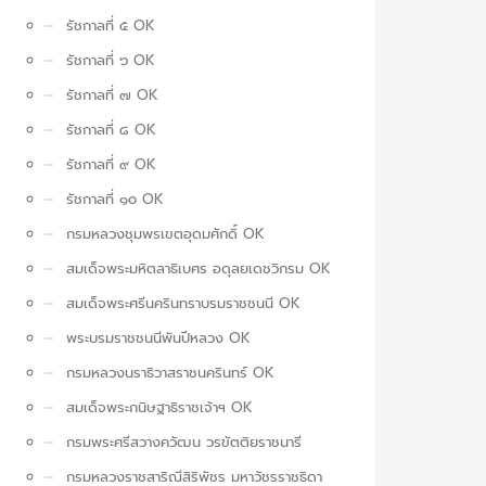
รัชกาลที่ ๕ OK
รัชกาลที่ ๖ OK
รัชกาลที่ ๗ OK
รัชกาลที่ ๘ OK
รัชกาลที่ ๙ OK
รัชกาลที่ ๑๐ OK
กรมหลวงชุมพรเขตอุดมศักดิ์ OK
สมเด็จพระมหิตลาธิเบศร อดุลยเดชวิกรม OK
สมเด็จพระศรีนครินทราบรมราชชนนี OK
พระบรมราชชนนีพันปีหลวง OK
กรมหลวงนราธิวาสราชนครินทร์ OK
สมเด็จพระกนิษฐาธิราชเจ้าฯ OK
กรมพระศรีสวางควัฒน วรขัตติยราชนารี
กรมหลวงราชสาริณีสิริพัชร มหาวัชรราชธิดา