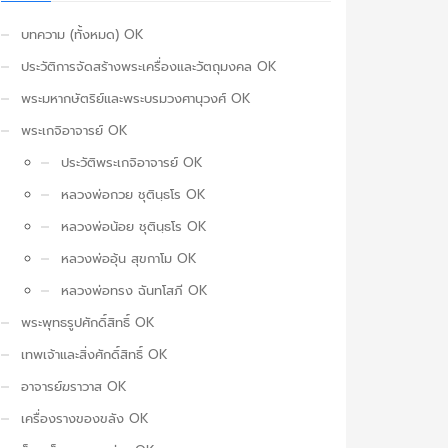
บทความ (ทั้งหมด) OK
ประวัติการจัดสร้างพระเครื่องและวัตถุมงคล OK
พระมหากษัตริย์และพระบรมวงศานุวงศ์ OK
พระเกจิอาจารย์ OK
ประวัติพระเกจิอาจารย์ OK
หลวงพ่อกวย ชุตินฺธโร OK
หลวงพ่อน้อย ชุตินฺธโร OK
หลวงพ่ออุ้น สุขกาโม OK
หลวงพ่อทรง ฉันทโสภี OK
พระพุทธรูปศักดิ์สิทธิ์ OK
เทพเจ้าและสิ่งศักดิ์สิทธิ์ OK
อาจารย์ฆราวาส OK
เครื่องรางของขลัง OK