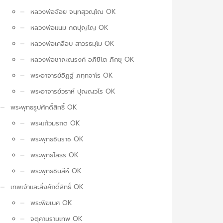
หลวงพ่อจ้อย จนฺทสุวณฺโณ OK
หลวงพ่อแนม กตปุญโญ OK
หลวงพ่อเคลือบ สาวรธมฺโม OK
หลวงพ่อชาญณรงค์ อภิชิโต ภิกขุ OK
พระอาจารย์อิฏฐ์ ภทฺทจาโร OK
พระอาจารย์วราห์ ปุญญวโร OK
พระพุทธรูปศักดิ์สิทธิ์ OK
พระแก้วมรกต OK
พระพุทธชินราช OK
พระพุทธโสธร OK
พระพุทธชินสีห์ OK
เทพเจ้าและสิ่งศักดิ์สิทธิ์ OK
พระพิฆเนศ OK
จตุคามรามเทพ OK