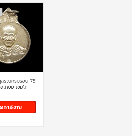
นุสรณ์ครบรอบ 75
่อเกษม เขมโก
.