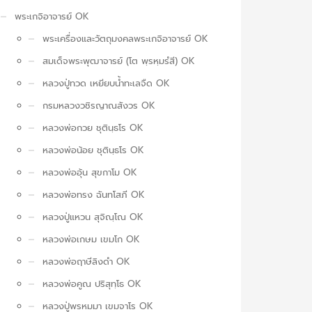
พระเกจิอาจารย์ OK
พระเครื่องและวัตถุมงคลพระเกจิอาจารย์ OK
สมเด็จพระพุฒาจารย์ (โต พฺรหฺมรํสี) OK
หลวงปู่ทวด เหยียบน้ำทะเลจืด OK
กรมหลวงวชิรญาณสังวร OK
หลวงพ่อกวย ชุตินฺธโร OK
หลวงพ่อน้อย ชุตินฺธโร OK
หลวงพ่ออุ้น สุขกาโม OK
หลวงพ่อทรง ฉันทโสภี OK
หลวงปู่แหวน สุจิณฺโณ OK
หลวงพ่อเกษม เขมโก OK
หลวงพ่อฤาษีลิงดำ OK
หลวงพ่อคูณ ปริสุทฺโธ OK
หลวงปู่พรหมมา เขมจาโร OK