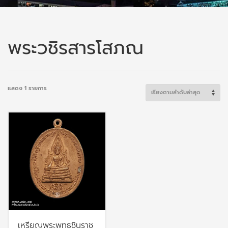
พระวชิรสารโสภณ
แสดง 1 รายการ
เหรียญพระพุทธชินราช