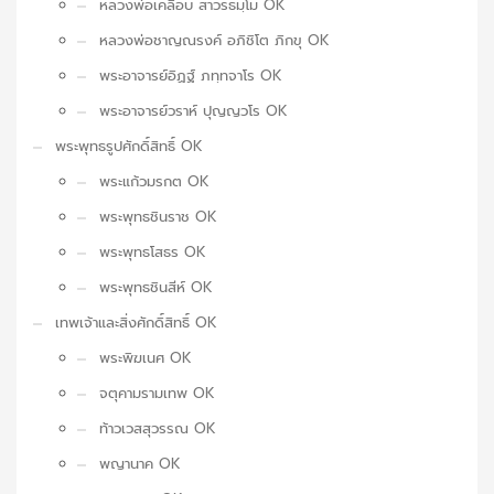
หลวงพ่อเคลือบ สาวรธมฺโม OK
หลวงพ่อชาญณรงค์ อภิชิโต ภิกขุ OK
พระอาจารย์อิฏฐ์ ภทฺทจาโร OK
พระอาจารย์วราห์ ปุญญวโร OK
พระพุทธรูปศักดิ์สิทธิ์ OK
พระแก้วมรกต OK
พระพุทธชินราช OK
พระพุทธโสธร OK
พระพุทธชินสีห์ OK
เทพเจ้าและสิ่งศักดิ์สิทธิ์ OK
พระพิฆเนศ OK
จตุคามรามเทพ OK
ท้าวเวสสุวรรณ OK
พญานาค OK