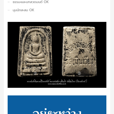
ธรรมะและบทสวดมนต์ OK
มุมนักสะสม OK