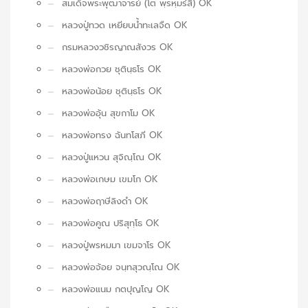
สมเด็จพระพุฒาจารย์ (โต พฺรหฺมรํสี) OK
หลวงปู่ทวด เหยียบน้ำทะเลจืด OK
กรมหลวงวชิรญาณสังวร OK
หลวงพ่อกวย ชุตินฺธโร OK
หลวงพ่อน้อย ชุตินฺธโร OK
หลวงพ่ออุ้น สุขกาโม OK
หลวงพ่อทรง ฉันทโสภี OK
หลวงปู่แหวน สุจิณฺโณ OK
หลวงพ่อเกษม เขมโก OK
หลวงพ่อฤาษีลิงดำ OK
หลวงพ่อคูณ ปริสุทฺโธ OK
หลวงปู่พรหมมา เขมจาโร OK
หลวงพ่อจ้อย จนฺทสุวณฺโณ OK
หลวงพ่อแนม กตปุญโญ OK