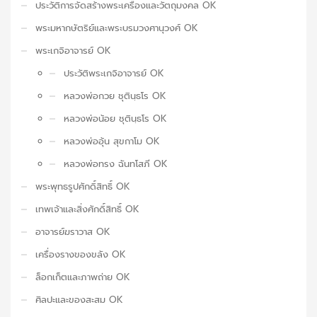
ประวัติการจัดสร้างพระเครื่องและวัตถุมงคล OK
พระมหากษัตริย์และพระบรมวงศานุวงศ์ OK
พระเกจิอาจารย์ OK
ประวัติพระเกจิอาจารย์ OK
หลวงพ่อกวย ชุตินฺธโร OK
หลวงพ่อน้อย ชุตินฺธโร OK
หลวงพ่ออุ้น สุขกาโม OK
หลวงพ่อทรง ฉันทโสภี OK
พระพุทธรูปศักดิ์สิทธิ์ OK
เทพเจ้าและสิ่งศักดิ์สิทธิ์ OK
อาจารย์ฆราวาส OK
เครื่องรางของขลัง OK
ล็อกเก็ตและภาพถ่าย OK
ศิลปะและของสะสม OK