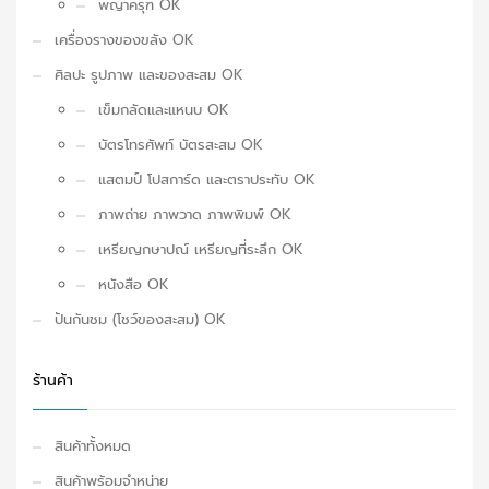
พญาครุฑ OK
เครื่องรางของขลัง OK
ศิลปะ รูปภาพ และของสะสม OK
เข็มกลัดและแหนบ OK
บัตรโทรศัพท์ บัตรสะสม OK
แสตมป์ โปสการ์ด และตราประทับ OK
ภาพถ่าย ภาพวาด ภาพพิมพ์ OK
เหรียญกษาปณ์ เหรียญที่ระลึก OK
หนังสือ OK
ปันกันชม (โชว์ของสะสม) OK
ร้านค้า
สินค้าทั้งหมด
สินค้าพร้อมจำหน่าย