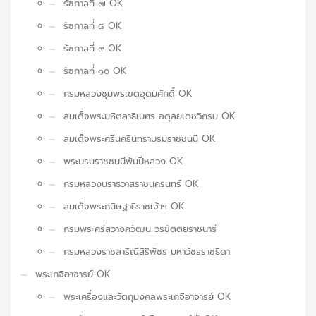
รัชกาลที่ ๗ OK
รัชกาลที่ ๘ OK
รัชกาลที่ ๙ OK
รัชกาลที่ ๑๐ OK
กรมหลวงชุมพรเขตอุดมศักดิ์ OK
สมเด็จพระมหิตลาธิเบศร อดุลยเดชวิกรม OK
สมเด็จพระศรีนครินทราบรมราชชนนี OK
พระบรมราชชนนีพันปีหลวง OK
กรมหลวงนราธิวาสราชนครินทร์ OK
สมเด็จพระกนิษฐาธิราชเจ้าฯ OK
กรมพระศรีสวางควัฒน วรขัตติยราชนารี
กรมหลวงราชสาริณีสิริพัชร มหาวัชรราชธิดา
พระเกจิอาจารย์ OK
พระเครื่องและวัตถุมงคลพระเกจิอาจารย์ OK