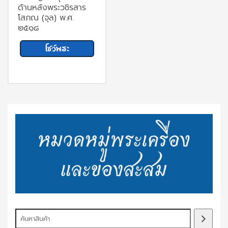
ด้านหลังพระวชิรสาร
โสภณ (จุล) พ.ศ.
๒๕๑๘