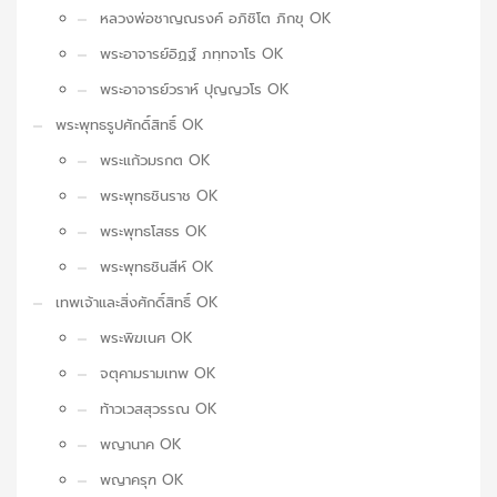
หลวงพ่อชาญณรงค์ อภิชิโต ภิกขุ OK
พระอาจารย์อิฏฐ์ ภทฺทจาโร OK
พระอาจารย์วราห์ ปุญญวโร OK
พระพุทธรูปศักดิ์สิทธิ์ OK
พระแก้วมรกต OK
พระพุทธชินราช OK
พระพุทธโสธร OK
พระพุทธชินสีห์ OK
เทพเจ้าและสิ่งศักดิ์สิทธิ์ OK
พระพิฆเนศ OK
จตุคามรามเทพ OK
ท้าวเวสสุวรรณ OK
พญานาค OK
พญาครุฑ OK