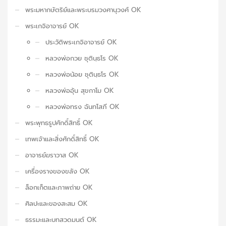
พระมหากษัตริย์และพระบรมวงศานุวงศ์ OK
พระเกจิอาจารย์ OK
ประวัติพระเกจิอาจารย์ OK
หลวงพ่อกวย ชุตินฺธโร OK
หลวงพ่อน้อย ชุตินฺธโร OK
หลวงพ่ออุ้น สุขกาโม OK
หลวงพ่อทรง ฉันทโสภี OK
พระพุทธรูปศักดิ์สิทธิ์ OK
เทพเจ้าและสิ่งศักดิ์สิทธิ์ OK
อาจารย์ฆราวาส OK
เครื่องรางของขลัง OK
ล็อกเก็ตและภาพถ่าย OK
ศิลปะและของสะสม OK
ธรรมะและบทสวดมนต์ OK