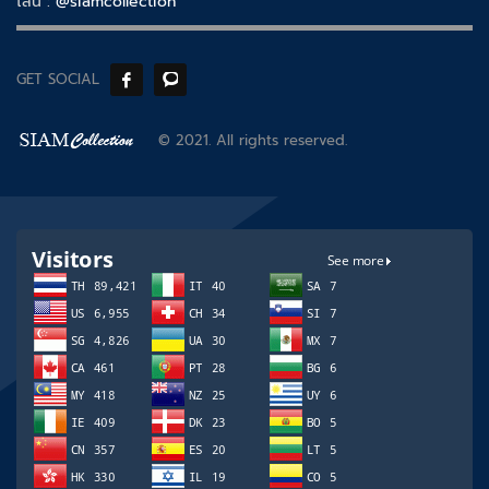
ไลน์ :
@siamcollection
GET SOCIAL
© 2021. All rights reserved.