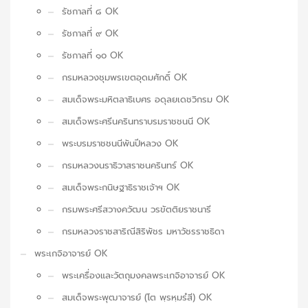
รัชกาลที่ ๘ OK
รัชกาลที่ ๙ OK
รัชกาลที่ ๑๐ OK
กรมหลวงชุมพรเขตอุดมศักดิ์ OK
สมเด็จพระมหิตลาธิเบศร อดุลยเดชวิกรม OK
สมเด็จพระศรีนครินทราบรมราชชนนี OK
พระบรมราชชนนีพันปีหลวง OK
กรมหลวงนราธิวาสราชนครินทร์ OK
สมเด็จพระกนิษฐาธิราชเจ้าฯ OK
กรมพระศรีสวางควัฒน วรขัตติยราชนารี
กรมหลวงราชสาริณีสิริพัชร มหาวัชรราชธิดา
พระเกจิอาจารย์ OK
พระเครื่องและวัตถุมงคลพระเกจิอาจารย์ OK
สมเด็จพระพุฒาจารย์ (โต พฺรหฺมรํสี) OK