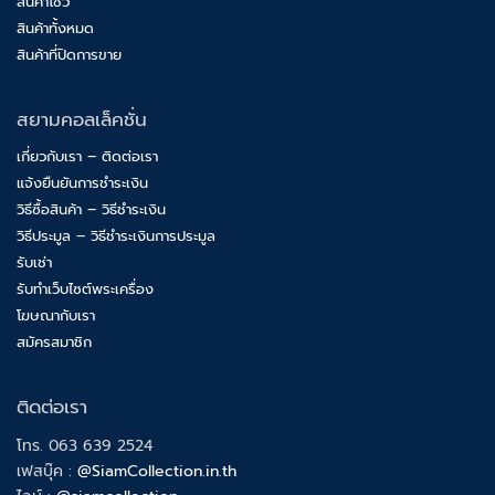
สินค้าโชว์
สินค้าทั้งหมด
สินค้าที่ปิดการขาย
สยามคอลเล็คชั่น
เกี่ยวกับเรา – ติดต่อเรา
แจ้งยืนยันการชำระเงิน
วิธีซื้อสินค้า – วิธีชำระเงิน
วิธีประมูล – วิธีชำระเงินการประมูล
รับเช่า
รับทำเว็บไซต์พระเครื่อง
โฆษณากับเรา
สมัครสมาชิก
ติดต่อเรา
โทร. 063 639 2524
เฟสบุ๊ค :
@SiamCollection.in.th