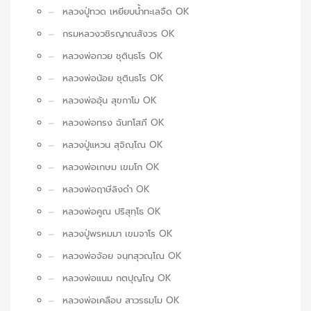
หลวงปู่ทวด เหยียบน้ำทะเลจืด OK
กรมหลวงวชิรญาณสังวร OK
หลวงพ่อกวย ชุตินฺธโร OK
หลวงพ่อน้อย ชุตินฺธโร OK
หลวงพ่ออุ้น สุขกาโม OK
หลวงพ่อทรง ฉันทโสภี OK
หลวงปู่แหวน สุจิณฺโณ OK
หลวงพ่อเกษม เขมโก OK
หลวงพ่อฤาษีลิงดำ OK
หลวงพ่อคูณ ปริสุทฺโธ OK
หลวงปู่พรหมมา เขมจาโร OK
หลวงพ่อจ้อย จนฺทสุวณฺโณ OK
หลวงพ่อแนม กตปุญโญ OK
หลวงพ่อเคลือบ สาวรธมฺโม OK