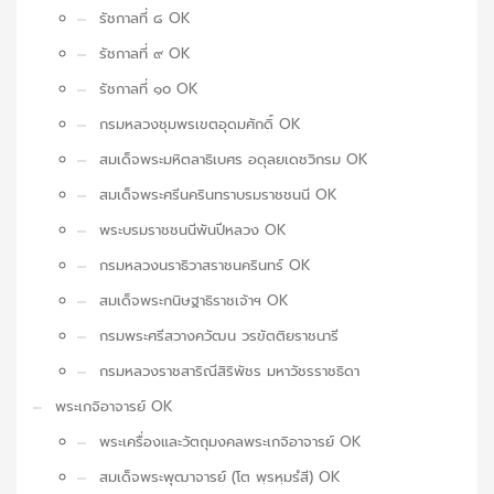
รัชกาลที่ ๘ OK
รัชกาลที่ ๙ OK
รัชกาลที่ ๑๐ OK
กรมหลวงชุมพรเขตอุดมศักดิ์ OK
สมเด็จพระมหิตลาธิเบศร อดุลยเดชวิกรม OK
สมเด็จพระศรีนครินทราบรมราชชนนี OK
พระบรมราชชนนีพันปีหลวง OK
กรมหลวงนราธิวาสราชนครินทร์ OK
สมเด็จพระกนิษฐาธิราชเจ้าฯ OK
กรมพระศรีสวางควัฒน วรขัตติยราชนารี
กรมหลวงราชสาริณีสิริพัชร มหาวัชรราชธิดา
พระเกจิอาจารย์ OK
พระเครื่องและวัตถุมงคลพระเกจิอาจารย์ OK
สมเด็จพระพุฒาจารย์ (โต พฺรหฺมรํสี) OK