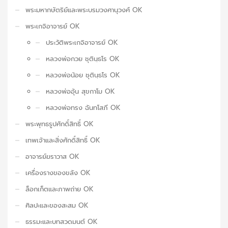
พระมหากษัตริย์และพระบรมวงศานุวงศ์ OK
พระเกจิอาจารย์ OK
ประวัติพระเกจิอาจารย์ OK
หลวงพ่อกวย ชุตินฺธโร OK
หลวงพ่อน้อย ชุตินฺธโร OK
หลวงพ่ออุ้น สุขกาโม OK
หลวงพ่อทรง ฉันทโสภี OK
พระพุทธรูปศักดิ์สิทธิ์ OK
เทพเจ้าและสิ่งศักดิ์สิทธิ์ OK
อาจารย์ฆราวาส OK
เครื่องรางของขลัง OK
ล็อกเก็ตและภาพถ่าย OK
ศิลปะและของสะสม OK
ธรรมะและบทสวดมนต์ OK