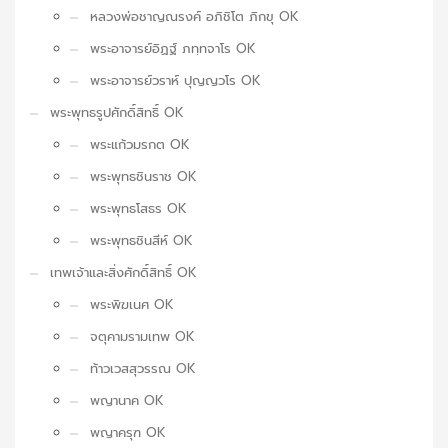
หลวงพ่อชาญณรงค์ อภิชิโต ภิกขุ OK
พระอาจารย์อิฏฐ์ ภทฺทจาโร OK
พระอาจารย์วราห์ ปุญญวโร OK
พระพุทธรูปศักดิ์สิทธิ์ OK
พระแก้วมรกต OK
พระพุทธชินราช OK
พระพุทธโสธร OK
พระพุทธชินสีห์ OK
เทพเจ้าและสิ่งศักดิ์สิทธิ์ OK
พระพิฆเนศ OK
จตุคามรามเทพ OK
ท้าวเวสสุวรรณ OK
พญานาค OK
พญาครุฑ OK