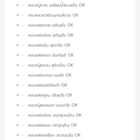
หลวงปู่ทวด เหยียบน้ำทะเลจืด OK
กรมหลวงวชิรญาณสังวร OK
หลวงพ่อกวย ชุตินฺธโร OK
หลวงพ่อน้อย ชุตินฺธโร OK
หลวงพ่ออุ้น สุขกาโม OK
หลวงพ่อทรง ฉันทโสภี OK
หลวงปู่แหวน สุจิณฺโณ OK
หลวงพ่อเกษม เขมโก OK
หลวงพ่อฤาษีลิงดำ OK
หลวงพ่อคูณ ปริสุทฺโธ OK
หลวงปู่พรหมมา เขมจาโร OK
หลวงพ่อจ้อย จนฺทสุวณฺโณ OK
หลวงพ่อแนม กตปุญโญ OK
หลวงพ่อเคลือบ สาวรธมฺโม OK