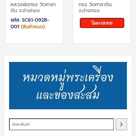
หลวงพ่อทรง วัดศาลา
ทรง วัดศาลาดิน
ดิน จ.อ่างทอง
จ.อ่างทอง
รหัส: SC61-0928-
001
(สินค้าหมด)