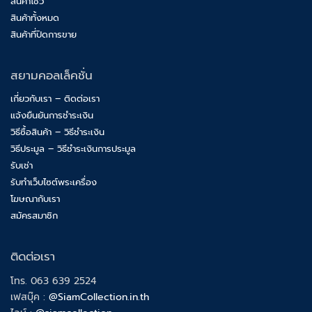
สินค้าโชว์
สินค้าทั้งหมด
สินค้าที่ปิดการขาย
สยามคอลเล็คชั่น
เกี่ยวกับเรา – ติดต่อเรา
แจ้งยืนยันการชำระเงิน
วิธีซื้อสินค้า – วิธีชำระเงิน
วิธีประมูล – วิธีชำระเงินการประมูล
รับเช่า
รับทำเว็บไซต์พระเครื่อง
โฆษณากับเรา
สมัครสมาชิก
ติดต่อเรา
โทร. 063 639 2524
เฟสบุ๊ค :
@SiamCollection.in.th