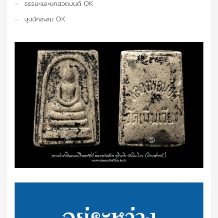
ธรรมะและบทสวดมนต์ OK
มุมนักสะสม OK