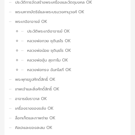
ประวัติการจัดสร้างพระเครื่องและวัตถุมงคล OK
พระมหากษัตริย์และพระบรมวงศานุวงศ์ OK
พระเกจิอาจารย์ OK
ประวัติพระเกจิอาจารย์ OK
หลวงพ่อกวย ชุตินฺธโร OK
หลวงพ่อน้อย ชุตินฺธโร OK
หลวงพ่ออุ้น สุขกาโม OK
หลวงพ่อทรง ฉันทโสภี OK
พระพุทธรูปศักดิ์สิทธิ์ OK
เทพเจ้าและสิ่งศักดิ์สิทธิ์ OK
อาจารย์ฆราวาส OK
เครื่องรางของขลัง OK
ล็อกเก็ตและภาพถ่าย OK
ศิลปะและของสะสม OK