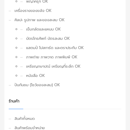
พญาครุฑ OK
เครื่องรางของขลัง OK
ศิลปะ รูปภาพ และของสะสม OK
เข็มกลัดและแหนบ OK
บัตรโทรศัพท์ บัตรสะสม OK
แสตมป์ โปสการ์ด และตราประทับ OK
ภาพถ่าย ภาพวาด ภาพพิมพ์ OK
เหรียญกษาปณ์ เหรียญที่ระลึก OK
หนังสือ OK
ปันกันชม (โชว์ของสะสม) OK
ร้านค้า
สินค้าทั้งหมด
สินค้าพร้อมจำหน่าย