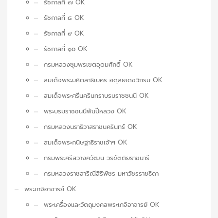
รัชกาลที่ ๗ OK
รัชกาลที่ ๘ OK
รัชกาลที่ ๙ OK
รัชกาลที่ ๑๐ OK
กรมหลวงชุมพรเขตอุดมศักดิ์ OK
สมเด็จพระมหิตลาธิเบศร อดุลยเดชวิกรม OK
สมเด็จพระศรีนครินทราบรมราชชนนี OK
พระบรมราชชนนีพันปีหลวง OK
กรมหลวงนราธิวาสราชนครินทร์ OK
สมเด็จพระกนิษฐาธิราชเจ้าฯ OK
กรมพระศรีสวางควัฒน วรขัตติยราชนารี
กรมหลวงราชสาริณีสิริพัชร มหาวัชรราชธิดา
พระเกจิอาจารย์ OK
พระเครื่องและวัตถุมงคลพระเกจิอาจารย์ OK