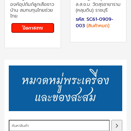
องค์อุปถัมภ์ลูกเสือชาว
ล.ส.ช.บ. วัดสุรชายาราม
บ้าน สมทบทุนไทยช่วย
(หลุมดิน) ราชบุรี
ไทย
รหัส: SC61-0909-
003
(สินค้าหมด)