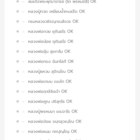
สมเด็จพระพุฒาจารย์ (โต พฺรหฺมรํสี) OK
หลวงปู่ทวด เหยียบน้ำทะเลจืด OK
กรมหลวงวชิรญาณสังวร OK
หลวงพ่อกวย ชุตินฺธโร OK
หลวงพ่อน้อย ชุตินฺธโร OK
หลวงพ่ออุ้น สุขกาโม OK
หลวงพ่อทรง ฉันทโสภี OK
หลวงปู่แหวน สุจิณฺโณ OK
หลวงพ่อเกษม เขมโก OK
หลวงพ่อฤาษีลิงดำ OK
หลวงพ่อคูณ ปริสุทฺโธ OK
หลวงปู่พรหมมา เขมจาโร OK
หลวงพ่อจ้อย จนฺทสุวณฺโณ OK
หลวงพ่อแนม กตปุญโญ OK