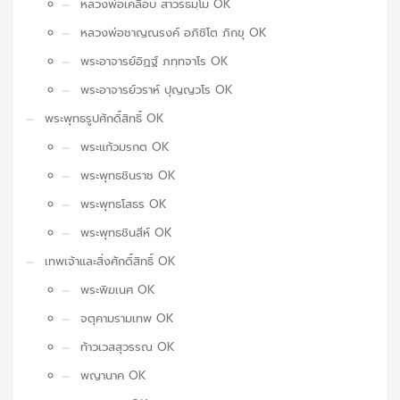
หลวงพ่อเคลือบ สาวรธมฺโม OK
หลวงพ่อชาญณรงค์ อภิชิโต ภิกขุ OK
พระอาจารย์อิฏฐ์ ภทฺทจาโร OK
พระอาจารย์วราห์ ปุญญวโร OK
พระพุทธรูปศักดิ์สิทธิ์ OK
พระแก้วมรกต OK
พระพุทธชินราช OK
พระพุทธโสธร OK
พระพุทธชินสีห์ OK
เทพเจ้าและสิ่งศักดิ์สิทธิ์ OK
พระพิฆเนศ OK
จตุคามรามเทพ OK
ท้าวเวสสุวรรณ OK
พญานาค OK