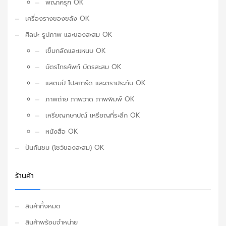
พญาครุฑ OK
เครื่องรางของขลัง OK
ศิลปะ รูปภาพ และของสะสม OK
เข็มกลัดและแหนบ OK
บัตรโทรศัพท์ บัตรสะสม OK
แสตมป์ โปสการ์ด และตราประทับ OK
ภาพถ่าย ภาพวาด ภาพพิมพ์ OK
เหรียญกษาปณ์ เหรียญที่ระลึก OK
หนังสือ OK
ปันกันชม (โชว์ของสะสม) OK
ร้านค้า
สินค้าทั้งหมด
สินค้าพร้อมจำหน่าย