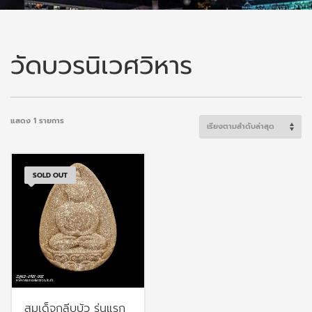
วัดบวรนิเวศวิหาร
แสดง 1 รายการ
SOLD OUT
สมเด็จกลีบบัว รุ่นแรก