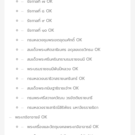
รัชกาลที่ ๗ OK
รัชกาลที่ ๘ OK
รัชกาลที่ ๙ OK
รัชกาลที่ ๑๐ OK
กรมหลวงชุมพรเขตอุดมศักดิ์ OK
สมเด็จพระมหิตลาธิเบศร อดุลยเดชวิกรม OK
สมเด็จพระศรีนครินทราบรมราชชนนี OK
พระบรมราชชนนีพันปีหลวง OK
กรมหลวงนราธิวาสราชนครินทร์ OK
สมเด็จพระกนิษฐาธิราชเจ้าฯ OK
กรมพระศรีสวางควัฒน วรขัตติยราชนารี
กรมหลวงราชสาริณีสิริพัชร มหาวัชรราชธิดา
พระเกจิอาจารย์ OK
พระเครื่องและวัตถุมงคลพระเกจิอาจารย์ OK