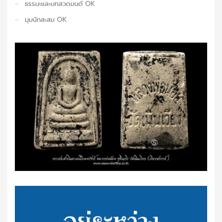
ธรรมะและบทสวดมนต์ OK
มุมนักสะสม OK