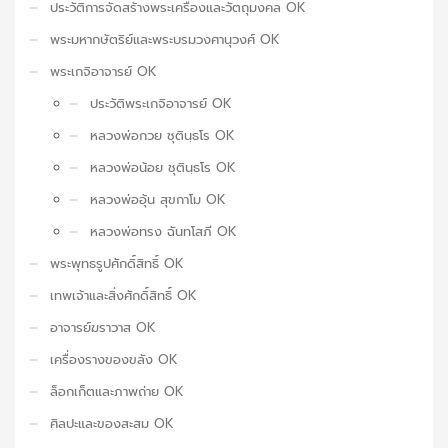
ประวัติการจัดสร้างพระเครื่องและวัตถุมงคล OK
พระมหากษัตริย์และพระบรมวงศานุวงศ์ OK
พระเกจิอาจารย์ OK
ประวัติพระเกจิอาจารย์ OK
หลวงพ่อกวย ชุตินฺธโร OK
หลวงพ่อน้อย ชุตินฺธโร OK
หลวงพ่ออุ้น สุขกาโม OK
หลวงพ่อทรง ฉันทโสภี OK
พระพุทธรูปศักดิ์สิทธิ์ OK
เทพเจ้าและสิ่งศักดิ์สิทธิ์ OK
อาจารย์ฆราวาส OK
เครื่องรางของขลัง OK
ล็อกเก็ตและภาพถ่าย OK
ศิลปะและของสะสม OK