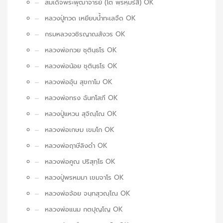
สมเด็จพระพุฒาจารย์ (โต พฺรหฺมรํสี) OK
หลวงปู่ทวด เหยียบน้ำทะเลจืด OK
กรมหลวงวชิรญาณสังวร OK
หลวงพ่อกวย ชุตินฺธโร OK
หลวงพ่อน้อย ชุตินฺธโร OK
หลวงพ่ออุ้น สุขกาโม OK
หลวงพ่อทรง ฉันทโสภี OK
หลวงปู่แหวน สุจิณฺโณ OK
หลวงพ่อเกษม เขมโก OK
หลวงพ่อฤาษีลิงดำ OK
หลวงพ่อคูณ ปริสุทฺโธ OK
หลวงปู่พรหมมา เขมจาโร OK
หลวงพ่อจ้อย จนฺทสุวณฺโณ OK
หลวงพ่อแนม กตปุญโญ OK