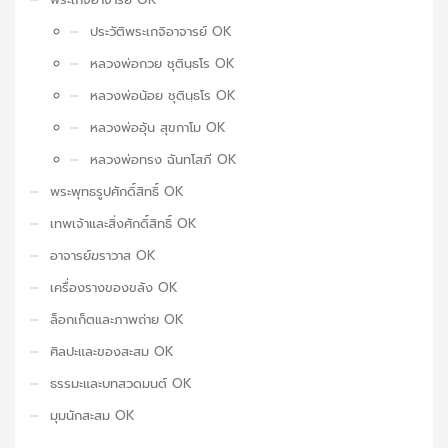
ประวัติพระเกจิอาจารย์ OK
หลวงพ่อกวย ชุตินฺธโร OK
หลวงพ่อน้อย ชุตินฺธโร OK
หลวงพ่ออุ้น สุขกาโม OK
หลวงพ่อทรง ฉันทโสภี OK
พระพุทธรูปศักดิ์สิทธิ์ OK
เทพเจ้าและสิ่งศักดิ์สิทธิ์ OK
อาจารย์ฆราวาส OK
เครื่องรางของขลัง OK
ล็อกเก็ตและภาพถ่าย OK
ศิลปะและของสะสม OK
ธรรมะและบทสวดมนต์ OK
มุมนักสะสม OK