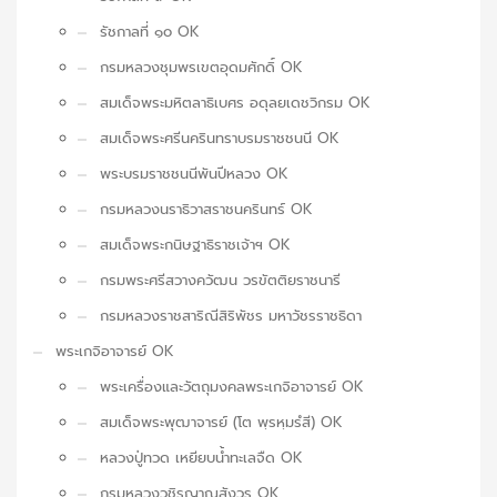
รัชกาลที่ ๑๐ OK
กรมหลวงชุมพรเขตอุดมศักดิ์ OK
สมเด็จพระมหิตลาธิเบศร อดุลยเดชวิกรม OK
สมเด็จพระศรีนครินทราบรมราชชนนี OK
พระบรมราชชนนีพันปีหลวง OK
กรมหลวงนราธิวาสราชนครินทร์ OK
สมเด็จพระกนิษฐาธิราชเจ้าฯ OK
กรมพระศรีสวางควัฒน วรขัตติยราชนารี
กรมหลวงราชสาริณีสิริพัชร มหาวัชรราชธิดา
พระเกจิอาจารย์ OK
พระเครื่องและวัตถุมงคลพระเกจิอาจารย์ OK
สมเด็จพระพุฒาจารย์ (โต พฺรหฺมรํสี) OK
หลวงปู่ทวด เหยียบน้ำทะเลจืด OK
กรมหลวงวชิรญาณสังวร OK