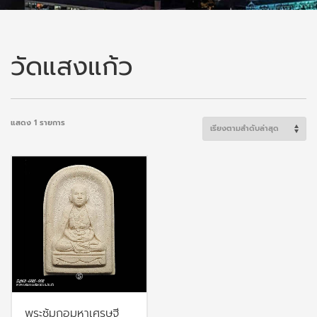
วัดแสงแก้ว
แสดง 1 รายการ
พระซุ้มกอมหาเศรษฐี