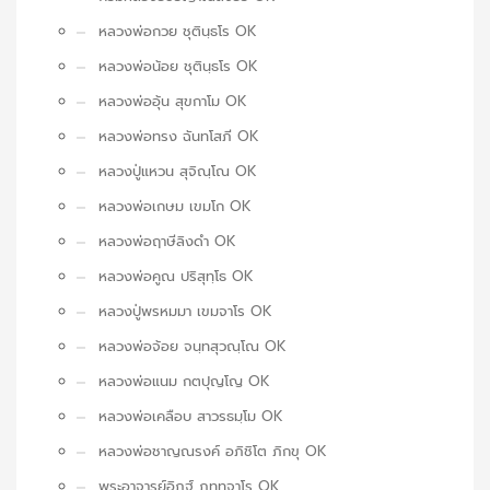
หลวงพ่อกวย ชุตินฺธโร OK
หลวงพ่อน้อย ชุตินฺธโร OK
หลวงพ่ออุ้น สุขกาโม OK
หลวงพ่อทรง ฉันทโสภี OK
หลวงปู่แหวน สุจิณฺโณ OK
หลวงพ่อเกษม เขมโก OK
หลวงพ่อฤาษีลิงดำ OK
หลวงพ่อคูณ ปริสุทฺโธ OK
หลวงปู่พรหมมา เขมจาโร OK
หลวงพ่อจ้อย จนฺทสุวณฺโณ OK
หลวงพ่อแนม กตปุญโญ OK
หลวงพ่อเคลือบ สาวรธมฺโม OK
หลวงพ่อชาญณรงค์ อภิชิโต ภิกขุ OK
พระอาจารย์อิฏฐ์ ภทฺทจาโร OK