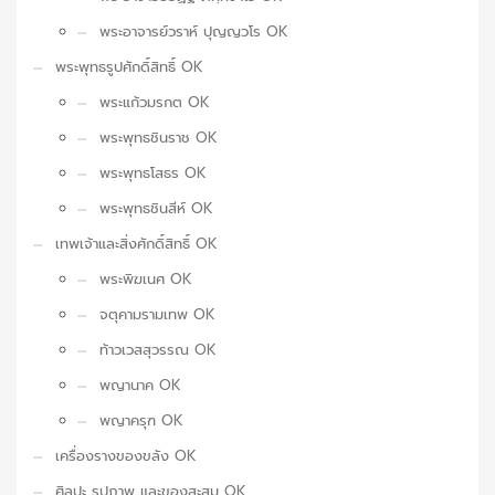
พระอาจารย์วราห์ ปุญญวโร OK
พระพุทธรูปศักดิ์สิทธิ์ OK
พระแก้วมรกต OK
พระพุทธชินราช OK
พระพุทธโสธร OK
พระพุทธชินสีห์ OK
เทพเจ้าและสิ่งศักดิ์สิทธิ์ OK
พระพิฆเนศ OK
จตุคามรามเทพ OK
ท้าวเวสสุวรรณ OK
พญานาค OK
พญาครุฑ OK
เครื่องรางของขลัง OK
ศิลปะ รูปภาพ และของสะสม OK