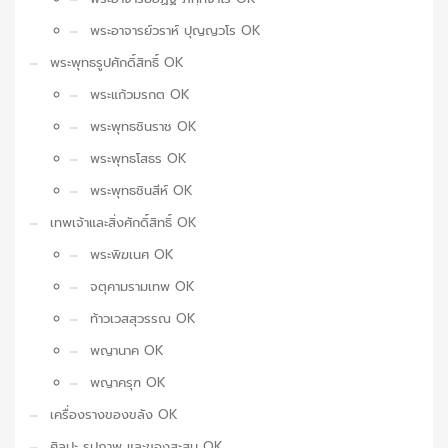
พระอาจารย์วราห์ ปุญญวโร OK
พระพุทธรูปศักดิ์สิทธิ์ OK
พระแก้วมรกต OK
พระพุทธชินราช OK
พระพุทธโสธร OK
พระพุทธชินสีห์ OK
เทพเจ้าและสิ่งศักดิ์สิทธิ์ OK
พระพิฆเนศ OK
จตุคามรามเทพ OK
ท้าวเวสสุวรรณ OK
พญานาค OK
พญาครุฑ OK
เครื่องรางของขลัง OK
ศิลปะ รูปภาพ และของสะสม OK