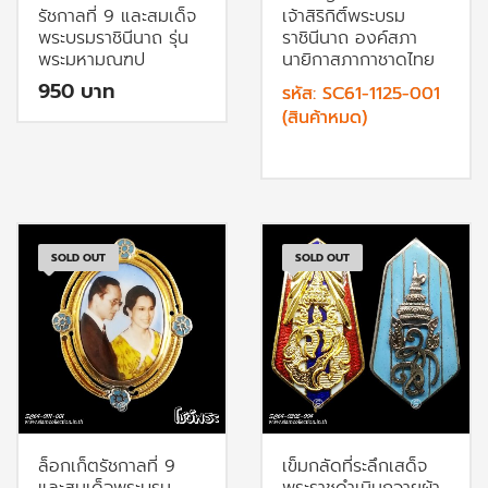
รัชกาลที่ 9 และสมเด็จ
เจ้าสิริกิติ์พระบรม
พระบรมราชินีนาถ รุ่น
ราชินีนาถ องค์สภา
พระมหามณฑป
นายิกาสภากาชาดไทย
950
รหัส: SC61-1125-001
(สินค้าหมด)
SOLD OUT
SOLD OUT
ล็อกเก็ตรัชกาลที่ 9
เข็มกลัดที่ระลึกเสด็จ
และสมเด็จพระบรม
พระราชดำเนินถวายผ้า