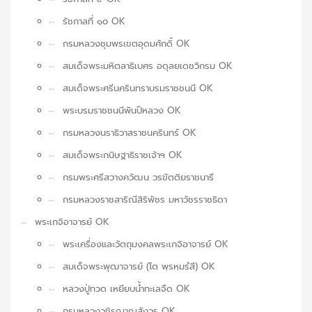
รัชกาลที่ ๑๐ OK
กรมหลวงชุมพรเขตอุดมศักดิ์ OK
สมเด็จพระมหิตลาธิเบศร อดุลยเดชวิกรม OK
สมเด็จพระศรีนครินทราบรมราชชนนี OK
พระบรมราชชนนีพันปีหลวง OK
กรมหลวงนราธิวาสราชนครินทร์ OK
สมเด็จพระกนิษฐาธิราชเจ้าฯ OK
กรมพระศรีสวางควัฒน วรขัตติยราชนารี
กรมหลวงราชสาริณีสิริพัชร มหาวัชรราชธิดา
พระเกจิอาจารย์ OK
พระเครื่องและวัตถุมงคลพระเกจิอาจารย์ OK
สมเด็จพระพุฒาจารย์ (โต พฺรหฺมรํสี) OK
หลวงปู่ทวด เหยียบน้ำทะเลจืด OK
กรมหลวงวชิรญาณสังวร OK