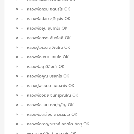
หลวงพ่อกวย ชุตินฺธโร OK
หลวงพ่อน้อย ชุตินฺธโร OK
หลวงพ่ออุ้น สุขกาโม OK
หลวงพ่อทรง ฉันทโสภี OK
หลวงปู่แหวน สุจิณฺโณ OK
หลวงพ่อเกษม เขมโก OK
หลวงพ่อฤาษีลิงดำ OK
หลวงพ่อคูณ ปริสุทฺโธ OK
หลวงปู่พรหมมา เขมจาโร OK
หลวงพ่อจ้อย จนฺทสุวณฺโณ OK
หลวงพ่อแนม กตปุญโญ OK
หลวงพ่อเคลือบ สาวรธมฺโม OK
หลวงพ่อชาญณรงค์ อภิชิโต ภิกขุ OK
พระอาจารย์อิฏฐ์ ภทฺทจาโร OK