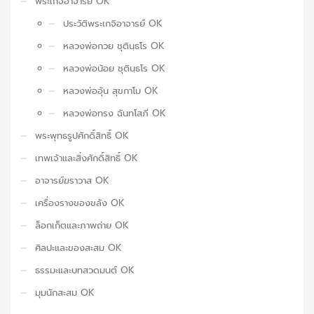
พระเกจิอาจารย์ OK
ประวัติพระเกจิอาจารย์ OK
หลวงพ่อกวย ชุตินฺธโร OK
หลวงพ่อน้อย ชุตินฺธโร OK
หลวงพ่ออุ้น สุขกาโม OK
หลวงพ่อทรง ฉันทโสภี OK
พระพุทธรูปศักดิ์สิทธิ์ OK
เทพเจ้าและสิ่งศักดิ์สิทธิ์ OK
อาจารย์ฆราวาส OK
เครื่องรางของขลัง OK
ล็อกเก็ตและภาพถ่าย OK
ศิลปะและของสะสม OK
ธรรมะและบทสวดมนต์ OK
มุมนักสะสม OK