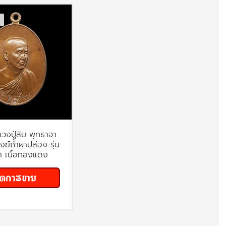
วงปู่สิม พุทธาจา
งฆ์ถ้ำผาปล่อง รุ่น
า เนื้อทองแดง