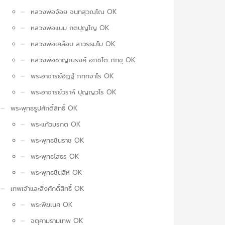
หลวงพ่อจ้อย จนฺทสุวณฺโณ OK
หลวงพ่อแนม กตปุญโญ OK
หลวงพ่อเคลือบ สาวรธมฺโม OK
หลวงพ่อชาญณรงค์ อภิชิโต ภิกขุ OK
พระอาจารย์อิฏฐ์ ภทฺทจาโร OK
พระอาจารย์วราห์ ปุญญวโร OK
พระพุทธรูปศักดิ์สิทธิ์ OK
พระแก้วมรกต OK
พระพุทธชินราช OK
พระพุทธโสธร OK
พระพุทธชินสีห์ OK
เทพเจ้าและสิ่งศักดิ์สิทธิ์ OK
พระพิฆเนศ OK
จตุคามรามเทพ OK