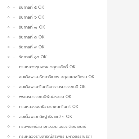
รัชกาลที่ ๕ OK
รัชกาลที่ ๖ OK
รัชกาลที่ ๗ OK
รัชกาลที่ ๘ OK
รัชกาลที่ ๙ OK
รัชกาลที่ ๑๐ OK
กรมหลวงชุมพรเขตอุดมศักดิ์ OK
สมเด็จพระมหิตลาธิเบศร อดุลยเดชวิกรม OK
สมเด็จพระศรีนครินทราบรมราชชนนี OK
พระบรมราชชนนีพันปีหลวง OK
กรมหลวงนราธิวาสราชนครินทร์ OK
สมเด็จพระกนิษฐาธิราชเจ้าฯ OK
กรมพระศรีสวางควัฒน วรขัตติยราชนารี
กรมหลวงราชสาริณีสิริพัชร มหาวัชรราชธิดา