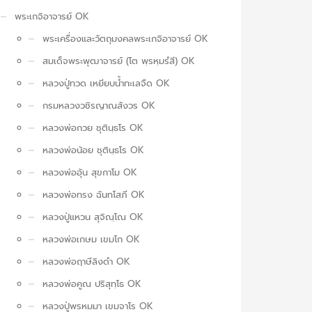
พระเกจิอาจารย์ OK
พระเครื่องและวัตถุมงคลพระเกจิอาจารย์ OK
สมเด็จพระพุฒาจารย์ (โต พฺรหฺมรํสี) OK
หลวงปู่ทวด เหยียบน้ำทะเลจืด OK
กรมหลวงวชิรญาณสังวร OK
หลวงพ่อกวย ชุตินฺธโร OK
หลวงพ่อน้อย ชุตินฺธโร OK
หลวงพ่ออุ้น สุขกาโม OK
หลวงพ่อทรง ฉันทโสภี OK
หลวงปู่แหวน สุจิณฺโณ OK
หลวงพ่อเกษม เขมโก OK
หลวงพ่อฤาษีลิงดำ OK
หลวงพ่อคูณ ปริสุทฺโธ OK
หลวงปู่พรหมมา เขมจาโร OK