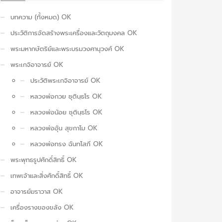
บทความ (ทั้งหมด) OK
ประวัติการจัดสร้างพระเครื่องและวัตถุมงคล OK
พระมหากษัตริย์และพระบรมวงศานุวงศ์ OK
พระเกจิอาจารย์ OK
ประวัติพระเกจิอาจารย์ OK
หลวงพ่อกวย ชุตินฺธโร OK
หลวงพ่อน้อย ชุตินฺธโร OK
หลวงพ่ออุ้น สุขกาโม OK
หลวงพ่อทรง ฉันทโสภี OK
พระพุทธรูปศักดิ์สิทธิ์ OK
เทพเจ้าและสิ่งศักดิ์สิทธิ์ OK
อาจารย์ฆราวาส OK
เครื่องรางของขลัง OK