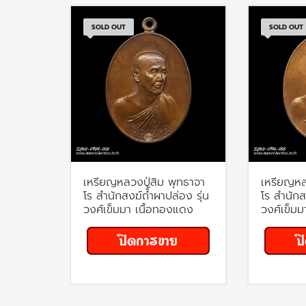
SOLD OUT
SOLD OUT
เหรียญหลวงปู่สิม พุทธาจา
เหรียญหล
โร สำนักสงฆ์ถ้ำผาปล่อง รุ่น
โร สำนักส
วงศ์เข็มมา เนื้อทองแดง
วงศ์เข็มม