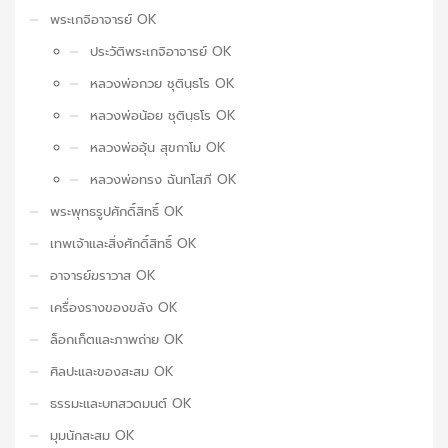
พระเกจิอาจารย์ OK
ประวัติพระเกจิอาจารย์ OK
หลวงพ่อกวย ชุตินฺธโร OK
หลวงพ่อน้อย ชุตินฺธโร OK
หลวงพ่ออุ้น สุขกาโม OK
หลวงพ่อทรง ฉันทโสภี OK
พระพุทธรูปศักดิ์สิทธิ์ OK
เทพเจ้าและสิ่งศักดิ์สิทธิ์ OK
อาจารย์ฆราวาส OK
เครื่องรางของขลัง OK
ล็อกเก็ตและภาพถ่าย OK
ศิลปะและของสะสม OK
ธรรมะและบทสวดมนต์ OK
มุมนักสะสม OK