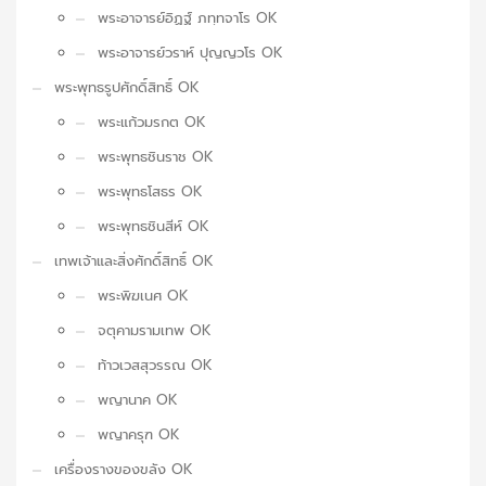
พระอาจารย์อิฏฐ์ ภทฺทจาโร OK
พระอาจารย์วราห์ ปุญญวโร OK
พระพุทธรูปศักดิ์สิทธิ์ OK
พระแก้วมรกต OK
พระพุทธชินราช OK
พระพุทธโสธร OK
พระพุทธชินสีห์ OK
เทพเจ้าและสิ่งศักดิ์สิทธิ์ OK
พระพิฆเนศ OK
จตุคามรามเทพ OK
ท้าวเวสสุวรรณ OK
พญานาค OK
พญาครุฑ OK
เครื่องรางของขลัง OK