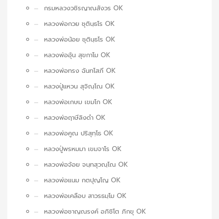
กรมหลวงวชิรญาณสังวร OK
หลวงพ่อกวย ชุตินฺธโร OK
หลวงพ่อน้อย ชุตินฺธโร OK
หลวงพ่ออุ้น สุขกาโม OK
หลวงพ่อทรง ฉันทโสภี OK
หลวงปู่แหวน สุจิณฺโณ OK
หลวงพ่อเกษม เขมโก OK
หลวงพ่อฤาษีลิงดำ OK
หลวงพ่อคูณ ปริสุทฺโธ OK
หลวงปู่พรหมมา เขมจาโร OK
หลวงพ่อจ้อย จนฺทสุวณฺโณ OK
หลวงพ่อแนม กตปุญโญ OK
หลวงพ่อเคลือบ สาวรธมฺโม OK
หลวงพ่อชาญณรงค์ อภิชิโต ภิกขุ OK