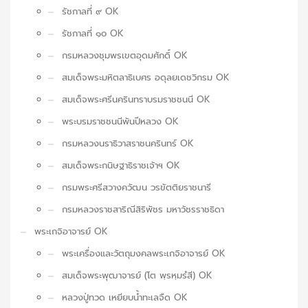
รัชกาลที่ ๙ OK
รัชกาลที่ ๑๐ OK
กรมหลวงชุมพรเขตอุดมศักดิ์ OK
สมเด็จพระมหิตลาธิเบศร อดุลยเดชวิกรม OK
สมเด็จพระศรีนครินทราบรมราชชนนี OK
พระบรมราชชนนีพันปีหลวง OK
กรมหลวงนราธิวาสราชนครินทร์ OK
สมเด็จพระกนิษฐาธิราชเจ้าฯ OK
กรมพระศรีสวางควัฒน วรขัตติยราชนารี
กรมหลวงราชสาริณีสิริพัชร มหาวัชรราชธิดา
พระเกจิอาจารย์ OK
พระเครื่องและวัตถุมงคลพระเกจิอาจารย์ OK
สมเด็จพระพุฒาจารย์ (โต พฺรหฺมรํสี) OK
หลวงปู่ทวด เหยียบน้ำทะเลจืด OK