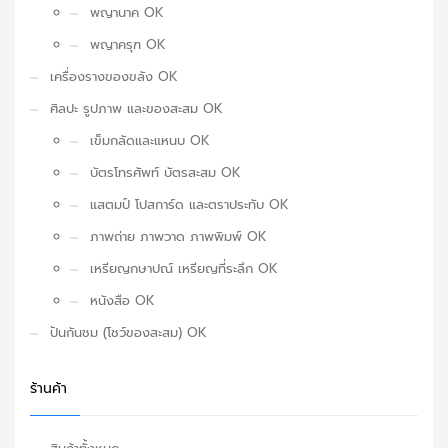
พญานาค OK
พญาครุฑ OK
เครื่องรางของขลัง OK
ศิลปะ รูปภาพ และของสะสม OK
เข็มกลัดและแหนบ OK
บัตรโทรศัพท์ บัตรสะสม OK
แสตมป์ โปสการ์ด และตราประทับ OK
ภาพถ่าย ภาพวาด ภาพพิมพ์ OK
เหรียญกษาปณ์ เหรียญที่ระลึก OK
หนังสือ OK
ปันกันชม (โชว์ของสะสม) OK
ร้านค้า