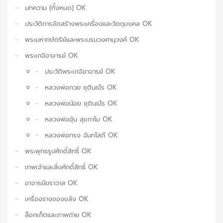
บทความ (ทั้งหมด) OK
ประวัติการจัดสร้างพระเครื่องและวัตถุมงคล OK
พระมหากษัตริย์และพระบรมวงศานุวงศ์ OK
พระเกจิอาจารย์ OK
ประวัติพระเกจิอาจารย์ OK
หลวงพ่อกวย ชุตินฺธโร OK
หลวงพ่อน้อย ชุตินฺธโร OK
หลวงพ่ออุ้น สุขกาโม OK
หลวงพ่อทรง ฉันทโสภี OK
พระพุทธรูปศักดิ์สิทธิ์ OK
เทพเจ้าและสิ่งศักดิ์สิทธิ์ OK
อาจารย์ฆราวาส OK
เครื่องรางของขลัง OK
ล็อกเก็ตและภาพถ่าย OK