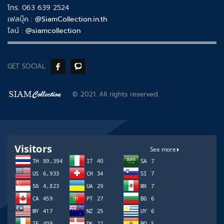
โทร. 063 639 2524
เฟสบุ๊ค :
@SiamCollection.in.th
ไลน์ :
@siamcollection
GET SOCIAL
© 2021. All rights reserved.