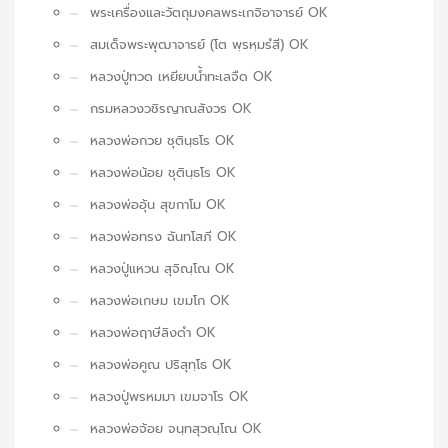
พระเครื่องและวัตถุมงคลพระเกจิอาจารย์ OK
สมเด็จพระพุฒาจารย์ (โต พฺรหฺมรํสี) OK
หลวงปู่ทวด เหยียบน้ำทะเลจืด OK
กรมหลวงวชิรญาณสังวร OK
หลวงพ่อกวย ชุตินฺธโร OK
หลวงพ่อน้อย ชุตินฺธโร OK
หลวงพ่ออุ้น สุขกาโม OK
หลวงพ่อทรง ฉันทโสภี OK
หลวงปู่แหวน สุจิณฺโณ OK
หลวงพ่อเกษม เขมโก OK
หลวงพ่อฤาษีลิงดำ OK
หลวงพ่อคูณ ปริสุทฺโธ OK
หลวงปู่พรหมมา เขมจาโร OK
หลวงพ่อจ้อย จนฺทสุวณฺโณ OK