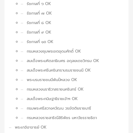
รัชกาลที่ ๖ OK
รัชกาลที่ ๗ OK
รัชกาลที่ ๘ OK
รัชกาลที่ ๙ OK
รัชกาลที่ ๑๐ OK
กรมหลวงชุมพรเขตอุดมศักดิ์ OK
สมเด็จพระมหิตลาธิเบศร อดุลยเดชวิกรม OK
สมเด็จพระศรีนครินทราบรมราชชนนี OK
พระบรมราชชนนีพันปีหลวง OK
กรมหลวงนราธิวาสราชนครินทร์ OK
สมเด็จพระกนิษฐาธิราชเจ้าฯ OK
กรมพระศรีสวางควัฒน วรขัตติยราชนารี
กรมหลวงราชสาริณีสิริพัชร มหาวัชรราชธิดา
พระเกจิอาจารย์ OK