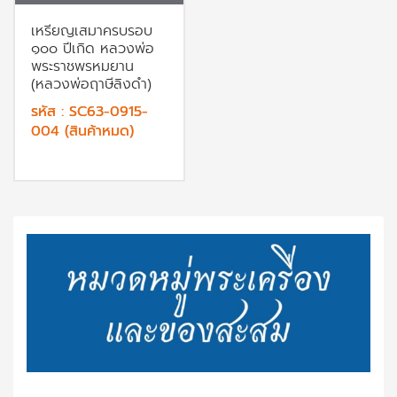
เหรียญเสมาครบรอบ
๑๐๐ ปีเกิด หลวงพ่อ
พระราชพรหมยาน
(หลวงพ่อฤาษีลิงดำ)
รหัส : SC63-0915-
004 (สินค้าหมด)