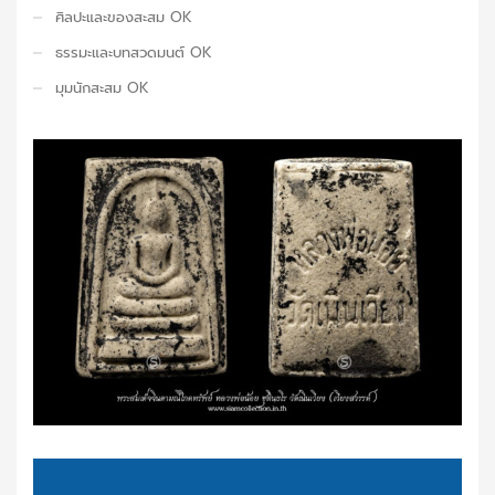
ศิลปะและของสะสม OK
ธรรมะและบทสวดมนต์ OK
มุมนักสะสม OK