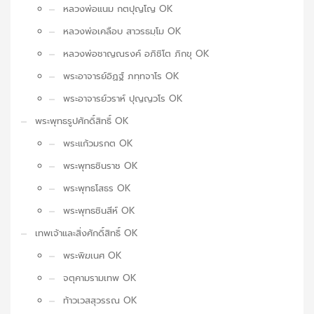
หลวงพ่อแนม กตปุญโญ OK
หลวงพ่อเคลือบ สาวรธมฺโม OK
หลวงพ่อชาญณรงค์ อภิชิโต ภิกขุ OK
พระอาจารย์อิฏฐ์ ภทฺทจาโร OK
พระอาจารย์วราห์ ปุญญวโร OK
พระพุทธรูปศักดิ์สิทธิ์ OK
พระแก้วมรกต OK
พระพุทธชินราช OK
พระพุทธโสธร OK
พระพุทธชินสีห์ OK
เทพเจ้าและสิ่งศักดิ์สิทธิ์ OK
พระพิฆเนศ OK
จตุคามรามเทพ OK
ท้าวเวสสุวรรณ OK