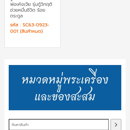
พ่อเห้งเจีย รุ่นกู้วิกฤติ
ช่วยหมื่นชีวิต ร้อย
ตระกูล
รหัส : SC63-0923-
001 (สินค้าหมด)