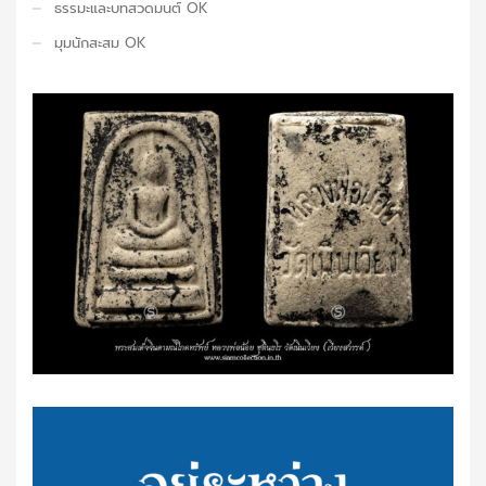
ธรรมะและบทสวดมนต์ OK
มุมนักสะสม OK