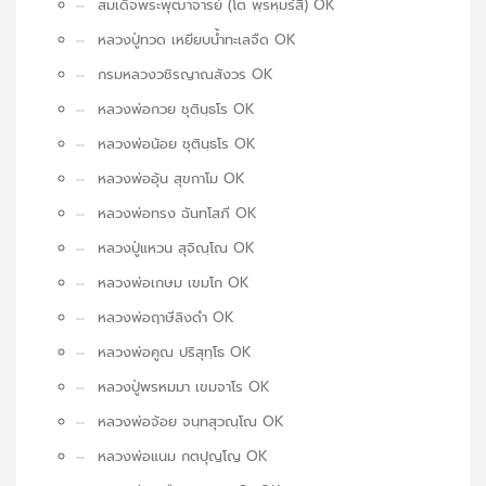
สมเด็จพระพุฒาจารย์ (โต พฺรหฺมรํสี) OK
หลวงปู่ทวด เหยียบน้ำทะเลจืด OK
กรมหลวงวชิรญาณสังวร OK
หลวงพ่อกวย ชุตินฺธโร OK
หลวงพ่อน้อย ชุตินฺธโร OK
หลวงพ่ออุ้น สุขกาโม OK
หลวงพ่อทรง ฉันทโสภี OK
หลวงปู่แหวน สุจิณฺโณ OK
หลวงพ่อเกษม เขมโก OK
หลวงพ่อฤาษีลิงดำ OK
หลวงพ่อคูณ ปริสุทฺโธ OK
หลวงปู่พรหมมา เขมจาโร OK
หลวงพ่อจ้อย จนฺทสุวณฺโณ OK
หลวงพ่อแนม กตปุญโญ OK