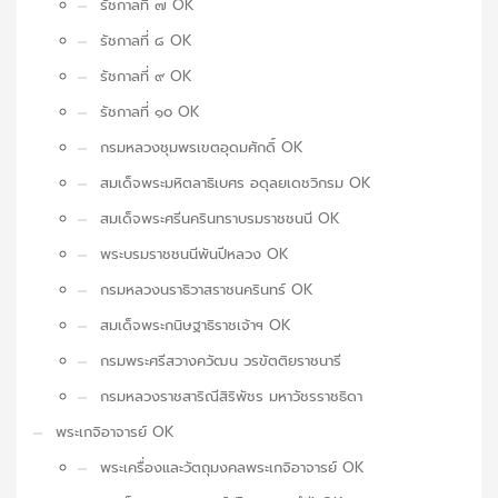
รัชกาลที่ ๗ OK
รัชกาลที่ ๘ OK
รัชกาลที่ ๙ OK
รัชกาลที่ ๑๐ OK
กรมหลวงชุมพรเขตอุดมศักดิ์ OK
สมเด็จพระมหิตลาธิเบศร อดุลยเดชวิกรม OK
สมเด็จพระศรีนครินทราบรมราชชนนี OK
พระบรมราชชนนีพันปีหลวง OK
กรมหลวงนราธิวาสราชนครินทร์ OK
สมเด็จพระกนิษฐาธิราชเจ้าฯ OK
กรมพระศรีสวางควัฒน วรขัตติยราชนารี
กรมหลวงราชสาริณีสิริพัชร มหาวัชรราชธิดา
พระเกจิอาจารย์ OK
พระเครื่องและวัตถุมงคลพระเกจิอาจารย์ OK