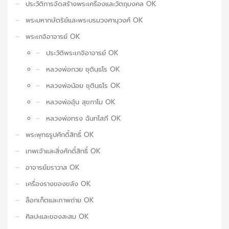
ประวัติการจัดสร้างพระเครื่องและวัตถุมงคล OK
พระมหากษัตริย์และพระบรมวงศานุวงศ์ OK
พระเกจิอาจารย์ OK
ประวัติพระเกจิอาจารย์ OK
หลวงพ่อกวย ชุตินฺธโร OK
หลวงพ่อน้อย ชุตินฺธโร OK
หลวงพ่ออุ้น สุขกาโม OK
หลวงพ่อทรง ฉันทโสภี OK
พระพุทธรูปศักดิ์สิทธิ์ OK
เทพเจ้าและสิ่งศักดิ์สิทธิ์ OK
อาจารย์ฆราวาส OK
เครื่องรางของขลัง OK
ล็อกเก็ตและภาพถ่าย OK
ศิลปะและของสะสม OK