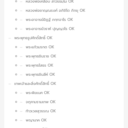
หลวงพ่อเคลือบ สาวรธมฺโม OK
หลวงพ่อชาญณรงค์ อภิชิโต ภิกขุ OK
พระอาจารย์อิฏฐ์ ภทฺทจาโร OK
พระอาจารย์วราห์ ปุญญวโร OK
พระพุทธรูปศักดิ์สิทธิ์ OK
พระแก้วมรกต OK
พระพุทธชินราช OK
พระพุทธโสธร OK
พระพุทธชินสีห์ OK
เทพเจ้าและสิ่งศักดิ์สิทธิ์ OK
พระพิฆเนศ OK
จตุคามรามเทพ OK
ท้าวเวสสุวรรณ OK
พญานาค OK