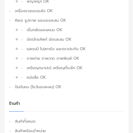
พญาครุฑ OK
เครื่องรางของขลัง OK
ศิลปะ รูปภาพ และของสะสม OK
เข็มกลัดและแหนบ OK
บัตรโทรศัพท์ บัตรสะสม OK
แสตมป์ โปสการ์ด และตราประทับ OK
ภาพถ่าย ภาพวาด ภาพพิมพ์ OK
เหรียญกษาปณ์ เหรียญที่ระลึก OK
หนังสือ OK
ปันกันชม (โชว์ของสะสม) OK
ร้านค้า
สินค้าทั้งหมด
สินค้าพร้อมจำหน่าย