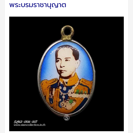
พระบรมราชานุญาต