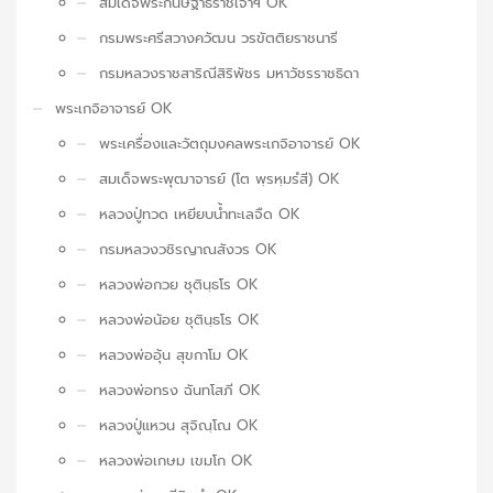
สมเด็จพระกนิษฐาธิราชเจ้าฯ OK
กรมพระศรีสวางควัฒน วรขัตติยราชนารี
กรมหลวงราชสาริณีสิริพัชร มหาวัชรราชธิดา
พระเกจิอาจารย์ OK
พระเครื่องและวัตถุมงคลพระเกจิอาจารย์ OK
สมเด็จพระพุฒาจารย์ (โต พฺรหฺมรํสี) OK
หลวงปู่ทวด เหยียบน้ำทะเลจืด OK
กรมหลวงวชิรญาณสังวร OK
หลวงพ่อกวย ชุตินฺธโร OK
หลวงพ่อน้อย ชุตินฺธโร OK
หลวงพ่ออุ้น สุขกาโม OK
หลวงพ่อทรง ฉันทโสภี OK
หลวงปู่แหวน สุจิณฺโณ OK
หลวงพ่อเกษม เขมโก OK