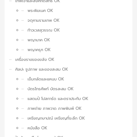
เทพเจ้าและสิ่งศักดิ์สิทธิ์ OK
พระพิฆเนศ OK
จตุคามรามเทพ OK
ท้าวเวสสุวรรณ OK
พญานาค OK
พญาครุฑ OK
เครื่องรางของขลัง OK
ศิลปะ รูปภาพ และของสะสม OK
เข็มกลัดและแหนบ OK
บัตรโทรศัพท์ บัตรสะสม OK
แสตมป์ โปสการ์ด และตราประทับ OK
ภาพถ่าย ภาพวาด ภาพพิมพ์ OK
เหรียญกษาปณ์ เหรียญที่ระลึก OK
หนังสือ OK