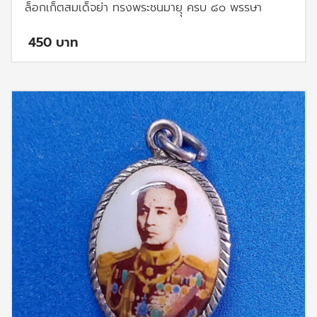
ล็อกเก็ตสมเด็จย่า ทรงพระชนมายุุ ครบ ๘๐ พรรษา
450