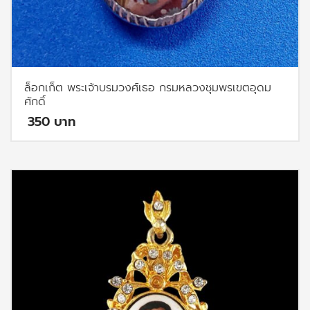
ล็อกเก็ต พระเจ้าบรมวงศ์เธอ กรมหลวงชุมพรเขตอุดม
ศักดิ์
350