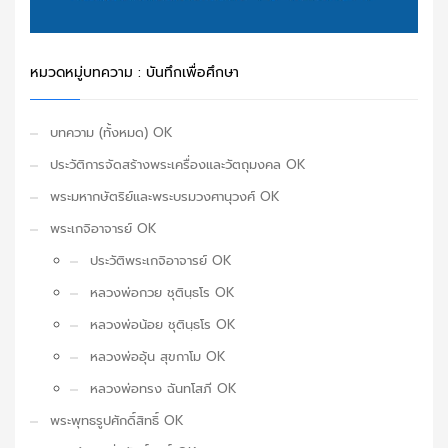
หมวดหมู่บทความ : บันทึกเพื่อศึกษา
บทความ (ทั้งหมด) OK
ประวัติการจัดสร้างพระเครื่องและวัตถุมงคล OK
พระมหากษัตริย์และพระบรมวงศานุวงศ์ OK
พระเกจิอาจารย์ OK
ประวัติพระเกจิอาจารย์ OK
หลวงพ่อกวย ชุตินฺธโร OK
หลวงพ่อน้อย ชุตินฺธโร OK
หลวงพ่ออุ้น สุขกาโม OK
หลวงพ่อทรง ฉันทโสภี OK
พระพุทธรูปศักดิ์สิทธิ์ OK