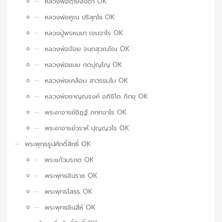
หลวงพ่อฤาษีลิงดำ OK
หลวงพ่อคูณ ปริสุทฺโธ OK
หลวงปู่พรหมมา เขมจาโร OK
หลวงพ่อจ้อย จนฺทสุวณฺโณ OK
หลวงพ่อแนม กตปุญโญ OK
หลวงพ่อเคลือบ สาวรธมฺโม OK
หลวงพ่อชาญณรงค์ อภิชิโต ภิกขุ OK
พระอาจารย์อิฏฐ์ ภทฺทจาโร OK
พระอาจารย์วราห์ ปุญญวโร OK
พระพุทธรูปศักดิ์สิทธิ์ OK
พระแก้วมรกต OK
พระพุทธชินราช OK
พระพุทธโสธร OK
พระพุทธชินสีห์ OK