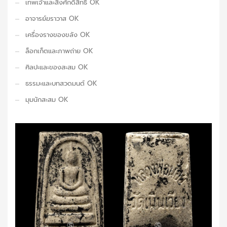
เทพเจ้าและสิ่งศักดิ์สิทธิ์ OK
อาจารย์ฆราวาส OK
เครื่องรางของขลัง OK
ล็อกเก็ตและภาพถ่าย OK
ศิลปะและของสะสม OK
ธรรมะและบทสวดมนต์ OK
มุมนักสะสม OK