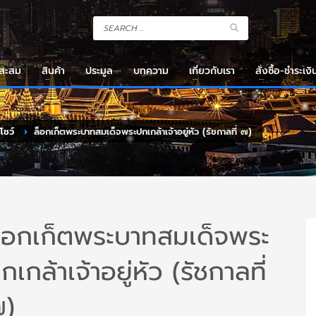
งสะสม
สินค้า
ประมูล
บทความ
เกี่ยวกับเรา
สั่งซื้อ-ชำระเงิ
าโชว์
ล็อกเก็ตพระบาทสมเด็จพระปกเกล้าเจ้าอยู่หัว (รัชกาลที่ ๗)
็อกเก็ตพระบาทสมเด็จพระ
กเกล้าเจ้าอยู่หัว (รัชกาลที่
)