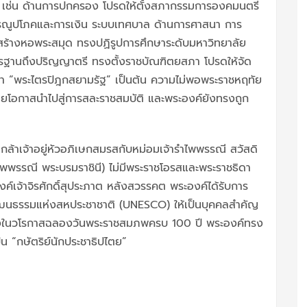
น เช่น ด้านการปกครอง โปรดให้ตั้งสภากรรมการองคมนตรี
ารณูปโภคและการเงิน ระบบเทศบาล ด้านการศาสนา การ
สร้างหอพระสมุด ทรงปฏิรูปการศึกษาระดับมหาวิทยาลัย
รฐานถึงปริญญาตรี ทรงตั้งราชบัณฑิตยสภา โปรดให้จัด
ว่า “พระไตรปิฎกสยามรัฐ” เป็นต้น ความไม่พอพระราชหฤทัย
ยโอกาสนำไปสู่การสละราชสมบัติ และพระองค์ยังทรงถูก
กล้าเจ้าอยู่หัวอภิเษกสมรสกับหม่อมเจ้ารำไพพรรณี สวัสดิ
ไพพรรณี พระบรมราชินี) ไม่มีพระราชโอรสและพระราชธิดา
์เจ้าจิรศักดิ์สุประภาต หลังสวรรคต พระองค์ได้รับการ
ฒนธรรมแห่งสหประชาชาติ (UNESCO) ให้เป็นบุคคลสำคัญ
นื่องในวโรกาสฉลองวันพระราชสมภพครบ 100 ปี พระองค์ทรง
็น “กษัตริย์นักประชาธิปไตย”