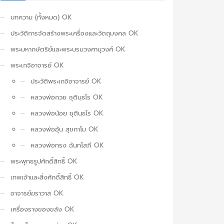
บทความ (ทั้งหมด) OK
ประวัติการจัดสร้างพระเครื่องและวัตถุมงคล OK
พระมหากษัตริย์และพระบรมวงศานุวงศ์ OK
พระเกจิอาจารย์ OK
ประวัติพระเกจิอาจารย์ OK
หลวงพ่อกวย ชุตินฺธโร OK
หลวงพ่อน้อย ชุตินฺธโร OK
หลวงพ่ออุ้น สุขกาโม OK
หลวงพ่อทรง ฉันทโสภี OK
พระพุทธรูปศักดิ์สิทธิ์ OK
เทพเจ้าและสิ่งศักดิ์สิทธิ์ OK
อาจารย์ฆราวาส OK
เครื่องรางของขลัง OK