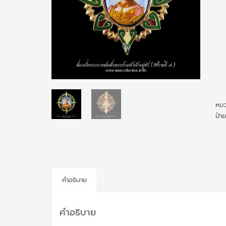
หมว
ป้า
คำอธิบาย
คำอธิบาย