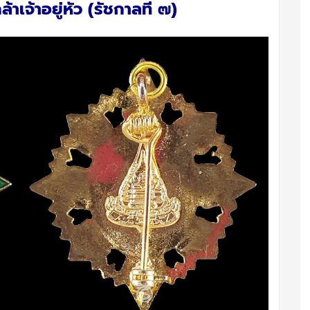
เจ้าอยู่หัว (รัชกาลที่ ๗)