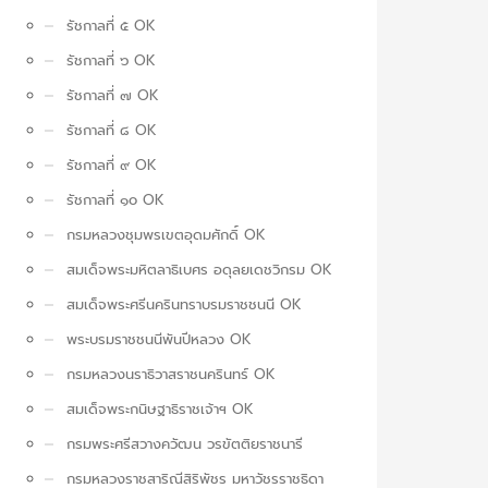
รัชกาลที่ ๕ OK
รัชกาลที่ ๖ OK
รัชกาลที่ ๗ OK
รัชกาลที่ ๘ OK
รัชกาลที่ ๙ OK
รัชกาลที่ ๑๐ OK
กรมหลวงชุมพรเขตอุดมศักดิ์ OK
สมเด็จพระมหิตลาธิเบศร อดุลยเดชวิกรม OK
สมเด็จพระศรีนครินทราบรมราชชนนี OK
พระบรมราชชนนีพันปีหลวง OK
กรมหลวงนราธิวาสราชนครินทร์ OK
สมเด็จพระกนิษฐาธิราชเจ้าฯ OK
กรมพระศรีสวางควัฒน วรขัตติยราชนารี
กรมหลวงราชสาริณีสิริพัชร มหาวัชรราชธิดา