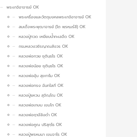
พระเกจิอาจารย์ OK
พระเครื่องและวัตถุมงคลพระเกจิอาจารย์ OK
สมเด็จพระพุฒาจารย์ (โต พฺรหฺมรํสี) OK
หลวงปู่ทวด เหยียบน้ำทะเลจืด OK
กรมหลวงวชิรญาณสังวร OK
หลวงพ่อกวย ชุตินฺธโร OK
หลวงพ่อน้อย ชุตินฺธโร OK
หลวงพ่ออุ้น สุขกาโม OK
หลวงพ่อทรง ฉันทโสภี OK
หลวงปู่แหวน สุจิณฺโณ OK
หลวงพ่อเกษม เขมโก OK
หลวงพ่อฤาษีลิงดำ OK
หลวงพ่อคูณ ปริสุทฺโธ OK
หลวงปู่พรหมมา เขมจาโร OK