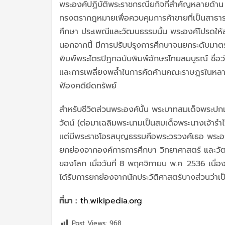
พระองค์ปฏิบัติพระราชกรณียกิจที่สำคัญหลายด้า
ทรงตรากฎหมายเพื่อควบคุมการค้าขายที่เป็นสาธ
ศึกษา ประเพณีและวัฒนธรรมนั้น พระองค์โปรดให้
นอกจากนี้ มีการปรับปรุงการศึกษาจนยกระดับมาต
พิมพ์พระไตรปิฎกฉบับพิมพ์อักษรไทยสมบูรณ์ ชื่อ
และการเพลี่ยงพล้ำในการคัดค้านคณะราษฎรในหลา
ฟ้องคดียึดทรัพย์
สำหรับชีวิตส่วนพระองค์นั้น พระบาทสมเด็จพระปกเ
วัตน์ (ต่อมาเฉลิมพระนามเป็นสมเด็จพระนางเจ้ารำ
แต่มีพระราชโอรสบุญธรรมคือพระวรวงศ์เธอ พระองค
ยกย่องจากองค์การการศึกษา วิทยาศาสตร์ และวั
ของโลก เมื่อวันที่ 8 พฤศจิกายน พ.ศ. 2536 เ
ได้รับการยกย่องจากนักประวัติศาสตร์บางส่วนว่าเป
ที่มา :
th.wikipedia.org
Post Views:
968