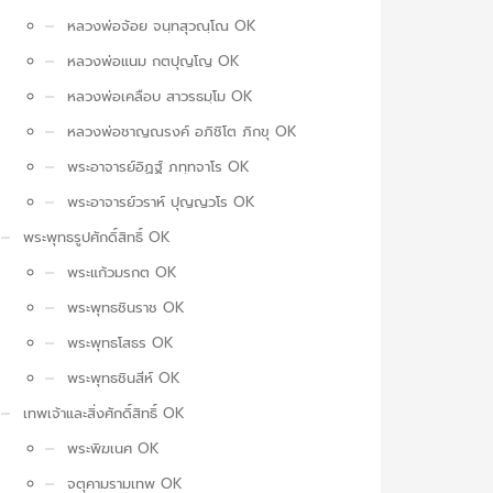
หลวงพ่อจ้อย จนฺทสุวณฺโณ OK
หลวงพ่อแนม กตปุญโญ OK
หลวงพ่อเคลือบ สาวรธมฺโม OK
หลวงพ่อชาญณรงค์ อภิชิโต ภิกขุ OK
พระอาจารย์อิฏฐ์ ภทฺทจาโร OK
พระอาจารย์วราห์ ปุญญวโร OK
พระพุทธรูปศักดิ์สิทธิ์ OK
พระแก้วมรกต OK
พระพุทธชินราช OK
พระพุทธโสธร OK
พระพุทธชินสีห์ OK
เทพเจ้าและสิ่งศักดิ์สิทธิ์ OK
พระพิฆเนศ OK
จตุคามรามเทพ OK