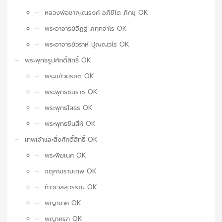
หลวงพ่อชาญณรงค์ อภิชิโต ภิกขุ OK
พระอาจารย์อิฏฐ์ ภทฺทจาโร OK
พระอาจารย์วราห์ ปุญญวโร OK
พระพุทธรูปศักดิ์สิทธิ์ OK
พระแก้วมรกต OK
พระพุทธชินราช OK
พระพุทธโสธร OK
พระพุทธชินสีห์ OK
เทพเจ้าและสิ่งศักดิ์สิทธิ์ OK
พระพิฆเนศ OK
จตุคามรามเทพ OK
ท้าวเวสสุวรรณ OK
พญานาค OK
พญาครุฑ OK