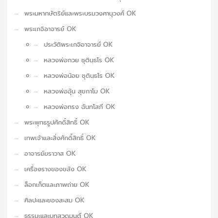
พระมหากษัตริย์และพระบรมวงศานุวงศ์ OK
พระเกจิอาจารย์ OK
ประวัติพระเกจิอาจารย์ OK
หลวงพ่อกวย ชุตินฺธโร OK
หลวงพ่อน้อย ชุตินฺธโร OK
หลวงพ่ออุ้น สุขกาโม OK
หลวงพ่อทรง ฉันทโสภี OK
พระพุทธรูปศักดิ์สิทธิ์ OK
เทพเจ้าและสิ่งศักดิ์สิทธิ์ OK
อาจารย์ฆราวาส OK
เครื่องรางของขลัง OK
ล็อกเก็ตและภาพถ่าย OK
ศิลปะและของสะสม OK
ธรรมะและบทสวดมนต์ OK