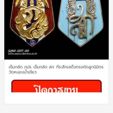
เข็มกลัด ภปร. เข็มกลัด สก. ที่ระลึกเสด็จทรงตัดลูกนิมิตร
วัดหนองน้ำเขียว