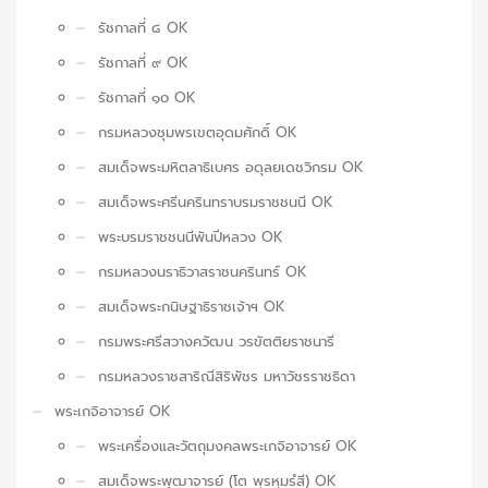
รัชกาลที่ ๘ OK
รัชกาลที่ ๙ OK
รัชกาลที่ ๑๐ OK
กรมหลวงชุมพรเขตอุดมศักดิ์ OK
สมเด็จพระมหิตลาธิเบศร อดุลยเดชวิกรม OK
สมเด็จพระศรีนครินทราบรมราชชนนี OK
พระบรมราชชนนีพันปีหลวง OK
กรมหลวงนราธิวาสราชนครินทร์ OK
สมเด็จพระกนิษฐาธิราชเจ้าฯ OK
กรมพระศรีสวางควัฒน วรขัตติยราชนารี
กรมหลวงราชสาริณีสิริพัชร มหาวัชรราชธิดา
พระเกจิอาจารย์ OK
พระเครื่องและวัตถุมงคลพระเกจิอาจารย์ OK
สมเด็จพระพุฒาจารย์ (โต พฺรหฺมรํสี) OK