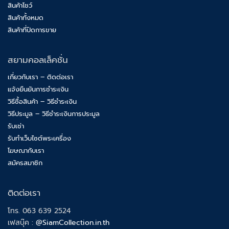
สินค้าโชว์
สินค้าทั้งหมด
สินค้าที่ปิดการขาย
สยามคอลเล็คชั่น
เกี่ยวกับเรา – ติดต่อเรา
แจ้งยืนยันการชำระเงิน
วิธีซื้อสินค้า – วิธีชำระเงิน
วิธีประมูล – วิธีชำระเงินการประมูล
รับเช่า
รับทำเว็บไซต์พระเครื่อง
โฆษณากับเรา
สมัครสมาชิก
ติดต่อเรา
โทร. 063 639 2524
เฟสบุ๊ค :
@SiamCollection.in.th