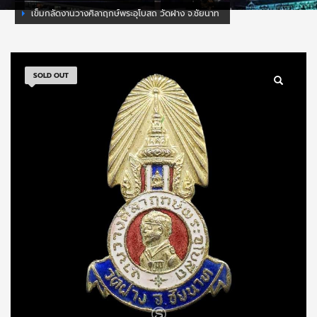
เข็มกลัดงานวางศิลาฤกษ์พระอุโบสถ วัดฝาง จ.ชัยนาท
SOLD OUT