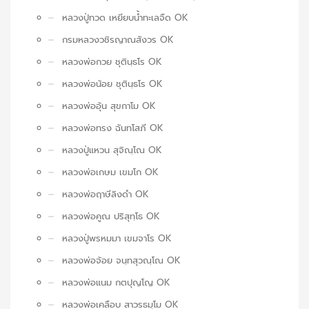
หลวงปู่ทวด เหยียบน้ำทะเลจืด OK
กรมหลวงวชิรญาณสังวร OK
หลวงพ่อกวย ชุตินฺธโร OK
หลวงพ่อน้อย ชุตินฺธโร OK
หลวงพ่ออุ้น สุขกาโม OK
หลวงพ่อทรง ฉันทโสภี OK
หลวงปู่แหวน สุจิณฺโณ OK
หลวงพ่อเกษม เขมโก OK
หลวงพ่อฤาษีลิงดำ OK
หลวงพ่อคูณ ปริสุทฺโธ OK
หลวงปู่พรหมมา เขมจาโร OK
หลวงพ่อจ้อย จนฺทสุวณฺโณ OK
หลวงพ่อแนม กตปุญโญ OK
หลวงพ่อเคลือบ สาวรธมฺโม OK