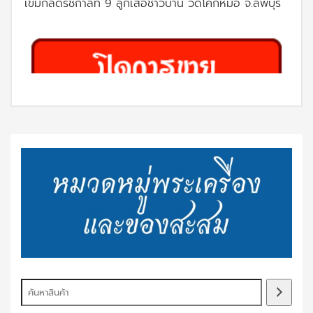
เข็มกลัดรัชกาลที่ 9 ลูกเสือชาวบ้าน วัดโคกหม้อ จ.ลพบุรี