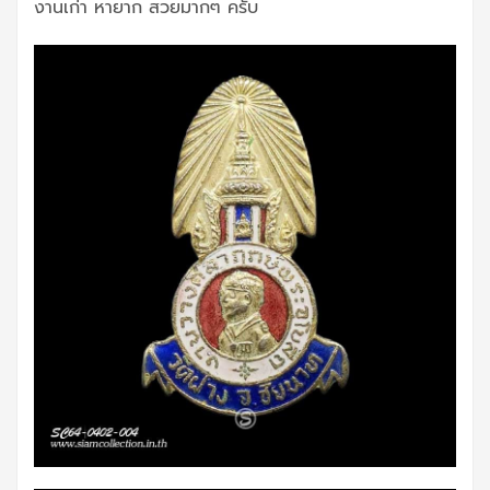
งานเก่า หายาก สวยมากๆ ครับ