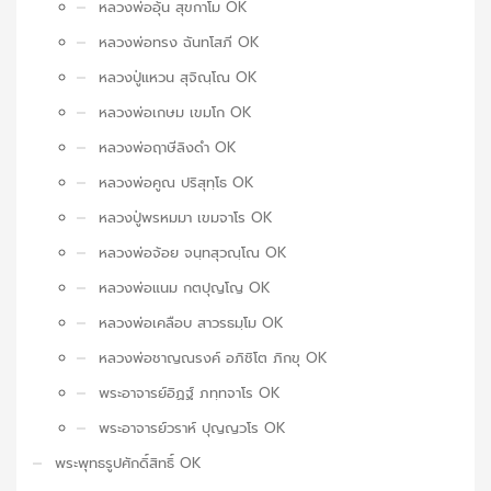
หลวงพ่ออุ้น สุขกาโม OK
หลวงพ่อทรง ฉันทโสภี OK
หลวงปู่แหวน สุจิณฺโณ OK
หลวงพ่อเกษม เขมโก OK
หลวงพ่อฤาษีลิงดำ OK
หลวงพ่อคูณ ปริสุทฺโธ OK
หลวงปู่พรหมมา เขมจาโร OK
หลวงพ่อจ้อย จนฺทสุวณฺโณ OK
หลวงพ่อแนม กตปุญโญ OK
หลวงพ่อเคลือบ สาวรธมฺโม OK
หลวงพ่อชาญณรงค์ อภิชิโต ภิกขุ OK
พระอาจารย์อิฏฐ์ ภทฺทจาโร OK
พระอาจารย์วราห์ ปุญญวโร OK
พระพุทธรูปศักดิ์สิทธิ์ OK