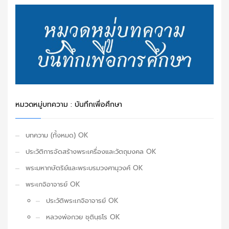
หมวดหมู่บทความ : บันทึกเพื่อศึกษา
บทความ (ทั้งหมด) OK
ประวัติการจัดสร้างพระเครื่องและวัตถุมงคล OK
พระมหากษัตริย์และพระบรมวงศานุวงศ์ OK
พระเกจิอาจารย์ OK
ประวัติพระเกจิอาจารย์ OK
หลวงพ่อกวย ชุตินฺธโร OK