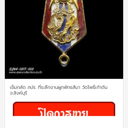
เข็มกลัด ภปร. ที่ระลึกงานผูกพัทธสีมา วัดโพธิ์เก้าต้น
จ.สิงห์บุรี