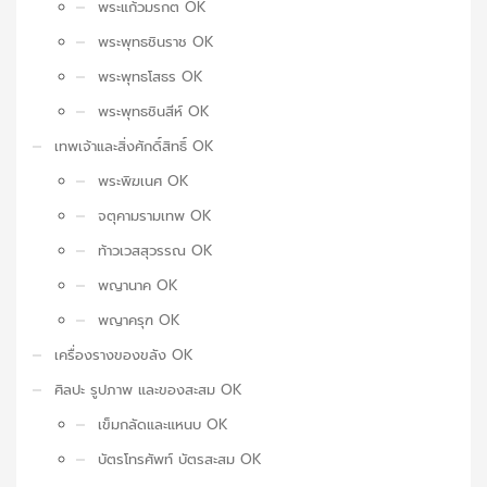
พระแก้วมรกต OK
พระพุทธชินราช OK
พระพุทธโสธร OK
พระพุทธชินสีห์ OK
เทพเจ้าและสิ่งศักดิ์สิทธิ์ OK
พระพิฆเนศ OK
จตุคามรามเทพ OK
ท้าวเวสสุวรรณ OK
พญานาค OK
พญาครุฑ OK
เครื่องรางของขลัง OK
ศิลปะ รูปภาพ และของสะสม OK
เข็มกลัดและแหนบ OK
บัตรโทรศัพท์ บัตรสะสม OK