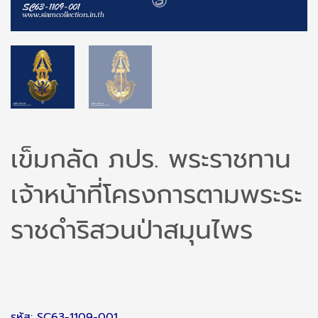
เข็มกลัด ภปร. พระราชทาน
เจ้าหน้าที่โครงการตามพระระ
ราชดำริสวนป่าสมุนไพร
รหัส: SC63-1109-001