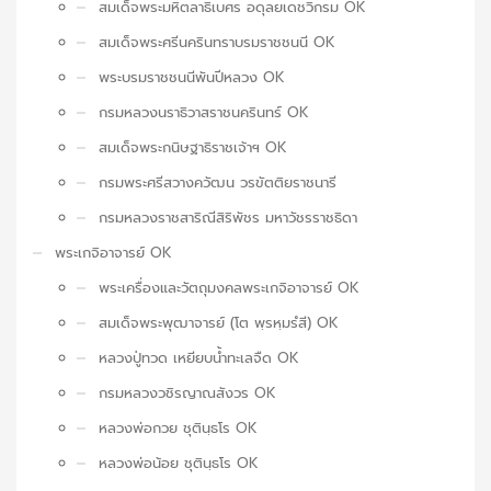
สมเด็จพระมหิตลาธิเบศร อดุลยเดชวิกรม OK
สมเด็จพระศรีนครินทราบรมราชชนนี OK
พระบรมราชชนนีพันปีหลวง OK
กรมหลวงนราธิวาสราชนครินทร์ OK
สมเด็จพระกนิษฐาธิราชเจ้าฯ OK
กรมพระศรีสวางควัฒน วรขัตติยราชนารี
กรมหลวงราชสาริณีสิริพัชร มหาวัชรราชธิดา
พระเกจิอาจารย์ OK
พระเครื่องและวัตถุมงคลพระเกจิอาจารย์ OK
สมเด็จพระพุฒาจารย์ (โต พฺรหฺมรํสี) OK
หลวงปู่ทวด เหยียบน้ำทะเลจืด OK
กรมหลวงวชิรญาณสังวร OK
หลวงพ่อกวย ชุตินฺธโร OK
หลวงพ่อน้อย ชุตินฺธโร OK