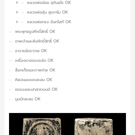
หลวงพ่อน้อย ชุตินฺธโร OK
หลวงพ่ออุ้น สุขกาโม OK
หลวงพ่อทรง ฉันทโสภี OK
พระพุทธรูปศักดิ์สิทธิ์ OK
เทพเจ้าและสิ่งศักดิ์สิทธิ์ OK
อาจารย์ฆราวาส OK
เครื่องรางของขลัง OK
ล็อกเก็ตและภาพถ่าย OK
ศิลปะและของสะสม OK
ธรรมะและบทสวดมนต์ OK
มุมนักสะสม OK