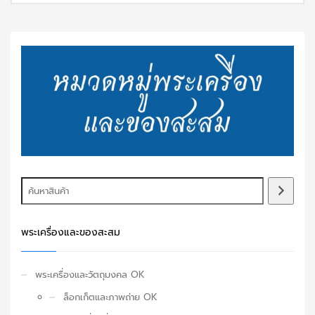
พระเครื่องและของสะสม
พระเครื่องและวัตถุมงคล OK
ล็อกเก็ตและภาพถ่าย OK