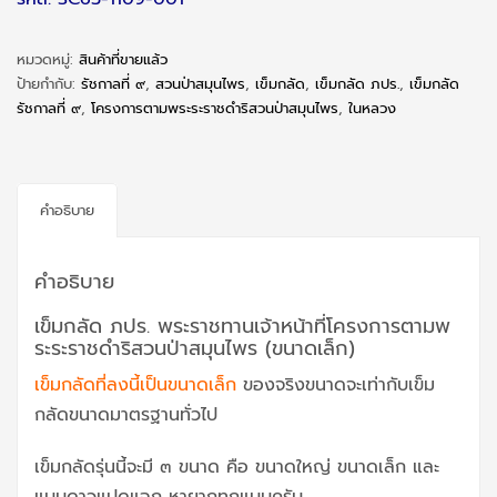
หมวดหมู่:
สินค้าที่ขายแล้ว
ป้ายกำกับ:
รัชกาลที่ ๙
,
สวนป่าสมุนไพร
,
เข็มกลัด
,
เข็มกลัด ภปร.
,
เข็มกลัด
รัชกาลที่ ๙
,
โครงการตามพระระราชดำริสวนป่าสมุนไพร
,
ในหลวง
คำอธิบาย
คำอธิบาย
เข็มกลัด ภปร. พระราชทานเจ้าหน้าที่โครงการตามพ
ระระราชดำริสวนป่าสมุนไพร (ขนาดเล็ก)
เข็มกลัดที่ลงนี้เป็นขนาดเล็ก
ของจริงขนาดจะเท่ากับเข็ม
กลัดขนาดมาตรฐานทั่วไป
เข็มกลัดรุ่นนี้จะมี ๓ ขนาด คือ ขนาดใหญ่ ขนาดเล็ก และ
แบบดาวแปดแฉก หายากทุกแบบครับ