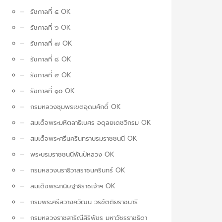
รัชกาลที่ ๕ OK
รัชกาลที่ ๖ OK
รัชกาลที่ ๗ OK
รัชกาลที่ ๘ OK
รัชกาลที่ ๙ OK
รัชกาลที่ ๑๐ OK
กรมหลวงชุมพรเขตอุดมศักดิ์ OK
สมเด็จพระมหิตลาธิเบศร อดุลยเดชวิกรม OK
สมเด็จพระศรีนครินทราบรมราชชนนี OK
พระบรมราชชนนีพันปีหลวง OK
กรมหลวงนราธิวาสราชนครินทร์ OK
สมเด็จพระกนิษฐาธิราชเจ้าฯ OK
กรมพระศรีสวางควัฒน วรขัตติยราชนารี
กรมหลวงราชสาริณีสิริพัชร มหาวัชรราชธิดา