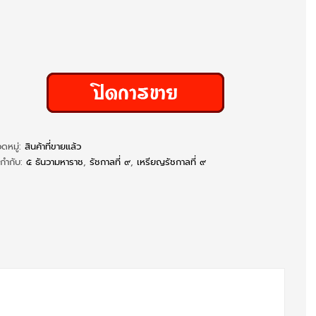
ดหมู่:
สินค้าที่ขายแล้ว
ยกำกับ:
๕ ธันวามหาราช
,
รัชกาลที่ ๙
,
เหรียญรัชกาลที่ ๙