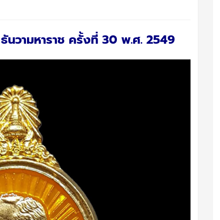
 ธันวามหาราช ครั้งที่ 30 พ.ศ. 2549