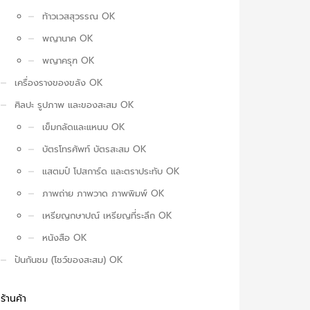
ท้าวเวสสุวรรณ OK
พญานาค OK
พญาครุฑ OK
เครื่องรางของขลัง OK
ศิลปะ รูปภาพ และของสะสม OK
เข็มกลัดและแหนบ OK
บัตรโทรศัพท์ บัตรสะสม OK
แสตมป์ โปสการ์ด และตราประทับ OK
ภาพถ่าย ภาพวาด ภาพพิมพ์ OK
เหรียญกษาปณ์ เหรียญที่ระลึก OK
หนังสือ OK
ปันกันชม (โชว์ของสะสม) OK
ร้านค้า