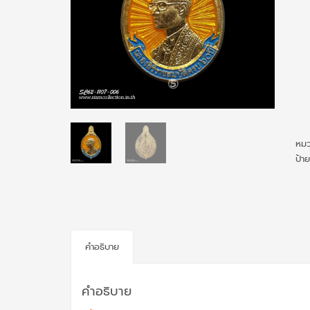
หมว
ป้า
คำอธิบาย
คำอธิบาย