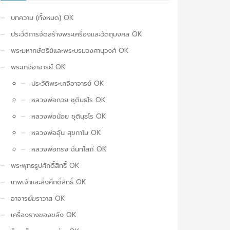
บทความ (ทั้งหมด) OK
ประวัติการจัดสร้างพระเครื่องและวัตถุมงคล OK
พระมหากษัตริย์และพระบรมวงศานุวงศ์ OK
พระเกจิอาจารย์ OK
ประวัติพระเกจิอาจารย์ OK
หลวงพ่อกวย ชุตินฺธโร OK
หลวงพ่อน้อย ชุตินฺธโร OK
หลวงพ่ออุ้น สุขกาโม OK
หลวงพ่อทรง ฉันทโสภี OK
พระพุทธรูปศักดิ์สิทธิ์ OK
เทพเจ้าและสิ่งศักดิ์สิทธิ์ OK
อาจารย์ฆราวาส OK
เครื่องรางของขลัง OK