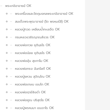
พระเกจิอาจารย์ OK
พระเครื่องและวัตถุมงคลพระเกจิอาจารย์ OK
สมเด็จพระพุฒาจารย์ (โต พฺรหฺมรํสี) OK
หลวงปู่ทวด เหยียบน้ำทะเลจืด OK
กรมหลวงวชิรญาณสังวร OK
หลวงพ่อกวย ชุตินฺธโร OK
หลวงพ่อน้อย ชุตินฺธโร OK
หลวงพ่ออุ้น สุขกาโม OK
หลวงพ่อทรง ฉันทโสภี OK
หลวงปู่แหวน สุจิณฺโณ OK
หลวงพ่อเกษม เขมโก OK
หลวงพ่อฤาษีลิงดำ OK
หลวงพ่อคูณ ปริสุทฺโธ OK
หลวงปู่พรหมมา เขมจาโร OK