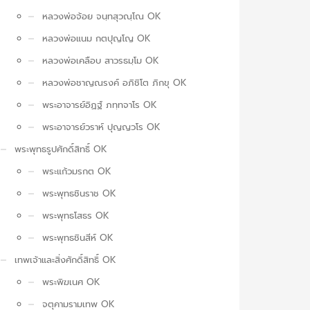
หลวงพ่อจ้อย จนฺทสุวณฺโณ OK
หลวงพ่อแนม กตปุญโญ OK
หลวงพ่อเคลือบ สาวรธมฺโม OK
หลวงพ่อชาญณรงค์ อภิชิโต ภิกขุ OK
พระอาจารย์อิฏฐ์ ภทฺทจาโร OK
พระอาจารย์วราห์ ปุญญวโร OK
พระพุทธรูปศักดิ์สิทธิ์ OK
พระแก้วมรกต OK
พระพุทธชินราช OK
พระพุทธโสธร OK
พระพุทธชินสีห์ OK
เทพเจ้าและสิ่งศักดิ์สิทธิ์ OK
พระพิฆเนศ OK
จตุคามรามเทพ OK