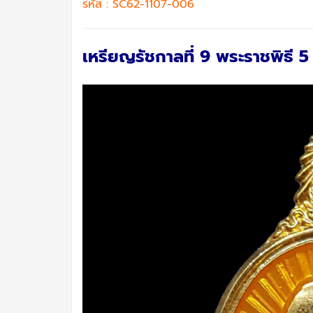
รหัส : SC62-1107-006
เหรียญรัชกาลที่ 9 พระราชพิธี 5