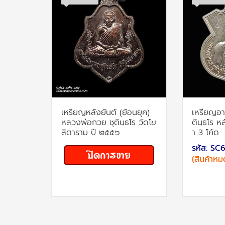
เหรียญหลังยันต์ (ย้อนยุค)
เหรียญอา
หลวงพ่อกวย ชุตินฺธโร วัดโฆ
ตินฺธโร หล
สิตาราม ปี ๒๕๕๖
า 3 โค้ด
รหัส: SC
(สินค้าหม