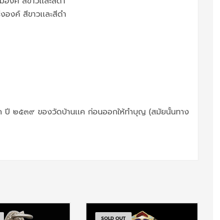
องค์ สีขาวเเละสีดำ
งองค์ สีขาวเเละสีดำ
นยุค ปี ๒๕๓๙ ของวัดบ้านเเค ก่อนออกให้ทำบุญ (สมัยนั้นทาง
SOLD OUT