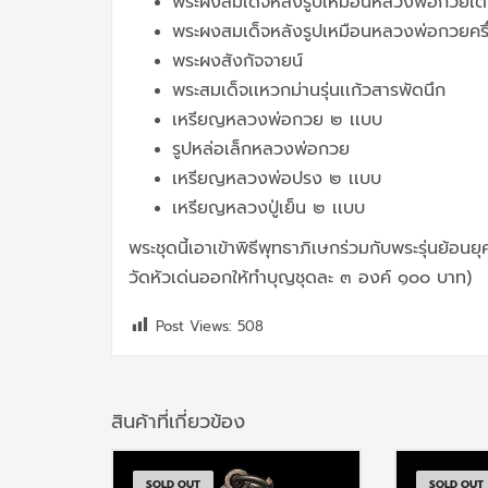
พระผงสมเด็จหลังรูปเหมือนหลวงพ่อกวยเต็ม
พระผงสมเด็จหลังรูปเหมือนหลวงพ่อกวยครึ่
พระผงสังกัจจายน์
พระสมเด็จเเหวกม่านรุ่นเเก้วสารพัดนึก
เหรียญหลวงพ่อกวย ๒ เเบบ
รูปหล่อเล็กหลวงพ่อกวย
เหรียญหลวงพ่อปรง ๒ เเบบ
เหรียญหลวงปู่เย็น ๒ เเบบ
พระชุดนี้เอาเข้าพิธีพุทธาภิเษกร่วมกับพระรุ่นย้อ
วัดหัวเด่นออกให้ทำบุญชุดละ ๓ องค์ ๑๐๐ บาท)
Post Views:
508
สินค้าที่เกี่ยวข้อง
SOLD OUT
SOLD OUT