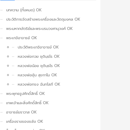
บทความ (ทั้งหมด) OK
ประวัติการจัดสร้างพระเครื่องและวัตถุมงคล OK
พระมหากษัตริย์และพระบรมวงศานุวงศ์ OK
พระเกจิอาจารย์ OK
ประวัติพระเกจิอาจารย์ OK
หลวงพ่อกวย ชุตินฺธโร OK
หลวงพ่อน้อย ชุตินฺธโร OK
หลวงพ่ออุ้น สุขกาโม OK
หลวงพ่อทรง ฉันทโสภี OK
พระพุทธรูปศักดิ์สิทธิ์ OK
เทพเจ้าและสิ่งศักดิ์สิทธิ์ OK
อาจารย์ฆราวาส OK
เครื่องรางของขลัง OK