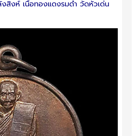
งสิงห์ เนื้อทองแดงรมดำ วัดหัวเด่น