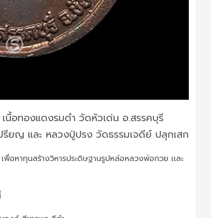
 เนื้อทองแดงรมดำ วัดหัวเด่น อ.สรรคบุรี
เปรียญ และ หลวงปู่ปรง วัดธรรมเจดีย์ ปลุกเสก
น เพื่อหาทุนสร้างวิหารประดิษฐานรูปหล่อหลวงพ่อกวย เเละ
้