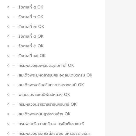
รัชกาลที่ ๕ OK
รัชกาลที่ ๖ OK
รัชกาลที่ ๗ OK
รัชกาลที่ ๘ OK
รัชกาลที่ ๙ OK
รัชกาลที่ ๑๐ OK
กรมหลวงชุมพรเขตอุดมศักดิ์ OK
สมเด็จพระมหิตลาธิเบศร อดุลยเดชวิกรม OK
สมเด็จพระศรีนครินทราบรมราชชนนี OK
พระบรมราชชนนีพันปีหลวง OK
กรมหลวงนราธิวาสราชนครินทร์ OK
สมเด็จพระกนิษฐาธิราชเจ้าฯ OK
กรมพระศรีสวางควัฒน วรขัตติยราชนารี
กรมหลวงราชสาริณีสิริพัชร มหาวัชรราชธิดา