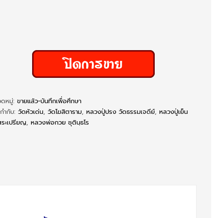
ดหมู่:
ขายแล้ว-บันทึกเพื่อศึกษา
ยกำกับ:
วัดหัวเด่น
,
วัดโฆสิตาราม
,
หลวงปู่ปรง วัดธรรมเจดีย์
,
หลวงปู่เย็น
สระเปรียญ
,
หลวงพ่อกวย ชุตินฺธโร