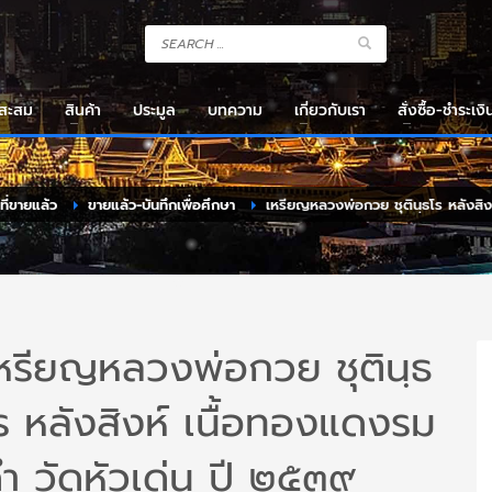
งสะสม
สินค้า
ประมูล
บทความ
เกี่ยวกับเรา
สั่งซื้อ-ชำระเงิ
าที่ขายแล้ว
ขายแล้ว-บันทึกเพื่อศึกษา
เหรียญหลวงพ่อกวย ชุตินฺธโร หลังสิง
หรียญหลวงพ่อกวย ชุตินฺธ
ร หลังสิงห์ เนื้อทองแดงรม
ำ วัดหัวเด่น ปี ๒๕๓๙