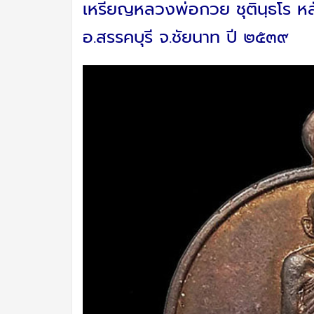
เหรียญหลวงพ่อกวย ชุตินฺธโร หลั
อ.สรรคบุรี จ.ชัยนาท ปี ๒๕๓๙