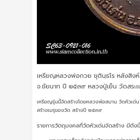
เหรียญหลวงพ่อกวย ชุตินฺธโร หลังสิงห์
จ.ชัยนาท ปี ๒๕๓๙ หลวงปู่เย็น วัดสระ
เหรียญรุ่นนี้จัดสร้างโดยหลวงพ่อสมาน วัดหัวเด่
สร้างเมรุของวัด สร้างปี ๒๕๓๙
รายการวัตถุมงคลที่วัดหัวเด่นจัดสร้าง มีดังนี