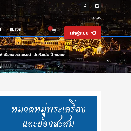
LOGIN
น
สมาชิก
เข้าสู่ระบบ
ห์ เนื้อทองแดงรมดำ วัดหัวเด่น ปี ๒๕๓๙