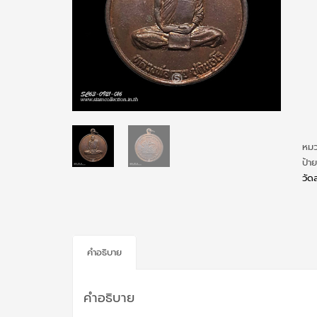
หมว
ป้า
วัด
คำอธิบาย
คำอธิบาย