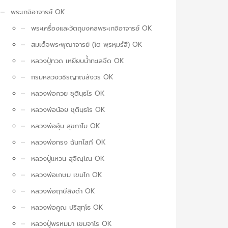
พระเกจิอาจารย์ OK
พระเครื่องและวัตถุมงคลพระเกจิอาจารย์ OK
สมเด็จพระพุฒาจารย์ (โต พฺรหฺมรํสี) OK
หลวงปู่ทวด เหยียบน้ำทะเลจืด OK
กรมหลวงวชิรญาณสังวร OK
หลวงพ่อกวย ชุตินฺธโร OK
หลวงพ่อน้อย ชุตินฺธโร OK
หลวงพ่ออุ้น สุขกาโม OK
หลวงพ่อทรง ฉันทโสภี OK
หลวงปู่แหวน สุจิณฺโณ OK
หลวงพ่อเกษม เขมโก OK
หลวงพ่อฤาษีลิงดำ OK
หลวงพ่อคูณ ปริสุทฺโธ OK
หลวงปู่พรหมมา เขมจาโร OK