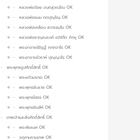
หลวงพ่อจ้อย จนฺทสุวณฺโณ OK
หลวงพ่อแนม กตปุญโญ OK
หลวงพ่อเคลือบ สาวรธมฺโม OK
หลวงพ่อชาญณรงค์ อภิชิโต ภิกขุ OK
พระอาจารย์อิฏฐ์ ภทฺทจาโร OK
พระอาจารย์วราห์ ปุญญวโร OK
พระพุทธรูปศักดิ์สิทธิ์ OK
พระแก้วมรกต OK
พระพุทธชินราช OK
พระพุทธโสธร OK
พระพุทธชินสีห์ OK
เทพเจ้าและสิ่งศักดิ์สิทธิ์ OK
พระพิฆเนศ OK
จตุคามรามเทพ OK