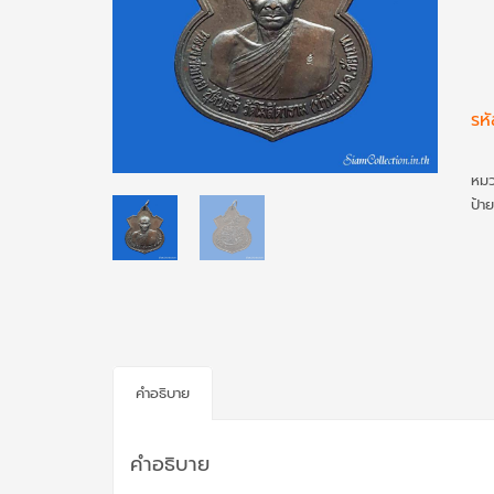
รห
หมว
ป้า
คำอธิบาย
คำอธิบาย