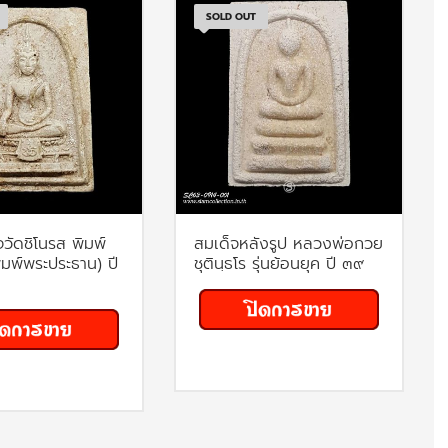
SOLD OUT
วัดชิโนรส พิมพ์
สมเด็จหลังรูป หลวงพ่อกวย
พิมพ์พระประธาน) ปี
ชุตินฺธโร รุ่นย้อนยุค ปี ๓๙