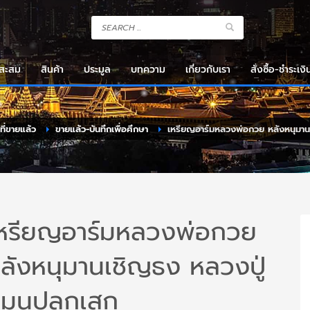
งสะสม
สินค้า
ประมูล
บทความ
เกี่ยวกับเรา
สั่งซื้อ-ชำระเงิ
าที่ขายแล้ว
ขายแล้ว-บันทึกเพื่อศึกษา
เหรียญอาร์มหลวงพ่อกวย หลังหนุมาน
หรียญอาร์มหลวงพ่อกวย
ลังหนุมานเชิญธง หลวงปู่
มุนปลุกเสก