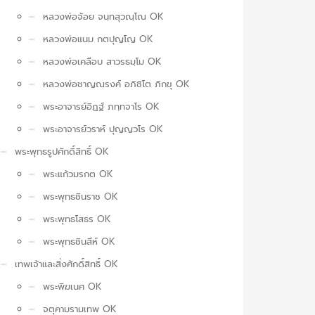
หลวงพ่อจ้อย จนฺทสุวณฺโณ OK
หลวงพ่อแนม กตปุญโญ OK
หลวงพ่อเคลือบ สาวรธมฺโม OK
หลวงพ่อชาญณรงค์ อภิชิโต ภิกขุ OK
พระอาจารย์อิฏฐ์ ภทฺทจาโร OK
พระอาจารย์วราห์ ปุญญวโร OK
พระพุทธรูปศักดิ์สิทธิ์ OK
พระแก้วมรกต OK
พระพุทธชินราช OK
พระพุทธโสธร OK
พระพุทธชินสีห์ OK
เทพเจ้าและสิ่งศักดิ์สิทธิ์ OK
พระพิฆเนศ OK
จตุคามรามเทพ OK