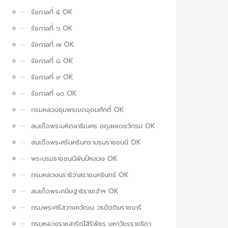
รัชกาลที่ ๕ OK
รัชกาลที่ ๖ OK
รัชกาลที่ ๗ OK
รัชกาลที่ ๘ OK
รัชกาลที่ ๙ OK
รัชกาลที่ ๑๐ OK
กรมหลวงชุมพรเขตอุดมศักดิ์ OK
สมเด็จพระมหิตลาธิเบศร อดุลยเดชวิกรม OK
สมเด็จพระศรีนครินทราบรมราชชนนี OK
พระบรมราชชนนีพันปีหลวง OK
กรมหลวงนราธิวาสราชนครินทร์ OK
สมเด็จพระกนิษฐาธิราชเจ้าฯ OK
กรมพระศรีสวางควัฒน วรขัตติยราชนารี
กรมหลวงราชสาริณีสิริพัชร มหาวัชรราชธิดา