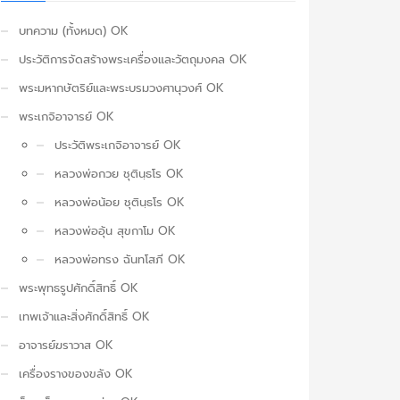
บทความ (ทั้งหมด) OK
ประวัติการจัดสร้างพระเครื่องและวัตถุมงคล OK
พระมหากษัตริย์และพระบรมวงศานุวงศ์ OK
พระเกจิอาจารย์ OK
ประวัติพระเกจิอาจารย์ OK
หลวงพ่อกวย ชุตินฺธโร OK
หลวงพ่อน้อย ชุตินฺธโร OK
หลวงพ่ออุ้น สุขกาโม OK
หลวงพ่อทรง ฉันทโสภี OK
พระพุทธรูปศักดิ์สิทธิ์ OK
เทพเจ้าและสิ่งศักดิ์สิทธิ์ OK
อาจารย์ฆราวาส OK
เครื่องรางของขลัง OK