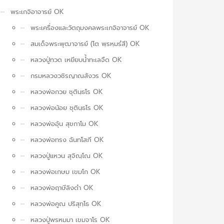
พระเกจิอาจารย์ OK
พระเครื่องและวัตถุมงคลพระเกจิอาจารย์ OK
สมเด็จพระพุฒาจารย์ (โต พฺรหฺมรํสี) OK
หลวงปู่ทวด เหยียบน้ำทะเลจืด OK
กรมหลวงวชิรญาณสังวร OK
หลวงพ่อกวย ชุตินฺธโร OK
หลวงพ่อน้อย ชุตินฺธโร OK
หลวงพ่ออุ้น สุขกาโม OK
หลวงพ่อทรง ฉันทโสภี OK
หลวงปู่แหวน สุจิณฺโณ OK
หลวงพ่อเกษม เขมโก OK
หลวงพ่อฤาษีลิงดำ OK
หลวงพ่อคูณ ปริสุทฺโธ OK
หลวงปู่พรหมมา เขมจาโร OK