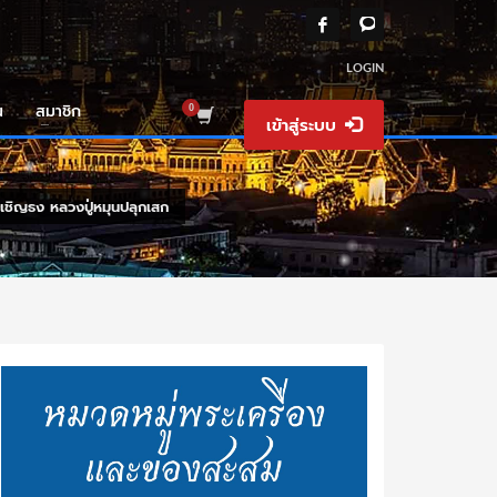
LOGIN
น
สมาชิก
เข้าสู่ระบบ
เชิญธง หลวงปู่หมุนปลุกเสก