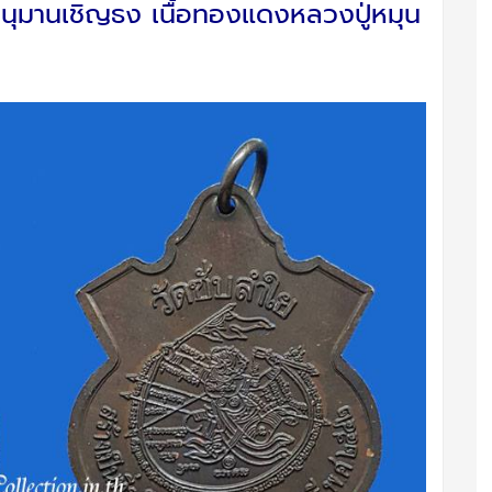
ุมานเชิญธง เนื้อทองแดงหลวงปู่หมุน