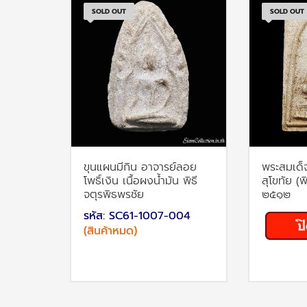
SOLD OUT
SOLD OUT
ขุนแผนมีกิน อาจารย์ลอย
พระสมเด็จ
โพธิ์เงิน เนื้อผงน้ำมัน พิธี
สุโขทัย (
จตุรพิธพรชัย
๒๕๑๒
รหัส: SC61-1007-004
(สินค้าหมด)