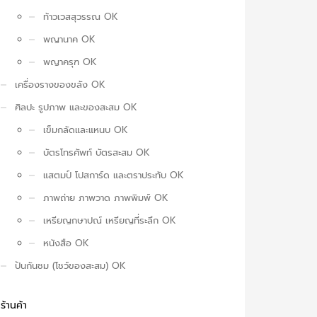
ท้าวเวสสุวรรณ OK
พญานาค OK
พญาครุฑ OK
เครื่องรางของขลัง OK
ศิลปะ รูปภาพ และของสะสม OK
เข็มกลัดและแหนบ OK
บัตรโทรศัพท์ บัตรสะสม OK
แสตมป์ โปสการ์ด และตราประทับ OK
ภาพถ่าย ภาพวาด ภาพพิมพ์ OK
เหรียญกษาปณ์ เหรียญที่ระลึก OK
หนังสือ OK
ปันกันชม (โชว์ของสะสม) OK
ร้านค้า