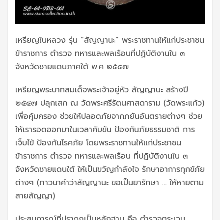
เหรียญในหลวง รุ่น “สัญญานะ” พระราชทานให้แก่ประชาชน
ข้าราชการ ตำรวจ ทหารและพลเรือนที่ปฏิบัติงานใน ๓
จังหวัดชายแดนภาคใต้ พ.ศ ๒๕๔๗
เหรียญพระบาทสมเด็จพระเจ้าอยู่หัว สัญญานะ สร้างปี
๒๕๔๗ ปลุกเสก ณ วัดพระศรีรัตนศาสดาราม (วัดพระแก้ว)
เพื่อคุ้มครอง ช่วยให้ปลอดภัยจากภยันอันตรายต่างๆ ช่วย
ให้เรารอดออกมาในเวลาคับขัน ป้องกันภัยธรรมชาติ การ
เจ็บไข้ ป้องกันโรคภัย โดยพระราชทานให้แก่ประชาชน
ข้าราชการ ตำรวจ ทหารและพลเรือน ที่ปฏิบัติงานใน ๓
จังหวัดชายแดนใต้ ให้เป็นขวัญกำลังใจ รักษาอาการทุกข์ภัย
ต่างๆ (ภาวนาคำว่าสัญญานะ ขอเป็นยารักษา … ให้หายตาม
สายสัญญา)
ประสบการณ์ที่ปรากฎเป็นหลักฐาน คือ ตำรวจตระเวน