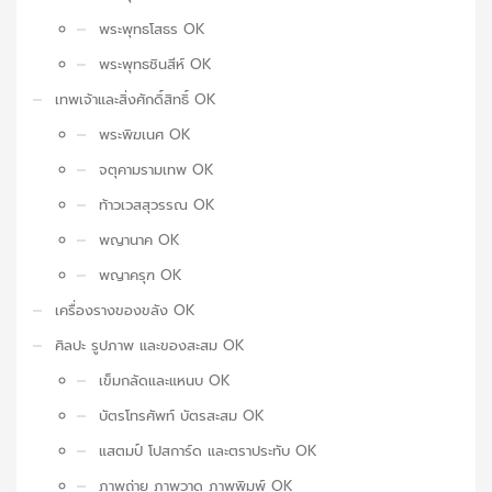
พระพุทธโสธร OK
พระพุทธชินสีห์ OK
เทพเจ้าและสิ่งศักดิ์สิทธิ์ OK
พระพิฆเนศ OK
จตุคามรามเทพ OK
ท้าวเวสสุวรรณ OK
พญานาค OK
พญาครุฑ OK
เครื่องรางของขลัง OK
ศิลปะ รูปภาพ และของสะสม OK
เข็มกลัดและแหนบ OK
บัตรโทรศัพท์ บัตรสะสม OK
แสตมป์ โปสการ์ด และตราประทับ OK
ภาพถ่าย ภาพวาด ภาพพิมพ์ OK