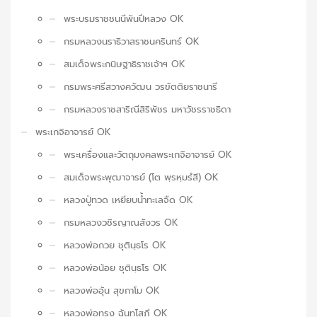
พระบรมราชชนนีพันปีหลวง OK
กรมหลวงนราธิวาสราชนครินทร์ OK
สมเด็จพระกนิษฐาธิราชเจ้าฯ OK
กรมพระศรีสวางควัฒน วรขัตติยราชนารี
กรมหลวงราชสาริณีสิริพัชร มหาวัชรราชธิดา
พระเกจิอาจารย์ OK
พระเครื่องและวัตถุมงคลพระเกจิอาจารย์ OK
สมเด็จพระพุฒาจารย์ (โต พฺรหฺมรํสี) OK
หลวงปู่ทวด เหยียบน้ำทะเลจืด OK
กรมหลวงวชิรญาณสังวร OK
หลวงพ่อกวย ชุตินฺธโร OK
หลวงพ่อน้อย ชุตินฺธโร OK
หลวงพ่ออุ้น สุขกาโม OK
หลวงพ่อทรง ฉันทโสภี OK