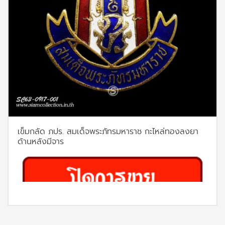
เข็มกลัด ภปร. สมเด็จพระภัทรมหาราช กะไหล่ทองลงยา
ด้านหลังมีจาร