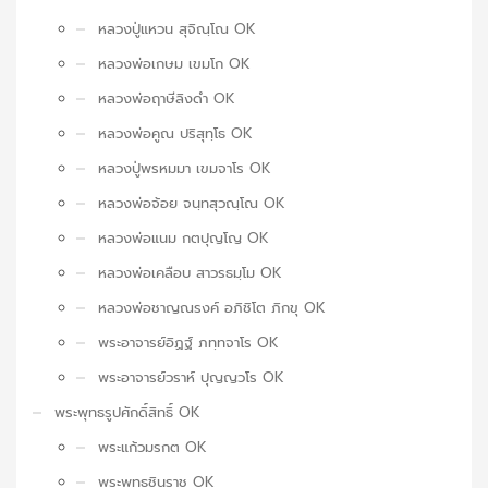
หลวงปู่แหวน สุจิณฺโณ OK
หลวงพ่อเกษม เขมโก OK
หลวงพ่อฤาษีลิงดำ OK
หลวงพ่อคูณ ปริสุทฺโธ OK
หลวงปู่พรหมมา เขมจาโร OK
หลวงพ่อจ้อย จนฺทสุวณฺโณ OK
หลวงพ่อแนม กตปุญโญ OK
หลวงพ่อเคลือบ สาวรธมฺโม OK
หลวงพ่อชาญณรงค์ อภิชิโต ภิกขุ OK
พระอาจารย์อิฏฐ์ ภทฺทจาโร OK
พระอาจารย์วราห์ ปุญญวโร OK
พระพุทธรูปศักดิ์สิทธิ์ OK
พระแก้วมรกต OK
พระพุทธชินราช OK