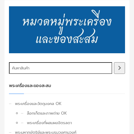
พระเครื่องและของสะสม
พระเครื่องและวัตถุมงคล OK
ล็อกเก็ตและภาพถ่าย OK
พระเครื่องที่ผสมผงจิตรลดา
พระมหากษัตริย์และพระบรมวงศานุวงศ์