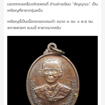
มรกตทรงเครื่องจักรพรรดิ์ ด้านล่างเขียน “สัญญานะ” เป็น
เหรียญที่หายากรุ่นหนึ่ง
เหรียญนี้เป็นเนื้อทองแดงรมดำ ขนาด ๓ ซม. x ๒.๕ ซม.
สภาพสวยๆ แบบนี้ หายากมากครับ