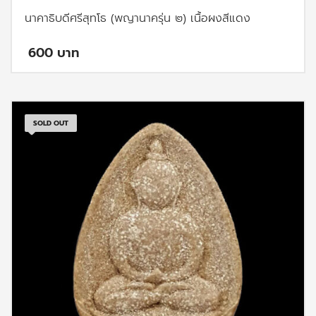
นาคาธิบดีศรีสุทโธ (พญานาครุ่น ๒) เนื้อผงสีแดง
600
SOLD OUT