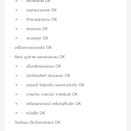
พระพิฆเนศ OK
จตุคามรามเทพ OK
ท้าวเวสสุวรรณ OK
พญานาค OK
พญาครุฑ OK
เครื่องรางของขลัง OK
ศิลปะ รูปภาพ และของสะสม OK
เข็มกลัดและแหนบ OK
บัตรโทรศัพท์ บัตรสะสม OK
แสตมป์ โปสการ์ด และตราประทับ OK
ภาพถ่าย ภาพวาด ภาพพิมพ์ OK
เหรียญกษาปณ์ เหรียญที่ระลึก OK
หนังสือ OK
ปันกันชม (โชว์ของสะสม) OK