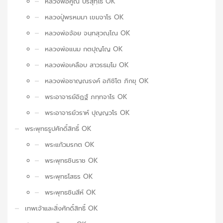
หลวงพ่อคูณ ปริสุทฺโธ OK
หลวงปู่พรหมมา เขมจาโร OK
หลวงพ่อจ้อย จนฺทสุวณฺโณ OK
หลวงพ่อแนม กตปุญโญ OK
หลวงพ่อเคลือบ สาวรธมฺโม OK
หลวงพ่อชาญณรงค์ อภิชิโต ภิกขุ OK
พระอาจารย์อิฏฐ์ ภทฺทจาโร OK
พระอาจารย์วราห์ ปุญญวโร OK
พระพุทธรูปศักดิ์สิทธิ์ OK
พระแก้วมรกต OK
พระพุทธชินราช OK
พระพุทธโสธร OK
พระพุทธชินสีห์ OK
เทพเจ้าและสิ่งศักดิ์สิทธิ์ OK