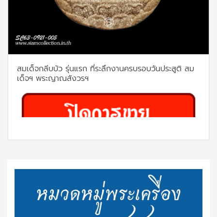
สมเด็จกลีบบัว รุ่นแรก ที่ระลึกงานครบรอบวันประสูติ สม
เด็จฯ พระญาณสังวรฯ