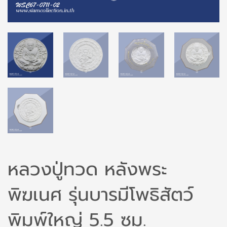
หลวงปู่ทวด หลังพระ
พิฆเนศ รุ่นบารมีโพธิสัตว์
พิมพ์ใหญ่ 5.5 ซม.