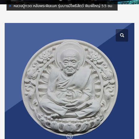
หลวงปู่ทวด หลังพระพิฆเนศ รุ่นบารมีโพธิสัตว์ พิมพ์ใหญ่ 5.5 ซม.