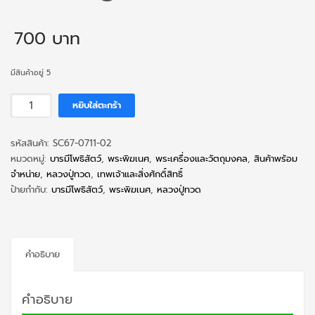
700
มีสินค้าอยู่ 5
จำนวน
หยิบใส่ตะกร้า
หลวง
ปู่ทวด
รหัสสินค้า:
SC67-0711-02
หลัง
หมวดหมู่:
บารมีโพธิสัตว์
,
พระพิฆเนศ
,
พระเครื่องและวัตถุมงคล
,
สินค้าพร้อม
พระ
จำหน่าย
,
หลวงปู่ทวด
,
เทพเจ้าและสิ่งศักดิ์สิทธิ์
พิฆเนศ
ป้ายกำกับ:
บารมีโพธิสัตว์
,
พระพิฆเนศ
,
หลวงปู่ทวด
รุ่น
บารมี
โพธิสัตว์
พิมพ์
คำอธิบาย
ใหญ่
5.5
ซม.
คำอธิบาย
ชิ้น