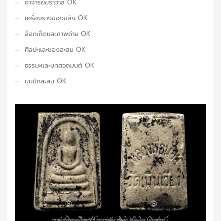
อาจารย์ฆราวาส OK
เครื่องรางของขลัง OK
ล็อกเก็ตและภาพถ่าย OK
ศิลปะและของสะสม OK
ธรรมะและบทสวดมนต์ OK
มุมนักสะสม OK