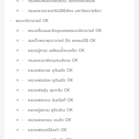
กรมพระศรีสวางควัฒน วรขัตติยราชนารี
กรมหลวงราชสาริณีสิริพัชร มหาวัชรราชธิดา
พระเกจิอาจารย์ OK
พระเครื่องและวัตถุมงคลพระเกจิอาจารย์ OK
สมเด็จพระพุฒาจารย์ (โต พฺรหฺมรํสี) OK
หลวงปู่ทวด เหยียบน้ำทะเลจืด OK
กรมหลวงวชิรญาณสังวร OK
หลวงพ่อกวย ชุตินฺธโร OK
หลวงพ่อน้อย ชุตินฺธโร OK
หลวงพ่ออุ้น สุขกาโม OK
หลวงพ่อทรง ฉันทโสภี OK
หลวงปู่แหวน สุจิณฺโณ OK
หลวงพ่อเกษม เขมโก OK
หลวงพ่อฤาษีลิงดำ OK