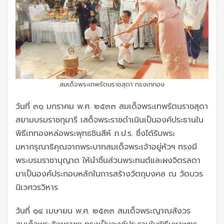
สมเด็จพระเทพรัตนราชสุดา ทรงเททอง
วันที่ ๓๑ มกราคม พ.ศ. ๒๕๓๓ สมเด็จพระเทพรัตนราชสุดา
สยามบรมราชกุมารี เสด็จพระราชดำเนินเป็นองค์ประธานใน
พิธีเททองหล่อพระพุทธชินสีห์ ภ.ป.ร. ซึ่งได้รับพระ
มหากรุณาธิคุณจากพระบาทสมเด็จพระเจ้าอยู่หัวฯ ทรงมี
พระบรมราชานุญาต ให้นำชิ้นส่วนพระทนต์และผงจิตรลดา
มาเป็นองค์ประกอบหลักในการสร้างวัตถุมงคล ณ วัดบวร
นิเวศวรวิหาร
วันที่ ๑๔ เมษายน พ.ศ. ๒๕๓๓ สมเด็จพระญาณสังวร