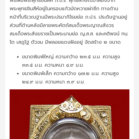
พระผงพระพุทธชินสีห์ ภ.ป.ร. พุทธลักษณ์จำลองจาก
พระพุทธชินสีห์อยู่ในครอบแก้วมัดหวายผ่าซีก ทางด้าน
หน้าที่บริเวณฐานมีพระปรมาภิไธยย่อ ภ.ป.ร. ประดิษฐานอยู่
ส่วนที่ด้านหลังมีลายพระหัตถ์สมเด็จพระญาณสังวร
สมเด็จพระสังฆราชเป็นพระนามย่อ ญ.ส.ส. และคติพจน์ ทนฺ
โต เสฎฺโฐ ตัวจม มีพลอยแดงฝังอยู่ จัดสร้าง ๒ ขนาด
ขนาดพิมพ์ใหญ่ ความกว้าง ๒๓.๕ ม.ม. ความสูง
๓๓.๕ ม.ม. ความหนา ๔.๙ ม.ม.
ขนาดพิมพ์เล็ก ความกว้าง ๑๗.๒ ม.ม. ความสูง
๒๔.๙ ม.ม. ความหนา ๓.๙ ม.ม.