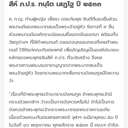
สีห์ ภ.ป.ร. ทนฺโต เสฏโฐ ปี ๒๕๓๓
ศ. ท.ญ. ท่านผู้หญิง เพ็ชรา เตชะกัมพุช ยินดีที่มอบชิ้นส่วน
พระทนต์ของพระบาทสมเด็จพระเจ้าอยู่หัว รัชการที่ ๙ ชิ้น
ส่วนพระทนต์องค์กรามน้อยบนซึ่งแตกบิ่นออกมา พร้อมทั้ง
วัสดุต่างๆ ที่ใช้ทำพระทนต์ ตลอดจนครอบทองที่เคยทำพระ
ทนต์ ไว้ให้แก่คณะทันตแพทย์ เพื่ออัญเชิญเป็นองค์ประกอบ
หลักของพระพุทธชินสีห์ ภ.ป.ร. ที่จะจัดสร้าง จึงขอ
พระราชทานพระบรมราชานุญาตจากพระบาทสมเด็จ
พระเจ้าอยู่หัว โดยกราบพระบาทเพื่อกราบบังคมทูลมีใจความ
ว่า
“เรื่องที่ข้าพระพุทธเจ้าจะกราบบังคมทูล ข้าพระพุทธเจ้ามิ
ทราบด้วยเกล้าฯ ว่าจะเป็นการบังควรหรือไม่ ถ้าไม่เป็นการ
บังควรข้าพระพุทธเจ้ากราบพระบาทขอพระราชทานอภัย
เนื่องด้วยคณะทันตแพทยศาสตร์ จุฬาฯ จะมีอายุครบ ๕๐ ปี
ในวันที่ ๑๖ พฤษภาคม พุทธศักราช ๒๕๓๓ นี้ คณะฯ ดำริจะ