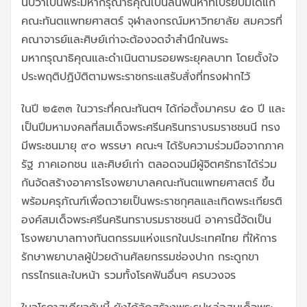
นับว่าเป็นพระมหากรุณาธิคุณเป็นล้นพ้นหาที่เปรียบมิได้แก่
คณะทันตแพทยศาสตร์ จุฬาลงกรณ์มหาวิทยาลัย สมควรที่
คณาจารย์และศิษย์เก่าจะต้องจดจำสำนึกในพระ
มหากรุณาธิคุณและดำเนินตามรอยพระยุคลบาท โดยตั้งใจ
ประพฤติปฏิบัติตามพระราชกระแสรับสั่งที่ทรงฝากไว้
ในปี ๒๕๓๓ ในวาระที่คณะทันตฯ ได้ก่อตั้งมาครบ ๕๐ ปี และ
เป็นปีมหามงคลที่สมเด็จพระศรีนครินทราบรมราชชนนี ทรง
มีพระชนมายุ ๙๐ พรรษา คณะฯ ได้รับความร่วมมือจากภาค
รัฐ ภาคเอกชน และศิษย์เก่า ตลอดจนมีผู้จิตศรัทธาได้ร่วม
กันจัดสร้างอาคารโรงพยาบาลคณะทันตแพทยศาสตร์ ขึ้น
พร้อมครุภัณฑ์เพื่อถวายเป็นพระราชกุศลและเทิดพระเกียรติ
องค์สมเด็จพระศรีนครินทราบรมราชชนนี อาคารนี้จัดเป็น
โรงพยาบาลทางทันตกรรมแห่งแรกในประเทศไทย ที่ให้การ
รักษาพยาบาลผู้ป่วยด้านศัลยกรรมช่องปาก กระดูกขา
กรรไกรและใบหน้า รวมทั้งโรคฟันอื่นๆ ครบวงจร