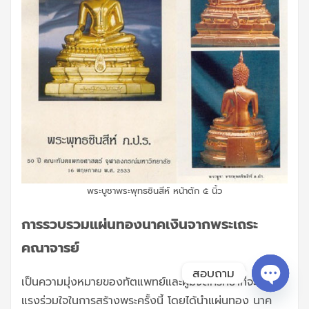
พระบูชาพระพุทธชินสีห์ หน้าตัก ๕ นิ้ว
การรวบรวมแผ่นทองนาคเงินจากพระเถระ
คณาจารย์
สอบถาม
เป็นความมุ่งหมายของทัตแพทย์และผู้มีจิตศรัทธาที่จะรวม
Open c
แรงร่วมใจในการสร้างพระครั้งนี้ โดยได้นำแผ่นทอง นาค