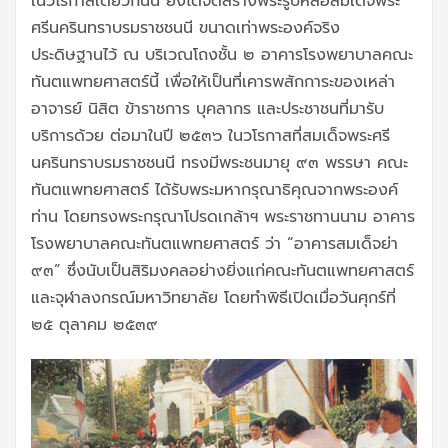
ในวโรกาสเดียวกันนี้ ยังได้จัดสร้างพระรูปหล่อสมเด็จพระ
ศรีนครินทราบรมราชชนนี ขนาดเท่าพระองค์จริง
ประดิษฐานไว้ ณ บริเวณโถงชั้น ๒ อาคารโรงพยาบาลคณะ
ทันตแพทยศาสตร์นี้ เพื่อให้เป็นที่เคารพสักการะของเหล่า
อาจารย์ นิสิต ข้าราชการ บุคลากร และประชาชนที่มารับ
บริการด้วย ต่อมาในปี ๒๕๓๖ ในวโรกาสที่สมเด็จพระศรี
นครินทราบรมราชชนนี ทรงมีพระชนมายุ ๙๓ พรรษา คณะ
ทันตแพทยศาสตร์ ได้รับพระมหากรุณาธิคุณจากพระองค์
ท่าน โดยทรงพระกรุณาโปรดเกล้าฯ พระราชทานนาม อาคาร
โรงพยาบาลคณะทันตแพทยศาสตร์ ว่า “อาคารสมเด็จย่า
๙๓” ซึ่งนับเป็นสิริมงคลอย่างยิ่งแก่คณะทันตแพทยศาสตร์
และจุฬาลงกรณ์มหาวิทยาลัย โดยทำพิธีเปิดเมื่อวันศุกร์ที่
๒๕ ตุลาคม ๒๕๓๙