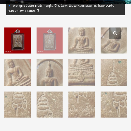
พระพุทธชินสีห์ ทนฺโต เสฏฺโฐ ปี ๒๕๓๓ พิมพ์ใหญ่กรรมการ โรยผงตะไบ
ทอง สภาพสวยแชมป์