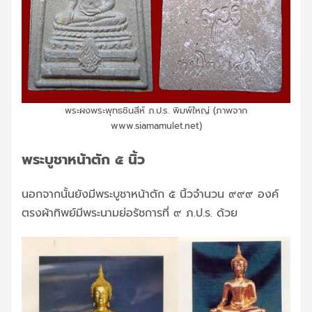
พระผงพระพุทธชินสีห์ ภ.ป.ร. พิมพ์ใหญ่ (ภาพจาก
www.siamamulet.net)
พระบูชาหน้าตัก ๕ นิ้ว
นอกจากนั้นยังมีพระบูชาหน้าตัก ๕ นิ้วจำนวน ๙๙๙ องค์
ตรงผ้าทิพย์มีพระนามย่อรัชการที่ ๙ ภ.ป.ร. ด้วย