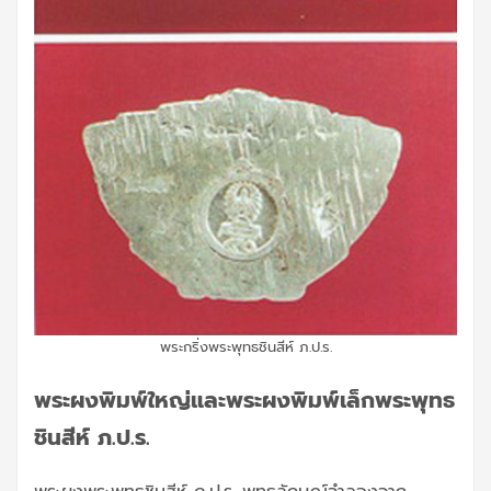
พระกริ่งพระพุทธชินสีห์ ภ.ป.ร.
พระผงพิมพ์ใหญ่และพระผงพิมพ์เล็กพระพุทธ
ชินสีห์ ภ.ป.ร.