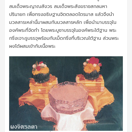
สมเด็จพระญาณสังวร สมเด็จพระสังฆราชสกลมหา
ปรินายก เพื่อทรงอธิษฐานจิตตลอดไตรมาส แล้วจึงนำ
มวลสารเหล่านี้มาผสมกับมวลสารหลัก เพื่อนำมาบรรจุใน
องค์พระที่จัดทำ โดยพระบูชาบรรจุในองค์พระใต้ฐาน พระ
กริ่งเจาะรูบรรจุพร้อมกับเม็ดกริ่งที่บริเวณใต้ฐาน ส่วนพระ
ผงได้ผสมเข้ากับเนื้อพระ