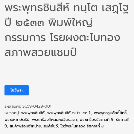
พระพุทธชินสีห์ ทนฺโต เสฏฺโฐ
ปี ๒๕๓๓ พิมพ์ใหญ่
กรรมการ โรยผงตะไบทอง
สภาพสวยแชมป์
โชว์พระ
รหัสสินค้า:
SC59-0429-001
หมวดหมู่:
พระพุทธชินสีห์
,
พระพุทธชินสีห์ ภ.ป.ร. ๕๐ ปี
,
พระพุทธรูปศักดิ์สิทธิ์
,
พระมหากษัตริย์
,
พระเครื่องที่ผสมผงจิตรลดา
,
พระเครื่องรัชกาลที่ 9
,
รัชกาลที่
9
,
สินค้าพร้อมจำหน่าย
,
สินค้าโชว์
,
โชว์พระในหลวง รัชกาลที่ ๙