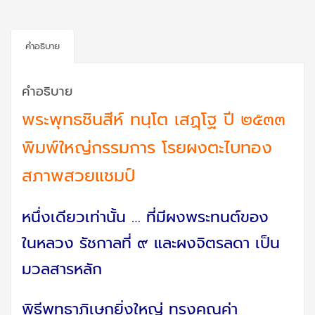
คำอธิบาย
คำอธิบาย
พระพุทธชินสีห์ ทนฺโต เสฏฺโฐ ปี ๒๕๓๓
พิมพ์ใหญ่กรรมการ โรยผงตะไบทอง
สภาพสวยแชมป์
หนึ่งเดียวเท่านั้น … ที่มีผงพระทนต์ของ
ในหลวง รัชกาลที่ ๙ และผงจิตรลดา เป็น
มวลสารหลัก
พิธีพุทธาภิเษกยิ่งใหญ่ ทรงคุณค่า