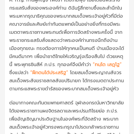
ศ. ท.ญ. ท่านผู้หญิง เพ็ชรา เตชะกัมพุช เมื่อได้ยินพระราช
กระแสรับสั่งของพระองค์ท่าน ดิฉันรู้สึกซาบซึ้งและสำนืกใน
พระมหากรุณาธิคุณของพระบาทสมเด็จพระเจ้าอยู่หัวที่มีต่อ
คณาจารย์และศิษย์เก่าทันตแพทย์เป็นอย่างยิ่งที่ทรงมีพระ
เมตตาพระราชทานพระทนต์เพื่อการจัดสร้างพระครั้งนี้ จาก
พระราชกระแสรับสั่งแสดงว่าพระองค์ท่านทรงนึกถีงบ้าน
เมืองทุกขณะ ทรงต้องการให้ทุกคนเป็นคนดี บ้านเมืองจะได้
มีคนดีมากๆ เพื่อนำชาติไทยให้เจริญรุ่งเรืองสืบไป ด้วยเหตุ
นี้ พระพุทธชินสีห์ ภ.ป.ร. ทุกองค์จึงมีคำว่า
“ทนฺโต เสฏฺโฐ”
ซึ่งแปลว่า
“ฝึกตนได้ประเสริฐ”
โดยสมเด็จพระญาณสังวร
สมเด็จพระสังฆราชสกลสังฆปรินายก ได้ทรงเมตตาประทาน
ตามกระแสพระราฃดำรัสของพระบาทสมเด็จพระเจ้าอยู่หัว
ต่อมาทางคณะทันตแพทยศาสตร์ จุฬาลงกรณ์มหาวิทยาลัย
ได้ขอพระราชทานผงจิตรลดาและพระปรมภิไธยย่อ ภ.ป.ร.
เพื่ออัญเชิญมาประดิษฐานในองค์พระที่จัดสร้าง พระบาท
สมเด็จพระเจ้าอยู่หัวทรงพระกรุณาโปรดเกล้าพระราชทาน