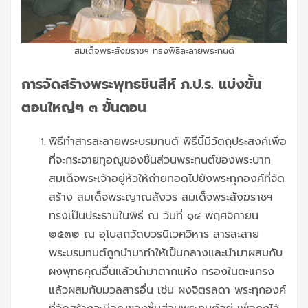
สมเด็จพระสังฆราชฯ ทรงพิธีละลายพระทนต์
การจัดสร้างพระพุทธชินสีห์ ภ.ป.ร. แบ่งขั้น
ตอนใหญ่ๆ ๓ ขั้นตอน
พิธีทำสารละลายพระบรมทนต์ พิธีนี้มีวัตถุประสงค์เพื่อ
ที่จะกระจายทุอณูของชิ้นส่วนพระทนต์ของพระบาท
สมเด็จพระเจ้าอยู่หัวให้ถ่ายทอดไปยังพระทุกองค์ที่จัด
สร้าง สมเด็จพระญาณสังวร สมเด็จพระสังฆราชฯ
ทรงเป็นประธานในพิธี ณ วันที่ ๑๔ พฤศจิกายน
๒๕๓๒ ณ อุโบสถวัดบวรนิเวศวิหาร สารละลาย
พระบรมทนต์ถูกนำมาทำให้เป็นกลางและนำมาผสมกับ
ผงพุทธคุณอื่นแล้วนำมาตากแห้ง กรองในตะแกรง
แล้วผสมกับมวลสารอื่น เช่น ผงจิตรลดา พระทุกองค์