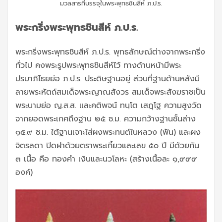
มวลสารที่บรรจุในพระพุทธชินสีห์ ภ.ป.ร.
พระกริ่งพระพุทธชินสีห์ ภ.ป.ร.
พระกริ่งพระพุทธชินสีห์ ภ.ป.ร. พุทธลักษณ์ต่างจากพระกริ่ง
ทั่วไป คงพระรูปพระพุทธชินสีห์ไว้ ทางด้านหน้ามีพระ
ปรมาภิไธยย่อ ภ.ป.ร. ประดิษฐานอยู่ ส่วนที่ฐานด้านหลังมี
ลายพระหัตถ์สมเด็จพระญาณสังวร สมเด็จพระสังฆราชเป็น
พระนามย่อ ญ.ส.ส. และคติพจน์ ทนฺโต เสฎฺโฐ ความสูงวัด
จากยอดพระเกศถึงฐาน ๒๕ ซ.ม. ความกว้างฐานชั้นล่าง
๑๕.๙ ซ.ม. ใต้ฐานเจาะใส่ผงพระทนต์ในหลวง (ฟัน) และผง
จิตรลดา ปิดฝาด้วยตราพระเกี้ยวและเลข ๕๐ ปี มีด้วยกัน
๓ เนื้อ คือ ทองคำ เงินและนวโลหะ (สร้างเนื้อละ ๑,๙๙๙
องค์)