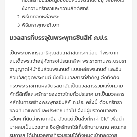
ที่จัดสร้างจะมีอณูของชี้นส่วนพระทนต์อยู่ เพื่อคงไว้
ซึงความศรัทธาและความสักดิ์สิทธิ์
พิธีเททองหล่อพระ
พิธีมหาพุทธาภิเษก
มวลสารที่บรรจุในพระพุทธชินสีห์ ภ.ป.ร.
เป็นพระมหากรุณาธิคุณล้นเกล้าล้นกระหม่อม ที่พระบาท
สมเด็จพระเจ้าอยู่หัวทรงโปรดเกล้าฯ พระราชทานพระบรมรา
ชานุญาตให้นำชิ้นส่วนพระทนต์ แบบหล่อพระทนต์ และชิ้น
ส่วนวัสดุอุดพระทนต์ ซึ่งเป็นมวลสารที่สำคัญ อีกทั้งยัง
ทรงพระราชทานผงจิตรลดาอันเป็นมวลสารรวมแห่งความ
ศักดิ์สิทธิ์และศรัทธาของชาวไทยทั่วประเทศ มาเป็นมวลสาร
หลักในการสร้างพระพุทธชินสีห์ ภ.ป.ร. ครั้งนี้ ด้วยศรัทธา
ของทันตแพทย์และประชาชนทั่วไป จึงมีผู้บริจาคมวลสา
รอื่นๆ ที่นับว่าหายากยิ่ง ล้วนแต่เป็นสิ่งที่หาค่ามิได้ เพื่อนำ
มาผสมเป็นมวลสาร ซึ่งผู้ศรัทธาได้เก็บรักษามานาน คณะกร
รมการฯ ได้นำมวลสารที่รวบรวมได้ทั้งหมดเข้าทูลถวาย