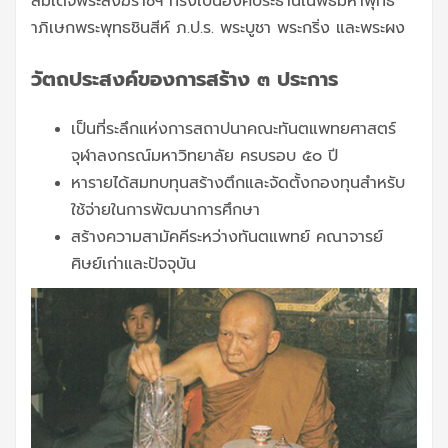
สมเด็จพระสังฆราชฯ ทรงเป็นองค์ประธานในพิธีมหาพุทธ
าภิเษกพระพุทธชินสีห์ ภ.ป.ร. พระบูชา พระกริ่ง และพระผง
วัตถประสงค์ของการสร้าง ๓ ประการ
เป็นที่ระลึกแห่งการสถาปนาคณะทันตแพทยศาสตร์
จุฬาลงกรณ์มหาวิทยาลัย ครบรอบ ๕๐ ปี
หารายได้สมทบทุนสร้างตึกและจัดตั้งกองทุนสำหรับ
ใช้จ่ายในการพัฒนาการศึกษา
สร้างความสามัคคีระหว่างทันตแพทย์ คณาจารย์
ศิษย์เก่าและปัจจุบัน