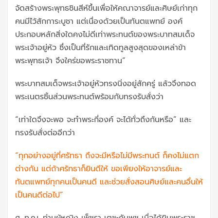
จัดสร้างพระพุทธชินสีห์ขึ้นเพื่อให้คณาจารย์และศิษย์เก่าทุก
คนมีไว้สักการะบูชา แต่เนื่องด้วยเป็นทันตแพทย์ องค์
ประกอบหลักสิ่งใดคงไม่ดีเท่าพระทนต์ของพระบาทสมเด็จ
พระเจ้าอยู่หัว ซึ่งเป็นที่รักและเทิดทูลสูงสุดของเหล่าข้า
พระพุทธเจ้า จึงใคร่ขอพระราชทาน”
พระบาทสมเด็จพระเจ้าอยู่หัวทรงนิ่งอยู่สักครู่ แล้วจึงทอด
พระเนตรชิ้นส่วนพระทนต์พร้อมกับทรงรับสั่งว่า
“เท่าใดจึงจะพอ จะทำพระกี่องค์ จะได้ทั่วถึงกันหรือ” และ
ทรงรับสั่งต่ออีกว่า
“ทุกอย่างอยู่ที่ศรัทธา ถึงจะมีหรือไม่มีพระทนต์ ก็คงไม่แตก
ต่างกัน แต่ถ้าศรัทธาก็ยินดีให้ ขอเพียงให้อาจารย์และ
ทันตแพทย์ทุกคนเป็นคนดี และช่วยสั่งสอนศิษย์และคนอื่นให้
เป็นคนดีต่อไป”