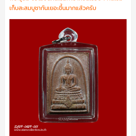
เก็บสะสมบูชากันเยอะขึ้นมากแล้วครับ